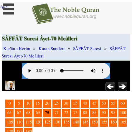
]
iştir
SÂFFÂT Suresi Âyet-70 Meâlleri
»
»
»
Kur'ân-ı Kerim
Kuran Sureleri
SÂFFÂT Suresi
SÂFFÂT
Suresi Âyet-70 Meâlleri
0
5
10
15
20
25
30
35
40
45
50
55
60
70
65
67
68
69
71
72
73
80
85
90
95
100
105
110
115
120
125
130
135
140
145
150
155
160
165
170
175
180