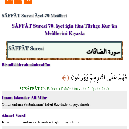
SÂFFÂT Suresi Âyet-70 Meâlleri
SÂFFÂT Suresi 70. âyet için tüm Türkçe Kur'ân
Meâllerini Kıyasla
سورة الصّافّات
SÂFFÂT Suresi
Bismillâhirrahmânirrahîm
فَهُمْ عَلَى آثَارِهِمْ يُهْرَعُونَ
﴿٧٠﴾
37/SÂFFÂT-70:
Fe hum alâ âsârihim yuhraûn(yuhraûne).
Imam Iskender Ali Mihr
Onlar, onların (babalarının) izleri üzerinde koşuyorlar(dı).
Ahmet Varol
Kendileri de, onların izlerinden koşturuluyorlardı.