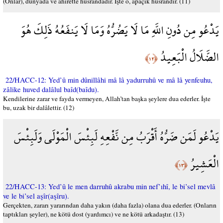
(Onlar), dünyada ve ahirette hüsrandadır. İşte o, apaçık hüsrandır. (11)
يَدْعُو مِن دُونِ اللَّهِ مَا لَا يَضُرُّهُ وَمَا لَا يَنفَعُهُ ذَلِكَ هُوَ
الضَّلَالُ الْبَعِيدُ
﴿١٢﴾
22/HACC-12: Yed’û min dûnillâhi mâ lâ yadurruhû ve mâ lâ yenfeuhu,
zâlike huved dalâlul baîd(baîdu).
Kendilerine zarar ve fayda vermeyen, Allah’tan başka şeylere dua ederler. İşte
bu, uzak bir dalâlettir. (12)
يَدْعُو لَمَن ضَرُّهُ أَقْرَبُ مِن نَّفْعِهِ لَبِئْسَ الْمَوْلَى وَلَبِئْسَ
الْعَشِيرُ
﴿١٣﴾
22/HACC-13: Yed’û le men darruhû akrabu min nef’ıhî, le bi’sel mevlâ
ve le bi’sel aşîr(aşîru).
Gerçekten, zararı yararından daha yakın (daha fazla) olana dua ederler. (Onların
taptıkları şeyler), ne kötü dost (yardımcı) ve ne kötü arkadaştır. (13)