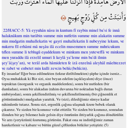
الْأَرْضَ هَامِدَةً فَإِذَا أَنزَلْنَا عَلَيْهَا الْمَاء اهْتَزَّتْ وَرَبَتْ
وَأَنبَتَتْ مِن كُلِّ زَوْجٍ بَهِيجٍ
﴿٥﴾
22/HACC-5: Yâ eyyuhân nâsu in kuntum fî raybin minel ba’si fe innâ
halaknâkum min turâbin summe min nutfetin summe min alakatin summe
min mudgatin muhallekatin ve gayri muhallekatin li nubeyyine lekum, ve
nukırru fîl erhâmi mâ neşâu ilâ ecelin musemmen summe nuhricukum
tıflen summe li teblugû eşuddekum ve minkum men yuteveffâ ve minkum
men yuraddu ilâ erzelil umuri li keylâ ya’leme min ba’di ilmin
şey’â(şey’an), ve terâl arda hâmideten fe izâ enzelnâ aleyhâl mâehtezzet
ve rabet ve enbetet min kulli zevcin behîc(behîcin).
Ey insanlar! Eğer beas edilmekten (tekrar diriltilmekten) şüphe içinde iseniz...
Oysa muhakkak ki Biz sizi, size beyan edelim (açıklayalım) diye (önce)
topraktan (inorganik ve organik maddelerden), sonra bir nutfeden (bir
damladan), sonra bir alakadan (rahim duvarına bir noktadan bağlı duran
embriyodan), sonra şekillendirilmiş ve şekillendirilmemiş (bir çiğnemlik et
görünümünde) mudgadan yarattık. Ve (sizi), dilediğimiz süreye kadar
rahimlerde tutarız. Sonra sizi, ergenlik çağına ulaşmak üzere bebek olarak
çıkarırız. Ve sizden bir kısmınız vefat ettirilir. Ve sizden bir kısmınız, sonradan
ilimden bir şey bilemez hale gelsin diye ömrünün ihtiyarlık çağına döndürülür.
Ve arzı (yeryüzünü) kurumuş görürsün. Fakat ona su indirdiğimiz zaman
hareketlenir ve kabarır ve bütün güzel çiftlerden bitkiler yetiştirir. (5)