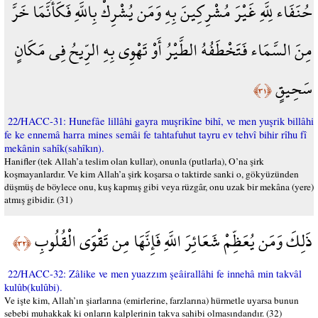
حُنَفَاء لِلَّهِ غَيْرَ مُشْرِكِينَ بِهِ وَمَن يُشْرِكْ بِاللَّهِ فَكَأَنَّمَا خَرَّ
مِنَ السَّمَاء فَتَخْطَفُهُ الطَّيْرُ أَوْ تَهْوِي بِهِ الرِّيحُ فِي مَكَانٍ
سَحِيقٍ
﴿٣١﴾
22/HACC-31: Hunefâe lillâhi gayra muşrikîne bihî, ve men yuşrik billâhi
fe ke ennemâ harra mines semâi fe tahtafuhut tayru ev tehvî bihir rîhu fî
mekânin sahîk(sahîkın).
Hanifler (tek Allah’a teslim olan kullar), onunla (putlarla), O’na şirk
koşmayanlardır. Ve kim Allah’a şirk koşarsa o taktirde sanki o, gökyüzünden
düşmüş de böylece onu, kuş kapmış gibi veya rüzgâr, onu uzak bir mekâna (yere)
atmış gibidir. (31)
ذَلِكَ وَمَن يُعَظِّمْ شَعَائِرَ اللَّهِ فَإِنَّهَا مِن تَقْوَى الْقُلُوبِ
﴿٣٢﴾
22/HACC-32: Zâlike ve men yuazzım şeâirallâhi fe innehâ min takvâl
kulûb(kulûbi).
Ve işte kim, Allah’ın şiarlarına (emirlerine, farzlarına) hürmetle uyarsa bunun
sebebi muhakkak ki onların kalplerinin takva sahibi olmasındandır. (32)