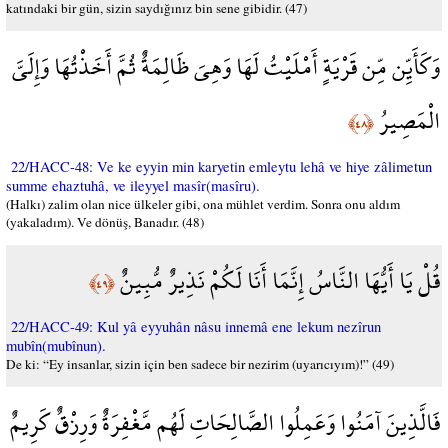
katındaki bir gün, sizin saydığınız bin sene gibidir. (47)
وَكَأَيِّن مِّن قَرْيَةٍ أَمْلَيْتُ لَهَا وَهِيَ ظَالِمَةٌ ثُمَّ أَخَذْتُهَا وَإِلَيَّ
الْمَصِيرُ
﴿٤٨﴾
22/HACC-48: Ve ke eyyin min karyetin emleytu lehâ ve hiye zâlimetun
summe ehaztuhâ, ve ileyyel masîr(masîru).
(Halkı) zalim olan nice ülkeler gibi, ona mühlet verdim. Sonra onu aldım
(yakaladım). Ve dönüş, Banadır. (48)
قُلْ يَا أَيُّهَا النَّاسُ إِنَّمَا أَنَا لَكُمْ نَذِيرٌ مُّبِينٌ
﴿٤٩﴾
22/HACC-49: Kul yâ eyyuhân nâsu innemâ ene lekum nezîrun
mubîn(mubînun).
De ki: “Ey insanlar, sizin için ben sadece bir nezirim (uyarıcıyım)!” (49)
فَالَّذِينَ آمَنُوا وَعَمِلُوا الصَّالِحَاتِ لَهُم مَّغْفِرَةٌ وَرِزْقٌ كَرِيمٌ