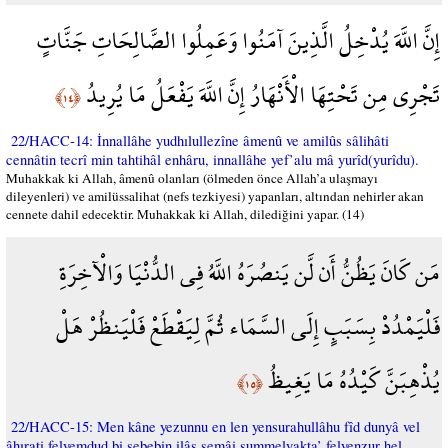
إِنَّ اللَّهَ يُدْخِلُ الَّذِينَ آمَنُوا وَعَمِلُوا الصَّالِحَاتِ جَنَّاتٍ
تَجْرِي مِن تَحْتِهَا الْأَنْهَارُ إِنَّ اللَّهَ يَفْعَلُ مَا يُرِيدُ
﴿١٤﴾
22/HACC-14: İnnallâhe yudhılullezîne âmenû ve amilûs sâlihâti
cennâtin tecrî min tahtihâl enhâru, innallâhe yef’alu mâ yurîd(yurîdu).
Muhakkak ki Allah, âmenû olanları (ölmeden önce Allah’a ulaşmayı
dileyenleri) ve amilüssalihat (nefs tezkiyesi) yapanları, altından nehirler akan
cennete dahil edecektir. Muhakkak ki Allah, dilediğini yapar. (14)
مَن كَانَ يَظُنُّ أَن لَّن يَنصُرَهُ اللَّهُ فِي الدُّنْيَا وَالْآخِرَةِ
فَلْيَمْدُدْ بِسَبَبٍ إِلَى السَّمَاء ثُمَّ لِيَقْطَعْ فَلْيَنظُرْ هَلْ
يُذْهِبَنَّ كَيْدُهُ مَا يَغِيظُ
﴿١٥﴾
22/HACC-15: Men kâne yezunnu en len yensurahullâhu fîd dunyâ vel
âhırati felyemdud bi sebebin ilâs semâi summelyakta’ felyenzur hel