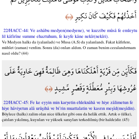
أَخَذْتُهُمْ فَكَيْفَ كَانَ نَكِيرِ
﴿٤٤﴾
22/HACC-44: Ve ashâbu medyen(medyene), ve kuzzibe mûsâ fe emleytu
lil kâfirîne summe ehaztuhum, fe keyfe kâne nekîr(nekîri).
Ve Medyen halkı da (yalanladı) ve Musa (A.S) da yalanlandı. Fakat kâfirlere,
mühlet (zaman) verdim. Sonra (da) onları aldım. O zaman benim cezalandırmam
nasıl oldu? (44)
فَكَأَيِّن مِّن قَرْيَةٍ أَهْلَكْنَاهَا وَهِيَ ظَالِمَةٌ فَهِيَ خَاوِيَةٌ عَلَى
عُرُوشِهَا وَبِئْرٍ مُّعَطَّلَةٍ وَقَصْرٍ مَّشِيدٍ
﴿٤٥﴾
22/HACC-45: Fe ke eyyin min karyetin ehleknâhâ ve hiye zâlimetun fe
hiye hâviyetun alâ urûşihâ ve bi’rin muattalatin ve kasrın meşîd(meşîdin).
Böylece (halkı) zalim olan nice ülkeler gibi onu da helâk ettik. Artık o (ülke),
çatıları yıkılmış, kuyuları ve yüksek sarayları terkedilmiş (bir halde)dir. (45)
أَفَلَمْ يَسِيرُوا فِي الْأَرْضِ فَتَكُونَ لَهُمْ قُلُوبٌ يَعْقِلُونَ بِهَا أَوْ