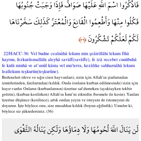
فَاذْكُرُوا اسْمَ اللَّهِ عَلَيْهَا صَوَافَّ فَإِذَا وَجَبَتْ جُنُوبُهَا
فَكُلُوا مِنْهَا وَأَطْعِمُوا الْقَانِعَ وَالْمُعْتَرَّ كَذَلِكَ سَخَّرْنَاهَا
لَكُمْ لَعَلَّكُمْ تَشْكُرُونَ
﴿٣٦﴾
22/HACC-36: Vel budne cealnâhâ lekum min şeâirillâhi lekum fîhâ
hayrun, fezkurûsmallâhi aleyhâ savâff(savâffe), fe izâ vecebet cunûbuhâ
fe kulû minhâ ve at’ımûl kânia vel mu’terra, kezâlike sahharnâhâ lekum
leallekum teşkurûn(teşkurûne).
Bedeneleri (deve ve sığır cinsi hayvanları), sizin için Allah’ın şiarlarından
(emirlerinden, farzlarından) kıldık. Onda (onların kurban edilmesinde) sizin için
hayır vardır. Onların (kurbanlarının) üzerine saf dururken (ayaktayken tekbir
getirin), (kurban kesilirken) Allah’ın İsmi’ni zikredin (besmele ile kesin). Yanları
üzerine düşünce (kesilince), artık ondan yeyin ve isteyeni de istemeyeni de
doyurun. İşte böylece onu, size musahhar kıldık (boyun eğdirdik). Umulur ki,
böylece siz şükredersiniz. (36)
لَن يَنَالَ اللَّهَ لُحُومُهَا وَلَا دِمَاؤُهَا وَلَكِن يَنَالُهُ التَّقْوَى