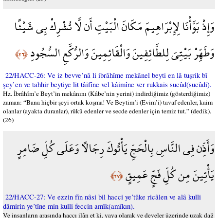
وَإِذْ بَوَّأْنَا لِإِبْرَاهِيمَ مَكَانَ الْبَيْتِ أَن لَّا تُشْرِكْ بِي شَيْئًا
وَطَهِّرْ بَيْتِيَ لِلطَّائِفِينَ وَالْقَائِمِينَ وَالرُّكَّعِ السُّجُودِ
﴿٢٦﴾
22/HACC-26: Ve iz bevve’nâ li ibrâhîme mekânel beyti en lâ tuşrik bî
şey’en ve tahhir beytiye lit tâifîne vel kâimîne ver rukkais sucûd(sucûdi).
Hz. İbrâhîm’e Beyt’in mekânını (Kâbe’nin yerini) indirdiğimiz (gösterdiğimiz)
zaman: “Bana hiçbir şeyi ortak koşma! Ve Beytim’i (Evim’i) tavaf edenler, kaim
olanlar (ayakta duranlar), rükû edenler ve secde edenler için temiz tut.” (dedik).
(26)
وَأَذِّن فِي النَّاسِ بِالْحَجِّ يَأْتُوكَ رِجَالًا وَعَلَى كُلِّ ضَامِرٍ
يَأْتِينَ مِن كُلِّ فَجٍّ عَمِيقٍ
﴿٢٧﴾
22/HACC-27: Ve ezzin fîn nâsi bil hacci ye’tûke ricâlen ve alâ kulli
dâmirin ye’tîne min kulli feccin amîk(amîkın).
Ve insanların arasında haccı ilân et ki, yaya olarak ve develer üzerinde uzak dağ