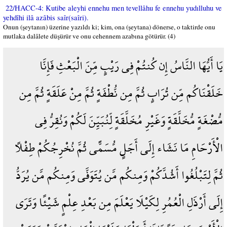
22/HACC-4: Kutibe aleyhi ennehu men tevellâhu fe ennehu yudılluhu ve
yehdîhi ilâ azâbis saîr(saîri).
Onun (şeytanın) üzerine yazıldı ki; kim, ona (şeytana) dönerse, o taktirde onu
mutlaka dalâlete düşürür ve onu cehennem azabına götürür. (4)
يَا أَيُّهَا النَّاسُ إِن كُنتُمْ فِي رَيْبٍ مِّنَ الْبَعْثِ فَإِنَّا
خَلَقْنَاكُم مِّن تُرَابٍ ثُمَّ مِن نُّطْفَةٍ ثُمَّ مِنْ عَلَقَةٍ ثُمَّ مِن
مُّضْغَةٍ مُّخَلَّقَةٍ وَغَيْرِ مُخَلَّقَةٍ لِّنُبَيِّنَ لَكُمْ وَنُقِرُّ فِي
الْأَرْحَامِ مَا نَشَاء إِلَى أَجَلٍ مُّسَمًّى ثُمَّ نُخْرِجُكُمْ طِفْلًا
ثُمَّ لِتَبْلُغُوا أَشُدَّكُمْ وَمِنكُم مَّن يُتَوَفَّى وَمِنكُم مَّن يُرَدُّ
إِلَى أَرْذَلِ الْعُمُرِ لِكَيْلَا يَعْلَمَ مِن بَعْدِ عِلْمٍ شَيْئًا وَتَرَى