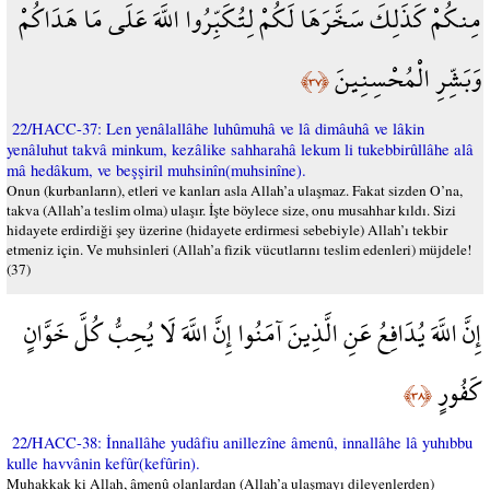
مِنكُمْ كَذَلِكَ سَخَّرَهَا لَكُمْ لِتُكَبِّرُوا اللَّهَ عَلَى مَا هَدَاكُمْ
وَبَشِّرِ الْمُحْسِنِينَ
﴿٣٧﴾
22/HACC-37: Len yenâlallâhe luhûmuhâ ve lâ dimâuhâ ve lâkin
yenâluhut takvâ minkum, kezâlike sahharahâ lekum li tukebbirûllâhe alâ
mâ hedâkum, ve beşşiril muhsinîn(muhsinîne).
Onun (kurbanların), etleri ve kanları asla Allah’a ulaşmaz. Fakat sizden O’na,
takva (Allah’a teslim olma) ulaşır. İşte böylece size, onu musahhar kıldı. Sizi
hidayete erdirdiği şey üzerine (hidayete erdirmesi sebebiyle) Allah’ı tekbir
etmeniz için. Ve muhsinleri (Allah’a fizik vücutlarını teslim edenleri) müjdele!
(37)
إِنَّ اللَّهَ يُدَافِعُ عَنِ الَّذِينَ آمَنُوا إِنَّ اللَّهَ لَا يُحِبُّ كُلَّ خَوَّانٍ
كَفُورٍ
﴿٣٨﴾
22/HACC-38: İnnallâhe yudâfiu anillezîne âmenû, innallâhe lâ yuhıbbu
kulle havvânin kefûr(kefûrin).
Muhakkak ki Allah, âmenû olanlardan (Allah’a ulaşmayı dileyenlerden)