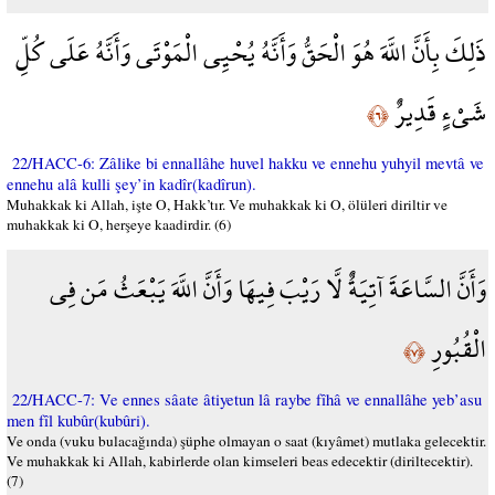
ذَلِكَ بِأَنَّ اللَّهَ هُوَ الْحَقُّ وَأَنَّهُ يُحْيِي الْمَوْتَى وَأَنَّهُ عَلَى كُلِّ
شَيْءٍ قَدِيرٌ
﴿٦﴾
22/HACC-6: Zâlike bi ennallâhe huvel hakku ve ennehu yuhyil mevtâ ve
ennehu alâ kulli şey’in kadîr(kadîrun).
Muhakkak ki Allah, işte O, Hakk’tır. Ve muhakkak ki O, ölüleri diriltir ve
muhakkak ki O, herşeye kaadirdir. (6)
وَأَنَّ السَّاعَةَ آتِيَةٌ لَّا رَيْبَ فِيهَا وَأَنَّ اللَّهَ يَبْعَثُ مَن فِي
الْقُبُورِ
﴿٧﴾
22/HACC-7: Ve ennes sâate âtiyetun lâ raybe fîhâ ve ennallâhe yeb’asu
men fîl kubûr(kubûri).
Ve onda (vuku bulacağında) şüphe olmayan o saat (kıyâmet) mutlaka gelecektir.
Ve muhakkak ki Allah, kabirlerde olan kimseleri beas edecektir (diriltecektir).
(7)