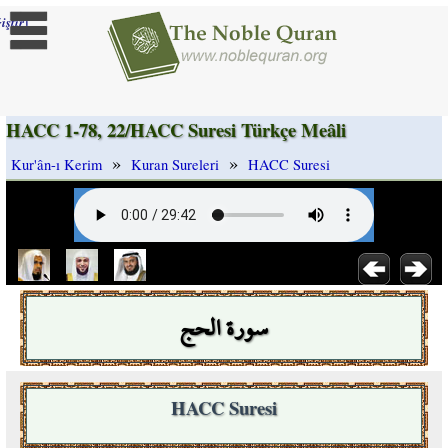
]
iştir
HACC 1-78, 22/HACC Suresi Türkçe Meâli
»
»
Kur'ân-ı Kerim
Kuran Sureleri
HACC Suresi
سورة الحج
HACC Suresi