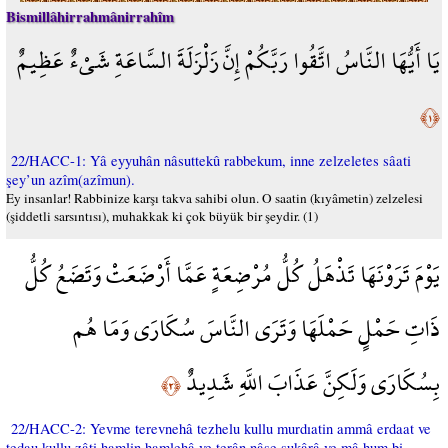
Bismillâhirrahmânirrahîm
يَا أَيُّهَا النَّاسُ اتَّقُوا رَبَّكُمْ إِنَّ زَلْزَلَةَ السَّاعَةِ شَيْءٌ عَظِيمٌ
﴿١﴾
22/HACC-1: Yâ eyyuhân nâsuttekû rabbekum, inne zelzeletes sâati
şey’un azîm(azîmun).
Ey insanlar! Rabbinize karşı takva sahibi olun. O saatin (kıyâmetin) zelzelesi
(şiddetli sarsıntısı), muhakkak ki çok büyük bir şeydir. (1)
يَوْمَ تَرَوْنَهَا تَذْهَلُ كُلُّ مُرْضِعَةٍ عَمَّا أَرْضَعَتْ وَتَضَعُ كُلُّ
ذَاتِ حَمْلٍ حَمْلَهَا وَتَرَى النَّاسَ سُكَارَى وَمَا هُم
بِسُكَارَى وَلَكِنَّ عَذَابَ اللَّهِ شَدِيدٌ
﴿٢﴾
22/HACC-2: Yevme terevnehâ tezhelu kullu murdıatin ammâ erdaat ve
tedau kullu zâti hamlin hamlehâ ve terân nâse sukârâ ve mâ hum bi