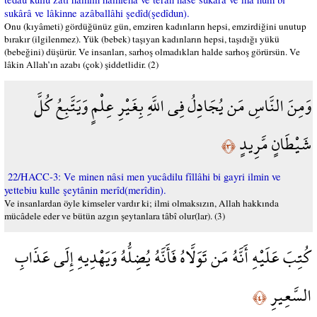
sukârâ ve lâkinne azâballâhi şedîd(şedîdun).
Onu (kıyâmeti) gördüğünüz gün, emziren kadınların hepsi, emzirdiğini unutup
bırakır (ilgilenmez). Yük (bebek) taşıyan kadınların hepsi, taşıdığı yükü
(bebeğini) düşürür. Ve insanları, sarhoş olmadıkları halde sarhoş görürsün. Ve
lâkin Allah’ın azabı (çok) şiddetlidir. (2)
وَمِنَ النَّاسِ مَن يُجَادِلُ فِي اللَّهِ بِغَيْرِ عِلْمٍ وَيَتَّبِعُ كُلَّ
شَيْطَانٍ مَّرِيدٍ
﴿٣﴾
22/HACC-3: Ve minen nâsi men yucâdilu fîllâhi bi gayri ilmin ve
yettebiu kulle şeytânin merîd(merîdin).
Ve insanlardan öyle kimseler vardır ki; ilmi olmaksızın, Allah hakkında
mücâdele eder ve bütün azgın şeytanlara tâbî olur(lar). (3)
كُتِبَ عَلَيْهِ أَنَّهُ مَن تَوَلَّاهُ فَأَنَّهُ يُضِلُّهُ وَيَهْدِيهِ إِلَى عَذَابِ
السَّعِيرِ
﴿٤﴾