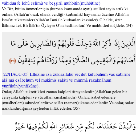
vâhıdun fe lehû eslimû ve beşşiril muhbitîn(muhbitîne).
Ve Biz, bütün ümmetler için (kurban konusunda aynı) usulleri tayin ettik ki
onlara, (Allah’ın) rızık olarak verdiği (kurbanlık) hayvanlar üzerine Allah’ın
İsmi’ni zikretsinler (Allah’ın İsmi ile kurbanları kessinler). O halde, sizin
İlâhınız Tek Bir İlâh’tır. Öyleyse O’na teslim olun! Ve muhbitleri müjdele. (34)
الَّذِينَ إِذَا ذُكِرَ اللَّهُ وَجِلَتْ قُلُوبُهُمْ وَالصَّابِرِينَ عَلَى مَا
أَصَابَهُمْ وَالْمُقِيمِي الصَّلَاةِ وَمِمَّا رَزَقْنَاهُمْ يُنفِقُونَ
﴿٣٥﴾
22/HACC-35: Ellezîne izâ zukirallâhu vecilet kulûbuhum vas sâbirîne
alâ mâ esâbehum vel mukîmis salâti ve mimmâ razaknâhum
yunfikûn(yunfikûne).
Onlar, Allah’ı zikrettikleri zaman kalpleri titreyenlerdir (Allah’tan gelen bir
cereyanla kalpleri ve vücutları sarsılanlardır). Onlara isabet edenlere
(musîbetlere) sabredenlerdir ve salâtı (namazı) ikame edenlerdir. Ve onlar, onları
rızıklandırdığımız şeylerden infâk ederler. (35)
وَالْبُدْنَ جَعَلْنَاهَا لَكُم مِّن شَعَائِرِ اللَّهِ لَكُمْ فِيهَا خَيْرٌ