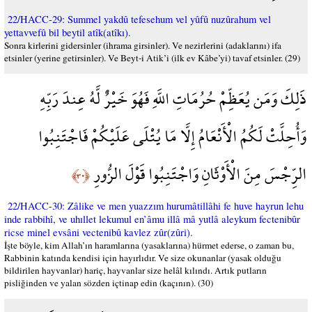
22/HACC-29: Summel yakdû tefesehum vel yûfû nuzûrahum vel
yettavvefû bil beytil atîk(atîkı).
Sonra kirlerini gidersinler (ihrama girsinler). Ve nezirlerini (adaklarını) ifa
etsinler (yerine getirsinler). Ve Beyt-i Atik’i (ilk ev Kâbe’yi) tavaf etsinler. (29)
ذَلِكَ وَمَن يُعَظِّمْ حُرُمَاتِ اللَّهِ فَهُوَ خَيْرٌ لَّهُ عِندَ رَبِّهِ
وَأُحِلَّتْ لَكُمُ الْأَنْعَامُ إِلَّا مَا يُتْلَى عَلَيْكُمْ فَاجْتَنِبُوا
الرِّجْسَ مِنَ الْأَوْثَانِ وَاجْتَنِبُوا قَوْلَ الزُّورِ
﴿٣٠﴾
22/HACC-30: Zâlike ve men yuazzım hurumâtillâhi fe huve hayrun lehu
inde rabbihî, ve uhıllet lekumul en’âmu illâ mâ yutlâ aleykum fectenibûr
ricse minel evsâni vectenibû kavlez zûr(zûri).
İşte böyle, kim Allah’ın haramlarına (yasaklarına) hürmet ederse, o zaman bu,
Rabbinin katında kendisi için hayırlıdır. Ve size okunanlar (yasak olduğu
bildirilen hayvanlar) hariç, hayvanlar size helâl kılındı. Artık putların
pisliğinden ve yalan sözden içtinap edin (kaçının). (30)