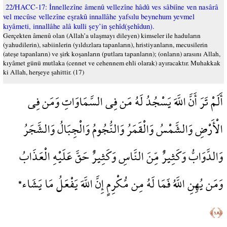
22/HACC-17: İnnellezîne âmenû vellezîne hâdû ves sâbiîne ven nasârâ
vel mecûse vellezîne eşrakû innallâhe yafsılu beynehum yevmel
kıyâmeti, innallâhe alâ kulli şey’in şehîd(şehîdun).
Gerçekten âmenû olan (Allah’a ulaşmayı dileyen) kimseler ile haduların
(yahudilerin), sabiinlerin (yıldızlara tapanların), hristiyanların, mecusilerin
(ateşe tapanların) ve şirk koşanların (putlara tapanların); (onların) arasını Allah,
kıyâmet günü mutlaka (cennet ve cehennem ehli olarak) ayıracaktır. Muhakkak
ki Allah, herşeye şahittir. (17)
أَلَمْ تَرَ أَنَّ اللَّهَ يَسْجُدُ لَهُ مَن فِي السَّمَاوَاتِ وَمَن فِي
الْأَرْضِ وَالشَّمْسُ وَالْقَمَرُ وَالنُّجُومُ وَالْجِبَالُ وَالشَّجَرُ
وَالدَّوَابُّ وَكَثِيرٌ مِّنَ النَّاسِ وَكَثِيرٌ حَقَّ عَلَيْهِ الْعَذَابُ
وَمَن يُهِنِ اللَّهُ فَمَا لَهُ مِن مُّكْرِمٍ إِنَّ اللَّهَ يَفْعَلُ مَا يَشَاء*
﴿١٨﴾