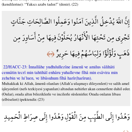
(kendilerine): “Yakıcı azabı tadın!” (denir). (22)
إِنَّ اللَّهَ يُدْخِلُ الَّذِينَ آمَنُوا وَعَمِلُوا الصَّالِحَاتِ جَنَّاتٍ
تَجْرِي مِن تَحْتِهَا الْأَنْهَارُ يُحَلَّوْنَ فِيهَا مِنْ أَسَاوِرَ مِن
ذَهَبٍ وَلُؤْلُؤًا وَلِبَاسُهُمْ فِيهَا حَرِيرٌ
﴿٢٣﴾
22/HACC-23: İnnallâhe yudhılullezîne âmenû ve amilus sâlihâti
cennâtin tecrî min tahtihâl enhâru yuhallevne fîhâ min esâvira min
zehebin ve lu’luen, ve libâsuhum fîhâ harîr(harîrun).
Muhakkak ki Allah, âmenû olanları (Allah’a ulaşmayı dileyenleri) ve salih amel
işleyenleri (nefs tezkiyesi yapanları) altından nehirler akan cennetlere dahil eder.
(Onlar), orada altın bileziklerle ve incilerle süslenirler. Orada onların libası
(elbiseleri) ipektendir. (23)
وَهُدُوا إِلَى الطَّيِّبِ مِنَ الْقَوْلِ وَهُدُوا إِلَى صِرَاطِ الْحَمِيدِ