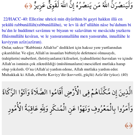
وَلَيَنصُرَنَّ اللَّهُ مَن يَنصُرُهُ إِنَّ اللَّهَ لَقَوِيٌّ عَزِيزٌ
﴿٤٠﴾
22/HACC-40: Ellezîne uhricû min diyârihim bi gayri hakkın illâ en
yekûlû rabbunâllâh(rabbunâllâhu), ve lev lâ def’ullâhin nâse ba’dahum bi
ba’dın le huddimet savâmıu ve biyaun ve salavâtun ve mesâcidu yuzkeru
fîhâsmullâhi kesîran, ve le yansurannallâhu men yansuruhu, innallâhe le
kaviyyun azîz(azîzun).
Onlar, sadece “Rabbimiz Allah’tır” dedikleri için haksız yere yurtlarından
çıkarıldılar. Ve eğer, Allah’ın insanları birbiriyle defetmesi olmasaydı,
(rahiplerin) mabetleri, (hristiyanların) kiliseleri, (yahudilerin) havraları ve içinde
Allah’ın isminin çok zikredildiği (müslümanların) mescidleri mutlaka harap
olup yıkılırdı. O’na (Allah’a) yardım edene, Allah mutlaka yardım eder.
Muhakkak ki Allah, elbette Kaviyy’dir (kuvvetli, güçlü) Azîz’dir (yüce). (40)
الَّذِينَ إِن مَّكَّنَّاهُمْ فِي الْأَرْضِ أَقَامُوا الصَّلَاةَ وَآتَوُا الزَّكَاةَ
وَأَمَرُوا بِالْمَعْرُوفِ وَنَهَوْا عَنِ الْمُنكَرِ وَلِلَّهِ عَاقِبَةُ الْأُمُورِ
﴿٤١﴾