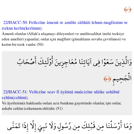
﴿٥٠﴾
22/HACC-50: Fellezîne âmenû ve amilûs sâlihâti lehum magfiratun ve
rızkun kerîm(kerîmun).
Âmenû olanlar (Allah’a ulaşmayı dileyenler) ve amilüssalihat (nefsi tezkiye
eden ameller) yapanlar; onlar için mağfiret (günahların sevaba çevrilmesi) ve
kerim bir rızık vardır. (50)
وَالَّذِينَ سَعَوْا فِي آيَاتِنَا مُعَاجِزِينَ أُوْلَئِكَ أَصْحَابُ
الْجَحِيمِ
﴿٥١﴾
22/HACC-51: Vellezîne seav fî âyâtinâ muâcizîne ulâike ashâbul
cehîm(cehîmi).
Ve âyetlerimiz hakkında onları aciz bırakma gayretinde olanlar, işte onlar,
ashabı cehîm (cehennem ehli)dir. (51)
وَمَا أَرْسَلْنَا مِن قَبْلِكَ مِن رَّسُولٍ وَلَا نَبِيٍّ إِلَّا إِذَا تَمَنَّى