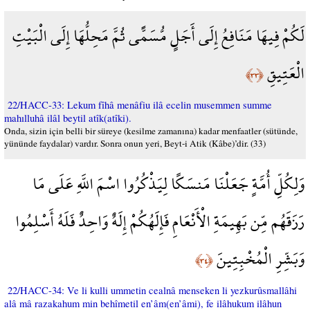
لَكُمْ فِيهَا مَنَافِعُ إِلَى أَجَلٍ مُّسَمًّى ثُمَّ مَحِلُّهَا إِلَى الْبَيْتِ
الْعَتِيقِ
﴿٣٣﴾
22/HACC-33: Lekum fîhâ menâfiu ilâ ecelin musemmen summe
mahılluhâ ilâl beytil atîk(atîki).
Onda, sizin için belli bir süreye (kesilme zamanına) kadar menfaatler (sütünde,
yününde faydalar) vardır. Sonra onun yeri, Beyt-i Atik (Kâbe)’dir. (33)
وَلِكُلِّ أُمَّةٍ جَعَلْنَا مَنسَكًا لِيَذْكُرُوا اسْمَ اللَّهِ عَلَى مَا
رَزَقَهُم مِّن بَهِيمَةِ الْأَنْعَامِ فَإِلَهُكُمْ إِلَهٌ وَاحِدٌ فَلَهُ أَسْلِمُوا
وَبَشِّرِ الْمُخْبِتِينَ
﴿٣٤﴾
22/HACC-34: Ve li kulli ummetin cealnâ menseken li yezkurûsmallâhi
alâ mâ razakahum min behîmetil en’âm(en’âmi), fe ilâhukum ilâhun