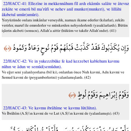
22/HACC-41: Ellezîne in mekkennâhum fîl ardı ekâmûs salâte ve âtevuz
zekâte ve emerû bil ma’rûfi ve nehev anil munker(munkeri), ve lillâhi
âkıbetul umûr(umûri).
Yeryüzünde onlara imkânlar verseydik, namazı ikame ederler (kılarlar), zekâtı
verirler, maruf ile emrederler ve münkerden nehyederlerdi (yasaklarlardı). Bütün
işlerin akıbeti (sonucu), Allah’a aittir (hüküm ve takdir Allah’ındır). (41)
وَإِن يُكَذِّبُوكَ فَقَدْ كَذَّبَتْ قَبْلَهُمْ قَوْمُ نُوحٍ وَعَادٌ وَثَمُودُ
﴿٤٢﴾
22/HACC-42: Ve in yukezzibûke fe kad kezzebet kablehum kavmu
nûhın ve âdun ve semûd(semûdun).
Ve eğer seni yalanlıyorlarsa (bil ki), onlardan önce Nuh kavmi, Adn kavmi ve
Semud kavmi de (peygamberlerini) yalanlamışlardı. (42)
وَقَوْمُ إِبْرَاهِيمَ وَقَوْمُ لُوطٍ
﴿٤٣﴾
22/HACC-43: Ve kavmu ibrâhîme ve kavmu lût(lûtın).
Ve İbrâhîm (A.S)’ın kavmi de ve Lut (A.S)’ın kavmi de (yalanlamıştı). (43)
وَأَصْحَابُ مَدْيَنَ وَكُذِّبَ مُوسَى فَأَمْلَيْتُ لِلْكَافِرِينَ ثُمَّ