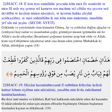
22/HACC-18: E lem tera ennallâhe yescudu lehu men fîs semâvâti ve
men fîl ardı veş şemsu vel kameru ven nucûmu vel cibâlu veş şeceru ved
devâbbu ve kesîrun minen nâs(nâsi), ve kesîrun hakka aleyhil
azâb(azâbu), ve men yuhinillâhu fe mâ lehu min mukrimin, innallâhe
yef’alu mâ yeşâu. (SECDE ÂYETİ)
Göklerde ve yeryüzünde olan kimseler, Güneş, Ay ve yıldızlar, dağlar, ağaçlar ve
(yürüyen) hayvanlar ve insanlardan çoğu; görmüyor musun (görmedin mi) ki
Allah’a secde ediyorlar. (İnsanların) çoğunun üzerine azap hak oldu ve Allah,
kimi zayıf düşürürse (alçaltırsa) artık ona ikram eden yoktur. Muhakkak ki
Allah, dilediğini yapar. (18)
هَذَانِ خَصْمَانِ اخْتَصَمُوا فِي رَبِّهِمْ فَالَّذِينَ كَفَرُوا قُطِّعَتْ
لَهُمْ ثِيَابٌ مِّن نَّارٍ يُصَبُّ مِن فَوْقِ رُؤُوسِهِمُ الْحَمِيمُ
﴿١٩﴾
22/HACC-19: Hâzâni hasmânihtesamû fî rabbihim fellezîne keferû
kuttıat lehum siyâbun min nâr(nârin), yusabbu min fevkı ruûsihumul
hamîm(hamîmu).
Bu ikisi (mü’minler ve kâfirler), Rab’leri hakkında mücâdele eden iki hasımdır.
O inkâr edenler ki onlar için ateşten elbiseler biçilmiştir. Onların başlarının
üzerinden kaynar su dökülecek. (19)