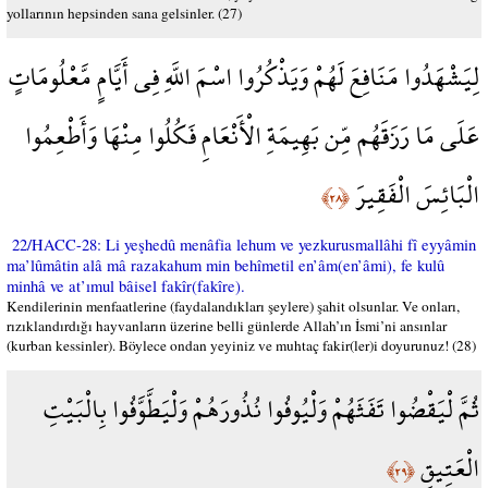
yollarının hepsinden sana gelsinler. (27)
لِيَشْهَدُوا مَنَافِعَ لَهُمْ وَيَذْكُرُوا اسْمَ اللَّهِ فِي أَيَّامٍ مَّعْلُومَاتٍ
عَلَى مَا رَزَقَهُم مِّن بَهِيمَةِ الْأَنْعَامِ فَكُلُوا مِنْهَا وَأَطْعِمُوا
الْبَائِسَ الْفَقِيرَ
﴿٢٨﴾
22/HACC-28: Li yeşhedû menâfia lehum ve yezkurusmallâhi fî eyyâmin
ma’lûmâtin alâ mâ razakahum min behîmetil en’âm(en’âmi), fe kulû
minhâ ve at’ımul bâisel fakîr(fakîre).
Kendilerinin menfaatlerine (faydalandıkları şeylere) şahit olsunlar. Ve onları,
rızıklandırdığı hayvanların üzerine belli günlerde Allah’ın İsmi’ni ansınlar
(kurban kessinler). Böylece ondan yeyiniz ve muhtaç fakir(ler)i doyurunuz! (28)
ثُمَّ لْيَقْضُوا تَفَثَهُمْ وَلْيُوفُوا نُذُورَهُمْ وَلْيَطَّوَّفُوا بِالْبَيْتِ
الْعَتِيقِ
﴿٢٩﴾