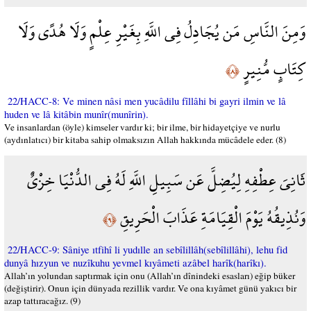
وَمِنَ النَّاسِ مَن يُجَادِلُ فِي اللَّهِ بِغَيْرِ عِلْمٍ وَلَا هُدًى وَلَا
كِتَابٍ مُّنِيرٍ
﴿٨﴾
22/HACC-8: Ve minen nâsi men yucâdilu fîllâhi bi gayri ilmin ve lâ
huden ve lâ kitâbin munîr(munîrin).
Ve insanlardan (öyle) kimseler vardır ki; bir ilme, bir hidayetçiye ve nurlu
(aydınlatıcı) bir kitaba sahip olmaksızın Allah hakkında mücâdele eder. (8)
ثَانِيَ عِطْفِهِ لِيُضِلَّ عَن سَبِيلِ اللَّهِ لَهُ فِي الدُّنْيَا خِزْيٌ
وَنُذِيقُهُ يَوْمَ الْقِيَامَةِ عَذَابَ الْحَرِيقِ
﴿٩﴾
22/HACC-9: Sâniye ıtfihî li yudılle an sebîlillâh(sebîlillâhi), lehu fid
dunyâ hızyun ve nuzîkuhu yevmel kıyâmeti azâbel harîk(harîkı).
Allah’ın yolundan saptırmak için onu (Allah’ın dînindeki esasları) eğip büker
(değiştirir). Onun için dünyada rezillik vardır. Ve ona kıyâmet günü yakıcı bir
azap tattıracağız. (9)