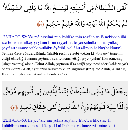
أَلْقَى الشَّيْطَانُ فِي أُمْنِيَّتِهِ فَيَنسَخُ اللَّهُ مَا يُلْقِي الشَّيْطَانُ
ثُمَّ يُحْكِمُ اللَّهُ آيَاتِهِ وَاللَّهُ عَلِيمٌ حَكِيمٌ
﴿٥٢﴾
22/HACC-52: Ve mâ erselnâ min kablike min resûlin ve lâ nebiyyin illâ
izâ temennâ elkaş şeytânu fî umniyyetihî, fe yensehullâhu mâ yulkış
şeytânu summe yuhkimullâhu âyâtihî, vallâhu alîmun hakîm(hakîmun).
Senden önce gönderdiğimiz (hiç)bir resûl ve nebî yoktur ki; (bir şey) temenni
ettiği (dilediği) zaman şeytan, onun temenni ettiği şeye, (yalan) ilka etmemiş
(ulaştırmamış) olsun. Fakat Allah, şeytanın ilka ettiği şeyi nesheder (kaldırır, yok
eder). Sonra Allah, âyetlerini muhkem kılar (sağlamlaştırır). Ve Allah, Alîm’dir,
Hakîm’dir (ilim ve hikmet sahibidir). (52)
لِيَجْعَلَ مَا يُلْقِي الشَّيْطَانُ فِتْنَةً لِّلَّذِينَ فِي قُلُوبِهِم مَّرَضٌ
وَالْقَاسِيَةِ قُلُوبُهُمْ وَإِنَّ الظَّالِمِينَ لَفِي شِقَاقٍ بَعِيدٍ
﴿٥٣﴾
22/HACC-53: Li yec’ale mâ yulkış şeytânu fitneten lillezîne fî
kulûbihim maradun vel kâsiyeti kulûbuhum, ve innez zâlimîne le fî