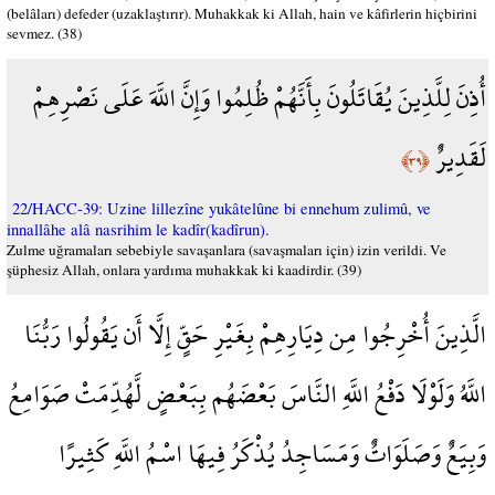
(belâları) defeder (uzaklaştırır). Muhakkak ki Allah, hain ve kâfirlerin hiçbirini
sevmez. (38)
أُذِنَ لِلَّذِينَ يُقَاتَلُونَ بِأَنَّهُمْ ظُلِمُوا وَإِنَّ اللَّهَ عَلَى نَصْرِهِمْ
لَقَدِيرٌ
﴿٣٩﴾
22/HACC-39: Uzine lillezîne yukâtelûne bi ennehum zulimû, ve
innallâhe alâ nasrihim le kadîr(kadîrun).
Zulme uğramaları sebebiyle savaşanlara (savaşmaları için) izin verildi. Ve
şüphesiz Allah, onlara yardıma muhakkak ki kaadirdir. (39)
الَّذِينَ أُخْرِجُوا مِن دِيَارِهِمْ بِغَيْرِ حَقٍّ إِلَّا أَن يَقُولُوا رَبُّنَا
اللَّهُ وَلَوْلَا دَفْعُ اللَّهِ النَّاسَ بَعْضَهُم بِبَعْضٍ لَّهُدِّمَتْ صَوَامِعُ
وَبِيَعٌ وَصَلَوَاتٌ وَمَسَاجِدُ يُذْكَرُ فِيهَا اسْمُ اللَّهِ كَثِيرًا