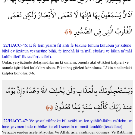
آذَانٌ يَسْمَعُونَ بِهَا فَإِنَّهَا لَا تَعْمَى الْأَبْصَارُ وَلَكِن تَعْمَى
الْقُلُوبُ الَّتِي فِي الصُّدُورِ
﴿٤٦﴾
22/HACC-46: E fe lem yesîrû fîl ardı fe tekûne lehum kulûbun ya’kılûne
bihâ ev âzânun yesmeûne bihâ, fe innehâ lâ ta’mâl ebsâru ve lâkin ta’mâl
kulûbulletî fîs sudûr(sudûri).
Onlar, yeryüzünde dolaşmadılar mı ki onların, onunla akıl ettikleri kalpleri ve
onunla işittikleri kulakları olsun. Fakat baş gözleri kör olmaz. Lâkin sinelerdeki
kalpler kör olur. (46)
وَيَسْتَعْجِلُونَكَ بِالْعَذَابِ وَلَن يُخْلِفَ اللَّهُ وَعْدَهُ وَإِنَّ يَوْمًا
عِندَ رَبِّكَ كَأَلْفِ سَنَةٍ مِّمَّا تَعُدُّونَ
﴿٤٧﴾
22/HACC-47: Ve yesta’cilûneke bil azâbi ve len yuhlifallâhu va’dehu, ve
inne yevmen inde rabbike ke elfi senetin mimmâ teuddûn(teuddûne).
Ve azabı senden acele istiyorlar. Ve Allah, asla vaadinden dönmez. Ve Rabbinin