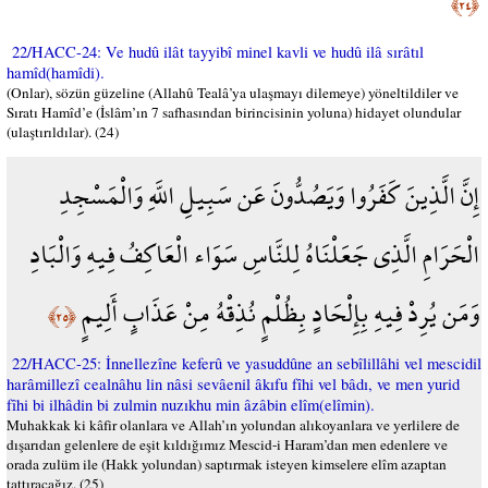
﴿٢٤﴾
22/HACC-24: Ve hudû ilât tayyibî minel kavli ve hudû ilâ sırâtıl
hamîd(hamîdi).
(Onlar), sözün güzeline (Allahû Tealâ’ya ulaşmayı dilemeye) yöneltildiler ve
Sıratı Hamîd’e (İslâm’ın 7 safhasından birincisinin yoluna) hidayet olundular
(ulaştırıldılar). (24)
إِنَّ الَّذِينَ كَفَرُوا وَيَصُدُّونَ عَن سَبِيلِ اللَّهِ وَالْمَسْجِدِ
الْحَرَامِ الَّذِي جَعَلْنَاهُ لِلنَّاسِ سَوَاء الْعَاكِفُ فِيهِ وَالْبَادِ
وَمَن يُرِدْ فِيهِ بِإِلْحَادٍ بِظُلْمٍ نُذِقْهُ مِنْ عَذَابٍ أَلِيمٍ
﴿٢٥﴾
22/HACC-25: İnnellezîne keferû ve yasuddûne an sebîlillâhi vel mescidil
harâmillezî cealnâhu lin nâsi sevâenil âkıfu fîhi vel bâdı, ve men yurid
fîhi bi ilhâdin bi zulmin nuzıkhu min âzâbin elîm(elîmin).
Muhakkak ki kâfir olanlara ve Allah’ın yolundan alıkoyanlara ve yerlilere de
dışarıdan gelenlere de eşit kıldığımız Mescid-i Haram’dan men edenlere ve
orada zulüm ile (Hakk yolundan) saptırmak isteyen kimselere elîm azaptan
tattıracağız. (25)