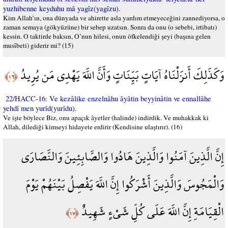
yuzhibenne keyduhu mâ yagîz(yagîzu).
Kim Allah’ın, ona dünyada ve ahirette asla yardım etmeyeceğini zannediyorsa, o
zaman semaya (gökyüzüne) bir sebep uzatsın. Sonra da onu (o sebebi, irtibatı)
kessin. O taktirde baksın, O’nun hilesi, onun öfkelendiği şeyi (başına gelen
musîbeti) giderir mi? (15)
وَكَذَلِكَ أَنزَلْنَاهُ آيَاتٍ بَيِّنَاتٍ وَأَنَّ اللَّهَ يَهْدِي مَن يُرِيدُ
﴿١٦﴾
22/HACC-16: Ve kezâlike enzelnâhu âyâtin beyyinâtin ve ennallâhe
yehdî men yurîd(yurîdu).
Ve işte böylece Biz, onu apaçık âyetler (halinde) indirdik. Ve muhakkak ki
Allah, dilediği kimseyi hidayete erdirir (Kendisine ulaştırır). (16)
إِنَّ الَّذِينَ آمَنُوا وَالَّذِينَ هَادُوا وَالصَّابِئِينَ وَالنَّصَارَى
وَالْمَجُوسَ وَالَّذِينَ أَشْرَكُوا إِنَّ اللَّهَ يَفْصِلُ بَيْنَهُمْ يَوْمَ
الْقِيَامَةِ إِنَّ اللَّهَ عَلَى كُلِّ شَيْءٍ شَهِيدٌ
﴿١٧﴾