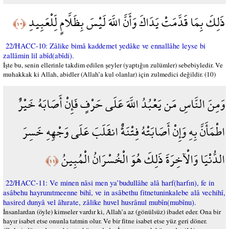
ذَلِكَ بِمَا قَدَّمَتْ يَدَاكَ وَأَنَّ اللَّهَ لَيْسَ بِظَلَّامٍ لِّلْعَبِيدِ
﴿١٠﴾
22/HACC-10: Zâlike bimâ kaddemet yedâke ve ennallâhe leyse bi
zallâmin lil abîd(abîdi).
İşte bu, senin ellerinle takdim edilen şeyler (yaptığın zulümler) sebebiyledir. Ve
muhakkak ki Allah, abidler (Allah’a kul olanlar) için zulmedici değildir. (10)
وَمِنَ النَّاسِ مَن يَعْبُدُ اللَّهَ عَلَى حَرْفٍ فَإِنْ أَصَابَهُ خَيْرٌ
اطْمَأَنَّ بِهِ وَإِنْ أَصَابَتْهُ فِتْنَةٌ انقَلَبَ عَلَى وَجْهِهِ خَسِرَ
الدُّنْيَا وَالْآخِرَةَ ذَلِكَ هُوَ الْخُسْرَانُ الْمُبِينُ
﴿١١﴾
22/HACC-11: Ve minen nâsi men ya’budullâhe alâ harf(harfın), fe in
asâbehu hayrunıtmeenne bihî, ve in asâbethu fitnetuninkalebe alâ vechihî,
hasired dunyâ vel âhırate, zâlike huvel husrânul mubîn(mubînu).
İnsanlardan (öyle) kimseler vardır ki, Allah’a az (gönülsüz) ibadet eder. Ona bir
hayır isabet etse onunla tatmin olur. Ve bir fitne isabet etse yüz geri döner.