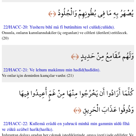
يُصْهَرُ بِهِ مَا فِي بُطُونِهِمْ وَالْجُلُودُ
﴿٢٠﴾
22/HACC-20: Yusheru bihî mâ fî butûnihim vel culûd(culûdu).
Onunla, onların karınlarındakiler (iç organları) ve ciltleri (derileri) eritilecek.
(20)
وَلَهُم مَّقَامِعُ مِنْ حَدِيدٍ
﴿٢١﴾
22/HACC-21: Ve lehum makâmıu min hadîd(hadîdin).
Ve onlar için demirden kamçılar vardır. (21)
كُلَّمَا أَرَادُوا أَن يَخْرُجُوا مِنْهَا مِنْ غَمٍّ أُعِيدُوا فِيهَا
وَذُوقُوا عَذَابَ الْحَرِيقِ
﴿٢٢﴾
22/HACC-22: Kullemâ erâdû en yahrucû minhâ min gammin uîdû fîhâ
ve zûkû azâbel harîk(harîkı).
Izdıraptan dolayı oradan her çıkmak istediklerinde, oraya (geri) iade edilirler. Ve