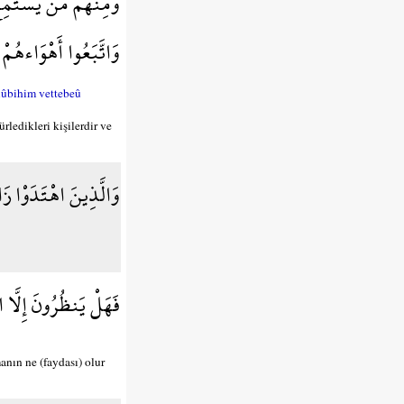
وَمِنْهُم مَّن يَسْتَمِعُ
وَاتَّبَعُوا أَهْوَاءهُمْ
lûbihim vettebeû
rledikleri kişilerdir ve
وَالَّذِينَ اهْتَدَوْا ز
فَهَلْ يَنظُرُونَ إِلَّا 
anın ne (faydası) olur