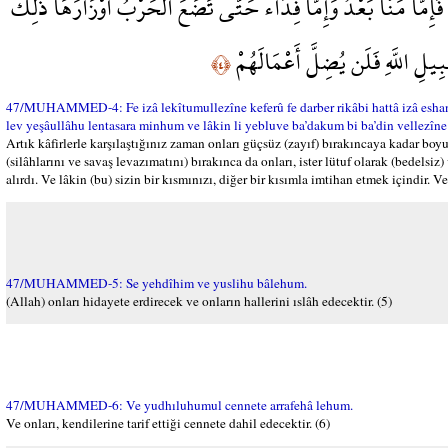
َإِمَّا مَنًّا بَعْدُ وَإِمَّا فِدَاء حَتَّى تَضَعَ الْحَرْبُ أَوْزَارَهَا ذَلِكَ
ِيلِ اللَّهِ فَلَن يُضِلَّ أَعْمَالَهُمْ
﴿٤﴾
47/MUHAMMED-4: Fe izâ lekîtumullezîne keferû fe darber rikâbi hattâ izâ eshan
lev yeşâullâhu lentasara minhum ve lâkin li yebluve ba’dakum bi ba’din vellezîne k
Artık kâfirlerle karşılaştığınız zaman onları güçsüz (zayıf) bırakıncaya kadar boyu
(silâhlarını ve savaş levazımatını) bırakınca da onları, ister lütuf olarak (bedelsiz
alırdı. Ve lâkin (bu) sizin bir kısmınızı, diğer bir kısımla imtihan etmek içindir. V
47/MUHAMMED-5: Se yehdîhim ve yuslihu bâlehum.
(Allah) onları hidayete erdirecek ve onların hallerini ıslâh edecektir. (5)
47/MUHAMMED-6: Ve yudhıluhumul cennete arrafehâ lehum.
Ve onları, kendilerine tarif ettiği cennete dahil edecektir. (6)