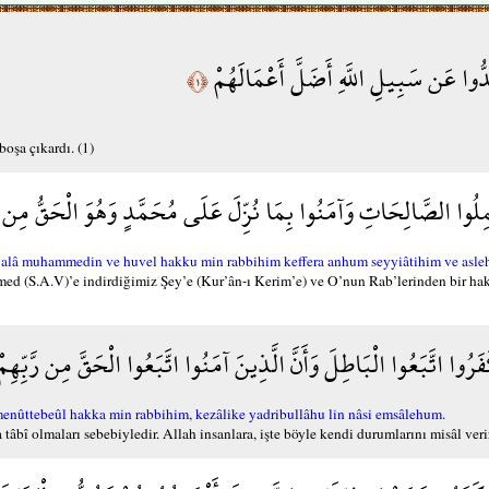
ُّوا عَن سَبِيلِ اللَّهِ أَضَلَّ أَعْمَالَهُمْ
﴿١﴾
boşa çıkardı. (1)
ِلُوا الصَّالِحَاتِ وَآمَنُوا بِمَا نُزِّلَ عَلَى مُحَمَّدٍ وَهُوَ الْحَقُّ مِن رَّبّ
lâ muhammedin ve huvel hakku min rabbihim keffera anhum seyyiâtihim ve asle
med (S.A.V)’e indirdiğimiz Şey’e (Kur’ân-ı Kerim’e) ve O’nun Rab’lerinden bir ha
َفَرُوا اتَّبَعُوا الْبَاطِلَ وَأَنَّ الَّذِينَ آمَنُوا اتَّبَعُوا الْحَقَّ مِن رَّبِّه
nûttebeûl hakka min rabbihim, kezâlike yadribullâhu lin nâsi emsâlehum.
tâbî olmaları sebebiyledir. Allah insanlara, işte böyle kendi durumlarını misâl verir