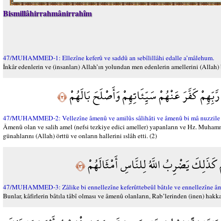
Bismillâhirrahmânirrahîm
47/MUHAMMED-1: Ellezîne keferû ve saddû an sebîlillâhi edalle a’mâlehum.
İnkâr edenlerin ve (insanları) Allah’ın yolundan men edenlerin amellerini (Allah) 
ِهِمْ كَفَّرَ عَنْهُمْ سَيِّئَاتِهِمْ وَأَصْلَحَ بَالَهُمْ
﴿٢﴾
47/MUHAMMED-2: Vellezîne âmenû ve amilûs sâlihâti ve âmenû bi mâ nuzzile a
Âmenû olan ve salih amel (nefsi tezkiye edici ameller) yapanların ve Hz. Muham
günahlarını (Allah) örttü ve onların hallerini ıslâh etti. (2)
ِمْ كَذَلِكَ يَضْرِبُ اللَّهُ لِلنَّاسِ أَمْثَالَهُمْ
﴿٣﴾
47/MUHAMMED-3: Zâlike bi ennellezîne keferûttebeûl bâtıle ve ennellezîne âme
Bunlar, kâfirlerin bâtıla tâbî olması ve âmenû olanların, Rab’lerinden (inen) hakka 