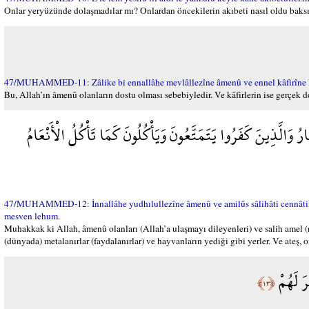
Onlar yeryüzünde dolaşmadılar mı? Onlardan öncekilerin akıbeti nasıl oldu baksınla
47/MUHAMMED-11: Zâlike bi ennallâhe mevlâllezîne âmenû ve ennel kâfirîne 
Bu, Allah’ın âmenû olanların dostu olması sebebiyledir. Ve kâfirlerin ise gerçek d
وَالَّذِينَ كَفَرُوا يَتَمَتَّعُونَ وَيَأْكُلُونَ كَمَا تَأْكُلُ الْأَنْعَامُ
47/MUHAMMED-12: İnnallâhe yudhılullezîne âmenû ve amilûs sâlihâti cennâtin te
mesven lehum.
Muhakkak ki Allah, âmenû olanları (Allah’a ulaşmayı dileyenleri) ve salih amel (nef
(dünyada) metalanırlar (faydalanırlar) ve hayvanların yediği gibi yerler. Ve ateş, 
رَ لَهُمْ
﴿١٣﴾