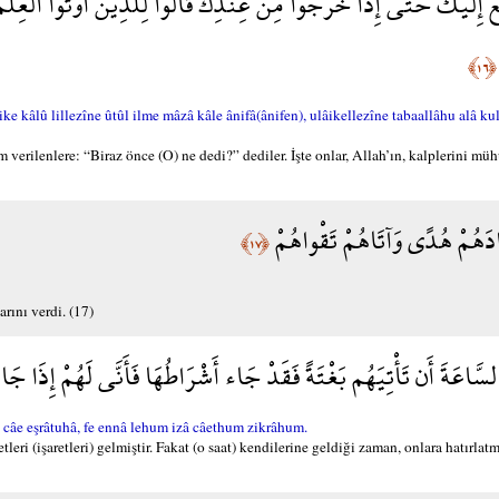
 إِلَيْكَ حَتَّى إِذَا خَرَجُوا مِنْ عِندِكَ قَالُوا لِلَّذِينَ أُوتُوا الْعِلْمَ مَ
﴿١٦﴾
lû lillezîne ûtûl ilme mâzâ kâle ânifâ(ânifen), ulâikellezîne tabaallâhu alâ ku
verilenlere: “Biraz önce (O) ne dedi?” dediler. İşte onlar, Allah’ın, kalplerini mühü
َادَهُمْ هُدًى وَآتَاهُمْ تَقْواهُمْ
﴿١٧﴾
arını verdi. (17)
السَّاعَةَ أَن تَأْتِيَهُم بَغْتَةً فَقَدْ جَاء أَشْرَاطُهَا فَأَنَّى لَهُمْ إِذَا جَ
câe eşrâtuhâ, fe ennâ lehum izâ câethum zikrâhum.
i (işaretleri) gelmiştir. Fakat (o saat) kendilerine geldiği zaman, onlara hatırlatm