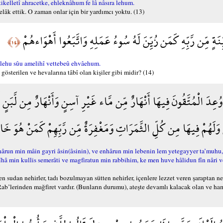
letî ahracetke, ehleknâhum fe lâ nâsıra lehum.
elâk ettik. O zaman onlar için bir yardımcı yoktu. (13)
َةٍ مِّن رَّبِّهِ كَمَن زُيِّنَ لَهُ سُوءُ عَمَلِهِ وَاتَّبَعُوا أَهْوَاءهُمْ
﴿١٤﴾
ehu sûu amelihî vettebeû ehvâehum.
österilen ve hevalarına tâbî olan kişiler gibi midir? (14)
ُعِدَ الْمُتَّقُونَ فِيهَا أَنْهَارٌ مِّن مَّاء غَيْرِ آسِنٍ وَأَنْهَارٌ مِن لَّبَنٍ لَّمْ
َلَهُمْ فِيهَا مِن كُلِّ الثَّمَرَاتِ وَمَغْفِرَةٌ مِّن رَّبِّهِمْ كَمَنْ هُوَ خ
un min mâin gayri âsin(âsinin), ve enhârun min lebenin lem yetegayyer ta’muhu
m fîhâ min kullis semerâti ve magfiratun min rabbihim, ke men huve hâlidun fîn nâr
sudan nehirler, tadı bozulmayan sütten nehirler, içenlere lezzet veren şaraptan neh
 Rab’lerinden mağfiret vardır. (Bunların durumu), ateşte devamlı kalacak olan ve ha