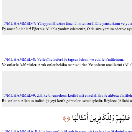
47/MUHAMMED-7: Yâ eyyuhâllezîne âmenû in tensurûllâhe yansurkum ve yus
Ey âmenû olanlar! Eğer siz Allah’a yardım ederseniz, O da size yardım eder ve ayakl
47/MUHAMMED-8: Vellezîne keferû fe tagsen lehum ve edalle a’mâlehum.
Ve onlar ki kâfirdirler. Artık onlar helâka maruzdurlar. Ve onların amellerini (Alla
47/MUHAMMED-9: Zâlike bi ennehum kerihû mâ enzelallâhu fe ahbeta a’mâle
Bu, onların Allah’ın indirdiği şeyi kerih görmeleri sebebiyledir. Böylece (Allah) o
َلَيْهِمْ وَلِلْكَافِرِينَ أَمْثَالُهَا
﴿١٠﴾
47/MUHAMMED-10: E fe lem yesîrû fîl ardı fe yanzurû keyfe kâne âkıbetullezîne