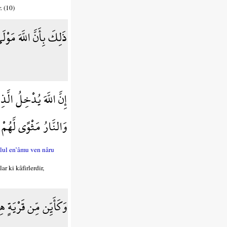
. (10)
ذَلِكَ بِأَنَّ اللَّهَ مَو
إِنَّ اللَّهَ يُدْخِلُ ال
وَالنَّارُ مَثْوًى لَّهُمْ
lul en’âmu ven nâru
r ki kâfirlerdir,
وَكَأَيِّن مِّن قَرْيَةٍ 