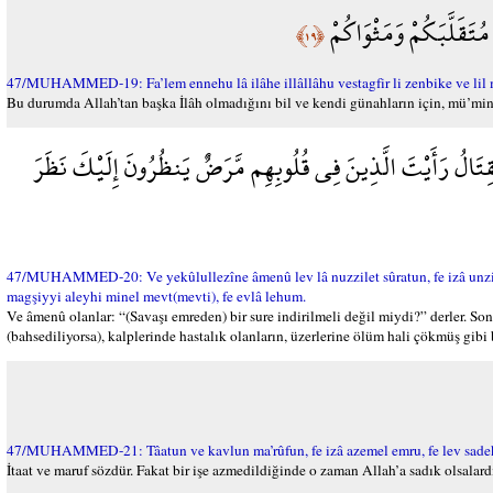
ُ مُتَقَلَّبَكُمْ وَمَثْوَاكُمْ
﴿١٩﴾
47/MUHAMMED-19: Fa’lem ennehu lâ ilâhe illâllâhu vestagfir li zenbike ve li
Bu durumda Allah’tan başka İlâh olmadığını bil ve kendi günahların için, mü’min 
لْقِتَالُ رَأَيْتَ الَّذِينَ فِي قُلُوبِهِم مَّرَضٌ يَنظُرُونَ إِلَيْكَ نَظَرَ
47/MUHAMMED-20: Ve yekûlullezîne âmenû lev lâ nuzzilet sûratun, fe izâ unzile
magşiyyi aleyhi minel mevt(mevti), fe evlâ lehum.
Ve âmenû olanlar: “(Savaşı emreden) bir sure indirilmeli değil miydi?” derler. So
(bahsediliyorsa), kalplerinde hastalık olanların, üzerlerine ölüm hali çökmüş gibi
47/MUHAMMED-21: Tâatun ve kavlun ma’rûfun, fe izâ azemel emru, fe lev sadek
İtaat ve maruf sözdür. Fakat bir işe azmedildiğinde o zaman Allah’a sadık olsalard