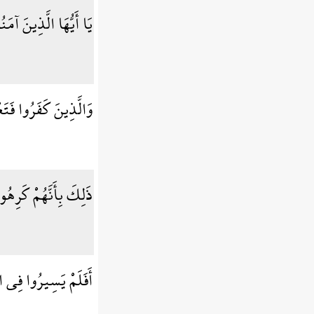
يَا أَيُّهَا الَّذِينَ آمَ
وَالَّذِينَ كَفَرُوا فَتَع
ذَلِكَ بِأَنَّهُمْ كَرِهُوا
أَفَلَمْ يَسِيرُوا فِي ال