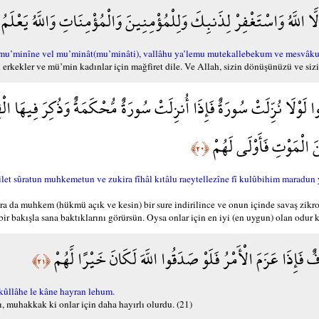
 إِلَّا اللَّهُ وَاسْتَغْفِرْ لِذَنبِكَ وَلِلْمُؤْمِنِينَ وَالْمُؤْمِنَاتِ وَاللَّهُ يَعْلَم
l mu’minîne vel mu’minât(mu’minâti), vallâhu ya’lemu mutekallebekum ve mesvâk
erkekler ve mü’min kadınlar için mağfiret dile. Ve Allah, sizin dönüşünüzü ve sizi
وا لَوْلَا نُزِّلَتْ سُورَةٌ فَإِذَا أُنزِلَتْ سُورَةٌ مُّحْكَمَةٌ وَذُكِرَ فِيهَا ا
َ الْمَوْتِ فَأَوْلَى لَهُمْ
﴿٢٠﴾
t sûratun muhkemetun ve zukira fîhâl kıtâlu raeytellezîne fî kulûbihim maradun 
nra da muhkem (hükmü açık ve kesin) bir sure indirilince ve onun içinde savaş zikr
 bir bakışla sana baktıklarını görürsün. Oysa onlar için en iyi (en uygun) olan odur
ٌ فَإِذَا عَزَمَ الْأَمْرُ فَلَوْ صَدَقُوا اللَّهَ لَكَانَ خَيْرًا لَّهُمْ
﴿٢١﴾
ûllâhe le kâne hayran lehum.
ı, muhakkak ki onlar için daha hayırlı olurdu. (21)