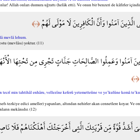
r! Allah onları dumura uğrattı (helâk etti). Ve onun bir benzeri de kâfirler içindir
ْلَى الَّذِينَ آمَنُوا وَأَنَّ الْكَافِرِينَ لَا مَوْلَى لَهُمْ
﴿١١﴾
lâ mevlâ lehum.
ostu (mevlâsı) yoktur. (11)
َّذِينَ آمَنُوا وَعَمِلُوا الصَّالِحَاتِ جَنَّاتٍ تَجْرِي مِن تَحْتِهَا الْأَنْهَارُ 
﴿١٢﴾
crî min tahtihâl enhâru, vellezîne keferû yetemetteûne ve ye’kulûne kemâ te’ku
s tezkiye edici ameller) yapanları, altından nehirler akan cennetlere koyar. Ve onla
onların mekânıdır. (12)
هِيَ أَشَدُّ قُوَّةً مِّن قَرْيَتِكَ الَّتِي أَخْرَجَتْكَ أَهْلَكْنَاهُمْ فَلَا نَاصِ