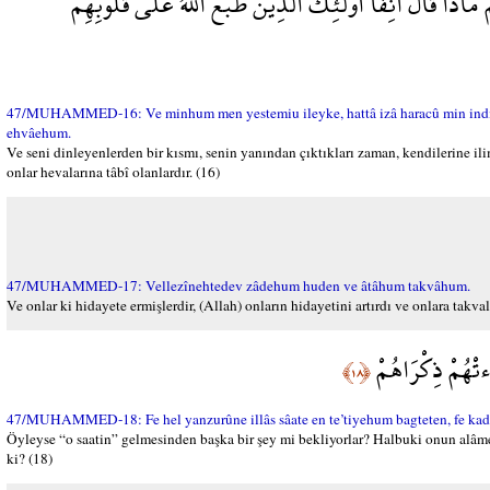
اذَا قَالَ آنِفًا أُوْلَئِكَ الَّذِينَ طَبَعَ اللَّهُ عَلَى قُلُوبِهِمْ
47/MUHAMMED-16: Ve minhum men yestemiu ileyke, hattâ izâ haracû min indike kâ
ehvâehum.
Ve seni dinleyenlerden bir kısmı, senin yanından çıktıkları zaman, kendilerine ilim 
onlar hevalarına tâbî olanlardır. (16)
47/MUHAMMED-17: Vellezînehtedev zâdehum huden ve âtâhum takvâhum.
Ve onlar ki hidayete ermişlerdir, (Allah) onların hidayetini artırdı ve onlara takval
اءتْهُمْ ذِكْرَاهُمْ
﴿١٨﴾
47/MUHAMMED-18: Fe hel yanzurûne illâs sâate en te’tiyehum bagteten, fe kad 
Öyleyse “o saatin” gelmesinden başka bir şey mi bekliyorlar? Halbuki onun alâmetler
ki? (18)