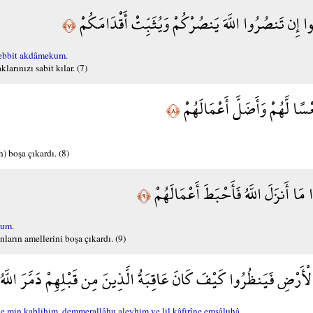
نُوا إِن تَنصُرُوا اللَّهَ يَنصُرْكُمْ وَيُثَبِّتْ أَقْدَامَكُمْ
﴿٧﴾
ebbit akdâmekum.
arınızı sabit kılar. (7)
ْسًا لَّهُمْ وَأَضَلَّ أَعْمَالَهُمْ
﴿٨﴾
h) boşa çıkardı. (8)
 مَا أَنزَلَ اللَّهُ فَأَحْبَطَ أَعْمَالَهُمْ
﴿٩﴾
hum.
nların amellerini boşa çıkardı. (9)
ْأَرْضِ فَيَنظُرُوا كَيْفَ كَانَ عَاقِبَةُ الَّذِينَ مِن قَبْلِهِمْ دَمَّرَ اللَّهُ ع
 min kablihim, demmerallâhu aleyhim ve lil kâfirîne emsâluhâ.