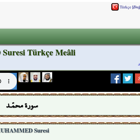
[
Türkçe
Değ
resi Türkçe Meâli
د
سورة محمّـد
UHAMMED Suresi