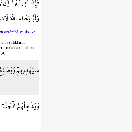
فَإِذا لَقِيتُمُ الَّذِين
وَلَوْ يَشَاء اللَّهُ لَا
u evzârahâ, zalike, ve
nun ağırlıklarını
lbette onlardan intikam
 (4)
سَيَهْدِيهِمْ وَيُصْلِحُ
وَيُدْخِلُهُمُ الْجَنَّةَ ع