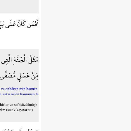
أَفَمَن كَانَ عَلَى بَيِّن
مَثَلُ الْجَنَّةِ الَّتِي و
مِّنْ عَسَلٍ مُّصَفًّى و
, ve enhârun min hamrin
i ve sukû mâen hamîmen fe
irler ve saf (süzülmüş)
mîm (sıcak kaynar su)