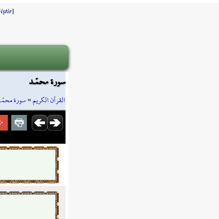
]
iştir
سورة محمّـد
سورة محمّـ
»
القرآن الكريم