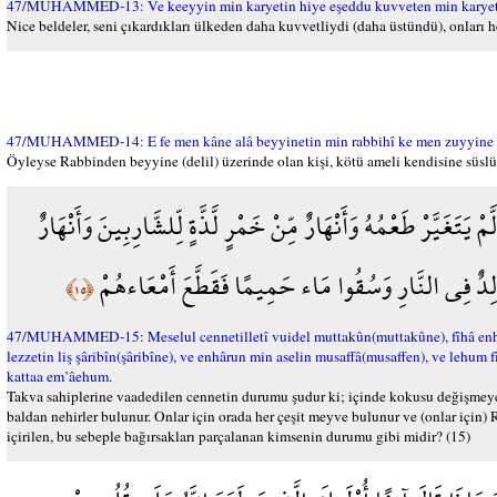
47/MUHAMMED-13: Ve keeyyin min karyetin hiye eşeddu kuvveten min karyetikel
Nice beldeler, seni çıkardıkları ülkeden daha kuvvetliydi (daha üstündü), onları h
47/MUHAMMED-14: E fe men kâne alâ beyyinetin min rabbihî ke men zuyyine l
Öyleyse Rabbinden beyyine (delil) üzerinde olan kişi, kötü ameli kendisine süslü g
 يَتَغَيَّرْ طَعْمُهُ وَأَنْهَارٌ مِّنْ خَمْرٍ لَّذَّةٍ لِّلشَّارِبِينَ وَأَنْهَارٌ
َالِدٌ فِي النَّارِ وَسُقُوا مَاء حَمِيمًا فَقَطَّعَ أَمْعَاءهُمْ
﴿١٥﴾
47/MUHAMMED-15: Meselul cennetilletî vuidel muttakûn(muttakûne), fîhâ enhâr
lezzetin liş şâribîn(şâribîne), ve enhârun min aselin musaffâ(musaffen), ve lehu
kattaa em’âehum.
Takva sahiplerine vaadedilen cennetin durumu şudur ki; içinde kokusu değişmeyen 
baldan nehirler bulunur. Onlar için orada her çeşit meyve bulunur ve (onlar için)
içirilen, bu sebeple bağırsakları parçalanan kimsenin durumu gibi midir? (15)