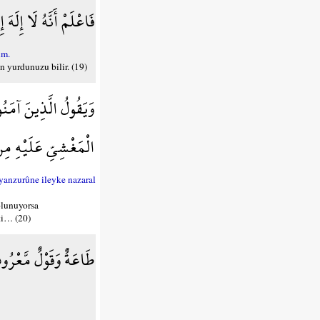
فَاعْلَمْ أَنَّهُ لَا إِلَهَ
um.
n yurdunuzu bilir. (19)
وَيَقُولُ الَّذِينَ آمَنُ
الْمَغْشِيِّ عَلَيْهِ مِن
yanzurûne ileyke nazaral
olunuyorsa
 ki… (20)
طَاعَةٌ وَقَوْلٌ مَّعْرُوف