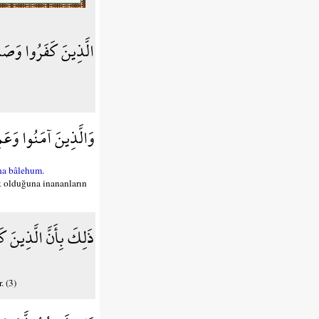
الَّذِينَ كَفَرُوا وَصَد
وَالَّذِينَ آمَنُوا وَعَم
ha bâlehum.
k olduğuna inananların
ذَلِكَ بِأَنَّ الَّذِينَ ك
. (3)