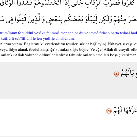
َ كَفَرُوا فَضَرْبَ الرِّقَابِ حَتَّى إِذَا أَثْخَنتُمُوهُمْ فَشُدُّوا الْوَثَاقَ ف
نتَصَرَ مِنْهُمْ وَلَكِن لِّيَبْلُوَ بَعْضَكُم بِبَعْضٍ وَالَّذِينَ قُتِلُوا فِي سَب
tumûhum fe şuddûl vesâka fe immâ mennen ba’du ve immâ fidâen hattâ tedaal harb
utilû fî sebîlillâhi fe len yudille a’mâlehum.
nlarını vurun. Bağlarını kuvvetlendirin (esirleri sıkıca bağlayın). Nihayet savaşı, o
) veya fidye alarak (bedel karşılığı) (bırakın). İşte böyle. Ve eğer Allah dileseydi, e
e onlar ki Allah yolunda öldürülenlerdir, o taktirde onların amelleri boşa çıkarılmaz.
 بَالَهُمْ
﴿٥﴾
َرَّفَهَا لَهُمْ
﴿٦﴾