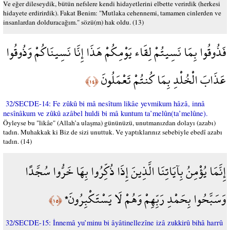
Ve eğer dileseydik, bütün nefslere kendi hidayetlerini elbette verirdik (herkesi
hidayete erdirirdik). Fakat Benim: "Mutlaka cehennemi, tamamen cinlerden ve
insanlardan dolduracağım." sözü(m) hak oldu. (13)
فَذُوقُوا بِمَا نَسِيتُمْ لِقَاء يَوْمِكُمْ هَذَا إِنَّا نَسِينَاكُمْ وَذُوقُوا
عَذَابَ الْخُلْدِ بِمَا كُنتُمْ تَعْمَلُونَ
﴿١٤﴾
32/SECDE-14: Fe zûkû bi mâ nesîtum likâe yevmikum hâzâ, innâ
nesînâkum ve zûkû azâbel huldi bi mâ kuntum ta’melûn(ta’melûne).
Öyleyse bu "likâe" (Allah’a ulaşma) gününüzü, unutmanızdan dolayı (azabı)
tadın. Muhakkak ki Biz de sizi unuttuk. Ve yaptıklarınız sebebiyle ebedî azabı
tadın. (14)
إِنَّمَا يُؤْمِنُ بِآيَاتِنَا الَّذِينَ إِذَا ذُكِّرُوا بِهَا خَرُّوا سُجَّدًا
وَسَبَّحُوا بِحَمْدِ رَبِّهِمْ وَهُمْ لَا يَسْتَكْبِرُونَ*
﴿١٥﴾
32/SECDE-15: İnnemâ yu’minu bi âyâtinellezîne izâ zukkirû bihâ harrû