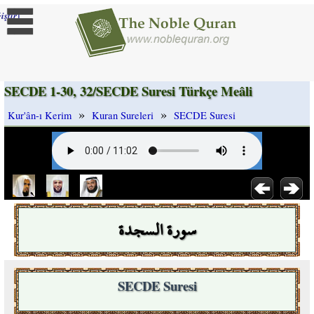
]
iştir
SECDE 1-30, 32/SECDE Suresi Türkçe Meâli
»
»
Kur'ân-ı Kerim
Kuran Sureleri
SECDE Suresi
سورة السجدة
SECDE Suresi