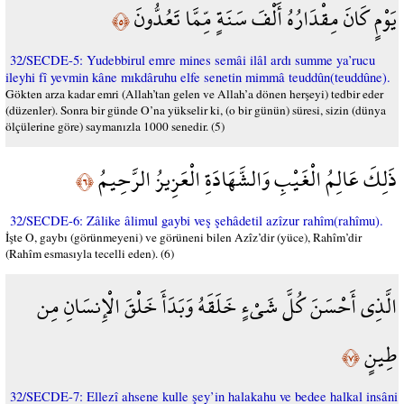
يَوْمٍ كَانَ مِقْدَارُهُ أَلْفَ سَنَةٍ مِّمَّا تَعُدُّونَ
﴿٥﴾
32/SECDE-5: Yudebbirul emre mines semâi ilâl ardı summe ya’rucu
ileyhi fî yevmin kâne mıkdâruhu elfe senetin mimmâ teuddûn(teuddûne).
Gökten arza kadar emri (Allah’tan gelen ve Allah’a dönen herşeyi) tedbir eder
(düzenler). Sonra bir günde O’na yükselir ki, (o bir günün) süresi, sizin (dünya
ölçülerine göre) saymanızla 1000 senedir. (5)
ذَلِكَ عَالِمُ الْغَيْبِ وَالشَّهَادَةِ الْعَزِيزُ الرَّحِيمُ
﴿٦﴾
32/SECDE-6: Zâlike âlimul gaybi veş şehâdetil azîzur rahîm(rahîmu).
İşte O, gaybı (görünmeyeni) ve görüneni bilen Azîz’dir (yüce), Rahîm’dir
(Rahîm esmasıyla tecelli eden). (6)
الَّذِي أَحْسَنَ كُلَّ شَيْءٍ خَلَقَهُ وَبَدَأَ خَلْقَ الْإِنسَانِ مِن
طِينٍ
﴿٧﴾
32/SECDE-7: Ellezî ahsene kulle şey’in halakahu ve bedee halkal insâni