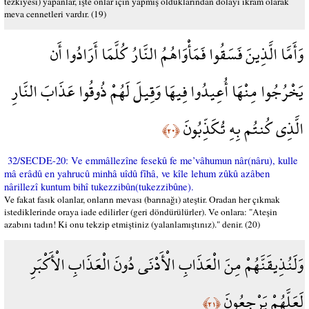
tezkiyesi) yapanlar, işte onlar için yapmış olduklarından dolayı ikram olarak
meva cennetleri vardır. (19)
وَأَمَّا الَّذِينَ فَسَقُوا فَمَأْوَاهُمُ النَّارُ كُلَّمَا أَرَادُوا أَن
يَخْرُجُوا مِنْهَا أُعِيدُوا فِيهَا وَقِيلَ لَهُمْ ذُوقُوا عَذَابَ النَّارِ
الَّذِي كُنتُم بِهِ تُكَذِّبُونَ
﴿٢٠﴾
32/SECDE-20: Ve emmâllezîne fesekû fe me’vâhumun nâr(nâru), kulle
mâ erâdû en yahrucû minhâ uîdû fîhâ, ve kîle lehum zûkû azâben
nârillezî kuntum bihî tukezzibûn(tukezzibûne).
Ve fakat fasık olanlar, onların mevası (barınağı) ateştir. Oradan her çıkmak
istediklerinde oraya iade edilirler (geri döndürülürler). Ve onlara: "Ateşin
azabını tadın! Ki onu tekzip etmiştiniz (yalanlamıştınız)." denir. (20)
وَلَنُذِيقَنَّهُمْ مِنَ الْعَذَابِ الْأَدْنَى دُونَ الْعَذَابِ الْأَكْبَرِ
لَعَلَّهُمْ يَرْجِعُونَ
﴿٢١﴾