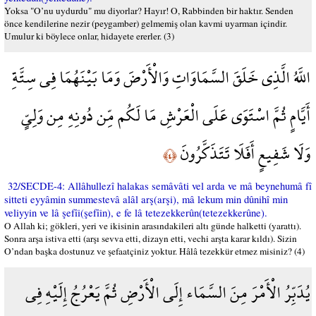
Yoksa "O’nu uydurdu" mu diyorlar? Hayır! O, Rabbinden bir haktır. Senden
önce kendilerine nezir (peygamber) gelmemiş olan kavmi uyarman içindir.
Umulur ki böylece onlar, hidayete ererler. (3)
اللَّهُ الَّذِي خَلَقَ السَّمَاوَاتِ وَالْأَرْضَ وَمَا بَيْنَهُمَا فِي سِتَّةِ
أَيَّامٍ ثُمَّ اسْتَوَى عَلَى الْعَرْشِ مَا لَكُم مِّن دُونِهِ مِن وَلِيٍّ
وَلَا شَفِيعٍ أَفَلَا تَتَذَكَّرُونَ
﴿٤﴾
32/SECDE-4: Allâhullezî halakas semâvâti vel arda ve mâ beynehumâ fî
sitteti eyyâmin summestevâ alâl arş(arşi), mâ lekum min dûnihî min
veliyyin ve lâ şefîi(şefîin), e fe lâ tetezekkerûn(tetezekkerûne).
O Allah ki; gökleri, yeri ve ikisinin arasındakileri altı günde halketti (yarattı).
Sonra arşa istiva etti (arşı sevva etti, dizayn etti, vechi arşta karar kıldı). Sizin
O’ndan başka dostunuz ve şefaatçiniz yoktur. Hâlâ tezekkür etmez misiniz? (4)
يُدَبِّرُ الْأَمْرَ مِنَ السَّمَاء إِلَى الْأَرْضِ ثُمَّ يَعْرُجُ إِلَيْهِ فِي