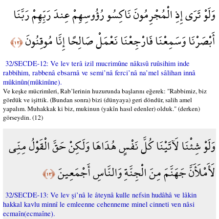
وَلَوْ تَرَى إِذِ الْمُجْرِمُونَ نَاكِسُو رُؤُوسِهِمْ عِندَ رَبِّهِمْ رَبَّنَا
أَبْصَرْنَا وَسَمِعْنَا فَارْجِعْنَا نَعْمَلْ صَالِحًا إِنَّا مُوقِنُونَ
﴿١٢﴾
32/SECDE-12: Ve lev terâ izil mucrimûne nâkısû ruûsihim inde
rabbihim, rabbenâ ebsarnâ ve semi’nâ ferci’nâ na’mel sâlihan innâ
mûkinûn(mûkinûne).
Ve keşke mücrimleri, Rab’lerinin huzurunda başlarını eğerek: "Rabbimiz, biz
gördük ve işittik. (Bundan sonra) bizi (dünyaya) geri döndür, salih amel
yapalım. Muhakkak ki biz, mukinun (yakîn hasıl edenler) olduk." (derken)
görseydin. (12)
وَلَوْ شِئْنَا لَآتَيْنَا كُلَّ نَفْسٍ هُدَاهَا وَلَكِنْ حَقَّ الْقَوْلُ مِنِّي
لَأَمْلَأَنَّ جَهَنَّمَ مِنَ الْجِنَّةِ وَالنَّاسِ أَجْمَعِينَ
﴿١٣﴾
32/SECDE-13: Ve lev şi’nâ le âteynâ kulle nefsin hudâhâ ve lâkin
hakkal kavlu minnî le emleenne cehenneme minel cinneti ven nâsi
ecmaîn(ecmaîne).