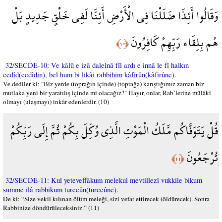
وَقَالُوا أَئِذَا ضَلَلْنَا فِي الْأَرْضِ أَئِنَّا لَفِي خَلْقٍ جَدِيدٍ بَلْ
هُم بِلِقَاء رَبِّهِمْ كَافِرُونَ
﴿١٠﴾
32/SECDE-10: Ve kâlû e izâ dalelnâ fîl ardı e innâ le fî halkın
cedîd(cedîdin), bel hum bi likâi rabbihim kâfirûn(kâfirûne).
Ve dediler ki: "Biz yerde (toprağın içinde) (toprağa) karıştığımız zaman biz
mutlaka yeni bir yaratılış içinde mi olacağız?" Hayır, onlar, Rab’lerine mülâki
olmayı (ulaşmayı) inkâr edenlerdir. (10)
قُلْ يَتَوَفَّاكُم مَّلَكُ الْمَوْتِ الَّذِي وُكِّلَ بِكُمْ ثُمَّ إِلَى رَبِّكُمْ
تُرْجَعُونَ
﴿١١﴾
32/SECDE-11: Kul yeteveffâkum melekul mevtillezî vukkile bikum
summe ilâ rabbikum turceûn(turceûne).
De ki: “Size vekil kılınan ölüm meleği, sizi vefat ettirecek (öldürecek). Sonra
Rabbinize döndürüleceksiniz.” (11)