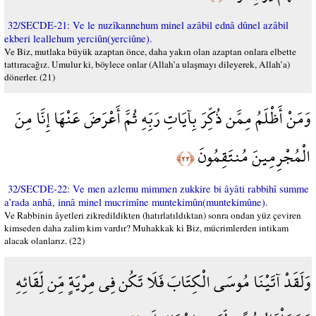
32/SECDE-21: Ve le nuzîkannehum minel azâbil ednâ dûnel azâbil
ekberi leallehum yerciûn(yerciûne).
Ve Biz, mutlaka büyük azaptan önce, daha yakın olan azaptan onlara elbette
tattıracağız. Umulur ki, böylece onlar (Allah’a ulaşmayı dileyerek, Allah’a)
dönerler. (21)
وَمَنْ أَظْلَمُ مِمَّن ذُكِّرَ بِآيَاتِ رَبِّهِ ثُمَّ أَعْرَضَ عَنْهَا إِنَّا مِنَ
الْمُجْرِمِينَ مُنتَقِمُونَ
﴿٢٢﴾
32/SECDE-22: Ve men azlemu mimmen zukkire bi âyâti rabbihî summe
a’rada anhâ, innâ minel mucrimîne muntekimûn(muntekimûne).
Ve Rabbinin âyetleri zikredildikten (hatırlatıldıktan) sonra ondan yüz çeviren
kimseden daha zalim kim vardır? Muhakkak ki Biz, mücrimlerden intikam
alacak olanlarız. (22)
وَلَقَدْ آتَيْنَا مُوسَى الْكِتَابَ فَلَا تَكُن فِي مِرْيَةٍ مِّن لِّقَائِهِ