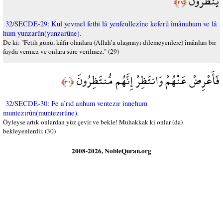
يُنظَرُونَ
﴿٢٩﴾
32/SECDE-29: Kul yevmel fethi lâ yenfeullezîne keferû îmânuhum ve lâ
hum yunzarûn(yunzarûne).
De ki: "Fetih günü, kâfir olanlara (Allah’a ulaşmayı dilemeyenlere) îmânları bir
fayda vermez ve onlara süre verilmez." (29)
فَأَعْرِضْ عَنْهُمْ وَانتَظِرْ إِنَّهُم مُّنتَظِرُونَ
﴿٣٠﴾
32/SECDE-30: Fe a’rıd anhum ventezır innehum
muntezırûn(muntezırûne).
Öyleyse artık onlardan yüz çevir ve bekle! Muhakkak ki onlar (da)
bekleyenlerdir. (30)
2008-2026, NobleQuran.org