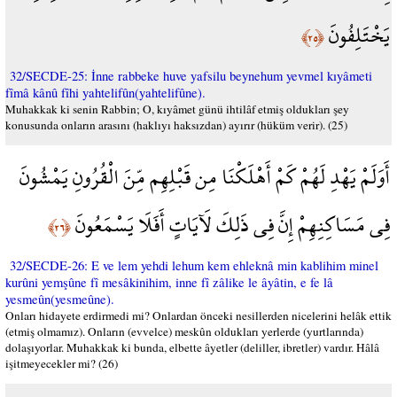
يَخْتَلِفُونَ
﴿٢٥﴾
32/SECDE-25: İnne rabbeke huve yafsilu beynehum yevmel kıyâmeti
fîmâ kânû fîhi yahtelifûn(yahtelifûne).
Muhakkak ki senin Rabbin; O, kıyâmet günü ihtilâf etmiş oldukları şey
konusunda onların arasını (haklıyı haksızdan) ayırır (hüküm verir). (25)
أَوَلَمْ يَهْدِ لَهُمْ كَمْ أَهْلَكْنَا مِن قَبْلِهِم مِّنَ الْقُرُونِ يَمْشُونَ
فِي مَسَاكِنِهِمْ إِنَّ فِي ذَلِكَ لَآيَاتٍ أَفَلَا يَسْمَعُونَ
﴿٢٦﴾
32/SECDE-26: E ve lem yehdi lehum kem ehleknâ min kablihim minel
kurûni yemşûne fî mesâkinihim, inne fî zâlike le âyâtin, e fe lâ
yesmeûn(yesmeûne).
Onları hidayete erdirmedi mi? Onlardan önceki nesillerden nicelerini helâk ettik
(etmiş olmamız). Onların (evvelce) meskûn oldukları yerlerde (yurtlarında)
dolaşıyorlar. Muhakkak ki bunda, elbette âyetler (deliller, ibretler) vardır. Hâlâ
işitmeyecekler mi? (26)