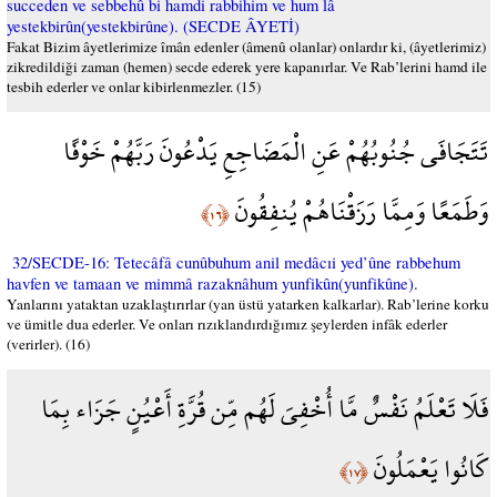
succeden ve sebbehû bi hamdi rabbihim ve hum lâ
yestekbirûn(yestekbirûne). (SECDE ÂYETİ)
Fakat Bizim âyetlerimize îmân edenler (âmenû olanlar) onlardır ki, (âyetlerimiz)
zikredildiği zaman (hemen) secde ederek yere kapanırlar. Ve Rab’lerini hamd ile
tesbih ederler ve onlar kibirlenmezler. (15)
تَتَجَافَى جُنُوبُهُمْ عَنِ الْمَضَاجِعِ يَدْعُونَ رَبَّهُمْ خَوْفًا
وَطَمَعًا وَمِمَّا رَزَقْنَاهُمْ يُنفِقُونَ
﴿١٦﴾
32/SECDE-16: Tetecâfâ cunûbuhum anil medâcıi yed’ûne rabbehum
havfen ve tamaan ve mimmâ razaknâhum yunfikûn(yunfikûne).
Yanlarını yataktan uzaklaştırırlar (yan üstü yatarken kalkarlar). Rab’lerine korku
ve ümitle dua ederler. Ve onları rızıklandırdığımız şeylerden infâk ederler
(verirler). (16)
فَلَا تَعْلَمُ نَفْسٌ مَّا أُخْفِيَ لَهُم مِّن قُرَّةِ أَعْيُنٍ جَزَاء بِمَا
كَانُوا يَعْمَلُونَ
﴿١٧﴾