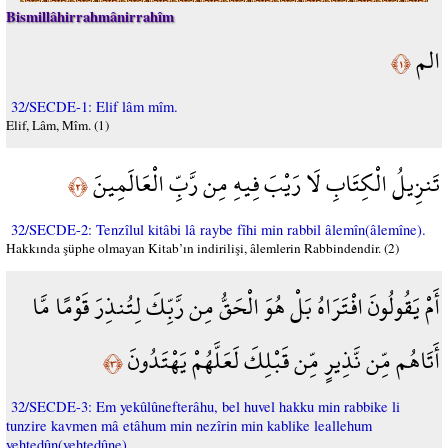
Bismillâhirrahmânirrahîm
الم
﴿١﴾
32/SECDE-1: Elif lâm mîm.
Elif, Lâm, Mîm. (1)
تَنزِيلُ الْكِتَابِ لَا رَيْبَ فِيهِ مِن رَّبِّ الْعَالَمِينَ
﴿٢﴾
32/SECDE-2: Tenzîlul kitâbi lâ raybe fîhi min rabbil âlemîn(âlemîne).
Hakkında şüphe olmayan Kitab’ın indirilişi, âlemlerin Rabbindendir. (2)
أَمْ يَقُولُونَ افْتَرَاهُ بَلْ هُوَ الْحَقُّ مِن رَّبِّكَ لِتُنذِرَ قَوْمًا مَّا
أَتَاهُم مِّن نَّذِيرٍ مِّن قَبْلِكَ لَعَلَّهُمْ يَهْتَدُونَ
﴿٣﴾
32/SECDE-3: Em yekûlûnefterâhu, bel huvel hakku min rabbike li
tunzire kavmen mâ etâhum min nezîrin min kablike leallehum
yehtedûn(yehtedûne).