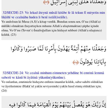
وَجَعَلْنَاهُ هُدًى لِّبَنِي إِسْرَائِيلَ
﴿٢٣﴾
32/SECDE-23: Ve lekad âteynâ mûsâl kitâbe fe lâ tekun fî miryetin min
likâihî ve cealnâhu huden li benî isrâîl(isrâîle).
Ve andolsun ki Musa (A.S)’a kitap verdik. Bundan sonra sen, O’na (Allah’a)
mülâki olmaktan (hayattayken ruhunu Allah’a ulaştırmaktan) şüphe içinde
olma. Ve O’nu (Tevrat’ı) İsrailoğulları için hidayet rehberi (Allah’a ulaştırıcı)
kıldık. (23)
وَجَعَلْنَا مِنْهُمْ أَئِمَّةً يَهْدُونَ بِأَمْرِنَا لَمَّا صَبَرُوا وَكَانُوا
بِآيَاتِنَا يُوقِنُونَ
﴿٢٤﴾
32/SECDE-24: Ve cealnâ minhum eimmeten yehdûne bi emrinâ lemmâ
saberû ve kânû bi âyâtinâ yûkınûn(yûkınûne).
Ve onlardan, emrimizle hidayete erdiren imamlar kıldık, sabır sahibi oldukları
ve âyetlerimize (Hakk’ul yakîn seviyesinde) yakîn hasıl etmiş oldukları için.
(24)
إِنَّ رَبَّكَ هُوَ يَفْصِلُ بَيْنَهُمْ يَوْمَ الْقِيَامَةِ فِيمَا كَانُوا فِيهِ