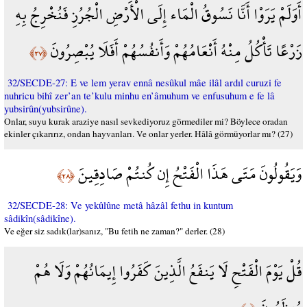
أَوَلَمْ يَرَوْا أَنَّا نَسُوقُ الْمَاء إِلَى الْأَرْضِ الْجُرُزِ فَنُخْرِجُ بِهِ
زَرْعًا تَأْكُلُ مِنْهُ أَنْعَامُهُمْ وَأَنفُسُهُمْ أَفَلَا يُبْصِرُونَ
﴿٢٧﴾
32/SECDE-27: E ve lem yerav ennâ nesûkul mâe ilâl ardıl curuzi fe
nuhricu bihî zer’an te’kulu minhu en’âmuhum ve enfusuhum e fe lâ
yubsirûn(yubsirûne).
Onlar, suyu kurak araziye nasıl sevkediyoruz görmediler mi? Böylece oradan
ekinler çıkarırız, ondan hayvanları. Ve onlar yerler. Hâlâ görmüyorlar mı? (27)
وَيَقُولُونَ مَتَى هَذَا الْفَتْحُ إِن كُنتُمْ صَادِقِينَ
﴿٢٨﴾
32/SECDE-28: Ve yekûlûne metâ hâzâl fethu in kuntum
sâdikîn(sâdikîne).
Ve eğer siz sadık(lar)sanız, "Bu fetih ne zaman?" derler. (28)
قُلْ يَوْمَ الْفَتْحِ لَا يَنفَعُ الَّذِينَ كَفَرُوا إِيمَانُهُمْ وَلَا هُمْ