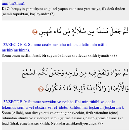
min tîn(tînin).
Ki O, herşeyin yaratılışını en güzel yapan ve insanı yaratmaya, ilk defa tînden
(nemli topraktan) başlayandır. (7)
ثُمَّ جَعَلَ نَسْلَهُ مِن سُلَالَةٍ مِّن مَّاء مَّهِينٍ
﴿٨﴾
32/SECDE-8: Summe ceale neslehu min sulâletin min mâin
mehîn(mehînin).
Sonra onun neslini, basit bir suyun özünden (nutfeden) kıldı (yarattı). (8)
ثُمَّ سَوَّاهُ وَنَفَخَ فِيهِ مِن رُّوحِهِ وَجَعَلَ لَكُمُ السَّمْعَ
وَالْأَبْصَارَ وَالْأَفْئِدَةَ قَلِيلًا مَّا تَشْكُرُونَ
﴿٩﴾
32/SECDE-9: Summe sevvâhu ve nefeha fîhi min rûhihî ve ceale
lekumus sem’a vel ebsâra vel ef’idete, kalîlen mâ teşkurûn(teşkurûne).
Sonra (Allah), onu dizayn etti ve onun içine (vechin, fizik vücudun içine)
ruhundan üfürdü ve sizler için sem’î (işitme hassası), basar (görme hassası) ve
fuad (idrak etme hassası) kıldı. Ne kadar az şükrediyorsunuz. (9)