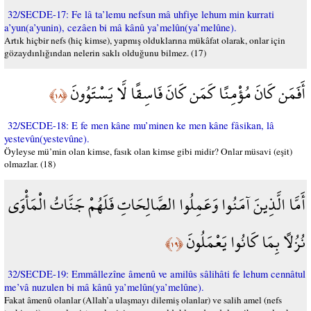
32/SECDE-17: Fe lâ ta’lemu nefsun mâ uhfiye lehum min kurrati
a’yun(a’yunin), cezâen bi mâ kânû ya’melûn(ya’melûne).
Artık hiçbir nefs (hiç kimse), yapmış olduklarına mükâfat olarak, onlar için
gözaydınlığından nelerin saklı olduğunu bilmez. (17)
أَفَمَن كَانَ مُؤْمِنًا كَمَن كَانَ فَاسِقًا لَّا يَسْتَوُونَ
﴿١٨﴾
32/SECDE-18: E fe men kâne mu’minen ke men kâne fâsikan, lâ
yestevûn(yestevûne).
Öyleyse mü’min olan kimse, fasık olan kimse gibi midir? Onlar müsavi (eşit)
olmazlar. (18)
أَمَّا الَّذِينَ آمَنُوا وَعَمِلُوا الصَّالِحَاتِ فَلَهُمْ جَنَّاتُ الْمَأْوَى
نُزُلًا بِمَا كَانُوا يَعْمَلُونَ
﴿١٩﴾
32/SECDE-19: Emmâllezîne âmenû ve amilûs sâlihâti fe lehum cennâtul
me’vâ nuzulen bi mâ kânû ya’melûn(ya’melûne).
Fakat âmenû olanlar (Allah’a ulaşmayı dilemiş olanlar) ve salih amel (nefs