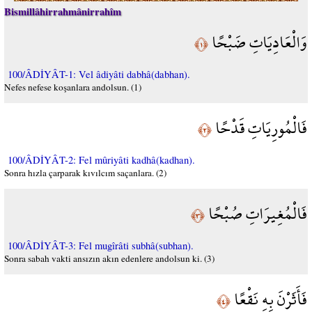
Bismillâhirrahmânirrahîm
وَالْعَادِيَاتِ ضَبْحًا
﴿١﴾
100/ÂDİYÂT-1: Vel âdiyâti dabhâ(dabhan).
Nefes nefese koşanlara andolsun. (1)
فَالْمُورِيَاتِ قَدْحًا
﴿٢﴾
100/ÂDİYÂT-2: Fel mûriyâti kadhâ(kadhan).
Sonra hızla çarparak kıvılcım saçanlara. (2)
فَالْمُغِيرَاتِ صُبْحًا
﴿٣﴾
100/ÂDİYÂT-3: Fel mugîrâti subhâ(subhan).
Sonra sabah vakti ansızın akın edenlere andolsun ki. (3)
فَأَثَرْنَ بِهِ نَقْعًا
﴿٤﴾