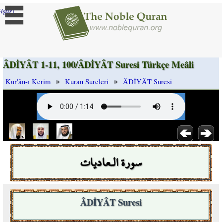
]
iştir
ÂDİYÂT 1-11, 100/ÂDİYÂT Suresi Türkçe Meâli
»
»
Kur'ân-ı Kerim
Kuran Sureleri
ÂDİYÂT Suresi
سورة الـعاديات
ÂDİYÂT Suresi