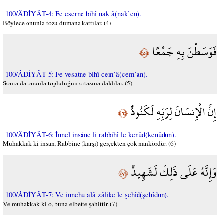
100/ÂDİYÂT-4: Fe eserne bihî nak’â(nak’en).
Böylece onunla tozu dumana kattılar. (4)
فَوَسَطْنَ بِهِ جَمْعًا
﴿٥﴾
100/ÂDİYÂT-5: Fe vesatne bihî cem’â(cem’an).
Sonra da onunla topluluğun ortasına daldılar. (5)
إِنَّ الْإِنسَانَ لِرَبِّهِ لَكَنُودٌ
﴿٦﴾
100/ÂDİYÂT-6: İnnel insâne li rabbihî le kenûd(kenûdun).
Muhakkak ki insan, Rabbine (karşı) gerçekten çok nankördür. (6)
وَإِنَّهُ عَلَى ذَلِكَ لَشَهِيدٌ
﴿٧﴾
100/ÂDİYÂT-7: Ve innehu alâ zâlike le şehîd(şehîdun).
Ve muhakkak ki o, buna elbette şahittir. (7)