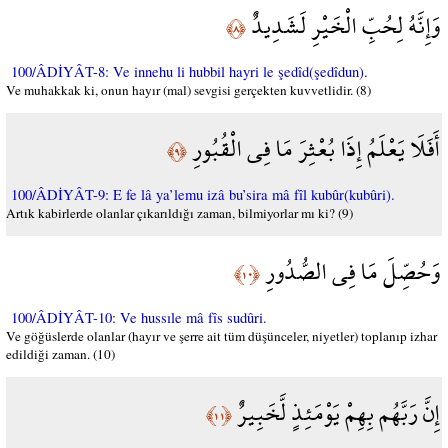
وَإِنَّهُ لِحُبِّ الْخَيْرِ لَشَدِيدٌ
﴿٨﴾
100/ÂDİYÂT-8: Ve innehu li hubbil hayri le şedîd(şedîdun).
Ve muhakkak ki, onun hayır (mal) sevgisi gerçekten kuvvetlidir. (8)
أَفَلَا يَعْلَمُ إِذَا بُعْثِرَ مَا فِي الْقُبُورِ
﴿٩﴾
100/ÂDİYÂT-9: E fe lâ ya’lemu izâ bu’sira mâ fîl kubûr(kubûri).
Artık kabirlerde olanlar çıkarıldığı zaman, bilmiyorlar mı ki? (9)
وَحُصِّلَ مَا فِي الصُّدُورِ
﴿١٠﴾
100/ÂDİYÂT-10: Ve hussıle mâ fîs sudûri.
Ve göğüslerde olanlar (hayır ve şerre ait tüm düşünceler, niyetler) toplanıp izhar
edildiği zaman. (10)
إِنَّ رَبَّهُم بِهِمْ يَوْمَئِذٍ لَّخَبِيرٌ
﴿١١﴾