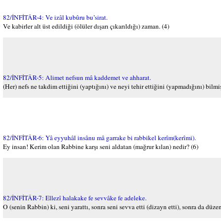
82/İNFİTÂR-4: Ve izâl kubûru bu’sirat.
Ve kabirler alt üst edildiği (ölüler dışarı çıkarıldığı) zaman. (4)
82/İNFİTÂR-5: Alimet nefsun mâ kaddemet ve ahharat.
(Her) nefs ne takdim ettiğini (yaptığını) ve neyi tehir ettiğini (yapmadığını) bilmişt
82/İNFİTÂR-6: Yâ eyyuhâl insânu mâ garrake bi rabbikel kerîm(kerîmi).
Ey insan! Kerim olan Rabbine karşı seni aldatan (mağrur kılan) nedir? (6)
82/İNFİTÂR-7: Ellezî halakake fe sevvâke fe adeleke.
O (senin Rabbin) ki, seni yarattı, sonra seni sevva etti (dizayn etti), sonra da düzen