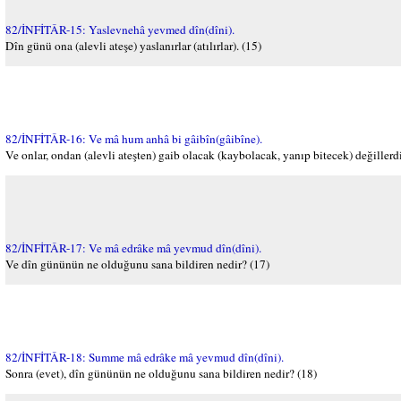
82/İNFİTÂR-15: Yaslevnehâ yevmed dîn(dîni).
Dîn günü ona (alevli ateşe) yaslanırlar (atılırlar). (15)
82/İNFİTÂR-16: Ve mâ hum anhâ bi gâibîn(gâibîne).
Ve onlar, ondan (alevli ateşten) gaib olacak (kaybolacak, yanıp bitecek) değillerdi
82/İNFİTÂR-17: Ve mâ edrâke mâ yevmud dîn(dîni).
Ve dîn gününün ne olduğunu sana bildiren nedir? (17)
82/İNFİTÂR-18: Summe mâ edrâke mâ yevmud dîn(dîni).
Sonra (evet), dîn gününün ne olduğunu sana bildiren nedir? (18)