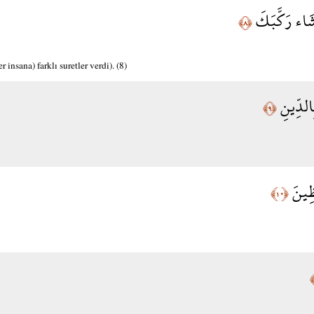
شَاء رَكَّبَكَ
﴿٨﴾
r insana) farklı suretler verdi). (8)
بِالدِّينِ
﴿٩﴾
ِظِينَ
﴿١٠﴾