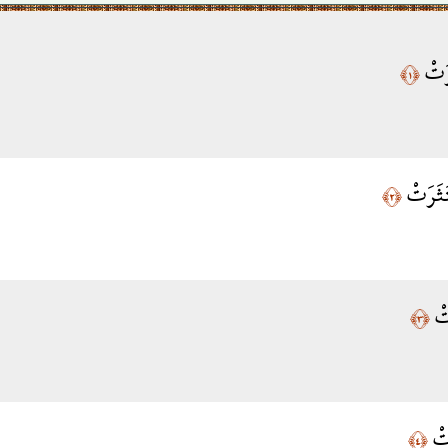
رَتْ
﴿١﴾
تَثَرَتْ
﴿٢﴾
َتْ
﴿٣﴾
َتْ
﴿٤﴾