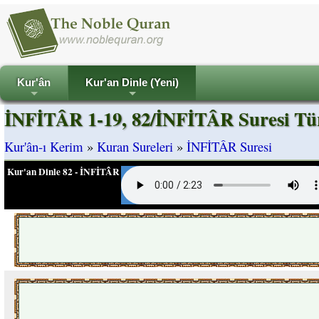
Kur'ân
Kur'an Dinle (Yeni)
+
+
İNFİTÂR 1-19, 82/İNFİTÂR Suresi Tü
Kur'ân-ı Kerim
»
Kuran Sureleri
»
İNFİTÂR Suresi
Kur'an Dinle 82 - İNFİTÂR