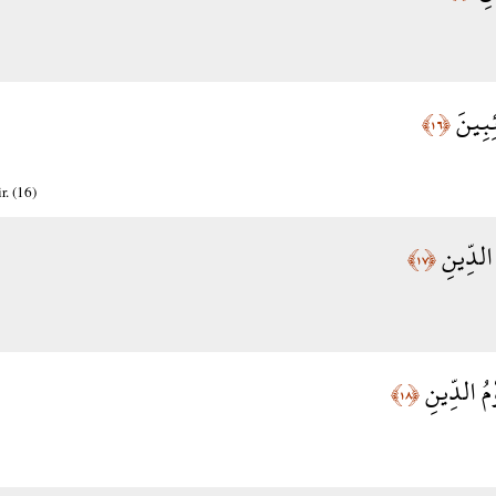
ئِبِينَ
﴿١٦﴾
r. (16)
ُ الدِّينِ
﴿١٧﴾
وْمُ الدِّينِ
﴿١٨﴾