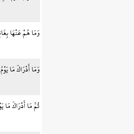
وَمَا هُمْ عَنْهَا بِغَا
وَمَا أَدْرَاكَ مَا يَوْم
ثُمَّ مَا أَدْرَاكَ مَا يَ