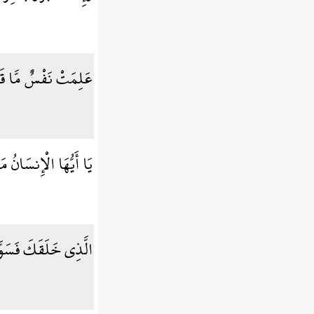
عَلِمَتْ نَفْسٌ مَّا قَ
يَا أَيُّهَا الْإِنسَانُ م
الَّذِي خَلَقَكَ فَسَوّ