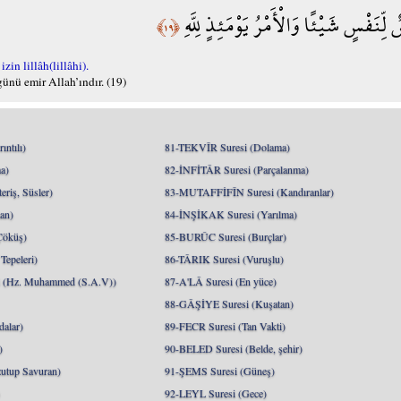
لِّنَفْسٍ شَيْئًا وَالْأَمْرُ يَوْمَئِذٍ لِلَّهِ
﴿١٩﴾
in lillâh(lillâhi).
 günü emir Allah’ındır. (19)
ntılı)
81-TEKVÎR Suresi (Dolama)
a)
82-İNFİTÂR Suresi (Parçalanma)
riş, Süsler)
83-MUTAFFİFÎN Suresi (Kandıranlar)
an)
84-İNŞİKAK Suresi (Yarılma)
Çöküş)
85-BURÛC Suresi (Burçlar)
epeleri)
86-TÂRIK Suresi (Vuruşlu)
Hz. Muhammed (S.A.V))
87-A'LÂ Suresi (En yüce)
88-GÂŞİYE Suresi (Kuşatan)
alar)
89-FECR Suresi (Tan Vakti)
)
90-BELED Suresi (Belde, şehir)
utup Savuran)
91-ŞEMS Suresi (Güneş)
)
92-LEYL Suresi (Gece)