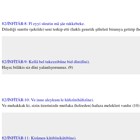
82/İNFİTÂR-8: Fî eyyi sûratin mâ şâe rakkebeke.
Dilediği surette (şekilde) seni terkip etti (farklı genetik şifreleri biraraya getirip (he
82/İNFİTÂR-9: Kellâ bel tukezzibûne bid dîn(dîni).
Hayır, bilâkis siz dîni yalanlıyorsunuz. (9)
82/İNFİTÂR-10: Ve inne aleykum le hâfızîn(hâfızîne).
Ve muhakkak ki, sizin üzerinizde mutlaka (hıfzeden) hafaza melekleri vardır. (10)
82/İNFİTÂR-11: Kirâmen kâtibîn(kâtibîne).