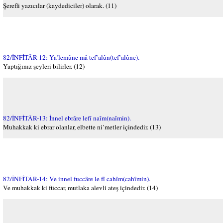
Şerefli yazıcılar (kaydediciler) olarak. (11)
82/İNFİTÂR-12: Ya’lemûne mâ tef’alûn(tef’alûne).
Yaptığınız şeyleri bilirler. (12)
82/İNFİTÂR-13: İnnel ebrâre lefî naîm(naîmin).
Muhakkak ki ebrar olanlar, elbette ni’metler içindedir. (13)
82/İNFİTÂR-14: Ve innel fuccâre le fî cahîm(cahîmin).
Ve muhakkak ki füccar, mutlaka alevli ateş içindedir. (14)