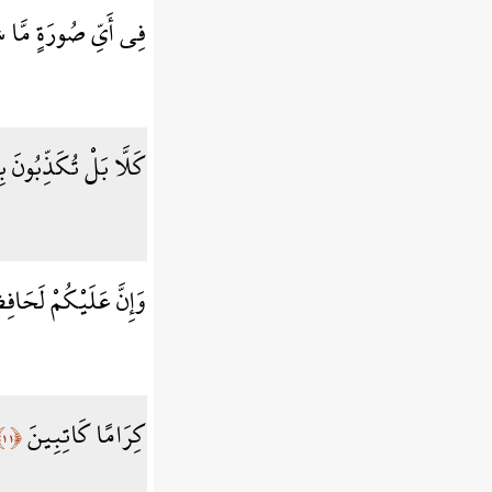
فِي أَيِّ صُورَةٍ مَّا 
كَلَّا بَلْ تُكَذِّبُونَ 
وَإِنَّ عَلَيْكُمْ لَحَاف
كِرَامًا كَاتِبِينَ
﴿١١﴾