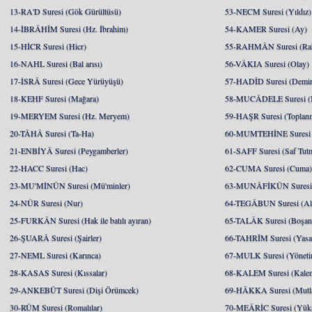
13-RA'D Suresi (Gök Gürültüsü)
53-NECM Suresi (Yıldız)
14-İBRÂHÎM Suresi (Hz. İbrahim)
54-KAMER Suresi (Ay)
15-HİCR Suresi (Hicr)
55-RAHMÂN Suresi (Ra
16-NAHL Suresi (Bal arısı)
56-VÂKIA Suresi (Olay)
17-İSRÂ Suresi (Gece Yürüyüşü)
57-HADÎD Suresi (Demir
18-KEHF Suresi (Mağara)
58-MUCÂDELE Suresi (
19-MERYEM Suresi (Hz. Meryem)
59-HAŞR Suresi (Toplan
20-TÂHÂ Suresi (Ta-Ha)
60-MUMTEHİNE Suresi (
21-ENBİYÂ Suresi (Peygamberler)
61-SAFF Suresi (Saf Tut
22-HACC Suresi (Hac)
62-CUMA Suresi (Cuma
23-MU'MİNÛN Suresi (Mü'minler)
63-MUNÂFİKÛN Suresi 
24-NÛR Suresi (Nur)
64-TEGÂBUN Suresi (Al
25-FURKÂN Suresi (Hak ile batılı ayıran)
65-TALÂK Suresi (Boşa
26-ŞUARÂ Suresi (Şairler)
66-TAHRÎM Suresi (Yasa
27-NEML Suresi (Karınca)
67-MULK Suresi (Yöneti
28-KASAS Suresi (Kıssalar)
68-KALEM Suresi (Kale
29-ANKEBÛT Suresi (Dişi Örümcek)
69-HÂKKA Suresi (Mutlak
30-RÛM Suresi (Romalılar)
70-MEÂRİC Suresi (Yükse