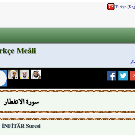
[
Türkçe
Değ
rkçe Meâli
طار
سورة الانفطار
İNFİTÂR Suresi