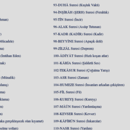
93-DUHÂ Suresi (Kuşluk Vakti)
94-İNŞİRÂH (ŞERH) Suresi (Ferahlık)
hman)
95-TÎN Suresi (İncir)
96-ALAK Suresi (Asılıp Tutunan)
)
97-KADR (KADİR) Suresi (Kadir)
Mücadele)
98-BEYYİNE Suresi (Apaçık delil)
ma)
99-ZİLZÂL Suresi (Deprem)
İmtihan Eden)
100-ÂDİYÂT Suresi (Hızlı koşan atlar)
mak)
101-KÂRİA Suresi (Şiddetli Ses)
)
102-TEKÂSUR Suresi (Çoğalma Yarışı)
(Münafık)
103-ASR Suresi (Zaman)
danış)
104-HUMEZE Suresi (İnsanları arkadan çekiştiren)
nma)
105-FÎL Suresi (Fil)
klama)
106-KUREYŞ Suresi (Kureyş)
m)
107-MÂÛN Suresi (Yardımlaşma)
m)
108-KEVSER Suresi (Kevser)
a gerçekleşecek olan kıyamet)
109-KÂFİRÛN Suresi (İnkarcılar)
lme yolları)
110-NASR Suresi (Yardım)