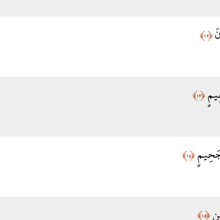
نَ
﴿١٢﴾
عِيمٍ
﴿١٣﴾
ي جَحِيمٍ
﴿١٤﴾
ينِ
﴿١٥﴾