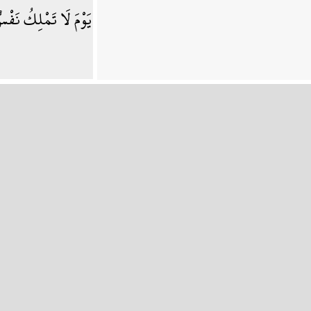
يَوْمَ لَا تَمْلِكُ نَفْسٌ 