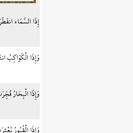
إِذَا السَّمَاء انفَطَ
وَإِذَا الْكَوَاكِبُ ان
وَإِذَا الْبِحَارُ فُجِّر
وَإِذَا الْقُبُورُ بُعْثِر