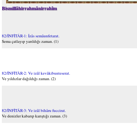
Bismillâhirrahmânirrahîm
82/İNFİTÂR-1: İzâs semâunfetarat.
Sema çatlayıp yarıldığı zaman. (1)
82/İNFİTÂR-2: Ve izâl kevâkibunteserat.
Ve yıldızlar dağıldığı zaman. (2)
82/İNFİTÂR-3: Ve izâl bihâru fuccirat.
Ve denizler kabarıp karıştığı zaman. (3)