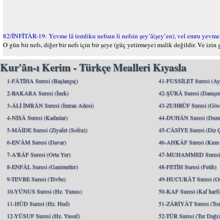
82/İNFİTÂR-19: Yevme lâ temliku nefsun li nefsin şey’â(şey’en), vel emru yevme iz
O gün bir nefs, diğer bir nefs için bir şeye (güç yetirmeye) malik değildir. Ve izin
Kur'ân-ı Kerim - Türkçe Mealleri Kıyasla
1-FÂTİHA Suresi (Başlangıç)
41-FUSSİLET Suresi (Ayrı
2-BAKARA Suresi (İnek)
42-ŞÛRÂ Suresi (Danışm
3-ÂLİ İMRÂN Suresi (İmran Ailesi)
43-ZUHRÛF Suresi (Göste
4-NİSÂ Suresi (Kadınlar)
44-DUHÂN Suresi (Dum
5-MÂİDE Suresi (Ziyafet (Sofra))
45-CÂSİYE Suresi (Diz 
6-EN'ÂM Suresi (Davar)
46-AHKÂF Suresi (Kum T
7-A'RÂF Suresi (Orta Yer)
47-MUHAMMED Suresi (
8-ENFÂL Suresi (Ganimetler)
48-FETİH Suresi (Fetih)
9-TEVBE Suresi (Tövbe)
49-HUCURÂT Suresi (Od
10-YÛNUS Suresi (Hz. Yunus)
50-KAF Suresi (Kaf harfi
11-HÛD Suresi (Hz. Hud)
51-ZÂRİYÂT Suresi (Toz
12-YÛSUF Suresi (Hz. Yusuf)
52-TÛR Suresi (Tur Dağı