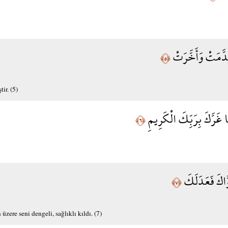
دَّمَتْ وَأَخَّرَتْ
﴿٥﴾
ir. (5)
َا غَرَّكَ بِرَبِّكَ الْكَرِيمِ
﴿٦﴾
َاكَ فَعَدَلَكَ
﴿٧﴾
 üzere seni dengeli, sağlıklı kıldı. (7)