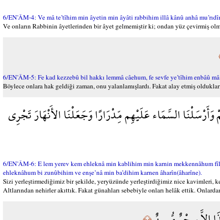
6/EN'ÂM-4: Ve mâ te’tîhim min âyetin min âyâti rabbihim illâ kânû anhâ mu’rıdîn
Ve onların Rabbinin âyetlerinden bir âyet gelmemiştir ki; ondan yüz çevirmiş olma
6/EN'ÂM-5: Fe kad kezzebû bil hakkı lemmâ câehum, fe sevfe ye’tîhim enbâû mâ 
Böylece onlara hak geldiği zaman, onu yalanlamışlardı. Fakat alay etmiş oldukları
مْ وَأَرْسَلْنَا السَّمَاء عَلَيْهِم مِّدْرَارًا وَجَعَلْنَا الأَنْهَارَ تَجْرِي
6/EN'ÂM-6: E lem yerev kem ehleknâ min kablihim min karnin mekkennâhum fîl ar
ehleknâhum bi zunûbihim ve enşe’nâ min ba’dihim karnen âharîn(âharîne).
Sizi yerleştirmediğimiz bir şekilde, yeryüzünde yerleştirdiğimiz nice kavimleri,
Altlarından nehirler akıttık. Fakat günahları sebebiyle onları helâk ettik. Onlardan
ذَا إِلاَّ سِحْرٌ مُّبِينٌ