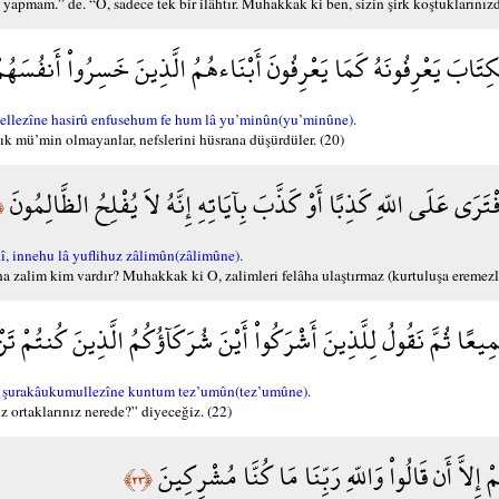
yapmam.” de. “O, sadece tek bir ilâhtır. Muhakkak ki ben, sizin şirk koştuklarınız
ْكِتَابَ يَعْرِفُونَهُ كَمَا يَعْرِفُونَ أَبْنَاءهُمُ الَّذِينَ خَسِرُواْ أَنفُسَهُمْ
ellezîne hasirû enfusehum fe hum lâ yu’minûn(yu’minûne).
rtık mü’min olmayanlar, nefslerini hüsrana düşürdüler. (20)
ْتَرَى عَلَى اللّهِ كَذِبًا أَوْ كَذَّبَ بِآيَاتِهِ إِنَّهُ لاَ يُفْلِحُ الظَّالِمُونَ
٢١﴾
, innehu lâ yuflihuz zâlimûn(zâlimûne).
ha zalim kim vardır? Muhakkak ki O, zalimleri felâha ulaştırmaz (kurtuluşa eremezle
ِيعًا ثُمَّ نَقُولُ لِلَّذِينَ أَشْرَكُواْ أَيْنَ شُرَكَآؤُكُمُ الَّذِينَ كُنتُمْ تَ
 şurakâukumullezîne kuntum tez’umûn(tez’umûne).
 ortaklarınız nerede?” diyeceğiz. (22)
مْ إِلاَّ أَن قَالُواْ وَاللّهِ رَبِّنَا مَا كُنَّا مُشْرِكِينَ
﴿٢٣﴾