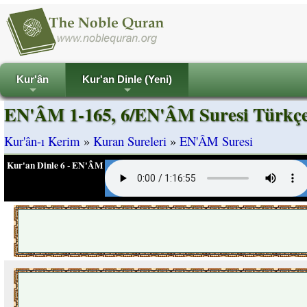
Kur'ân
Kur'an Dinle (Yeni)
+
+
EN'ÂM 1-165, 6/EN'ÂM Suresi Türkçe
Kur'ân-ı Kerim
»
Kuran Sureleri
»
EN'ÂM Suresi
Kur'an Dinle 6 - EN'ÂM