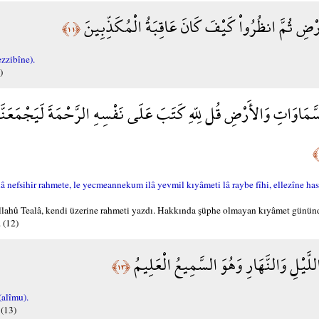
ْضِ ثُمَّ انظُرُواْ كَيْفَ كَانَ عَاقِبَةُ الْمُكَذِّبِينَ
﴿١١﴾
zzibîne).
)
َمَاوَاتِ وَالأَرْضِ قُل لِلّهِ كَتَبَ عَلَى نَفْسِهِ الرَّحْمَةَ لَيَجْمَعَنَّكُم
alâ nefsihir rahmete, le yecmeannekum ilâ yevmil kıyâmeti lâ raybe fîhi, ellezîne h
Allahû Tealâ, kendi üzerine rahmeti yazdı. Hakkında şüphe olmayan kıyâmet gününd
 (12)
َّيْلِ وَالنَّهَارِ وَهُوَ السَّمِيعُ الْعَلِيمُ
﴿١٣﴾
(alîmu).
 (13)