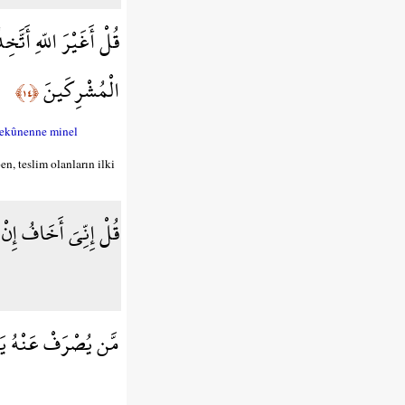
قُلْ أَغَيْرَ اللّهِ أَتَّ
الْمُشْرِكَينَ
﴿١٤﴾
 tekûnenne minel
n, teslim olanların ilki
قُلْ إِنِّيَ أَخَافُ إِ
مَّن يُصْرَفْ عَنْهُ يَوْ