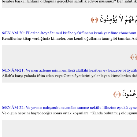
beraber başka ilâhların olduğuna gerçekten şahitlik ediyor musunuz? Ben şahitlik 
 فَهُمْ لاَ يُؤْمِنُونَ
﴿٢٠﴾
6/EN'ÂM-20: Ellezîne âteynâhumul kitâbe ya’rifûnehu kemâ ya’rifûne ebnâehum 
Kendilerine kitap verdiğimiz kimseler, onu kendi oğullarını tanır gibi tanırlar. A
﴿
6/EN'ÂM-21: Ve men azlemu mimmenifterâ alâllâhi keziben ev kezzebe bi âyatihî
Allah’a karşı yalanla iftira eden veya O'nun âyetlerini yalanlayan kimselerden da
زْعُمُونَ
﴿٢٢﴾
6/EN'ÂM-22: Ve yevme nahşuruhum cemîan summe nekûlu lillezîne eşrakû eyne
Ve o gün hepsini haşredeceğiz sonra ortak koşanlara: “Zanda bulunmuş olduğunuz