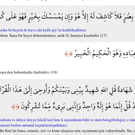
بِضُرٍّ فَلاَ كَاشِفَ لَهُ إِلاَّ هُوَ وَإِن يَمْسَسْكَ بِخَيْرٍ فَهُوَ عَلَى كُ
ske bi hayrın fe huve alâ kulli şey’in kadîr(kadîrun).
tur. Sana bir hayır dokundurursa, artık O, herşeye kaadirdir. (17)
عِبَادِهِ وَهُوَ الْحَكِيمُ الْخَبِيرُ
﴿١٨﴾
rşeyden haberdardır (habîrdir). (18)
 شَهَادةً قُلِ اللّهِ شَهِيدٌ بِيْنِي وَبَيْنَكُمْ وَأُوحِيَ إِلَيَّ هَذَا الْقُرْآنُ 
قُلْ إِنَّمَا هُوَ إِلَهٌ وَاحِدٌ وَإِنَّنِي بَرِيءٌ مِّمَّا تُشْرِكُونَ
﴿١٩﴾
ekum ve ûhiye ileyye hâzâl kur’ânu li unzirakum bihî ve men belag(belaga), e in
 innenî berîun mimmâ tuşrikûn(tuşrikûne).
. Bu Kur’ân bana, onunla, sizi ve kime ulaşırsa onu, uyarmam için vahyolundu. Siz,