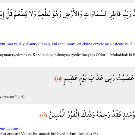
خِذُ وَلِيًّا فَاطِرِ السَّمَاوَاتِ وَالأَرْضِ وَهُوَ يُطْعِمُ وَلاَ يُطْعَمُ قُلْ إِنِّ
e yut’ımu ve lâ yut’am(yut’amu), kul innî umirtu en ekûne evvele men esleme ve lâ
e doyuran (yediren) ve Kendisi doyurulmayan (yedirilmeyen) O’dur.” “Muhakkak ki be
نْ عَصَيْتُ رَبِّي عَذَابَ يَوْمٍ عَظِيمٍ
﴿١٥﴾
orkarım.” (15)
مَئِذٍ فَقَدْ رَحِمَهُ وَذَلِكَ الْفَوْزُ الْمُبِينُ
﴿١٦﴾
bîn(mubînu).
et etmiştir. Ve işte bu, apaçık bir fevzdir (kurtuluştur). (16)