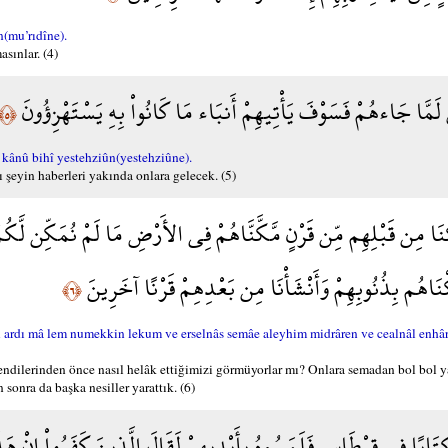
(mu’rıdîne).
sınlar. (4)
ِّ لَمَّا جَاءهُمْ فَسَوْفَ يَأْتِيهِمْ أَنبَاء مَا كَانُواْ بِهِ يَسْتَهْزِؤُونَ
﴿٥﴾
kânû bihî yestehziûn(yestehziûne).
 şeyin haberleri yakında onlara gelecek. (5)
لَكْنَا مِن قَبْلِهِم مِّن قَرْنٍ مَّكَّنَّاهُمْ فِي الأَرْضِ مَا لَمْ نُمَكِّن لَّكُ
نَاهُم بِذُنُوبِهِمْ وَأَنْشَأْنَا مِن بَعْدِهِمْ قَرْنًا آخَرِينَ
﴿٦﴾
dı mâ lem numekkin lekum ve erselnâs semâe aleyhim midrâren ve cealnâl enhâra 
 kendilerinden önce nasıl helâk ettiğimizi görmüyorlar mı? Onlara semadan bol bol
 sonra da başka nesiller yarattık. (6)
 كِتَابًا فِي قِرْطَاسٍ فَلَمَسُوهُ بِأَيْدِيهِمْ لَقَالَ الَّذِينَ كَفَرُواْ إِنْ هَ