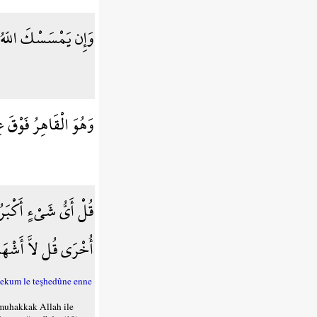
وَإِن يَمْسَسْكَ اللّهُ 
وَهُوَ الْقَاهِرُ فَوْقَ 
قُلْ أَيُّ شَيْءٍ أَكْبَرُ
أُخْرَى قُل لاَّ أَشْهَدُ 
nekum le teşhedûne enne
 muhakkak Allah ile