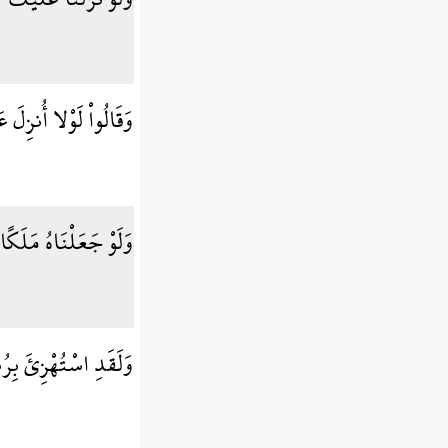
وَقَالُواْ لَوْلا أُنزِلَ 
وَلَوْ جَعَلْنَاهُ مَلَكًا
وَلَقَدِ اسْتُهْزِئَ بِرُ