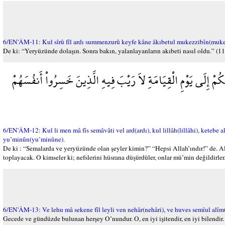
6/EN'ÂM-11: Kul sîrû fîl ardı summenzurû keyfe kâne âkıbetul mukezzibîn(muke
De ki: “Yeryüzünde dolaşın. Sonra bakın, yalanlayanların akıbeti nasıl oldu.” (11
ْ إِلَى يَوْمِ الْقِيَامَةِ لاَ رَيْبَ فِيهِ الَّذِينَ خَسِرُواْ أَنفُسَهُمْ
6/EN'ÂM-12: Kul li men mâ fîs semâvâti vel ard(ardı), kul lillâh(lillâhi), ketebe 
yu’minûn(yu’minûne).
De ki : “Semalarda ve yeryüzünde olan şeyler kimin?” “Hepsi Allah’ındır!” de. 
toplayacak. O kimseler ki; nefslerini hüsrana düşürdüler, onlar mü’min değildirler.
6/EN'ÂM-13: Ve lehu mâ sekene fîl leyli ven nehâr(nehâri), ve huves semîul alîm
Gecede ve gündüzde bulunan herşey O’nundur. O, en iyi işitendir, en iyi bilendir.