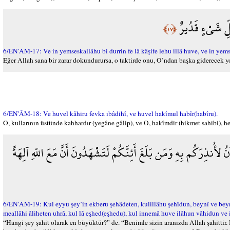
لِّ شَيْءٍ قَدُيرٌ
﴿١٧﴾
6/EN'ÂM-17: Ve in yemseskallâhu bi durrin fe lâ kâşife lehu illâ huve, ve in yemse
Eğer Allah sana bir zarar dokundurursa, o taktirde onu, O’ndan başka giderecek yok
6/EN'ÂM-18: Ve huvel kâhiru fevka ıbâdihî, ve huvel hakîmul habîr(habîru).
O, kullarının üstünde kahhardır (yegâne gâlip), ve O, hakîmdir (hikmet sahibi), he
لأُنذِرَكُم بِهِ وَمَن بَلَغَ أَئِنَّكُمْ لَتَشْهَدُونَ أَنَّ مَعَ اللّهِ آلِهَةً
6/EN'ÂM-19: Kul eyyu şey’in ekberu şehâdeten, kulillâhu şehîdun, beynî ve beyn
meallâhi âliheten uhrâ, kul lâ eşhed(eşhedu), kul innemâ huve ilâhun vâhidun ve
“Hangi şey şahit olarak en büyüktür?” de. “Benimle sizin aranızda Allah şahittir