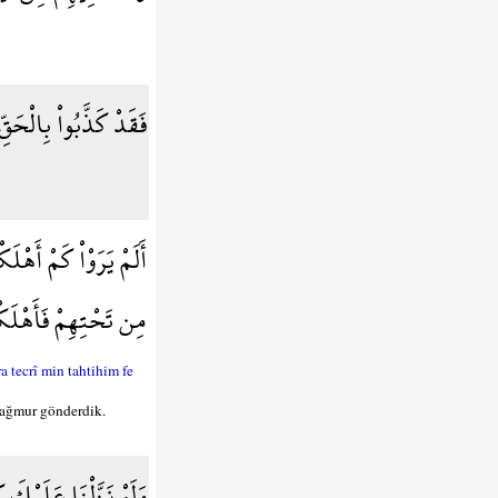
فَقَدْ كَذَّبُواْ بِالْحَق
أَلَمْ يَرَوْاْ كَمْ أَهْ
مِن تَحْتِهِمْ فَأَهْلَكْ
tecrî min tahtihim fe
 yağmur gönderdik.
وَلَوْ نَزَّلْنَا عَلَيْكَ