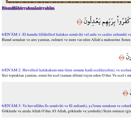
Bismillâhirrahmânirrahîm
فَرُواْ بِرَبِّهِم يَعْدِلُونَ
﴿١﴾
6/EN'ÂM-1: El hamdu lillâhillezî halakas semâvâti vel arda ve cealez zulumâti ve
Hamd semaları ve arzı yaratan, zulmeti ve nuru var eden Allah’a mahsustur. Sonra da 
ونَ
﴿٢﴾
6/EN'ÂM-2: Huvellezî halakakum min tînin summe kadâ ecelâ(ecelen), ve ecel
Sizi topraktan yaratan, sonra bir ecel (zaman dilimi) tayin eden O’dur. Ve ecel-i 
َ
﴿٣﴾
6/EN'ÂM-3: Ve huvallâhu fîs semâvâti ve fîl ard(ardı), ya’lemu sırrakum ve cehr
Göklerde ve arzda Allah O’dur. (O Allah, göklerde ve yerdedir.) Sizin sırrınızı (giz