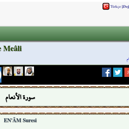
[
Türkçe
Değ
 Meâli
م
سورة الأنعام
EN'ÂM Suresi