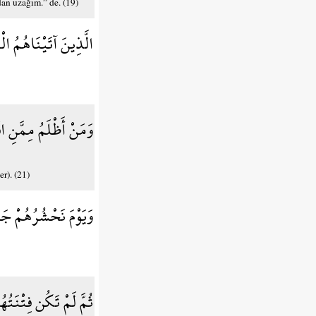
dan uzağım.” de. (19)
الَّذِينَ آتَيْنَاهُمُ ال
وَمَنْ أَظْلَمُ مِمَّنِ اف
r). (21)
وَيَوْمَ نَحْشُرُهُمْ جَم
ثُمَّ لَمْ تَكُن فِتْنَتُهُ