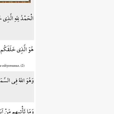
الْحَمْدُ لِلّهِ الَّذِي 
هُوَ الَّذِي خَلَقَكُم م
e ediyorsunuz. (2)
وَهُوَ اللّهُ فِي السَّم
وَمَا تَأْتِيهِم مِّنْ آيَ