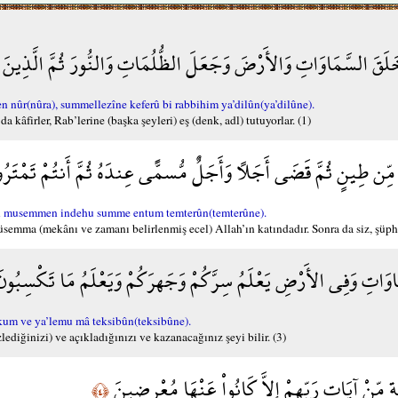
خَلَقَ السَّمَاوَاتِ وَالأَرْضَ وَجَعَلَ الظُّلُمَاتِ وَالنُّورَ ثُمَّ الَّذِينَ كَ
n nûr(nûra), summellezîne keferû bi rabbihim ya’dilûn(ya’dilûne).
kâfirler, Rab’lerine (başka şeyleri) eş (denk, adl) tutuyorlar. (1)
ِّن طِينٍ ثُمَّ قَضَى أَجَلاً وَأَجَلٌ مُّسمًّى عِندَهُ ثُمَّ أَنتُمْ تَمْتَرُ
un musemmen indehu summe entum temterûn(temterûne).
müsemma (mekânı ve zamanı belirlenmiş ecel) Allah’ın katındadır. Sonra da siz, şüph
َاوَاتِ وَفِي الأَرْضِ يَعْلَمُ سِرَّكُمْ وَجَهرَكُمْ وَيَعْلَمُ مَا تَكْسِبُون
ekum ve ya’lemu mâ teksibûn(teksibûne).
lediğinizi) ve açıkladığınızı ve kazanacağınız şeyi bilir. (3)
ةٍ مِّنْ آيَاتِ رَبِّهِمْ إِلاَّ كَانُواْ عَنْهَا مُعْرِضِينَ
﴿٤﴾