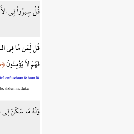
قُلْ سِيرُواْ فِي الأَر
قُل لِّمَن مَّا فِي السّ
فَهُمْ لاَ يُؤْمِنُونَ
﴿١٢﴾
asirû enfusehum fe hum lâ
e, sizleri mutlaka
وَلَهُ مَا سَكَنَ فِي الل