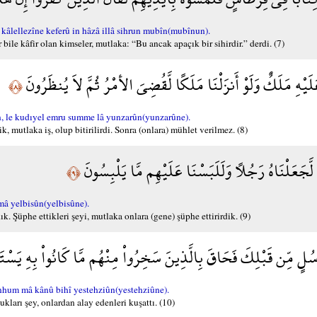
 kâlellezîne keferû in hâzâ illâ sihrun mubîn(mubînun).
 bile kâfir olan kimseler, mutlaka: “Bu ancak apaçık bir sihirdir.” derdi. (7)
عَلَيْهِ مَلَكٌ وَلَوْ أَنزَلْنَا مَلَكًا لَّقُضِيَ الأمْرُ ثُمَّ لاَ يُنظَرُونَ
﴿٨﴾
n, le kudıyel emru summe lâ yunzarûn(yunzarûne).
, mutlaka iş, olup bitirilirdi. Sonra (onlara) mühlet verilmez. (8)
 لَّجَعَلْنَاهُ رَجُلاً وَلَلَبَسْنَا عَلَيْهِم مَّا يَلْبِسُونَ
﴿٩﴾
mâ yelbisûn(yelbisûne).
 Şüphe ettikleri şeyi, mutlaka onlara (gene) şüphe ettirirdik. (9)
سُلٍ مِّن قَبْلِكَ فَحَاقَ بِالَّذِينَ سَخِرُواْ مِنْهُم مَّا كَانُواْ بِهِ يَسْت
inhum mâ kânû bihî yestehziûn(yestehziûne).
kları şey, onlardan alay edenleri kuşattı. (10)