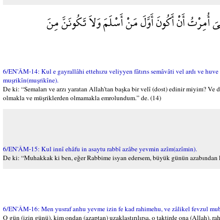
يَ أُمِرْتُ أَنْ أَكُونَ أَوَّلَ مَنْ أَسْلَمَ وَلاَ تَكُونَنَّ مِنَ
6/EN'ÂM-14: Kul e gayrallâhi ettehızu veliyyen fâtırıs semâvâti vel ardı ve huv
muşrikîn(muşrikîne).
De ki: “Semaları ve arzı yaratan Allah’tan başka bir velî (dost) edinir miyim? V
olmakla ve müşriklerden olmamakla emrolundum.” de. (14)
6/EN'ÂM-15: Kul innî ehâfu in asaytu rabbî azâbe yevmin azîm(azîmin).
De ki: “Muhakkak ki ben, eğer Rabbime isyan edersem, büyük günün azabından k
6/EN'ÂM-16: Men yusraf anhu yevme izin fe kad rahimehu, ve zâlikel fevzul mu
O gün (izin günü), kim ondan (azaptan) uzaklaştırılırsa, o taktirde ona (Allah), rahm