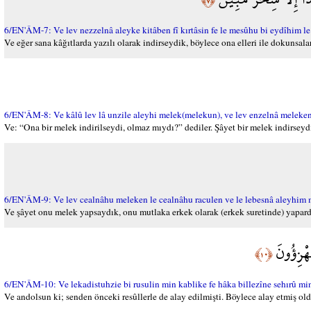
﴿٧﴾
6/EN'ÂM-7: Ve lev nezzelnâ aleyke kitâben fî kırtâsin fe le mesûhu bi eydîhim le
Ve eğer sana kâğıtlarda yazılı olarak indirseydik, böylece ona elleri ile dokunsalar
6/EN'ÂM-8: Ve kâlû lev lâ unzile aleyhi melek(melekun), ve lev enzelnâ meleke
Ve: “Ona bir melek indirilseydi, olmaz mıydı?” dediler. Şâyet bir melek indirseydik
6/EN'ÂM-9: Ve lev cealnâhu meleken le cealnâhu raculen ve le lebesnâ aleyhim 
Ve şâyet onu melek yapsaydık, onu mutlaka erkek olarak (erkek suretinde) yapardık.
َهْزِؤُونَ
﴿١٠﴾
6/EN'ÂM-10: Ve lekadistuhzie bi rusulin min kablike fe hâka billezîne sehırû m
Ve andolsun ki; senden önceki resûllerle de alay edilmişti. Böylece alay etmiş oldu