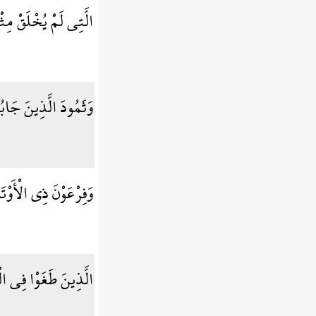
الَّتِي لَمْ يُخْلَقْ مِث
وَثَمُودَ الَّذِينَ جَابُ
وَفِرْعَوْنَ ذِي الْأَوْتَ
الَّذِينَ طَغَوْا فِي ال