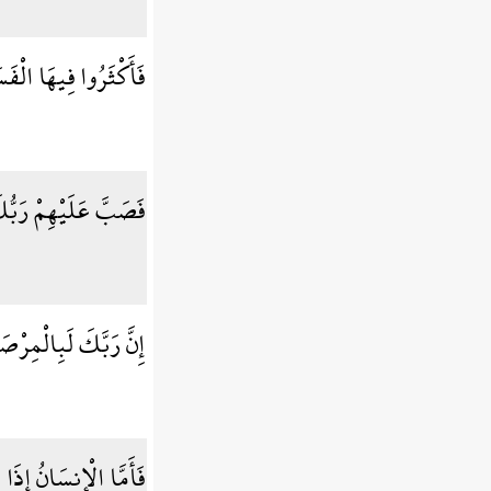
فَأَكْثَرُوا فِيهَا الْفَ
فَصَبَّ عَلَيْهِمْ رَب
إِنَّ رَبَّكَ لَبِالْمِرْص
فَأَمَّا الْإِنسَانُ إِذَا 