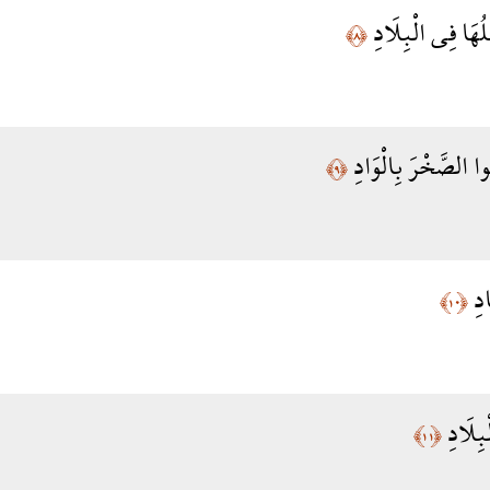
ْلُهَا فِي الْبِلَادِ
﴿٨﴾
وا الصَّخْرَ بِالْوَادِ
﴿٩﴾
ادِ
﴿١٠﴾
ْبِلَادِ
﴿١١﴾