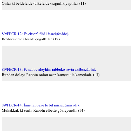
Onlar ki beldelerde (ülkelerde) azgınlık yaptılar. (11)
89/FECR-12: Fe ekserû fîhâl fesâd(fesâde).
Böylece orada fesadı çoğalttılar. (12)
89/FECR-13: Fe sabbe aleyhim rabbuke sevta azâb(azâbin).
Bundan dolayı Rabbin onları azap kamçısı ile kamçıladı. (13)
89/FECR-14: İnne rabbeke le bil mirsâd(mirsâdi).
Muhakkak ki senin Rabbin elbette gözleyendir. (14)