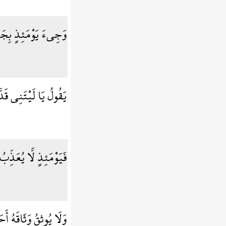
وَجِيءَ يَوْمَئِذٍ بِجَهَن
يَقُولُ يَا لَيْتَنِي قَ
فَيَوْمَئِذٍ لَّا يُعَذِّب
وَلَا يُوثِقُ وَثَاقَهُ أَ