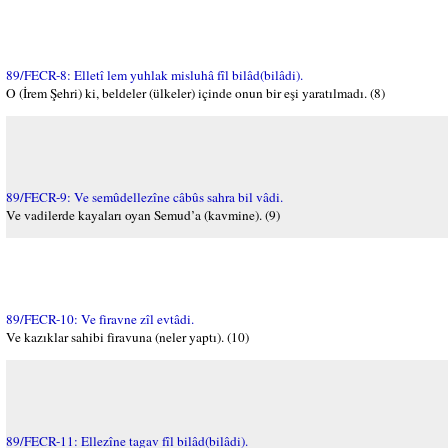
89/FECR-8: Elletî lem yuhlak misluhâ fîl bilâd(bilâdi).
O (İrem Şehri) ki, beldeler (ülkeler) içinde onun bir eşi yaratılmadı. (8)
89/FECR-9: Ve semûdellezîne câbûs sahra bil vâdi.
Ve vadilerde kayaları oyan Semud’a (kavmine). (9)
89/FECR-10: Ve firavne zîl evtâdi.
Ve kazıklar sahibi firavuna (neler yaptı). (10)
89/FECR-11: Ellezîne tagav fîl bilâd(bilâdi).