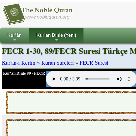
Kur'ân
Kur'an Dinle (Yeni)
+
+
FECR 1-30, 89/FECR Suresi Türkçe M
Kur'ân-ı Kerim
»
Kuran Sureleri
»
FECR Suresi
Kur'an Dinle 89 - FECR