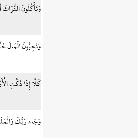
وَتَأْكُلُونَ التُّرَاثَ أَ
وَتُحِبُّونَ الْمَالَ حُب
كَلَّا إِذَا دُكَّتِ الْأَ
وَجَاء رَبُّكَ وَالْمَل