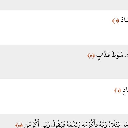
سَادَ
﴿١٢﴾
ُّكَ سَوْطَ عَذَابٍ
﴿١٣﴾
َادِ
﴿١٤﴾
مَا ابْتَلَاهُ رَبُّهُ فَأَكْرَمَهُ وَنَعَّمَهُ فَيَقُولُ رَبِّي أَكْرَمَنِ
﴿١٥﴾