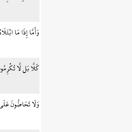
وَأَمَّا إِذَا مَا ابْتَلَا
كَلَّا بَل لَّا تُكْرِمُو
وَلَا تَحَاضُّونَ عَلَ