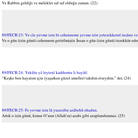
Ve Rabbin geldiği ve melekler saf saf olduğu zaman. (22)
89/FECR-23: Ve cîe yevme izin bi cehenneme yevme izin yetezekkerul insânu ve 
Ve o gün (izin günü) cehennem getirilmiştir. İnsan o gün (izin günü) tezekkür eder 
89/FECR-24: Yekûlu yâ leytenî kaddemtu li hayâtî.
“Keşke ben hayatım için (yaşarken güzel ameller) takdim etseydim.” der. (24)
89/FECR-25: Fe yevme izin lâ yuazzibu azâbehû ehadun.
Artık o izin günü, kimse O’nun (Allah’ın) azabı gibi azaplandıramaz. (25)