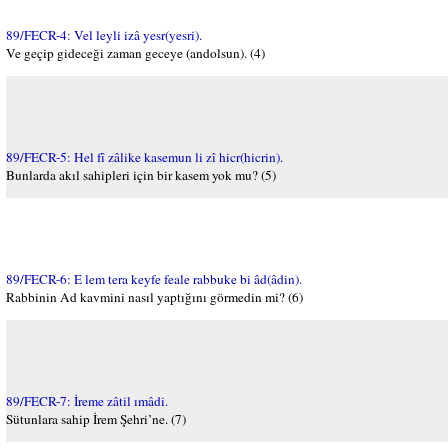
89/FECR-4: Vel leyli izâ yesr(yesri).
Ve geçip gideceği zaman geceye (andolsun). (4)
89/FECR-5: Hel fî zâlike kasemun li zî hicr(hicrin).
Bunlarda akıl sahipleri için bir kasem yok mu? (5)
89/FECR-6: E lem tera keyfe feale rabbuke bi âd(âdin).
Rabbinin Ad kavmini nasıl yaptığını görmedin mi? (6)
89/FECR-7: İreme zâtil ımâdi.
Sütunlara sahip İrem Şehri’ne. (7)