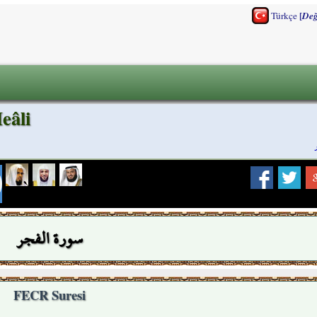
[
Türkçe
Değ
eâli
سورة الفجر
FECR Suresi