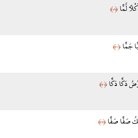
كْلًا لَّمًّا
﴿١٩﴾
ًّا جَمًّا
﴿٢٠﴾
رْضُ دَكًّا دَكًّا
﴿٢١﴾
َكُ صَفًّا صَفًّا
﴿٢٢﴾