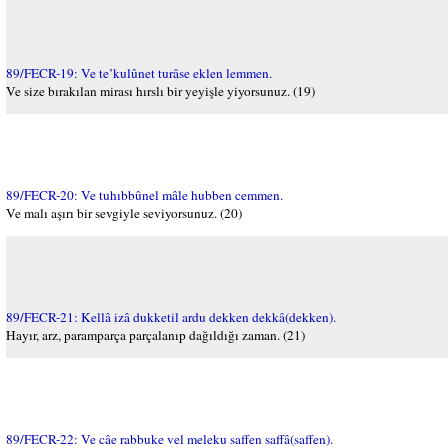
89/FECR-19: Ve te’kulûnet turâse eklen lemmen.
Ve size bırakılan mirası hırslı bir yeyişle yiyorsunuz. (19)
89/FECR-20: Ve tuhıbbûnel mâle hubben cemmen.
Ve malı aşırı bir sevgiyle seviyorsunuz. (20)
89/FECR-21: Kellâ izâ dukketil ardu dekken dekkâ(dekken).
Hayır, arz, paramparça parçalanıp dağıldığı zaman. (21)
89/FECR-22: Ve câe rabbuke vel meleku saffen saffâ(saffen).