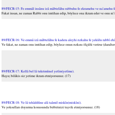
89/FECR-15: Fe emmâl insânu izâ mâbtelâhu rabbuhu fe ekramehu ve na’amehu fe
Fakat insan, ne zaman Rabbi onu imtihan edip, böylece ona ikram eder ve onu ni’m
89/FECR-16: Ve emmâ izâ mâbtelâhu fe kadera aleyhi rızkahu fe yekûlu rabbî eh
Ve fakat, ne zaman onu imtihan edip, böylece onun rızkını ölçülü verirse (daraltır
89/FECR-17: Kellâ bel lâ tukrimûnel yetîm(yetîme).
Hayır, bilâkis siz yetime ikram etmiyorsunuz. (17)
89/FECR-18: Ve lâ tehâddûne alâ taâmil miskîn(miskîni).
Ve yoksulları doyurma konusunda birbirinizi teşvik etmiyorsunuz. (18)