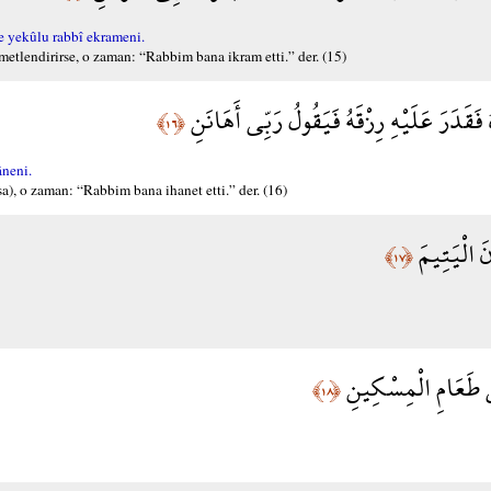
 yekûlu rabbî ekrameni.
etlendirirse, o zaman: “Rabbim bana ikram etti.” der. (15)
هُ فَقَدَرَ عَلَيْهِ رِزْقَهُ فَيَقُولُ رَبِّي أَهَانَنِ
﴿١٦﴾
âneni.
sa), o zaman: “Rabbim bana ihanet etti.” der. (16)
نَ الْيَتِيمَ
﴿١٧﴾
ى طَعَامِ الْمِسْكِينِ
﴿١٨﴾