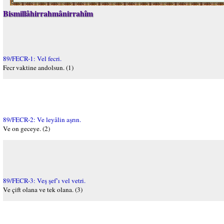
Bismillâhirrahmânirrahîm
89/FECR-1: Vel fecri.
Fecr vaktine andolsun. (1)
89/FECR-2: Ve leyâlin aşrın.
Ve on geceye. (2)
89/FECR-3: Veş şef’ı vel vetri.
Ve çift olana ve tek olana. (3)