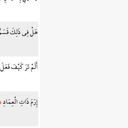
هَلْ فِي ذَلِكَ قَسَمٌ
أَلَمْ تَرَ كَيْفَ فَعَلَ
إِرَمَ ذَاتِ الْعِمَادِ
﴿٧﴾