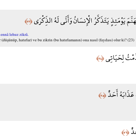
َّمَ يَوْمَئِذٍ يَتَذَكَّرُ الْإِنسَانُ وَأَنَّى لَهُ الذِّكْرَى
﴿٢٣﴾
ennâ lehuz zikrâ.
(düşünüp, hatırlar) ve bu zikrin (bu hatırlamanın) ona nasıl (faydası) olur ki? (23)
دَّمْتُ لِحَيَاتِي
﴿٢٤﴾
ُ عَذَابَهُ أَحَدٌ
﴿٢٥﴾
حَدٌ
﴿٢٦﴾