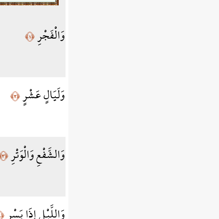
وَالْفَجْرِ
﴿١﴾
وَلَيَالٍ عَشْرٍ
﴿٢﴾
وَالشَّفْعِ وَالْوَتْرِ
﴿٣﴾
وَاللَّيْلِ إِذَا يَسْرِ
﴿٤﴾