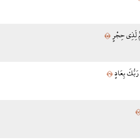
 لِّذِي حِجْرٍ
﴿٥﴾
 رَبُّكَ بِعَادٍ
﴿٦﴾