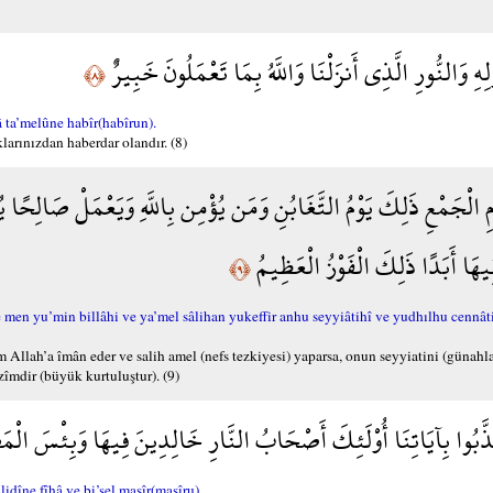
لِهِ وَالنُّورِ الَّذِي أَنزَلْنَا وَاللَّهُ بِمَا تَعْمَلُونَ خَبِيرٌ
﴿٨﴾
 ta’melûne habîr(habîrun).
larınızdan haberdar olandır. (8)
ْمِ الْجَمْعِ ذَلِكَ يَوْمُ التَّغَابُنِ وَمَن يُؤْمِن بِاللَّهِ وَيَعْمَلْ صَالِحًا 
ِيهَا أَبَدًا ذَلِكَ الْفَوْزُ الْعَظِيمُ
﴿٩﴾
yu’min billâhi ve ya’mel sâlihan yukeffir anhu seyyiâtihî ve yudhılhu cennâtin
Allah’a îmân eder ve salih amel (nefs tezkiyesi) yaparsa, onun seyyiatini (günahlar
zîmdir (büyük kurtuluştur). (9)
َذَّبُوا بِآيَاتِنَا أُوْلَئِكَ أَصْحَابُ النَّارِ خَالِدِينَ فِيهَا وَبِئْسَ الْ
îne fîhâ ve bi’sel masîr(masîru).