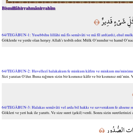
Bismillâhirrahmânirrahîm
كُلِّ شَيْءٍ قَدِيرٌ
﴿١﴾
64/TEGÂBUN-1: Yusebbihu lillâhi mâ fîs semâvâti ve mâ fîl ard(ardı), ehul mulku
Göklerde ve yerde olan herşey Allah’ı tesbih eder. Mülk O’nundur ve hamd O’nadır
64/TEGÂBUN-2: Huvellezî halakakum fe minkum kâfiru ve minkum mu'min(mu'min
Sizi yaratan O’dur. Buna rağmen sizin bir kısmınız kâfir ve bir kısmınız mü’min. Ve
64/TEGÂBUN-3: Halakas semâvâti vel arda bil hakkı ve savverakum fe ahsene su
Gökleri ve yeri hak ile yarattı. Ve size suret (şekil) verdi. Sonra sizin suretlerini
ِذَاتِ الصُّدُورِ
﴿٤﴾