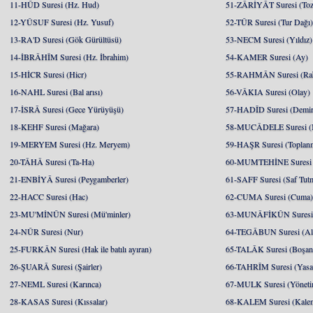
11-HÛD Suresi (Hz. Hud)
51-ZÂRİYÂT Suresi (Toz
12-YÛSUF Suresi (Hz. Yusuf)
52-TÛR Suresi (Tur Dağı
13-RA'D Suresi (Gök Gürültüsü)
53-NECM Suresi (Yıldız)
14-İBRÂHÎM Suresi (Hz. İbrahim)
54-KAMER Suresi (Ay)
15-HİCR Suresi (Hicr)
55-RAHMÂN Suresi (Ra
16-NAHL Suresi (Bal arısı)
56-VÂKIA Suresi (Olay)
17-İSRÂ Suresi (Gece Yürüyüşü)
57-HADÎD Suresi (Demir
18-KEHF Suresi (Mağara)
58-MUCÂDELE Suresi (
19-MERYEM Suresi (Hz. Meryem)
59-HAŞR Suresi (Toplan
20-TÂHÂ Suresi (Ta-Ha)
60-MUMTEHİNE Suresi (
21-ENBİYÂ Suresi (Peygamberler)
61-SAFF Suresi (Saf Tut
22-HACC Suresi (Hac)
62-CUMA Suresi (Cuma
23-MU'MİNÛN Suresi (Mü'minler)
63-MUNÂFİKÛN Suresi 
24-NÛR Suresi (Nur)
64-TEGÂBUN Suresi (Al
25-FURKÂN Suresi (Hak ile batılı ayıran)
65-TALÂK Suresi (Boşa
26-ŞUARÂ Suresi (Şairler)
66-TAHRÎM Suresi (Yasa
27-NEML Suresi (Karınca)
67-MULK Suresi (Yöneti
28-KASAS Suresi (Kıssalar)
68-KALEM Suresi (Kale