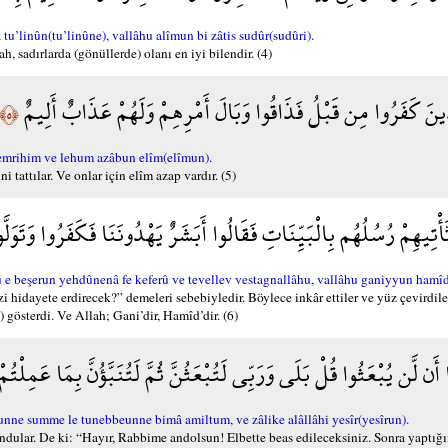
’linûn(tu’linûne), vallâhu alîmun bi zâtis sudûr(sudûri).
ah, sadırlarda (gönüllerde) olanı en iyi bilendir. (4)
لَّذِينَ كَفَرُوا مِن قَبْلُ فَذَاقُوا وَبَالَ أَمْرِهِمْ وَلَهُمْ عَذَابٌ أَلِيمٌ
﴿٥﴾
emrihim ve lehum azâbun elîm(elîmun).
tattılar. Ve onlar için elîm azap vardır. (5)
َأْتِيهِمْ رُسُلُهُم بِالْبَيِّنَاتِ فَقَالُوا أَبَشَرٌ يَهْدُونَنَا فَكَفَرُوا وَتَوَلَّ
 e beşerun yehdûnenâ fe keferû ve tevellev vestagnallâhu, vallâhu ganiyyun hamî
bizi hidayete erdirecek?” demeleri sebebiyledir. Böylece inkâr ettiler ve yüz çevirdil
 gösterdi. Ve Allah; Gani’dir, Hamîd’dir. (6)
أَن لَّن يُبْعَثُوا قُلْ بَلَى وَرَبِّي لَتُبْعَثُنَّ ثُمَّ لَتُنَبَّؤُنَّ بِمَا عَمِلْت
nne summe le tunebbeunne bimâ amiltum, ve zâlike alâllâhi yesîr(yesîrun).
lundular. De ki: “Hayır, Rabbime andolsun! Elbette beas edileceksiniz. Sonra yaptığ