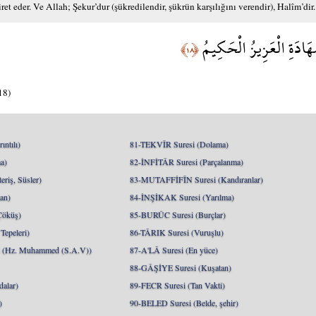
iret eder. Ve Allah; Şekur’dur (şükredilendir, şükrün karşılığını verendir), Halîm’dir.
َهَادَةِ الْعَزِيزُ الْحَكِيمُ
﴿١٨﴾
18)
ntılı)
81-TEKVÎR Suresi (Dolama)
a)
82-İNFİTÂR Suresi (Parçalanma)
riş, Süsler)
83-MUTAFFİFÎN Suresi (Kandıranlar)
an)
84-İNŞİKAK Suresi (Yarılma)
Çöküş)
85-BURÛC Suresi (Burçlar)
epeleri)
86-TÂRIK Suresi (Vuruşlu)
Hz. Muhammed (S.A.V))
87-A'LÂ Suresi (En yüce)
88-GÂŞİYE Suresi (Kuşatan)
alar)
89-FECR Suresi (Tan Vakti)
)
90-BELED Suresi (Belde, şehir)