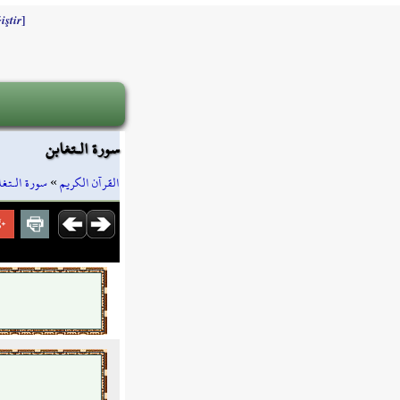
]
iştir
سورة الـتغابن
سورة الـتغا
»
القرآن الكريم