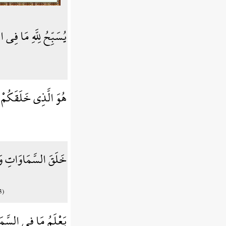
يُسَبِّحُ لِلَّهِ مَا فِ
هُوَ الَّذِي خَلَقَكُمْ ف
خَلَقَ السَّمَاوَاتِ وَا
3)
يَعْلَمُ مَا فِي السَّمَا