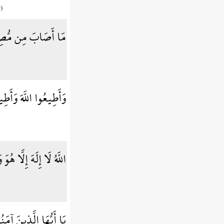
)
مَا أَصَابَ مِن مُّصِيبَةٍ
وَأَطِيعُوا اللَّهَ وَأَطِ
اللَّهُ لَا إِلَهَ إِلَّا هُو
يَا أَيُّهَا الَّذِينَ آمَ