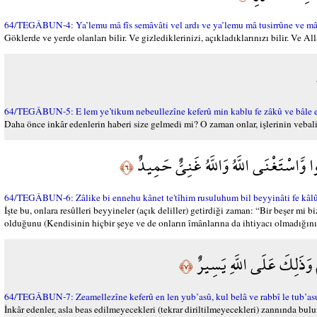
64/TEGÂBUN-4: Ya’lemu mâ fîs semâvâti vel ardı ve ya’lemu mâ tusirrûne ve mâ tu
Göklerde ve yerde olanları bilir. Ve gizlediklerinizi, açıkladıklarınızı bilir. Ve All
64/TEGÂBUN-5: E lem ye’tikum nebeullezîne keferû min kablu fe zâkû ve bâle 
Daha önce inkâr edenlerin haberi size gelmedi mi? O zaman onlar, işlerinin vebalini 
وا وَّاسْتَغْنَى اللَّهُ وَاللَّهُ غَنِيٌّ حَمِيدٌ
﴿٦﴾
64/TEGÂBUN-6: Zâlike bi ennehu kânet te'tîhim rusuluhum bil beyyinâti fe kâlû
İşte bu, onlara resûlleri beyyineler (açık deliller) getirdiği zaman: “Bir beşer mi 
olduğunu (Kendisinin hiçbir şeye ve de onların îmânlarına da ihtiyacı olmadığını)
ُمْ وَذَلِكَ عَلَى اللَّهِ يَسِيرٌ
﴿٧﴾
64/TEGÂBUN-7: Zeamellezîne keferû en len yub’asû, kul belâ ve rabbî le tub’asu
İnkâr edenler, asla beas edilmeyecekleri (tekrar diriltilmeyecekleri) zannında bu