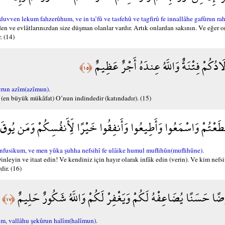
n lekum fahzerûhum, ve in ta’fû ve tasfehû ve tagfirû fe innallâhe gafûrun ra
n ve evlâtlarınızdan size düşman olanlar vardır. Artık onlardan sakının. Ve eğer onl
. (14)
وْلَادُكُمْ فِتْنَةٌ وَاللَّهُ عِندَهُ أَجْرٌ عَظِيمٌ
﴿١٥﴾
run azîm(azîmun).
îm (en büyük mükâfat) O’nun indindedir (katındadır). (15)
ْتَطَعْتُمْ وَاسْمَعُوا وَأَطِيعُوا وَأَنفِقُوا خَيْرًا لِّأَنفُسِكُمْ وَمَن يُوقَ
fusikum, ve men yûka şuhha nefsihî fe ulâike humul muflihûn(muflihûne).
inleyin ve itaat edin! Ve kendiniz için hayır olarak infâk edin (verin). Ve kim nefs
dir. (16)
رْضًا حَسَنًا يُضَاعِفْهُ لَكُمْ وَيَغْفِرْ لَكُمْ وَاللَّهُ شَكُورٌ حَلِيمٌ
﴿١٧﴾
m, vallâhu şekûrun halîm(halîmun).