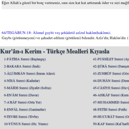
Eğer Allah’a güzel bir borç verirseniz, onu size kat kat arttırarak öder ve sizi mağf
64/TEGÂBUN-18: Âlimul gaybi veş şehâdetil azîzul hakîm(hakîmu).
Gaybı (görünmeyeni) ve şahadet edileni (görüleni) bilendir. Azîz’dir, Hakîm’dir. (
Kur'ân-ı Kerim - Türkçe Mealleri Kıyasla
1-FÂTİHA Suresi (Başlangıç)
41-FUSSİLET Suresi (Ayrı
2-BAKARA Suresi (İnek)
42-ŞÛRÂ Suresi (Danışm
3-ÂLİ İMRÂN Suresi (İmran Ailesi)
43-ZUHRÛF Suresi (Göste
4-NİSÂ Suresi (Kadınlar)
44-DUHÂN Suresi (Dum
5-MÂİDE Suresi (Ziyafet (Sofra))
45-CÂSİYE Suresi (Diz 
6-EN'ÂM Suresi (Davar)
46-AHKÂF Suresi (Kum T
7-A'RÂF Suresi (Orta Yer)
47-MUHAMMED Suresi (
8-ENFÂL Suresi (Ganimetler)
48-FETİH Suresi (Fetih)
9-TEVBE Suresi (Tövbe)
49-HUCURÂT Suresi (Od
10-YÛNUS Suresi (Hz. Yunus)
50-KAF Suresi (Kaf harfi