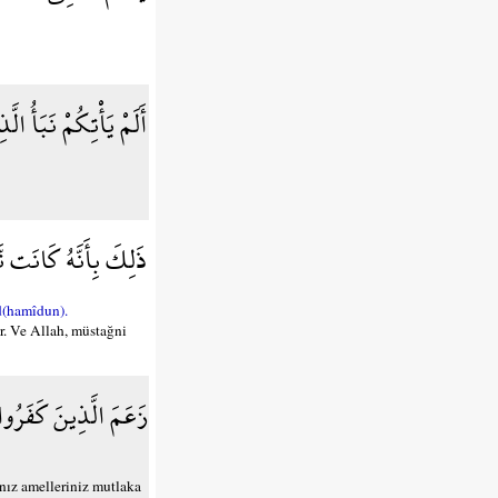
أَلَمْ يَأْتِكُمْ نَبَأُ ا
ذَلِكَ بِأَنَّهُ كَانَت تّ
d(hamîdun).
er. Ve Allah, müstağni
زَعَمَ الَّذِينَ كَفَرُوا 
ınız amelleriniz mutlaka