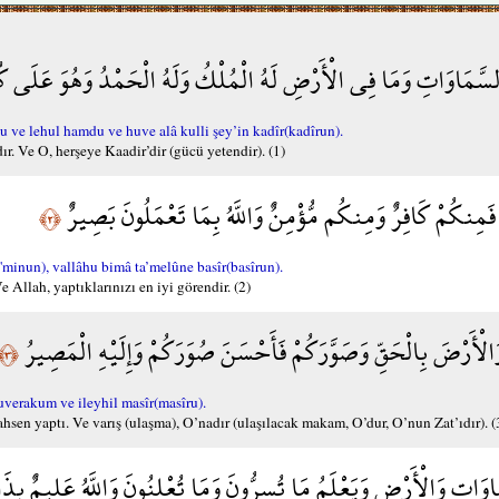
ي السَّمَاوَاتِ وَمَا فِي الْأَرْضِ لَهُ الْمُلْكُ وَلَهُ الْحَمْدُ وَهُوَ عَلَى 
 ve lehul hamdu ve huve alâ kulli şey’in kadîr(kadîrun).
. Ve O, herşeye Kaadir’dir (gücü yetendir). (1)
َمِنكُمْ كَافِرٌ وَمِنكُم مُّؤْمِنٌ وَاللَّهُ بِمَا تَعْمَلُونَ بَصِيرٌ
﴿٢﴾
un), vallâhu bimâ ta’melûne basîr(basîrun).
 Allah, yaptıklarınızı en iyi görendir. (2)
لْأَرْضَ بِالْحَقِّ وَصَوَّرَكُمْ فَأَحْسَنَ صُوَرَكُمْ وَإِلَيْهِ الْمَصِيرُ
﴿٣﴾
verakum ve ileyhil masîr(masîru).
zi ahsen yaptı. Ve varış (ulaşma), O’nadır (ulaşılacak makam, O’dur, O’nun Zat’ıdır). (
وَاتِ وَالْأَرْضِ وَيَعْلَمُ مَا تُسِرُّونَ وَمَا تُعْلِنُونَ وَاللَّهُ عَلِيمٌ ب