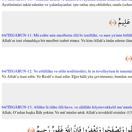
Âyetlerimizi inkâr edenler ve yalanlayanlar; işte onlar, ateş ehlidirler, orada (ceh
ءٍ عَلِيمٌ
﴿١١﴾
64/TEGÂBUN-11: Mâ esâbe min musîbetin illâ bi iznillâhi, ve men yu'min billâhi 
Allah’ın izni olmadıkça bir musîbet isabet etmez. Ve kim Allah’a îmân ederse (âmen
﴿١
64/TEGÂBUN-12: Ve etîûllâhe ve etîûr resûl(resûle), fe in tevelleytum fe innemâ
Ve Allah’a itaat edin. Ve Resûl’e itaat edin. Eğer hâlâ yüz çevirirseniz, bundan s
64/TEGÂBUN-13: Allâhu lâ ilâhe illâ huve, ve alâllâhi felyetevekkelil mu’min
Allah; O’ndan başka İlâh yoktur. Ve mü’minler artık Allah’a tevekkül etsinler. (13
ْفُوا وَتَصْفَحُوا وَتَغْفِرُوا فَإِنَّ اللَّهَ غَفُورٌ رَّحِيمٌ
﴿١٤﴾