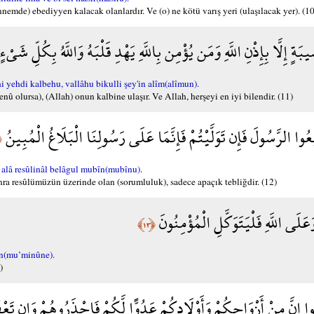
ennemde) ebediyyen kalacak olanlardır. Ve (o) ne kötü varış yeri (ulaşılacak yer). (10
 إِلَّا بِإِذْنِ اللَّهِ وَمَن يُؤْمِن بِاللَّهِ يَهْدِ قَلْبَهُ وَاللَّهُ بِكُلِّ شَيْ
yehdi kalbehu, vallâhu bikulli şey'in alîm(alîmun).
û olursa), (Allah) onun kalbine ulaşır. Ve Allah, herşeyi en iyi bilendir. (11)
يعُوا الرَّسُولَ فَإِن تَوَلَّيْتُمْ فَإِنَّمَا عَلَى رَسُولِنَا الْبَلَاغُ الْمُبِينُ
٢﴾
 alâ resûlinâl belâgul mubîn(mubînu).
onra resûlümüzün üzerinde olan (sorumluluk), sadece apaçık tebliğdir. (12)
َ وَعَلَى اللَّهِ فَلْيَتَوَكَّلِ الْمُؤْمِنُونَ
﴿١٣﴾
ûn(mu’minûne).
)
نُوا إِنَّ مِنْ أَزْوَاجِكُمْ وَأَوْلَادِكُمْ عَدُوًّا لَّكُمْ فَاحْذَرُوهُمْ وَإِن تَع