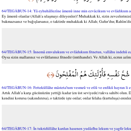
64/TEGÂBUN-14: Yâ eyhuhâllezîne âmenû inne min ezvâcikum ve evlâdikum aduvve
Ey âmenû olanlar (Allah’a ulaşmayı dileyenler)! Muhakkak ki, sizin zevcelerinizde
bakmazsanız ve bağışlarsanız, o taktirde muhakkak ki Allah; Gafur’dur, Rahîm’dir
64/TEGÂBUN-15: İnnemâ emvalukum ve evlâdukum fitnetun, vallâhu indehû ec
Oysa sizin mallarınız ve evlâtlarınız fitnedir (imtihandır). Ve Allah ki, ecrun az
 شُحَّ نَفْسِهِ فَأُوْلَئِكَ هُمُ الْمُفْلِحُونَ
﴿١٦﴾
64/TEGÂBUN-16: Fettekûllâhe mâsteta’tum vesmeû ve etîû ve enfikû hayran li en
Artık Allah’a karşı gücünüzün yettiği kadar (en üst seviyede) takva sahibi olun. D
kendini korursa (sakındırırsa), o taktirde işte onlar; onlar felaha (kurtuluşa) erenler
64/TEGÂBUN-17: İn tukridûllâhe kardan hasenen yudâıfhu lekum ve yagfir leku