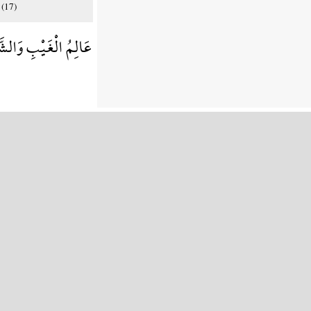
 (17)
عَالِمُ الْغَيْبِ وَالشّ