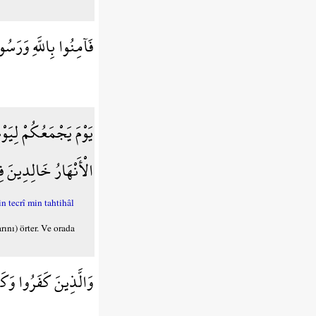
فَآمِنُوا بِاللَّهِ وَرَسُو
يَوْمَ يَجْمَعُكُمْ لِيَو
الْأَنْهَارُ خَالِدِينَ ف
 tecrî min tahtihâl
ını) örter. Ve orada
وَالَّذِينَ كَفَرُوا وَك