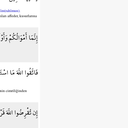
hîm(rahîmun).
arı affeder, kusurlarına
إِنَّمَا أَمْوَالُكُمْ وَأَ
فَاتَّقُوا اللَّهَ مَا اس
inin cimriliğinden
إِن تُقْرِضُوا اللَّهَ قَ