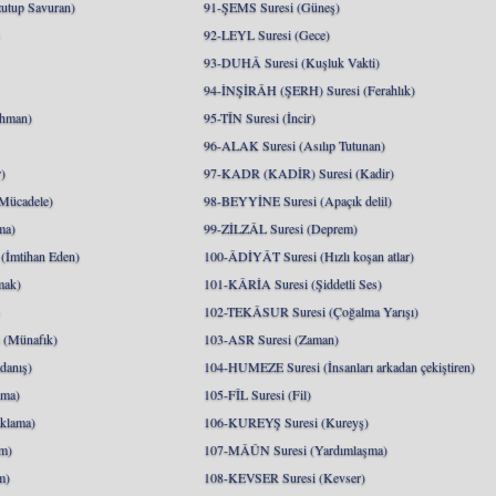
utup Savuran)
91-ŞEMS Suresi (Güneş)
)
92-LEYL Suresi (Gece)
93-DUHÂ Suresi (Kuşluk Vakti)
94-İNŞİRÂH (ŞERH) Suresi (Ferahlık)
hman)
95-TÎN Suresi (İncir)
96-ALAK Suresi (Asılıp Tutunan)
)
97-KADR (KADİR) Suresi (Kadir)
Mücadele)
98-BEYYİNE Suresi (Apaçık delil)
ma)
99-ZİLZÂL Suresi (Deprem)
İmtihan Eden)
100-ÂDİYÂT Suresi (Hızlı koşan atlar)
mak)
101-KÂRİA Suresi (Şiddetli Ses)
)
102-TEKÂSUR Suresi (Çoğalma Yarışı)
(Münafık)
103-ASR Suresi (Zaman)
danış)
104-HUMEZE Suresi (İnsanları arkadan çekiştiren)
nma)
105-FÎL Suresi (Fil)
klama)
106-KUREYŞ Suresi (Kureyş)
m)
107-MÂÛN Suresi (Yardımlaşma)
m)
108-KEVSER Suresi (Kevser)