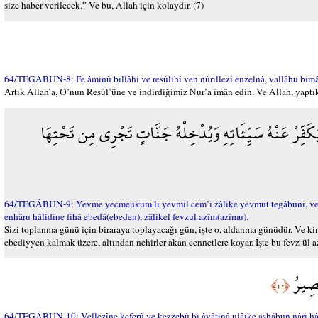
size haber verilecek.” Ve bu, Allah için kolaydır. (7)
64/TEGÂBUN-8: Fe âminû billâhi ve resûlihî ven nûrillezî enzelnâ, vallâhu bimâ
Artık Allah’a, O’nun Resûl’üne ve indirdiğimiz Nur’a îmân edin. Ve Allah, yaptık
يُكَفِّرْ عَنْهُ سَيِّئَاتِهِ وَيُدْخِلْهُ جَنَّاتٍ تَجْرِي مِن تَحْتِهَا
64/TEGÂBUN-9: Yevme yecmeukum li yevmil cem’i zâlike yevmut tegâbuni, ve men 
enhâru hâlidîne fîhâ ebedâ(ebeden), zâlikel fevzul azîm(azîmu).
Sizi toplanma günü için biraraya toplayacağı gün, işte o, aldanma günüdür. Ve kim 
ebediyyen kalmak üzere, altından nehirler akan cennetlere koyar. İşte bu fevz-ül a
مَصِيرُ
﴿١٠﴾
64/TEGÂBUN-10: Vellezîne keferû ve kezzebû bi âyâtinâ ulâike ashâbun nâri hâlid