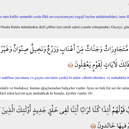
min kullis semerâti ceale fîhâ zevceynisneyni yugşil leylen nehâr(nehâre), inne fî 
 Orada bütün ürünlerden ikili çiftler (zıt cinsli eşler) yarattı (oluşturdu). Geceyi,
ُّتَجَاوِرَاتٌ وَجَنَّاتٌ مِّنْ أَعْنَابٍ وَزَرْعٌ وَنَخِيلٌ صِنْوَانٌ وَغَيْ
لِكَ لَآيَاتٍ لِّقَوْمٍ يَعْقِلُونَ
﴿٤﴾
 nahîlun sınvânun ve gayru sınvânin yuskâ bi mâin vâhid(vâhidin), ve nufaddılu ba
daklı ve budaksız, hurma ağaçlarından bahçeler vardır. Aynı su (tek bir su) ile sula
 Akıl eden kavim için muhakkak ki bunda, âyetler vardır. (4)
وْلُهُمْ أَئِذَا كُنَّا تُرَابًا أَئِنَّا لَفِي خَلْقٍ جَدِيدٍ أُوْلَئِكَ الَّذِينَ كَ
ْ فِيهَا خَالِدونَ
﴿٥﴾