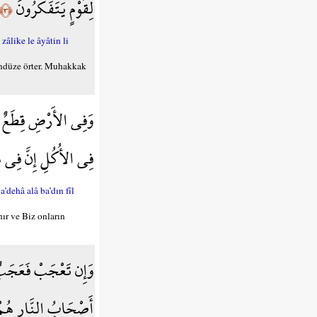
لِّقَوْمٍ يَتَفَكَّرُونَ
﴿٣﴾
zâlike le âyâtin li
 gündüze örter. Muhakkak
وَفِي الأَرْضِ قِطَعٌ م
فِي الأُكُلِ إِنَّ فِي ذَ
’dehâ alâ ba’dın fîl
nır ve Biz onların
وَإِن تَعْجَبْ فَعَجَبٌ قَ
أَصْحَابُ النَّارِ هُم