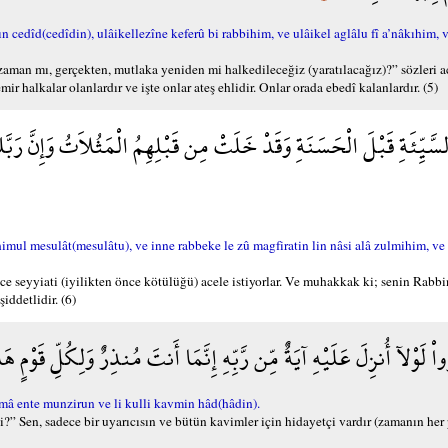
n cedîd(cedîdin), ulâikellezîne keferû bi rabbihim, ve ulâikel aglâlu fî a’nâkıhim,
zaman mı, gerçekten, mutlaka yeniden mi halkedileceğiz (yaratılacağız)?” sözleri ac
mir halkalar olanlardır ve işte onlar ateş ehlidir. Onlar orada ebedî kalanlardır. (5)
َّيِّئَةِ قَبْلَ الْحَسَنَةِ وَقَدْ خَلَتْ مِن قَبْلِهِمُ الْمَثُلاَتُ وَإِنَّ رَبَّ
imul mesulât(mesulâtu), ve inne rabbeke le zû magfiratin lin nâsi alâ zulmihim, ve
seyyiati (iyilikten önce kötülüğü) acele istiyorlar. Ve muhakkak ki; senin Rabbin,
iddetlidir. (6)
اْ لَوْلآ أُنزِلَ عَلَيْهِ آيَةٌ مِّن رَّبِّهِ إِنَّمَا أَنتَ مُنذِرٌ وَلِكُلِّ قَوْمٍ هَ
emâ ente munzirun ve li kulli kavmin hâd(hâdin).
i?” Sen, sadece bir uyarıcısın ve bütün kavimler için hidayetçi vardır (zamanın her