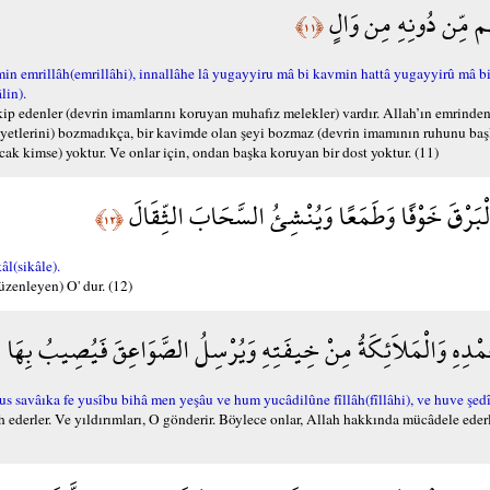
لَهُم مِّن دُونِهِ مِن وَالٍ
﴿١١﴾
emrillâh(emrillâhi), innallâhe lâ yugayyiru mâ bi kavmin hattâ yugayyirû mâ bi 
lin).
p edenler (devrin imamlarını koruyan muhafız melekler) vardır. Allah’ın emrinden o
iyetlerini) bozmadıkça, bir kavimde olan şeyi bozmaz (devrin imamının ruhunu başl
ak kimse) yoktur. Ve onlar için, ondan başka koruyan bir dost yoktur. (11)
لْبَرْقَ خَوْفًا وَطَمَعًا وَيُنْشِئُ السَّحَابَ الثِّقَالَ
﴿١٢﴾
l(sikâle).
üzenleyen) O' dur. (12)
حَمْدِهِ وَالْمَلاَئِكَةُ مِنْ خِيفَتِهِ وَيُرْسِلُ الصَّوَاعِقَ فَيُصِيبُ بِهَ
us savâıka fe yusîbu bihâ men yeşâu ve hum yucâdilûne fîllâh(fîllâhi), ve huve şed
 ederler. Ve yıldırımları, O gönderir. Böylece onlar, Allah hakkında mücâdele eder