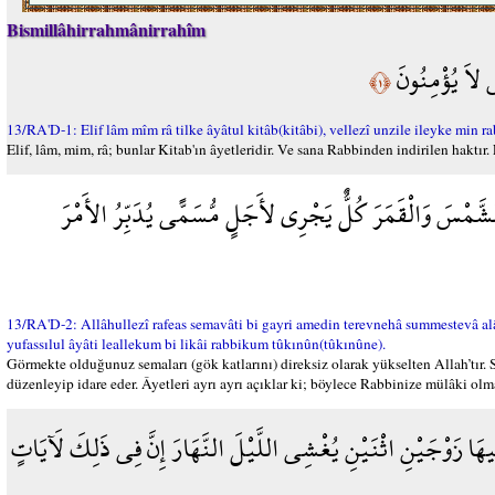
Bismillâhirrahmânirrahîm
ِ لاَ يُؤْمِنُونَ
﴿١﴾
13/RA'D-1: Elif lâm mîm râ tilke âyâtul kitâb(kitâbi), vellezî unzile ileyke min 
Elif, lâm, mim, râ; bunlar Kitab'ın âyetleridir. Ve sana Rabbinden indirilen haktır
لشَّمْسَ وَالْقَمَرَ كُلٌّ يَجْرِي لأَجَلٍ مُّسَمًّى يُدَبِّرُ الأَمْرَ
13/RA'D-2: Allâhullezî rafeas semavâti bi gayri amedin terevnehâ summestevâ al
yufassılul âyâti leallekum bi likâi rabbikum tûkınûn(tûkınûne).
Görmekte olduğunuz semaları (gök katlarını) direksiz olarak yükselten Allah’tır. Son
düzenleyip idare eder. Âyetleri ayrı ayrı açıklar ki; böylece Rabbinize mülâki ol
َا زَوْجَيْنِ اثْنَيْنِ يُغْشِي اللَّيْلَ النَّهَارَ إِنَّ فِي ذَلِكَ لَآيَاتٍ