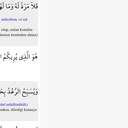
فَلاَ مَرَدَّ لَهُ وَمَا 
enfusihim, ve izâ
lup, onları korurlar.
arının üzerinden almaz).
هُوَ الَّذِي يُرِيكُمُ ا
وَيُسَبِّحُ الرَّعْدُ بِ
îdul mihâl(mihâli).
lerken, dilediği kimseye