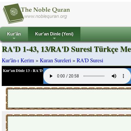
Kur'ân
Kur'an Dinle (Yeni)
+
+
RA'D 1-43, 13/RA'D Suresi Türkçe Me
Kur'ân-ı Kerim
»
Kuran Sureleri
»
RA'D Suresi
Kur'an Dinle 13 - RA'D