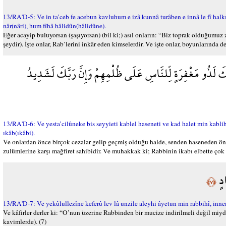
13/RA'D-5: Ve in ta’ceb fe acebun kavluhum e izâ kunnâ turâben e innâ le fî halkı
nâr(nâri), hum fîhâ hâlidûn(hâlidûne).
Eğer acayip buluyorsan (şaşıyorsan) (bil ki;) asıl onların: “Biz toprak olduğumuz 
şeydir). İşte onlar, Rab’lerini inkâr eden kimselerdir. Ve işte onlar, boyunlarında de
كَ لَذُو مَغْفِرَةٍ لِّلنَّاسِ عَلَى ظُلْمِهِمْ وَإِنَّ رَبَّكَ لَشَدِيدُ
13/RA'D-6: Ve yesta’cilûneke bis seyyieti kablel haseneti ve kad halet min kablih
ıkâb(ıkâbi).
Ve onlardan önce birçok cezalar gelip geçmiş olduğu halde, senden haseneden önce 
zulümlerine karşı mağfiret sahibidir. Ve muhakkak ki; Rabbinin ikabı elbette çok ş
ادٍ
﴿٧﴾
13/RA'D-7: Ve yekûlullezîne keferû lev lâ unzile aleyhi âyetun min rabbihî, inn
Ve kâfirler derler ki: “O’nun üzerine Rabbinden bir mucize indirilmeli değil miyd
kavimlerde). (7)