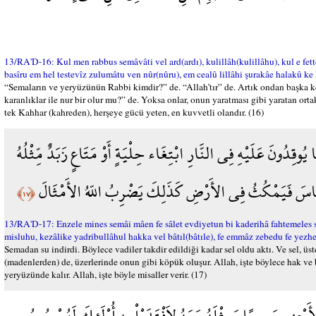
13/RA'D-16: Kul men rabbus semâvâti vel ard(ardı), kulillâh(kulillâhu), kul e fett
basîru em hel testevîz zulumâtu ven nûr(nûru), em cealû lillâhi şurakâe halakû ke
“Semaların ve yeryüzünün Rabbi kimdir?” de. “Allah’tır” de. Artık ondan başka k
karanlıklar ile nur bir olur mu?” de. Yoksa onlar, onun yaratması gibi yaratan orta
tek Kahhar (kahreden), herşeye gücü yeten, en kuvvetli olandır. (16)
ُوقِدُونَ عَلَيْهِ فِي النَّارِ ابْتِغَاء حِلْيَةٍ أَوْ مَتَاعٍ زَبَدٌ مِّثْلُهُ
 النَّاسَ فَيَمْكُثُ فِي الأَرْضِ كَذَلِكَ يَضْرِبُ اللّهُ الأَمْثَالَ
﴿١٧﴾
13/RA'D-17: Enzele mines semâi mâen fe sâlet evdiyetun bi kaderihâ fahtemeles 
misluhu, kezâlike yadribullâhul hakka vel bâtıl(bâtıle), fe emmâz zebedu fe yezh
Semadan su indirdi. Böylece vadiler takdir edildiği kadar sel oldu aktı. Ve sel, 
(madenlerden) de, üzerlerinde onun gibi köpük oluşur. Allah, işte böylece hak ve b
yeryüzünde kalır. Allah, işte böyle misaller verir. (17)
لأَرْضِ جَمِيعًا وَمِثْلَهُ مَعَهُ لاَفْتَدَوْاْ بِهِ أُوْلَئِكَ لَهُمْ سُوءُ