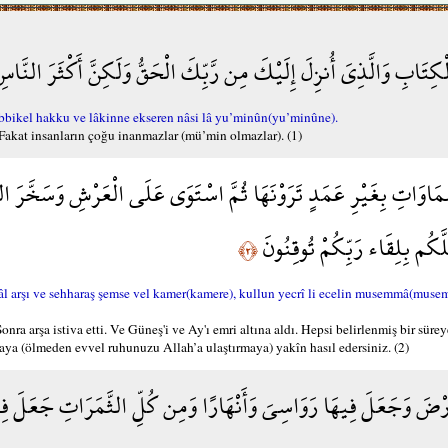
َابِ وَالَّذِيَ أُنزِلَ إِلَيْكَ مِن رَّبِّكَ الْحَقُّ وَلَكِنَّ أَكْثَرَ النَّاس
rabbikel hakku ve lâkinne ekseren nâsi lâ yu’minûn(yu’minûne).
. Fakat insanların çoğu inanmazlar (mü’min olmazlar). (1)
َّمَاوَاتِ بِغَيْرِ عَمَدٍ تَرَوْنَهَا ثُمَّ اسْتَوَى عَلَى الْعَرْشِ وَسَخَّرَ ا
َكُم بِلِقَاء رَبِّكُمْ تُوقِنُونَ
﴿٢﴾
âl arşı ve sehharaş şemse vel kamer(kamere), kullun yecrî li ecelin musemmâ(mus
ra arşa istiva etti. Ve Güneş'i ve Ay'ı emri altına aldı. Hepsi belirlenmiş bir süreye
maya (ölmeden evvel ruhunuzu Allah’a ulaştırmaya) yakîn hasıl edersiniz. (2)
َرْضَ وَجَعَلَ فِيهَا رَوَاسِيَ وَأَنْهَارًا وَمِن كُلِّ الثَّمَرَاتِ جَعَلَ فِيه