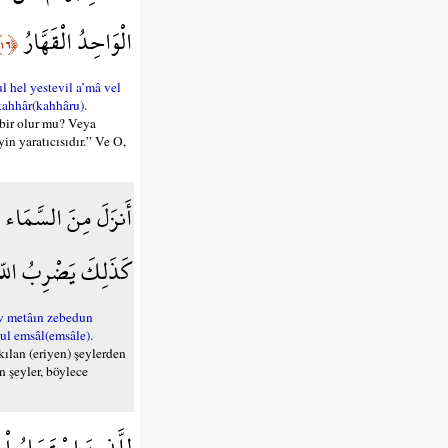
الْوَاحِدُ الْقَهَّارُ
﴿١٦﴾
l hel yestevil a’mâ vel
 kahhâr(kahhâru).
 bir olur mu? Veya
in yaratıcısıdır.” Ve O,
أَنزَلَ مِنَ السَّمَاء مَا
كَذَلِكَ يَضْرِبُ اللّهُ
ev metâın zebedun
ul emsâl(emsâle).
kılan (eriyen) şeylerden
n şeyler, böylece
لِلَّذِينَ اسْتَجَابُواْ ل