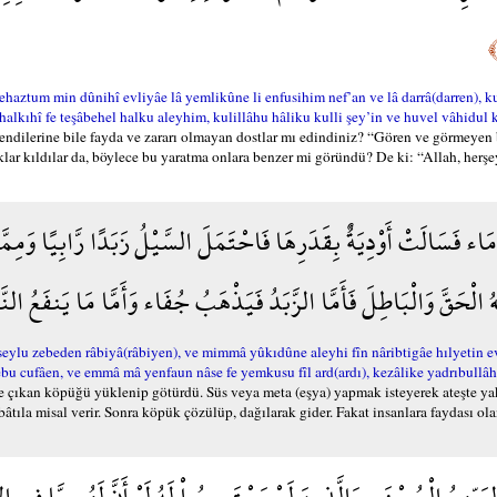
ehaztum min dûnihî evliyâe lâ yemlikûne li enfusihim nef’an ve lâ darrâ(darren), ku
 halkıhî fe teşâbehel halku aleyhim, kulillâhu hâliku kulli şey’in ve huvel vâhidul
endilerine bile fayda ve zararı olmayan dostlar mı edindiniz? “Gören ve görmeyen
klar kıldılar da, böylece bu yaratma onlara benzer mi göründü? De ki: “Allah, herşey
ء فَسَالَتْ أَوْدِيَةٌ بِقَدَرِهَا فَاحْتَمَلَ السَّيْلُ زَبَدًا رَّابِيًا وَمِمَّا ي
 الْحَقَّ وَالْبَاطِلَ فَأَمَّا الزَّبَدُ فَيَذْهَبُ جُفَاء وَأَمَّا مَا يَنفَعُ
seylu zebeden râbiyâ(râbiyen), ve mimmâ yûkıdûne aleyhi fîn nâribtigâe hılyetin 
ebu cufâen, ve emmâ mâ yenfaun nâse fe yemkusu fîl ard(ardı), kezâlike yadrıbullâh
üste çıkan köpüğü yüklenip götürdü. Süs veya meta (eşya) yapmak isteyerek ateşte ya
âtıla misal verir. Sonra köpük çözülüp, dağılarak gider. Fakat insanlara faydası ola
ِرَبِّهِمُ الْحُسْنَى وَالَّذِينَ لَمْ يَسْتَجِيبُواْ لَهُ لَوْ أَنَّ لَهُم مَّا فِي ا