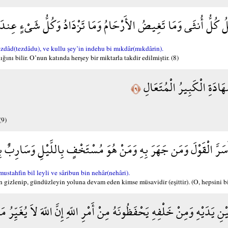
مِلُ كُلُّ أُنثَى وَمَا تَغِيضُ الأَرْحَامُ وَمَا تَزْدَادُ وَكُلُّ شَيْءٍ عِندَه
dâd(tezdâdu), ve kullu şey’in indehu bi mıkdâr(mıkdârin).
ğını bilir. O’nun katında herşey bir miktarla takdir edilmiştir. (8)
هَادَةِ الْكَبِيرُ الْمُتَعَالِ
﴿٩﴾
(9)
َرَّ الْقَوْلَ وَمَن جَهَرَ بِهِ وَمَنْ هُوَ مُسْتَخْفٍ بِاللَّيْلِ وَسَارِبٌ بِ
tahfin bil leyli ve sâribun bin nehâr(nehâri).
gizlenip, gündüzleyin yoluna devam eden kimse müsavidir (eşittir). (O, hepsini bili
نِ يَدَيْهِ وَمِنْ خَلْفِهِ يَحْفَظُونَهُ مِنْ أَمْرِ اللّهِ إِنَّ اللّهَ لاَ يُغَيِّرُ مَا