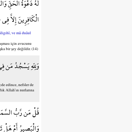
لَهُ دَعْوَةُ الْحَقِّ وَا
الْكَافِرِينَ إِلاَّ فِي
âligıhî, ve mâ duâul
laşması için avucunu
ka bir şey değildir. (14)
وَلِلّهِ يَسْجُدُ مَن *
cde edince, nefsler de
rlık Allah’ın nurlarına
قُلْ مَن رَّبُّ السَّمَا
وَالْبَصِيرُ أَمْ هَلْ تَ