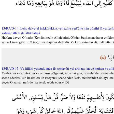
َّيْهِ إِلَى الْمَاء لِيَبْلُغَ فَاهُ وَمَا هُوَ بِبَالِغِهِ وَمَا دُعَاء
13/RA'D-14: Lehu da’vetul hakk(hakkı), vellezîne yed’ûne min dûnihî lâ yestecîbûn
kâfirîne illâ fî dalâl(dalâlin).
Hakkın daveti O’nadır (Kendisinedir, Allah’adır). O'ndan başkasına davet ettikleri
açmış kimse gibidir. O (su), ona ulaşacak değildir. Ve kâfirlerin daveti, dalâletten 
صَالِ
﴿١٥﴾
13/RA'D-15: Ve lillâhi yescudu men fîs semâvâti vel ardı tav’an ve kerhen ve zi
Yerdekiler ve göktekiler ve onların gölgeleri, sabah akşam, isteseler de istemeseler
secde ederler. Ruh hasletleri ile isteyerek secde eder. Nefs, afetlerinden dolayı is
geçer. O zaman nefs de isteyerek secde eder.) (15)
لِكُونَ لِأَنفُسِهِمْ نَفْعًا وَلاَ ضَرًّا قُلْ هَلْ يَسْتَوِي الأَعْمَى
َتَشَابَهَ الْخَلْقُ عَلَيْهِمْ قُلِ اللّهُ خَالِقُ كُلِّ شَيْءٍ وَهُوَ