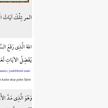
المر تِلْكَ آيَاتُ الْكِت
اللّهُ الَّذِي رَفَعَ الس
يُفَصِّلُ الآيَاتِ لَعَلّ
emmen), yudebbirul emre
 kadar akıp gider. İşleri
وَهُوَ الَّذِي مَدَّ الأ