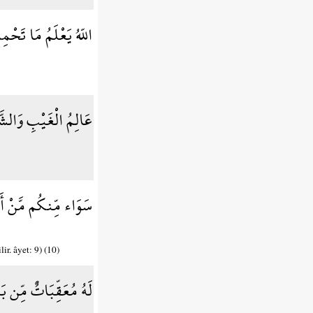
اللّهُ يَعْلَمُ مَا تَحْ
عَالِمُ الْغَيْبِ وَالشَّ
سَوَاء مِّنكُم مَّنْ أَس
r. âyet: 9) (10)
لَهُ مُعَقِّبَاتٌ مِّن بَيْ