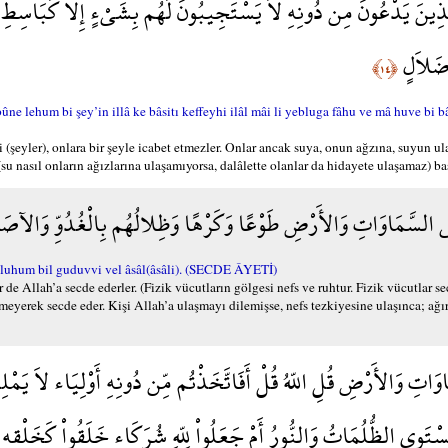
لَّذِينَ يَدْعُونَ مِن دُونِهِ لاَ يَسْتَجِيبُونَ لَهُم بِشَيْءٍ إِلاَّ كَبَاسِطِ كَف
 ضَلاَلٍ
﴿١٤﴾
e lehum bi şey’in illâ ke bâsitı keffeyhi ilâl mâi li yebluga fâhu ve mâ huve bi b
 (şeyler), onlara bir şeyle icabet etmezler. Onlar ancak suya, onun ağzına, suyun u
(su nasıl onların ağızlarına ulaşamıyorsa, dalâlette olanlar da hidayete ulaşamaz) baş
فِي السَّمَاوَاتِ وَالأَرْضِ طَوْعًا وَكَرْهًا وَظِلالُهُم بِالْغُدُوِّ وَالآ
lâluhum bil guduvvi vel âsâl(âsâli). (SECDE ÂYETİ)
 de Allah’a secde ederler. (Fizik vücutların gölgesi nefs ve ruhtur. Fizik vücutlar se
temeyerek secde eder. Kişi Allah’a ulaşmayı dilemişse, nefs tezkiyesine ulaşınca; ağı
وَاتِ وَالأَرْضِ قُلِ اللّهُ قُلْ أَفَاتَّخَذْتُم مِّن دُونِهِ أَوْلِيَاء لاَ يَمْ
سْتَوِي الظُّلُمَاتُ وَالنُّورُ أَمْ جَعَلُواْ لِلّهِ شُرَكَاء خَلَقُواْ كَخَلْقِهِ ف