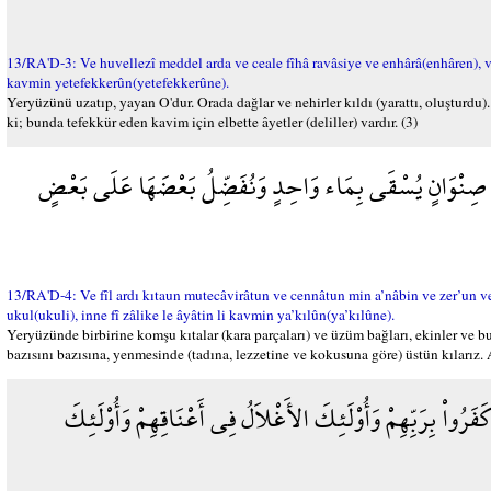
13/RA'D-3: Ve huvellezî meddel arda ve ceale fîhâ ravâsiye ve enhârâ(enhâren), ve 
kavmin yetefekkerûn(yetefekkerûne).
Yeryüzünü uzatıp, yayan O'dur. Orada dağlar ve nehirler kıldı (yarattı, oluşturdu).
ki; bunda tefekkür eden kavim için elbette âyetler (deliller) vardır. (3)
رُ صِنْوَانٍ يُسْقَى بِمَاء وَاحِدٍ وَنُفَضِّلُ بَعْضَهَا عَلَى بَعْضٍ
13/RA'D-4: Ve fîl ardı kıtaun mutecâvirâtun ve cennâtun min a’nâbin ve zer’un ve
ukul(ukuli), inne fî zâlike le âyâtin li kavmin ya’kılûn(ya’kılûne).
Yeryüzünde birbirine komşu kıtalar (kara parçaları) ve üzüm bağları, ekinler ve bu
bazısını bazısına, yenmesinde (tadına, lezzetine ve kokusuna göre) üstün kılarız.
فَرُواْ بِرَبِّهِمْ وَأُوْلَئِكَ الأَغْلاَلُ فِي أَعْنَاقِهِمْ وَأُوْلَئِكَ