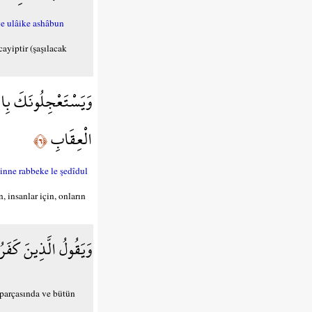
 ve ulâike ashâbun
ayiptir (şaşılacak
وَيَسْتَعْجِلُونَكَ بِالس
الْعِقَابِ
﴿٦﴾
 inne rabbeke le şedîdul
 insanlar için, onların
وَيَقُولُ الَّذِينَ كَفَرُو
 parçasında ve bütün