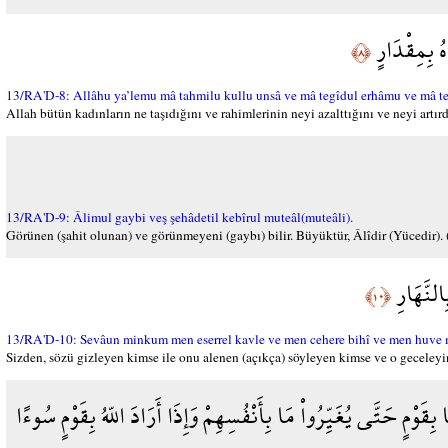
ُ بِمِقْدَارٍ
﴿٨﴾
13/RA'D-8: Allâhu ya’lemu mâ tahmilu kullu unsâ ve mâ tegîdul erhâmu ve mâ tez
Allah bütün kadınların ne taşıdığını ve rahimlerinin neyi azalttığını ve neyi artırdı
13/RA'D-9: Âlimul gaybi veş şehâdetil kebîrul muteâl(muteâli).
Görünen (şahit olunan) ve görünmeyeni (gaybı) bilir. Büyüktür, Âlîdir (Yücedir). 
النَّهَارِ
﴿١٠﴾
13/RA'D-10: Sevâun minkum men eserrel kavle ve men cehere bihî ve men huve mus
Sizden, sözü gizleyen kimse ile onu alenen (açıkça) söyleyen kimse ve o geceleyin 
 بِقَوْمٍ حَتَّى يُغَيِّرُواْ مَا بِأَنْفُسِهِمْ وَإِذَا أَرَادَ اللّهُ بِقَوْمٍ سُوءًا