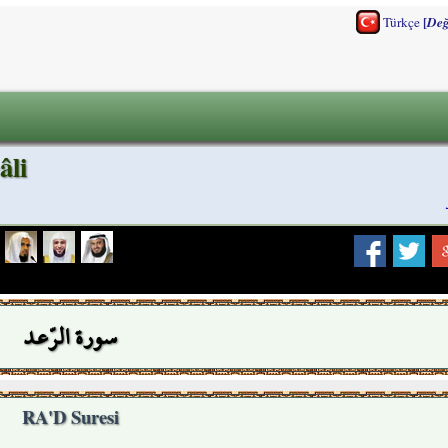
[
Türkçe
Değ
âli
سورة الرّعد
RA'D Suresi