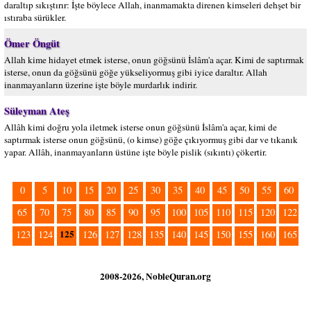
daraltıp sıkıştırır: İşte böylece Allah, inanmamakta direnen kimseleri dehşet bir
ıstıraba sürükler.
Ömer Öngüt
Allah kime hidayet etmek isterse, onun göğsünü İslâm'a açar. Kimi de saptırmak
isterse, onun da göğsünü göğe yükseliyormuş gibi iyice daraltır. Allah
inanmayanların üzerine işte böyle murdarlık indirir.
Süleyman Ateş
Allâh kimi doğru yola iletmek isterse onun göğsünü İslâm'a açar, kimi de
saptırmak isterse onun göğsünü, (o kimse) göğe çıkıyormuş gibi dar ve tıkanık
yapar. Allâh, inanmayanların üstüne işte böyle pislik (sıkıntı) çökertir.
0
5
10
15
20
25
30
35
40
45
50
55
60
65
70
75
80
85
90
95
100
105
110
115
120
122
125
123
124
126
127
128
135
140
145
150
155
160
165
2008-2026, NobleQuran.org