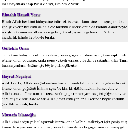
inanmayanlara azap (ve sıkıntıyı) işte böyle verir.
Elmalılı Hamdi Yazır
Hasılı Allah her kimi hidayetine irdirmek isterse, islâma sinesini açar, gönlüne
genişlik verir, her kimi de dalalete bırakmak isterse onun da kalbini daraltır öyle
sıkıştırır ki sanırsın öfkesinden göke çıkacak, iymana gelmezleri Allâh o
murdarlık içinde hep böyle bırakır
Gültekin Onan
Tanrı kimi hidayete erdirmek isterse, onun göğsünü islama açar; kimi saptırmak
isterse, onun göğsünü, sanki göğe yükseliyormuş gibi dar ve sıkıntılı kılar. Tanrı,
inanmayanların üstüne işte böyle pislik çökertir.
Hayrat Neşriyat
Artık kim ki, Allah onu (hikmetine binâen, kendi lütfundan) hidâyete erdirmek
isterse, onun göğsünü İslâm’a açar. Ve kim ki, (küfründeki inâdı sebebiyle,
Allah) onu dalâlete atmak isterse, sanki göğe tırmanıyormuş gibi göğsünü iyice
daralmış sıkıntılı hâle sokar. Allah, îmân etmeyenlerin üzerinde böyle kötülük
(rezillik ve azab) bırakır.
Mustafa İslamoğlu
Allah kimi doğru yola ulaştırmak isterse, onun kalbini teslimiyet için genişletir;
kimin de sapmasına izin verirse, onun kalbini de adeta göğe tırmanıyormuş gibi