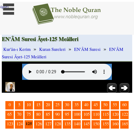
]
iştir
EN'ÂM Suresi Âyet-125 Meâlleri
»
»
»
Kur'ân-ı Kerim
Kuran Sureleri
EN'ÂM Suresi
EN'ÂM
Suresi Âyet-125 Meâlleri
0
5
10
15
20
25
30
35
40
45
50
55
60
65
70
75
80
85
90
95
100
105
110
115
120
122
125
123
124
126
127
128
135
140
145
150
155
160
165