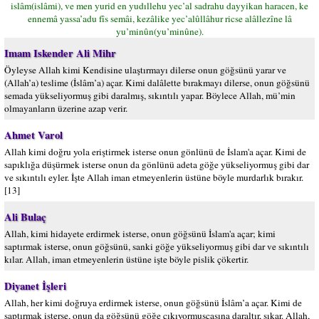
islâm(islâmi), ve men yurid en yudıllehu yec’al sadrahu dayyikan haracen, ke
ennemâ yassa’adu fîs semâi, kezâlike yec’alûllâhur ricse alâllezîne lâ
yu’minûn(yu’minûne).
Imam Iskender Ali Mihr
Öyleyse Allah kimi Kendisine ulaştırmayı dilerse onun göğsünü yarar ve
(Allah’a) teslime (İslâm’a) açar. Kimi dalâlette bırakmayı dilerse, onun göğsünü
semada yükseliyormuş gibi daralmış, sıkıntılı yapar. Böylece Allah, mü’min
olmayanların üzerine azap verir.
Ahmet Varol
Allah kimi doğru yola eriştirmek isterse onun gönlünü de İslam'a açar. Kimi de
sapıklığa düşürmek isterse onun da gönlünü adeta göğe yükseliyormuş gibi dar
ve sıkıntılı eyler. İşte Allah iman etmeyenlerin üstüne böyle murdarlık bırakır.
[13]
Ali Bulaç
Allah, kimi hidayete erdirmek isterse, onun göğsünü İslam'a açar; kimi
saptırmak isterse, onun göğsünü, sanki göğe yükseliyormuş gibi dar ve sıkıntılı
kılar. Allah, iman etmeyenlerin üstüne işte böyle pislik çökertir.
Diyanet İşleri
Allah, her kimi doğruya erdirmek isterse, onun göğsünü İslâm’a açar. Kimi de
saptırmak isterse, onun da göğsünü göğe çıkıyormuşçasına daraltır, sıkar. Allah,