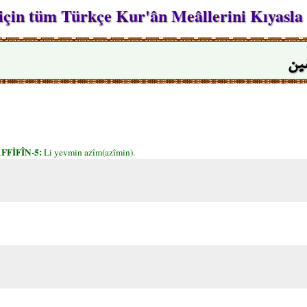
çin tüm Türkçe Kur'ân Meâllerini Kıyasla
ين
FFİFÎN-5:
Li yevmin azîm(azîmin).