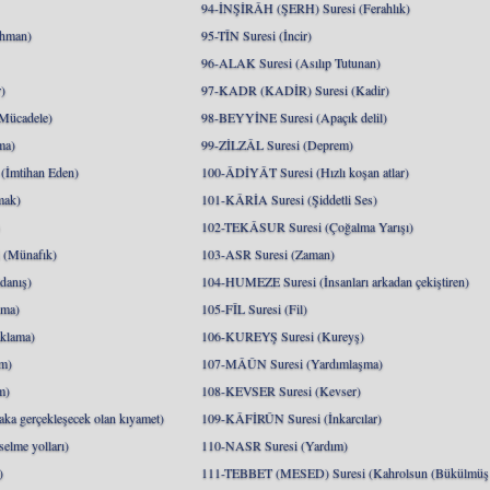
94-İNŞİRÂH (ŞERH) Suresi (Ferahlık)
hman)
95-TÎN Suresi (İncir)
96-ALAK Suresi (Asılıp Tutunan)
)
97-KADR (KADİR) Suresi (Kadir)
Mücadele)
98-BEYYİNE Suresi (Apaçık delil)
ma)
99-ZİLZÂL Suresi (Deprem)
İmtihan Eden)
100-ÂDİYÂT Suresi (Hızlı koşan atlar)
mak)
101-KÂRİA Suresi (Şiddetli Ses)
)
102-TEKÂSUR Suresi (Çoğalma Yarışı)
(Münafık)
103-ASR Suresi (Zaman)
danış)
104-HUMEZE Suresi (İnsanları arkadan çekiştiren)
nma)
105-FÎL Suresi (Fil)
klama)
106-KUREYŞ Suresi (Kureyş)
m)
107-MÂÛN Suresi (Yardımlaşma)
m)
108-KEVSER Suresi (Kevser)
a gerçekleşecek olan kıyamet)
109-KÂFİRÛN Suresi (İnkarcılar)
lme yolları)
110-NASR Suresi (Yardım)
)
111-TEBBET (MESED) Suresi (Kahrolsun (Bükülmüş 