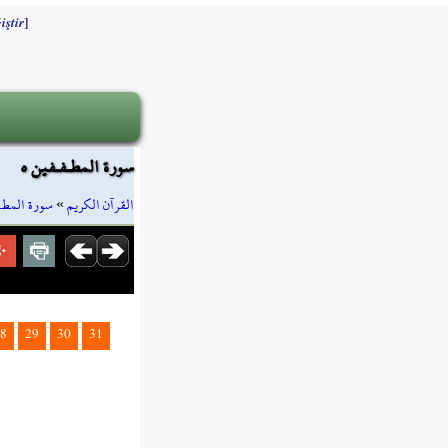
]
iştir
سورة المطـفـفين ٥
سورة المطـ
»
القرآن الكريم
8
29
30
31