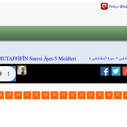
[
Türkçe
Değ
سورة المطـفـفين ٥
»
فـفين
UTAFFİFÎN Suresi Âyet-5 Meâlleri
4
15
16
17
18
19
20
21
22
23
24
25
26
27
2