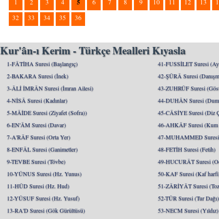
5
1
2
3
4
6
7
8
9
10
11
12
13
1
32
33
34
35
36
Kur'ân-ı Kerim - Türkçe Mealleri Kıyasla
1-FÂTİHA Suresi (Başlangıç)
41-FUSSİLET Suresi (Ayrı
2-BAKARA Suresi (İnek)
42-ŞÛRÂ Suresi (Danışm
3-ÂLİ İMRÂN Suresi (İmran Ailesi)
43-ZUHRÛF Suresi (Göste
4-NİSÂ Suresi (Kadınlar)
44-DUHÂN Suresi (Dum
5-MÂİDE Suresi (Ziyafet (Sofra))
45-CÂSİYE Suresi (Diz 
6-EN'ÂM Suresi (Davar)
46-AHKÂF Suresi (Kum T
7-A'RÂF Suresi (Orta Yer)
47-MUHAMMED Suresi (
8-ENFÂL Suresi (Ganimetler)
48-FETİH Suresi (Fetih)
9-TEVBE Suresi (Tövbe)
49-HUCURÂT Suresi (Od
10-YÛNUS Suresi (Hz. Yunus)
50-KAF Suresi (Kaf harfi
11-HÛD Suresi (Hz. Hud)
51-ZÂRİYÂT Suresi (Toz
12-YÛSUF Suresi (Hz. Yusuf)
52-TÛR Suresi (Tur Dağı
13-RA'D Suresi (Gök Gürültüsü)
53-NECM Suresi (Yıldız)