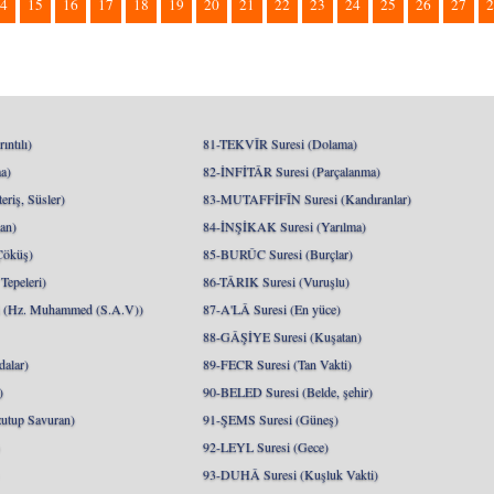
4
15
16
17
18
19
20
21
22
23
24
25
26
27
2
ntılı)
81-TEKVÎR Suresi (Dolama)
a)
82-İNFİTÂR Suresi (Parçalanma)
riş, Süsler)
83-MUTAFFİFÎN Suresi (Kandıranlar)
an)
84-İNŞİKAK Suresi (Yarılma)
Çöküş)
85-BURÛC Suresi (Burçlar)
epeleri)
86-TÂRIK Suresi (Vuruşlu)
Hz. Muhammed (S.A.V))
87-A'LÂ Suresi (En yüce)
88-GÂŞİYE Suresi (Kuşatan)
alar)
89-FECR Suresi (Tan Vakti)
)
90-BELED Suresi (Belde, şehir)
utup Savuran)
91-ŞEMS Suresi (Güneş)
)
92-LEYL Suresi (Gece)
93-DUHÂ Suresi (Kuşluk Vakti)