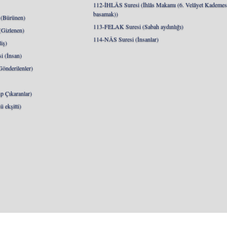
112-İHLÂS Suresi (İhlâs Makamı (6. Velâyet Kademesi
basamak))
(Bürünen)
113-FELAK Suresi (Sabah aydınlığı)
Gizlenen)
114-NÂS Suresi (İnsanlar)
iş)
 (İnsan)
nderilenler)
 Çıkaranlar)
 ekşitti)