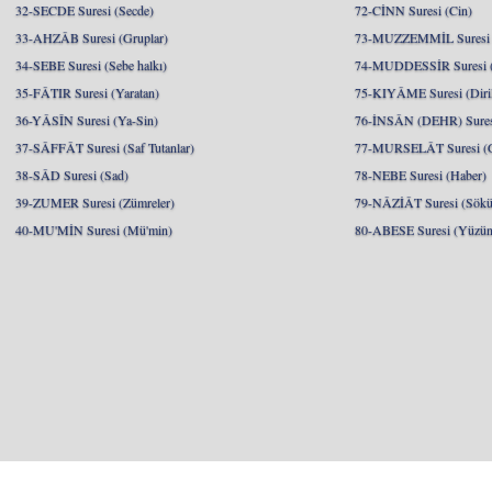
32-SECDE Suresi (Secde)
72-CİNN Suresi (Cin)
33-AHZÂB Suresi (Gruplar)
73-MUZZEMMİL Suresi 
34-SEBE Suresi (Sebe halkı)
74-MUDDESSİR Suresi (
35-FÂTIR Suresi (Yaratan)
75-KIYÂME Suresi (Diril
36-YÂSÎN Suresi (Ya-Sin)
76-İNSÂN (DEHR) Suresi
37-SÂFFÂT Suresi (Saf Tutanlar)
77-MURSELÂT Suresi (Gö
38-SÂD Suresi (Sad)
78-NEBE Suresi (Haber)
39-ZUMER Suresi (Zümreler)
79-NÂZİÂT Suresi (Söküp
40-MU'MİN Suresi (Mü'min)
80-ABESE Suresi (Yüzünü