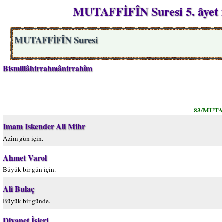
MUTAFFİFÎN Suresi 5. âyet i
MUTAFFİFÎN Suresi
Bismillâhirrahmânirrahîm
83/MUTA
Imam Iskender Ali Mihr
Azîm gün için.
Ahmet Varol
Büyük bir gün için.
Ali Bulaç
Büyük bir günde.
Diyanet İşleri