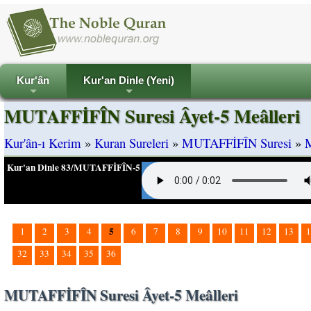
Kur'ân
Kur'an Dinle (Yeni)
+
+
MUTAFFİFÎN Suresi Âyet-5 Meâlleri
Kur'ân-ı Kerim
»
Kuran Sureleri
»
MUTAFFİFÎN Suresi
»
M
Kur'an Dinle 83/MUTAFFİFÎN-5
5
1
2
3
4
6
7
8
9
10
11
12
13
1
32
33
34
35
36
MUTAFFİFÎN Suresi Âyet-5 Meâlleri