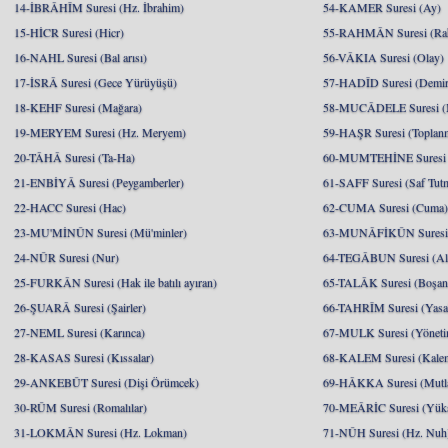
14-İBRÂHÎM Suresi (Hz. İbrahim)
54-KAMER Suresi (Ay)
15-HİCR Suresi (Hicr)
55-RAHMÂN Suresi (Ra
16-NAHL Suresi (Bal arısı)
56-VÂKIA Suresi (Olay)
17-İSRÂ Suresi (Gece Yürüyüşü)
57-HADÎD Suresi (Demir
18-KEHF Suresi (Mağara)
58-MUCÂDELE Suresi (
19-MERYEM Suresi (Hz. Meryem)
59-HAŞR Suresi (Toplan
20-TÂHÂ Suresi (Ta-Ha)
60-MUMTEHİNE Suresi (
21-ENBİYÂ Suresi (Peygamberler)
61-SAFF Suresi (Saf Tut
22-HACC Suresi (Hac)
62-CUMA Suresi (Cuma
23-MU'MİNÛN Suresi (Mü'minler)
63-MUNÂFİKÛN Suresi 
24-NÛR Suresi (Nur)
64-TEGÂBUN Suresi (Al
25-FURKÂN Suresi (Hak ile batılı ayıran)
65-TALÂK Suresi (Boşa
26-ŞUARÂ Suresi (Şairler)
66-TAHRÎM Suresi (Yasa
27-NEML Suresi (Karınca)
67-MULK Suresi (Yöneti
28-KASAS Suresi (Kıssalar)
68-KALEM Suresi (Kale
29-ANKEBÛT Suresi (Dişi Örümcek)
69-HÂKKA Suresi (Mutlak
30-RÛM Suresi (Romalılar)
70-MEÂRİC Suresi (Yükse
31-LOKMÂN Suresi (Hz. Lokman)
71-NÛH Suresi (Hz. Nuh