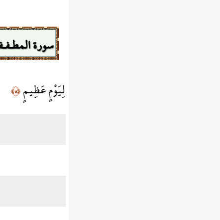
سورة المطـفـف
لِيَوْمٍ عَظِيمٍ
﴿٥﴾