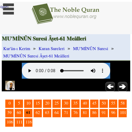
]
iştir
MU'MİNÛN Suresi Âyet-61 Meâlleri
»
»
»
Kur'ân-ı Kerim
Kuran Sureleri
MU'MİNÛN Suresi
MU'MİNÛN Suresi Âyet-61 Meâlleri
0
5
10
15
20
25
30
35
40
45
50
55
58
61
59
60
62
63
64
71
76
81
86
91
96
101
106
111
116