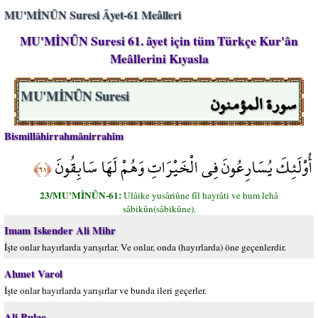
MU'MİNÛN Suresi Âyet-61 Meâlleri
MU'MİNÛN Suresi 61. âyet için tüm Türkçe Kur'ân
Meâllerini Kıyasla
سورة المؤمنون
MU'MİNÛN Suresi
Bismillâhirrahmânirrahîm
أُوْلَئِكَ يُسَارِعُونَ فِي الْخَيْرَاتِ وَهُمْ لَهَا سَابِقُونَ
﴿٦١﴾
23/MU'MİNÛN-61:
Ulâike yusâriûne fîl hayrâti ve hum lehâ
sâbikûn(sâbikûne).
Imam Iskender Ali Mihr
İşte onlar hayırlarda yarışırlar. Ve onlar, onda (hayırlarda) öne geçenlerdir.
Ahmet Varol
İşte onlar hayırlarda yarışırlar ve bunda ileri geçerler.
Ali Bulaç