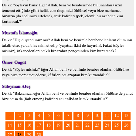
De ki: 'Söyleyin bana! Eğer Allah, beni ve berâberimde bulunanları (sizin
temennî ettiğiniz gibi) helâk etse (hepimizi öldürse) veya bize merhamet
buyursa (da ecelimizi ertelese), artık kâfirleri (pek) elemli bir azabdan kim
kurtaracak?'
Mustafa İslamoğlu
De ki: "Hiç düşündünüz mü? Allah beni ve benimle beraber olanların ölümünü
takdir etse, ya da bize rahmet edip (yaşatsa: ikisi de hayırdır). Fakat (söyler
misiniz), inkar edenleri acıklı bir azabın pençesinden kim kurtaracak?
Ömer Öngüt
De ki: "Söyler misiniz? Eğer Allah beni ve benimle beraber olanları öldürürse
veya bize merhamet ederse, kâfirleri acı azaptan kim kurtarabilir?"
Süleyman Ateş
De ki: "Baksanıza, eğer Allâh beni ve benimle beraber olanları öldürse de yahut
bize acısa da (fark etmez,) kâfirleri acı azâbdan kim kurtarabilir?"
1
2
3
4
5
6
7
8
9
10
11
12
13
14
15
16
17
18
19
20
21
22
23
24
25
26
28
27
29
30