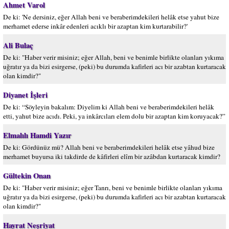
Ahmet Varol
De ki: 'Ne dersiniz, eğer Allah beni ve beraberimdekileri helâk etse yahut bize
merhamet ederse inkâr edenleri acıklı bir azaptan kim kurtarabilir?'
Ali Bulaç
De ki: "Haber verir misiniz; eğer Allah, beni ve benimle birlikte olanları yıkıma
uğratır ya da bizi esirgerse, (peki) bu durumda kafirleri acı bir azabtan kurtaracak
olan kimdir?"
Diyanet İşleri
De ki: “Söyleyin bakalım: Diyelim ki Allah beni ve beraberimdekileri helâk
etti, yahut bize acıdı. Peki, ya inkârcıları elem dolu bir azaptan kim koruyacak?”
Elmalılı Hamdi Yazır
De ki: Gördünüz mü? Allah beni ve beraberimdekileri helâk etse yâhud bize
merhamet buyursa iki takdirde de kâfirleri elîm bir azâbdan kurtaracak kimdir?
Gültekin Onan
De ki: "Haber verir misiniz; eğer Tanrı, beni ve benimle birlikte olanları yıkıma
uğratır ya da bizi esirgerse, (peki) bu durumda kafirleri acı bir azabtan kurtaracak
olan kimdir?"
Hayrat Neşriyat