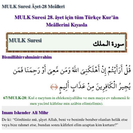
MULK Suresi Âyet-28 Meâlleri
MULK Suresi 28. âyet için tüm Türkçe Kur'ân
Meâllerini Kıyasla
سورة الـملك
MULK Suresi
Bismillâhirrahmânirrahîm
قُلْ أَرَأَيْتُمْ إِنْ أَهْلَكَنِيَ اللَّهُ وَمَن مَّعِيَ أَوْ رَحِمَنَا فَمَن
يُجِيرُ الْكَافِرِينَ مِنْ عَذَابٍ أَلِيمٍ
﴿٢٨﴾
67/MULK-28:
Kul e raeytum in ehlekeniyallâhu ve men maıye ev rahımenâ fe
men yucîrul kâfirîne min azâbin elîm(elîmin).
Imam Iskender Ali Mihr
De ki: “Gördünüz mü, şâyet Allah, beni ve benimle beraber olanları helâk etse
veya bize rahmet etse, bundan sonra kâfirleri elîm azaptan kim kurtarır?”