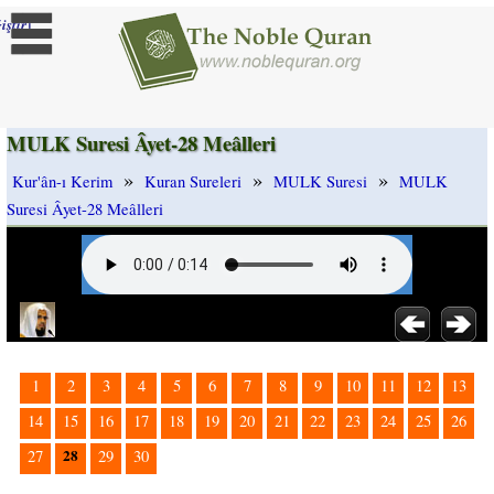
]
iştir
MULK Suresi Âyet-28 Meâlleri
»
»
»
Kur'ân-ı Kerim
Kuran Sureleri
MULK Suresi
MULK
Suresi Âyet-28 Meâlleri
1
2
3
4
5
6
7
8
9
10
11
12
13
14
15
16
17
18
19
20
21
22
23
24
25
26
28
27
29
30