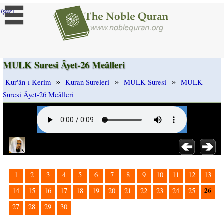
]
iştir
MULK Suresi Âyet-26 Meâlleri
»
»
»
Kur'ân-ı Kerim
Kuran Sureleri
MULK Suresi
MULK
Suresi Âyet-26 Meâlleri
1
2
3
4
5
6
7
8
9
10
11
12
13
26
14
15
16
17
18
19
20
21
22
23
24
25
27
28
29
30