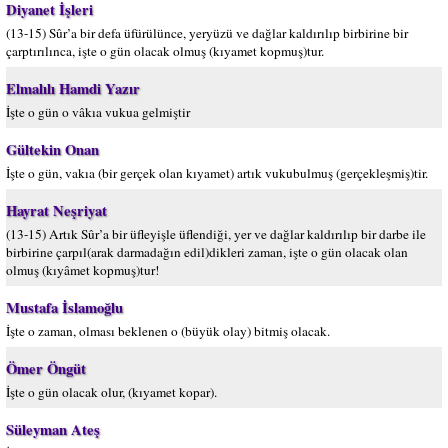
Diyanet İşleri
(13-15) Sûr’a bir defa üfürülünce, yeryüzü ve dağlar kaldırılıp birbirine bir
çarptırılınca, işte o gün olacak olmuş (kıyamet kopmuş)tur.
Elmalılı Hamdi Yazır
İşte o gün o vâkıa vukua gelmiştir
Gültekin Onan
İşte o gün, vakıa (bir gerçek olan kıyamet) artık vukubulmuş (gerçekleşmiş)tir.
Hayrat Neşriyat
(13-15) Artık Sûr’a bir üfleyişle üflendiği, yer ve dağlar kaldırılıp bir darbe ile
birbirine çarpıl(arak darmadağın edil)dikleri zaman, işte o gün olacak olan
olmuş (kıyâmet kopmuş)tur!
Mustafa İslamoğlu
İşte o zaman, olması beklenen o (büyük olay) bitmiş olacak.
Ömer Öngüt
İşte o gün olacak olur, (kıyamet kopar).
Süleyman Ateş