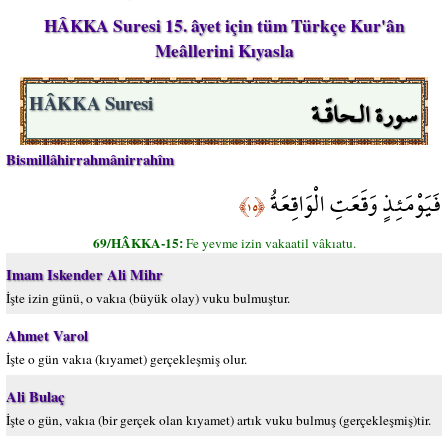
HÂKKA Suresi 15. âyet için tüm Türkçe Kur'ân
Meâllerini Kıyasla
سورة الـحاقّـة
HÂKKA Suresi
Bismillâhirrahmânirrahîm
فَيَوْمَئِذٍ وَقَعَتِ الْوَاقِعَةُ
﴿١٥﴾
69/HÂKKA-15:
Fe yevme izin vakaatil vâkıatu.
Imam Iskender Ali Mihr
İşte izin günü, o vakıa (büyük olay) vuku bulmuştur.
Ahmet Varol
İşte o gün vakıa (kıyamet) gerçekleşmiş olur.
Ali Bulaç
İşte o gün, vakıa (bir gerçek olan kıyamet) artık vuku bulmuş (gerçekleşmiş)tir.