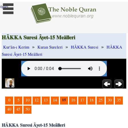
]
iştir
HÂKKA Suresi Âyet-15 Meâlleri
»
»
»
Kur'ân-ı Kerim
Kuran Sureleri
HÂKKA Suresi
HÂKKA
Suresi Âyet-15 Meâlleri
15
0
5
10
12
13
14
16
17
18
25
30
35
40
45
50
HÂKKA Suresi Âyet-15 Meâlleri