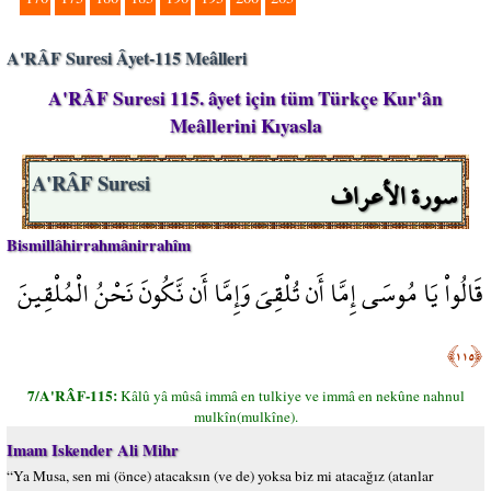
A'RÂF Suresi Âyet-115 Meâlleri
A'RÂF Suresi 115. âyet için tüm Türkçe Kur'ân
Meâllerini Kıyasla
سورة الأعراف
A'RÂF Suresi
Bismillâhirrahmânirrahîm
قَالُواْ يَا مُوسَى إِمَّا أَن تُلْقِيَ وَإِمَّا أَن نَّكُونَ نَحْنُ الْمُلْقِينَ
﴿١١٥﴾
7/A'RÂF-115:
Kâlû yâ mûsâ immâ en tulkiye ve immâ en nekûne nahnul
mulkîn(mulkîne).
Imam Iskender Ali Mihr
“Ya Musa, sen mi (önce) atacaksın (ve de) yoksa biz mi atacağız (atanlar