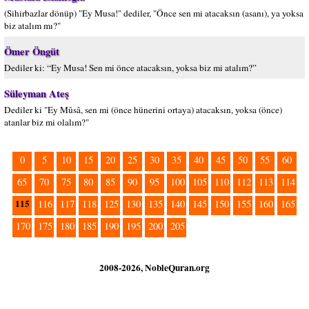
(Sihirbazlar dönüp) "Ey Musa!" dediler, "Önce sen mi atacaksın (asanı), ya yoksa
biz atalım mı?"
Ömer Öngüt
Dediler ki: “Ey Musa! Sen mi önce atacaksın, yoksa biz mi atalım?”
Süleyman Ateş
Dediler ki "Ey Mûsâ, sen mi (önce hünerini ortaya) atacaksın, yoksa (önce)
atanlar biz mi olalım?"
0
5
10
15
20
25
30
35
40
45
50
55
60
65
70
75
80
85
90
95
100
105
110
112
113
114
115
116
117
118
125
130
135
140
145
150
155
160
165
170
175
180
185
190
195
200
205
2008-2026, NobleQuran.org