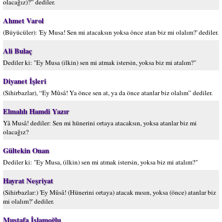
olacağız)?” dediler.
Ahmet Varol
(Büyücüler): 'Ey Musa! Sen mi atacaksın yoksa önce atan biz mi olalım?' dediler.
Ali Bulaç
Dediler ki: "Ey Musa (ilkin) sen mi atmak istersin, yoksa biz mi atalım?"
Diyanet İşleri
(Sihirbazlar), “Ey Mûsâ! Ya önce sen at, ya da önce atanlar biz olalım” dediler.
Elmalılı Hamdi Yazır
Yâ Musâ! dediler: Sen mi hünerini ortaya atacaksın, yoksa atanlar biz mi
olacağız?
Gültekin Onan
Dediler ki: "Ey Musa, (ilkin) sen mi atmak istersin, yoksa biz mi atalım?"
Hayrat Neşriyat
(Sihirbazlar:) 'Ey Mûsâ! (Hünerini ortaya) atacak mısın, yoksa (önce) atanlar biz
mi olalım?' dediler.
Mustafa İslamoğlu