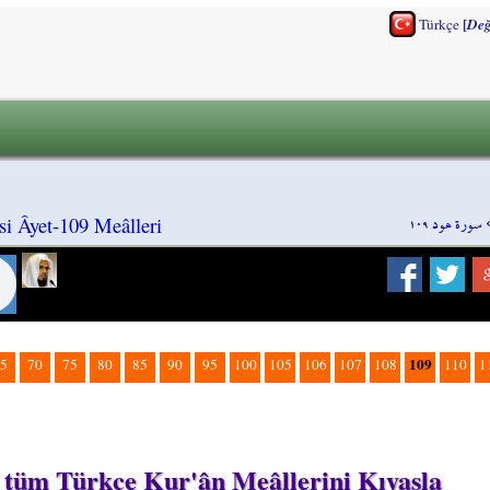
[
Türkçe
Değ
سورة هود ١٠٩
i Âyet-109 Meâlleri
109
5
70
75
80
85
90
95
100
105
106
107
108
110
1
n tüm Türkçe Kur'ân Meâllerini Kıyasla