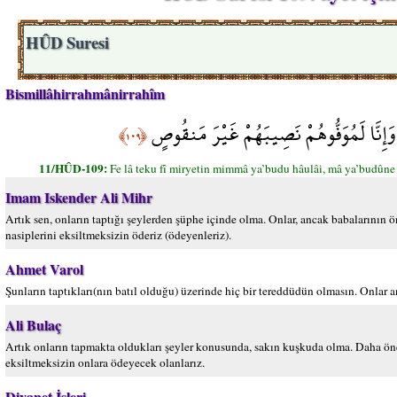
HÛD Suresi
Bismillâhirrahmânirrahîm
 وَإِنَّا لَمُوَفُّوهُمْ نَصِيبَهُمْ غَيْرَ مَنقُوصٍ
﴿١٠٩﴾
11/HÛD-109:
Fe lâ teku fî miryetin mimmâ ya’budu hâulâi, mâ ya’budû
Imam Iskender Ali Mihr
Artık sen, onların taptığı şeylerden şüphe içinde olma. Onlar, ancak babalarının ön
nasiplerini eksiltmeksizin öderiz (ödeyenleriz).
Ahmet Varol
Şunların taptıkları(nın batıl olduğu) üzerinde hiç bir tereddüdün olmasın. Onlar an
Ali Bulaç
Artık onların tapmakta oldukları şeyler konusunda, sakın kuşkuda olma. Daha öncele
eksiltmeksizin onlara ödeyecek olanlarız.
Diyanet İşleri