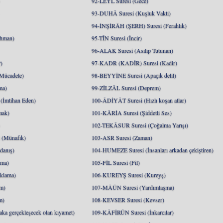
)
92-LEYL Suresi (Gece)
93-DUHÂ Suresi (Kuşluk Vakti)
94-İNŞİRÂH (ŞERH) Suresi (Ferahlık)
hman)
95-TÎN Suresi (İncir)
96-ALAK Suresi (Asılıp Tutunan)
)
97-KADR (KADİR) Suresi (Kadir)
Mücadele)
98-BEYYİNE Suresi (Apaçık delil)
ma)
99-ZİLZÂL Suresi (Deprem)
İmtihan Eden)
100-ÂDİYÂT Suresi (Hızlı koşan atlar)
mak)
101-KÂRİA Suresi (Şiddetli Ses)
)
102-TEKÂSUR Suresi (Çoğalma Yarışı)
(Münafık)
103-ASR Suresi (Zaman)
danış)
104-HUMEZE Suresi (İnsanları arkadan çekiştiren)
nma)
105-FÎL Suresi (Fil)
klama)
106-KUREYŞ Suresi (Kureyş)
m)
107-MÂÛN Suresi (Yardımlaşma)
m)
108-KEVSER Suresi (Kevser)
a gerçekleşecek olan kıyamet)
109-KÂFİRÛN Suresi (İnkarcılar)