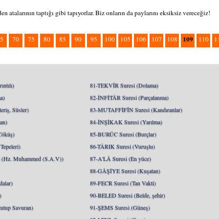
n atalarının taptığı gibi tapıyorlar. Biz onların da paylarını eksiksiz vereceğiz!
109
5
70
75
80
85
90
95
100
105
106
107
108
110
1
ntılı)
81-TEKVÎR Suresi (Dolama)
a)
82-İNFİTÂR Suresi (Parçalanma)
riş, Süsler)
83-MUTAFFİFÎN Suresi (Kandıranlar)
an)
84-İNŞİKAK Suresi (Yarılma)
Çöküş)
85-BURÛC Suresi (Burçlar)
epeleri)
86-TÂRIK Suresi (Vuruşlu)
Hz. Muhammed (S.A.V))
87-A'LÂ Suresi (En yüce)
88-GÂŞİYE Suresi (Kuşatan)
alar)
89-FECR Suresi (Tan Vakti)
)
90-BELED Suresi (Belde, şehir)
utup Savuran)
91-ŞEMS Suresi (Güneş)