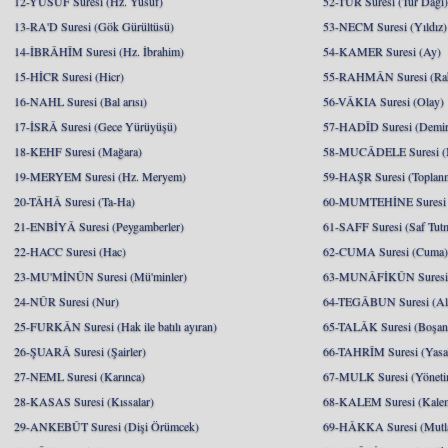
12-YÛSUF Suresi (Hz. Yusuf)
52-TÛR Suresi (Tur Dağı
13-RA'D Suresi (Gök Gürültüsü)
53-NECM Suresi (Yıldız)
14-İBRÂHÎM Suresi (Hz. İbrahim)
54-KAMER Suresi (Ay)
15-HİCR Suresi (Hicr)
55-RAHMÂN Suresi (Ra
16-NAHL Suresi (Bal arısı)
56-VÂKIA Suresi (Olay)
17-İSRÂ Suresi (Gece Yürüyüşü)
57-HADÎD Suresi (Demir
18-KEHF Suresi (Mağara)
58-MUCÂDELE Suresi (
19-MERYEM Suresi (Hz. Meryem)
59-HAŞR Suresi (Toplan
20-TÂHÂ Suresi (Ta-Ha)
60-MUMTEHİNE Suresi (
21-ENBİYÂ Suresi (Peygamberler)
61-SAFF Suresi (Saf Tut
22-HACC Suresi (Hac)
62-CUMA Suresi (Cuma
23-MU'MİNÛN Suresi (Mü'minler)
63-MUNÂFİKÛN Suresi 
24-NÛR Suresi (Nur)
64-TEGÂBUN Suresi (Al
25-FURKÂN Suresi (Hak ile batılı ayıran)
65-TALÂK Suresi (Boşa
26-ŞUARÂ Suresi (Şairler)
66-TAHRÎM Suresi (Yasa
27-NEML Suresi (Karınca)
67-MULK Suresi (Yöneti
28-KASAS Suresi (Kıssalar)
68-KALEM Suresi (Kale
29-ANKEBÛT Suresi (Dişi Örümcek)
69-HÂKKA Suresi (Mutlak