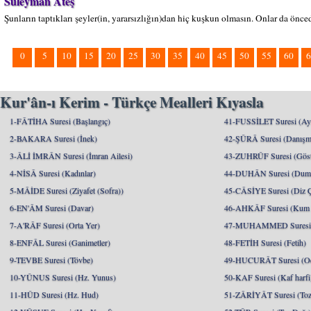
Süleyman Ateş
Şunların taptıkları şeyler(in, yararsızlığın)dan hiç kuşkun olmasın. Onlar da öncede
0
5
10
15
20
25
30
35
40
45
50
55
60
6
Kur'ân-ı Kerim - Türkçe Mealleri Kıyasla
1-FÂTİHA Suresi (Başlangıç)
41-FUSSİLET Suresi (Ayrı
2-BAKARA Suresi (İnek)
42-ŞÛRÂ Suresi (Danışm
3-ÂLİ İMRÂN Suresi (İmran Ailesi)
43-ZUHRÛF Suresi (Göste
4-NİSÂ Suresi (Kadınlar)
44-DUHÂN Suresi (Dum
5-MÂİDE Suresi (Ziyafet (Sofra))
45-CÂSİYE Suresi (Diz 
6-EN'ÂM Suresi (Davar)
46-AHKÂF Suresi (Kum T
7-A'RÂF Suresi (Orta Yer)
47-MUHAMMED Suresi (
8-ENFÂL Suresi (Ganimetler)
48-FETİH Suresi (Fetih)
9-TEVBE Suresi (Tövbe)
49-HUCURÂT Suresi (Od
10-YÛNUS Suresi (Hz. Yunus)
50-KAF Suresi (Kaf harfi
11-HÛD Suresi (Hz. Hud)
51-ZÂRİYÂT Suresi (Toz