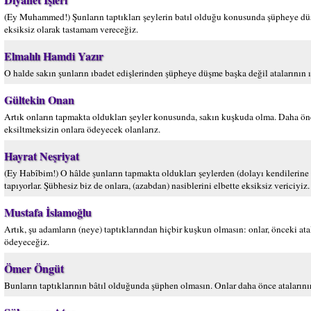
(Ey Muhammed!) Şunların taptıkları şeylerin batıl olduğu konusunda şüpheye düşme
eksiksiz olarak tastamam vereceğiz.
Elmalılı Hamdi Yazır
O halde sakın şunların ıbadet edişlerinden şüpheye düşme başka değil atalarının ıb
Gültekin Onan
Artık onların tapmakta oldukları şeyler konusunda, sakın kuşkuda olma. Daha öncele
eksiltmeksizin onlara ödeyecek olanlarız.
Hayrat Neşriyat
(Ey Habîbim!) O hâlde şunların tapmakta oldukları şeylerden (dolayı kendilerine 
tapıyorlar. Şübhesiz biz de onlara, (azabdan) nasiblerini elbette eksiksiz vericiyiz.
Mustafa İslamoğlu
Artık, şu adamların (neye) taptıklarından hiçbir kuşkun olmasın: onlar, önceki ata
ödeyeceğiz.
Ömer Öngüt
Bunların taptıklarının bâtıl olduğunda şüphen olmasın. Onlar daha önce atalarının 