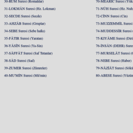
30-RÛM Suresi (Romalılar)
70-MEÂRİC Suresi (Yükse
31-LOKMÂN Suresi (Hz. Lokman)
71-NÛH Suresi (Hz. Nuh
32-SECDE Suresi (Secde)
72-CİNN Suresi (Cin)
33-AHZÂB Suresi (Gruplar)
73-MUZZEMMİL Suresi 
34-SEBE Suresi (Sebe halkı)
74-MUDDESSİR Suresi (
35-FÂTIR Suresi (Yaratan)
75-KIYÂME Suresi (Diril
36-YÂSÎN Suresi (Ya-Sin)
76-İNSÂN (DEHR) Suresi
37-SÂFFÂT Suresi (Saf Tutanlar)
77-MURSELÂT Suresi (Gö
38-SÂD Suresi (Sad)
78-NEBE Suresi (Haber)
39-ZUMER Suresi (Zümreler)
79-NÂZİÂT Suresi (Söküp
40-MU'MİN Suresi (Mü'min)
80-ABESE Suresi (Yüzünü