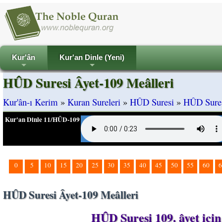
Kur'ân
Kur'an Dinle (Yeni)
+
+
HÛD Suresi Âyet-109 Meâlleri
Kur'ân-ı Kerim
»
Kuran Sureleri
»
HÛD Suresi
»
HÛD Sures
Kur'an Dinle 11/HÛD-109
0
5
10
15
20
25
30
35
40
45
50
55
60
6
HÛD Suresi Âyet-109 Meâlleri
HÛD Suresi 109. âyet içi