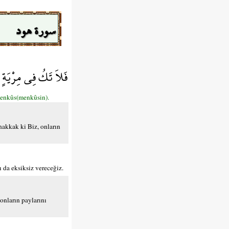
سورة هود
فَلاَ تَكُ فِي مِرْيَةٍ م
menkûs(menkûsin).
uhakkak ki Biz, onların
ı da eksiksiz vereceğiz.
 onların paylarını