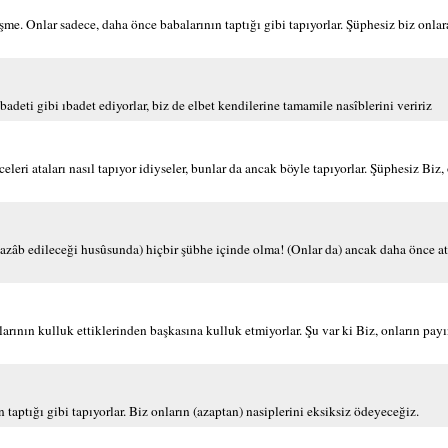
. Onlar sadece, daha önce babalarının taptığı gibi tapıyorlar. Şüphesiz biz onlara
adeti gibi ıbadet ediyorlar, biz de elbet kendilerine tamamile nasîblerini veririz
ri ataları nasıl tapıyor idiyseler, bunlar da ancak böyle tapıyorlar. Şüphesiz Biz, 
azâb edileceği husûsunda) hiçbir şübhe içinde olma! (Onlar da) ancak daha önce at
larının kulluk ettiklerinden başkasına kulluk etmiyorlar. Şu var ki Biz, onların pay
taptığı gibi tapıyorlar. Biz onların (azaptan) nasiplerini eksiksiz ödeyeceğiz.