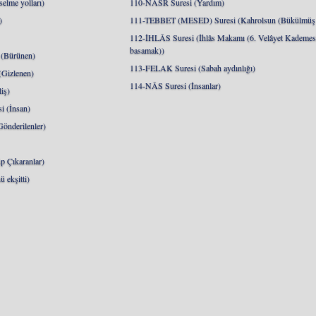
lme yolları)
110-NASR Suresi (Yardım)
)
111-TEBBET (MESED) Suresi (Kahrolsun (Bükülmüş 
112-İHLÂS Suresi (İhlâs Makamı (6. Velâyet Kademesi
basamak))
(Bürünen)
113-FELAK Suresi (Sabah aydınlığı)
Gizlenen)
114-NÂS Suresi (İnsanlar)
iş)
 (İnsan)
nderilenler)
 Çıkaranlar)
 ekşitti)