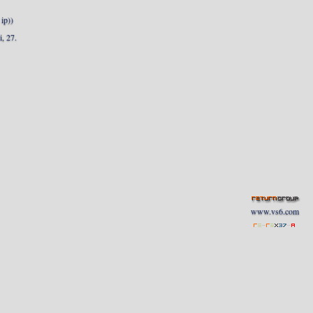
ip))
, 27.
www.vs6.com