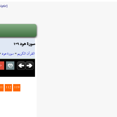
]
iştir
سورة هود ١٠٩
»
سورة هود
»
القرآن الكريم
11
112
119