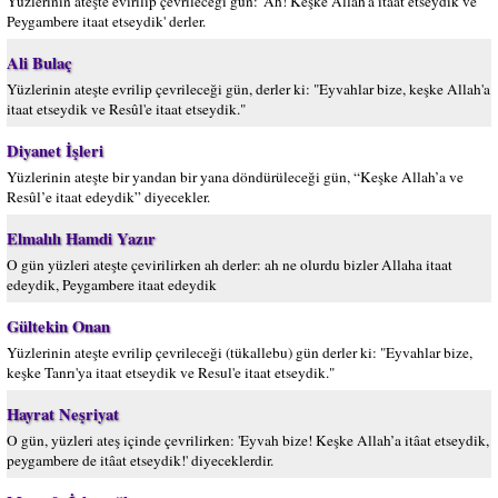
Yüzlerinin ateşte evirilip çevrileceği gün: 'Ah! Keşke Allah'a itaat etseydik ve
Peygambere itaat etseydik' derler.
Ali Bulaç
Yüzlerinin ateşte evrilip çevrileceği gün, derler ki: "Eyvahlar bize, keşke Allah'a
itaat etseydik ve Resûl'e itaat etseydik."
Diyanet İşleri
Yüzlerinin ateşte bir yandan bir yana döndürüleceği gün, “Keşke Allah’a ve
Resûl’e itaat edeydik” diyecekler.
Elmalılı Hamdi Yazır
O gün yüzleri ateşte çevirilirken ah derler: ah ne olurdu bizler Allaha itaat
edeydik, Peygambere itaat edeydik
Gültekin Onan
Yüzlerinin ateşte evrilip çevrileceği (tükallebu) gün derler ki: "Eyvahlar bize,
keşke Tanrı'ya itaat etseydik ve Resul'e itaat etseydik."
Hayrat Neşriyat
O gün, yüzleri ateş içinde çevrilirken: 'Eyvah bize! Keşke Allah’a itâat etseydik,
peygambere de itâat etseydik!' diyeceklerdir.