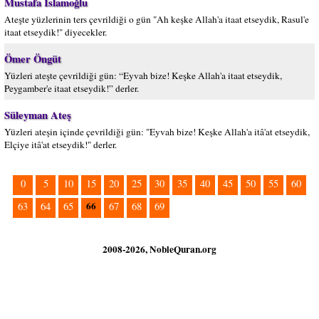
Mustafa İslamoğlu
Ateşte yüzlerinin ters çevrildiği o gün "Ah keşke Allah'a itaat etseydik, Rasul'e
itaat etseydik!" diyecekler.
Ömer Öngüt
Yüzleri ateşte çevrildiği gün: “Eyvah bize! Keşke Allah'a itaat etseydik,
Peygamber'e itaat etseydik!” derler.
Süleyman Ateş
Yüzleri ateşin içinde çevrildiği gün: "Eyvah bize! Keşke Allah'a itâ'at etseydik,
Elçiye itâ'at etseydik!" derler.
0
5
10
15
20
25
30
35
40
45
50
55
60
66
63
64
65
67
68
69
2008-2026, NobleQuran.org