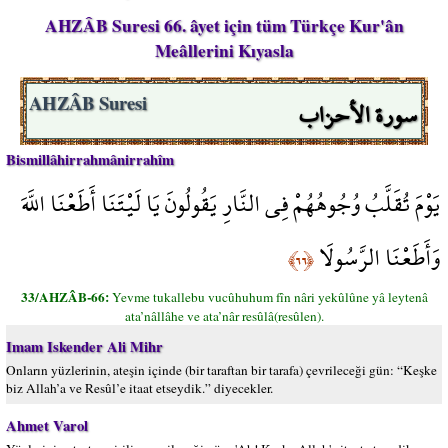
AHZÂB Suresi 66. âyet için tüm Türkçe Kur'ân
Meâllerini Kıyasla
سورة الأحزاب
AHZÂB Suresi
Bismillâhirrahmânirrahîm
يَوْمَ تُقَلَّبُ وُجُوهُهُمْ فِي النَّارِ يَقُولُونَ يَا لَيْتَنَا أَطَعْنَا اللَّهَ
وَأَطَعْنَا الرَّسُولَا
﴿٦٦﴾
33/AHZÂB-66:
Yevme tukallebu vucûhuhum fîn nâri yekûlûne yâ leytenâ
ata’nâllâhe ve ata’nâr resûlâ(resûlen).
Imam Iskender Ali Mihr
Onların yüzlerinin, ateşin içinde (bir taraftan bir tarafa) çevrileceği gün: “Keşke
biz Allah’a ve Resûl’e itaat etseydik.” diyecekler.
Ahmet Varol