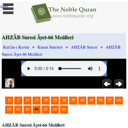
]
iştir
AHZÂB Suresi Âyet-66 Meâlleri
»
»
»
Kur'ân-ı Kerim
Kuran Sureleri
AHZÂB Suresi
AHZÂB
Suresi Âyet-66 Meâlleri
0
5
10
15
20
25
30
35
40
45
50
55
60
66
63
64
65
67
68
69
AHZÂB Suresi Âyet-66 Meâlleri