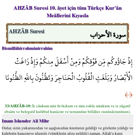
AHZÂB Suresi 10. âyet için tüm Türkçe Kur'ân
Meâllerini Kıyasla
سورة الأحزاب
AHZÂB Suresi
Bismillâhirrahmânirrahîm
إِذْ جَاؤُوكُم مِّن فَوْقِكُمْ وَمِنْ أَسْفَلَ مِنكُمْ وَإِذْ زَاغَتْ
الْأَبْصَارُ وَبَلَغَتِ الْقُلُوبُ الْحَنَاجِرَ وَتَظُنُّونَ بِاللَّهِ الظُّنُونَا
﴿١٠﴾
33/AHZÂB-10:
İz câukum min fevkıkum ve min esfele minkum ve iz zâgatil
ebsâru ve belegatil kulûbul hanâcire ve tezunnûne billâhiz zunûnâ(zunûnen).
Imam Iskender Ali Mihr
Onlar, sizin yukarınızdan ve aşağınızdan üzerinize geldiği ve gözlerin yıldığı ve
kalplerin hançereye ulaştığı (yüreklerin ağza geldiği) zaman, Allah’a karşı