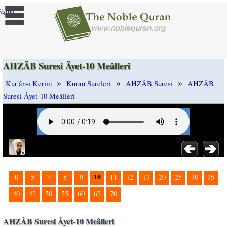
]
iştir
AHZÂB Suresi Âyet-10 Meâlleri
»
»
»
Kur'ân-ı Kerim
Kuran Sureleri
AHZÂB Suresi
AHZÂB
Suresi Âyet-10 Meâlleri
10
0
5
7
8
9
11
12
13
20
25
30
35
40
45
50
55
60
65
70
AHZÂB Suresi Âyet-10 Meâlleri