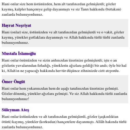
Hani onlar size hem üstünüzden, hem alt tarafınızdan gelmişlerdi; gözler
kaymış, kalpler hançereye gelip dayanmıştı ve siz Tanrı hakkında (birtakım)
zanlarda bulunuyordunuz.
Hayrat Neşriyat
Hani (onlar) size, üstünüzden ve alt tarafınızdan gelmişlerdi ve o vakit, gözler
kaymış, yürekler gırtlaklara dayanmıştı ve Allah hakkında türlü türlü zanlarda
bulunuyordunuz.
Mustafa İslamoğlu
Hani onlar önünüzden ve sizin ardınızdan üzerinize gelmişlerdi; işte o an
gözlerin yuvalarından fırladığı, yüreklerin ağızlara geldiği bir andı; öyle bir hal
ki, Allah'ın ne yapacağı hakkında her tür düşünce zihninizde cirit atıyordu.
Ömer Öngüt
Hani onlar hem yukarınızdan hem de aşağı tarafınızdan üzerinize gelmişti.
Gözler dönmüş, yürekler ağızlara gelmişti. Ve siz Allah hakkında türlü zanlarda
bulunuyordunuz!
Süleyman Ateş
Hani onlar üstünüzden ve alt tarafınızdan gelmişlerdi, gözler (şaşkınlıktan
ötürü) kaymış, yürekler (korkudan) hançerelere dayanmıştı. Allâh hakında türlü
zanlarda bulunuyordunuz.