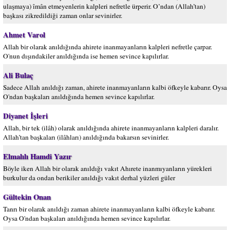
ulaşmaya) îmân etmeyenlerin kalpleri nefretle ürperir. O’ndan (Allah’tan)
başkası zikredildiği zaman onlar sevinirler.
Ahmet Varol
Allah bir olarak anıldığında ahirete inanmayanların kalpleri nefretle çarpar.
O'nun dışındakiler anıldığında ise hemen sevince kapılırlar.
Ali Bulaç
Sadece Allah anıldığı zaman, ahirete inanmayanların kalbi öfkeyle kabarır. Oysa
O'ndan başkaları anıldığında hemen sevince kapılırlar.
Diyanet İşleri
Allah, bir tek (ilâh) olarak anıldığında ahirete inanmayanların kalpleri daralır.
Allah’tan başkaları (ilâhları) anıldığında bakarsın sevinirler.
Elmalılı Hamdi Yazır
Böyle iken Allah bir olarak anıldığı vakıt Ahırete inanmıyanların yürekleri
burkulur da ondan berikiler anıldığı vakıt derhal yüzleri güler
Gültekin Onan
Tanrı bir olarak anıldığı zaman ahirete inanmayanların kalbi öfkeyle kabarır.
Oysa O'ndan başkaları anıldığında hemen sevince kapılırlar.