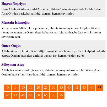
Hayrat Neşriyat
Hem Allah tek olarak anıldığı zaman, âhirete îmân etmeyenlerin kalbleri daralır!
Ama O’ndan başkaları anıldığı zaman, hemen sevinirler.
Mustafa İslamoğlu
Ve ne zaman Allah tek başına anılsa, ahirete inanmayanların kalpleri tiksinti
tuyar; ne zaman da O'nun dışında başka varlıklar anılsa, bu kez aynı kimseler
sevinçten uçar.
Ömer Öngüt
Allah ortaksız olarak zikredildiği zaman ahirete inanmayanların kalpleri nefretle
çarpar. O'ndan başkaları anıldığı zaman ise, hemen yüzleri güler.
Süleyman Ateş
Allâh, tek olarak anıldığı zaman; âhirete inanmayanların kalbleri ürker. Ama
O'ndan başka (tanrı)ları da anıldığı zaman, hemen sevinirler.
45
0
5
10
15
20
25
30
35
40
42
43
44
46
47
48
55
60
65
70
75