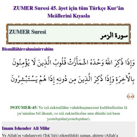
ZUMER Suresi 45. âyet için tüm Türkçe Kur'ân
Meâllerini Kıyasla
سورة الزمر
ZUMER Suresi
Bismillâhirrahmânirrahîm
وَإِذَا ذُكِرَ اللَّهُ وَحْدَهُ اشْمَأَزَّتْ قُلُوبُ الَّذِينَ لَا يُؤْمِنُونَ
بِالْآخِرَةِ وَإِذَا ذُكِرَ الَّذِينَ مِن دُونِهِ إِذَا هُمْ يَسْتَبْشِرُونَ
﴿٤٥﴾
39/ZUMER-45:
Ve izâ zukirallâhu vahdehuşmeezzet kulûbullezîne lâ
yu’minûne bil âhırati, ve izâ zukirellezîne min dûnihi izâ hum
yestebşirûn(yestebşirûne).
Imam Iskender Ali Mihr
Ve Allah’ın vahdaniyeti (Tek’liği) zikredildiği zaman, ahirete (Allah’a