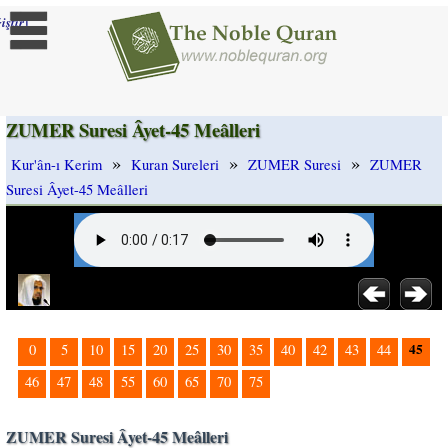
]
iştir
ZUMER Suresi Âyet-45 Meâlleri
»
»
»
Kur'ân-ı Kerim
Kuran Sureleri
ZUMER Suresi
ZUMER
Suresi Âyet-45 Meâlleri
45
0
5
10
15
20
25
30
35
40
42
43
44
46
47
48
55
60
65
70
75
ZUMER Suresi Âyet-45 Meâlleri