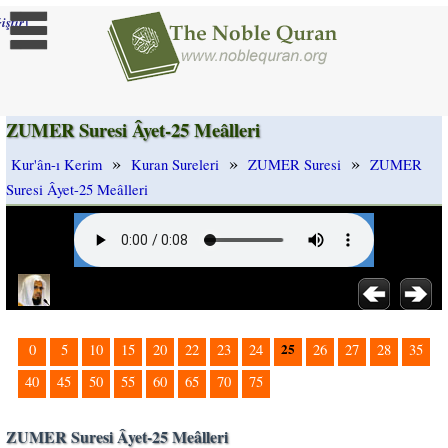
]
iştir
ZUMER Suresi Âyet-25 Meâlleri
»
»
»
Kur'ân-ı Kerim
Kuran Sureleri
ZUMER Suresi
ZUMER
Suresi Âyet-25 Meâlleri
25
0
5
10
15
20
22
23
24
26
27
28
35
40
45
50
55
60
65
70
75
ZUMER Suresi Âyet-25 Meâlleri