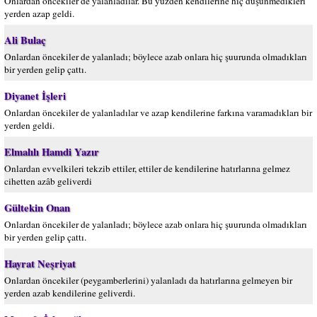
Onlardan öncekiler de yalanladılar. Bu yüzden kendilerine hiç düşünmedikleri
yerden azap geldi.
Ali Bulaç
Onlardan öncekiler de yalanladı; böylece azab onlara hiç şuurunda olmadıkları
bir yerden gelip çattı.
Diyanet İşleri
Onlardan öncekiler de yalanladılar ve azap kendilerine farkına varamadıkları bir
yerden geldi.
Elmalılı Hamdi Yazır
Onlardan evvelkileri tekzib ettiler, ettiler de kendilerine hatırlarına gelmez
cihetten azâb geliverdi
Gültekin Onan
Onlardan öncekiler de yalanladı; böylece azab onlara hiç şuurunda olmadıkları
bir yerden gelip çattı.
Hayrat Neşriyat
Onlardan öncekiler (peygamberlerini) yalanladı da hatırlarına gelmeyen bir
yerden azab kendilerine geliverdi.