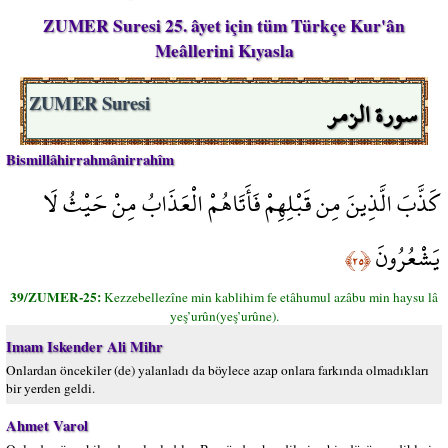
ZUMER Suresi 25. âyet için tüm Türkçe Kur'ân
Meâllerini Kıyasla
سورة الزمر
ZUMER Suresi
Bismillâhirrahmânirrahîm
كَذَّبَ الَّذِينَ مِن قَبْلِهِمْ فَأَتَاهُمْ الْعَذَابُ مِنْ حَيْثُ لَا
يَشْعُرُونَ
﴿٢٥﴾
39/ZUMER-25:
Kezzebellezîne min kablihim fe etâhumul azâbu min haysu lâ
yeş’urûn(yeş’urûne).
Imam Iskender Ali Mihr
Onlardan öncekiler (de) yalanladı da böylece azap onlara farkında olmadıkları
bir yerden geldi.
Ahmet Varol