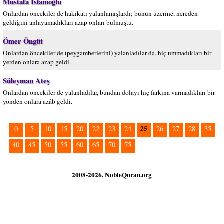
Mustafa İslamoğlu
Onlardan öncekiler de hakikati yalanlamışlardı; bunun üzerine, nereden
geldiğini anlayamadıkları azap onları bulmuştu.
Ömer Öngüt
Onlardan öncekiler de (peygamberlerini) yalanladılar da, hiç ummadıkları bir
yerden onlara azap geldi.
Süleyman Ateş
Onlardan öncekiler de yalanladılar, bundan dolayı hiç farkına varmadıkları bir
yönden onlara azâb geldi.
25
0
5
10
15
20
22
23
24
26
27
28
35
40
45
50
55
60
65
70
75
2008-2026, NobleQuran.org