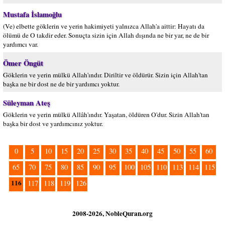
Mustafa İslamoğlu
(Ve) elbette göklerin ve yerin hakimiyeti yalnızca Allah'a aittir: Hayatı da
ölümü de O takdir eder. Sonuçta sizin için Allah dışında ne bir yar, ne de bir
yardımcı var.
Ömer Öngüt
Göklerin ve yerin mülkü Allah'ındır. Diriltir ve öldürür. Sizin için Allah'tan
başka ne bir dost ne de bir yardımcı yoktur.
Süleyman Ateş
Göklerin ve yerin mülkü Allâh'ındır. Yaşatan, öldüren O'dur. Sizin Allah'tan
başka bir dost ve yardımcınız yoktur.
0
5
10
15
20
25
30
35
40
45
50
55
60
65
70
75
80
85
90
95
100
105
110
113
114
115
116
117
118
119
126
2008-2026, NobleQuran.org