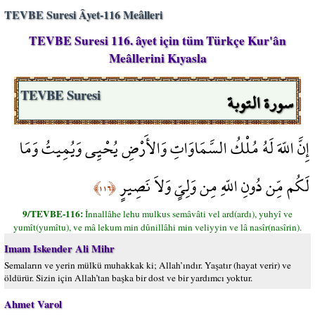
TEVBE Suresi Âyet-116 Meâlleri
TEVBE Suresi 116. âyet için tüm Türkçe Kur'ân
Meâllerini Kıyasla
سورة التوبة
TEVBE Suresi
إِنَّ اللّهَ لَهُ مُلْكُ السَّمَاوَاتِ وَالأَرْضِ يُحْيِي وَيُمِيتُ وَمَا
لَكُم مِّن دُونِ اللّهِ مِن وَلِيٍّ وَلاَ نَصِيرٍ
﴿١١٦﴾
9/TEVBE-116:
İnnallâhe lehu mulkus semâvâti vel ard(ardı), yuhyî ve
yumît(yumîtu), ve mâ lekum min dûnillâhi min veliyyin ve lâ nasîr(nasîrin).
Imam Iskender Ali Mihr
Semaların ve yerin mülkü muhakkak ki; Allah’ındır. Yaşatır (hayat verir) ve
öldürür. Sizin için Allah’tan başka bir dost ve bir yardımcı yoktur.
Ahmet Varol