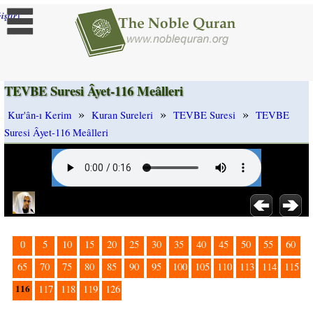
]
iştir
TEVBE Suresi Âyet-116 Meâlleri
»
»
»
Kur'ân-ı Kerim
Kuran Sureleri
TEVBE Suresi
TEVBE
Suresi Âyet-116 Meâlleri
0
5
10
15
20
25
30
35
40
45
50
55
60
65
70
75
80
85
90
95
100
105
110
113
114
115
116
117
118
119
126