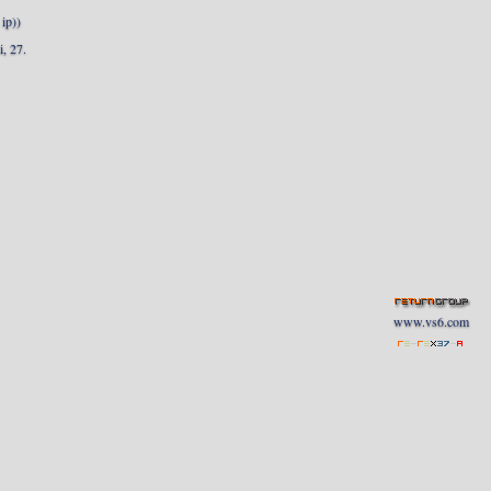
ip))
, 27.
www.vs6.com