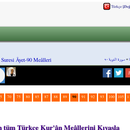
[
Türkçe
Değ
سورة التوبة ٩٠
»
uresi Âyet-90 Meâlleri
90
5
70
75
80
85
87
88
89
91
92
93
100
105
1
n tüm Türkçe Kur'ân Meâllerini Kıyasla