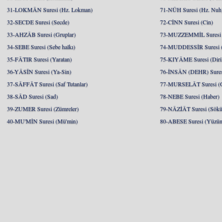
31-LOKMÂN Suresi (Hz. Lokman)
71-NÛH Suresi (Hz. Nuh
32-SECDE Suresi (Secde)
72-CİNN Suresi (Cin)
33-AHZÂB Suresi (Gruplar)
73-MUZZEMMİL Suresi 
34-SEBE Suresi (Sebe halkı)
74-MUDDESSİR Suresi (
35-FÂTIR Suresi (Yaratan)
75-KIYÂME Suresi (Diril
36-YÂSÎN Suresi (Ya-Sin)
76-İNSÂN (DEHR) Suresi
37-SÂFFÂT Suresi (Saf Tutanlar)
77-MURSELÂT Suresi (Gö
38-SÂD Suresi (Sad)
78-NEBE Suresi (Haber)
39-ZUMER Suresi (Zümreler)
79-NÂZİÂT Suresi (Söküp
40-MU'MİN Suresi (Mü'min)
80-ABESE Suresi (Yüzünü