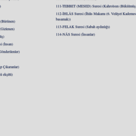
)
111-TEBBET (MESED) Suresi (Kahrolsun (Bükülmüş 
112-İHLÂS Suresi (İhlâs Makamı (6. Velâyet Kademesi
basamak))
(Bürünen)
113-FELAK Suresi (Sabah aydınlığı)
Gizlenen)
114-NÂS Suresi (İnsanlar)
iş)
 (İnsan)
nderilenler)
 Çıkaranlar)
 ekşitti)