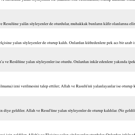
 ve Resulüne yalân söyleyenler de oturdular, muhakkak bunların kâfir olanlarına elî
 elçisine yalan söyleyenler de oturup kaldı. Onlardan küfredenlere pek acı bir azab i
h’a ve Resûlüne yalan söyleyenler ise oturdu. Onlardan inkâr edenlere yakında (pek)
lmama) izni verilmesini talep ettiler; Allah ve Rasulü'nü yalanlayanlar ise oturup 
 diye geldiler. Allah ve Resul'üne yalan söyleyenler de oturup kaldılar. (Ne geldile
i için geldiler; Allah'a ve Elçisine yalan söyleyenler oturdular. Onlardan inkâr ed