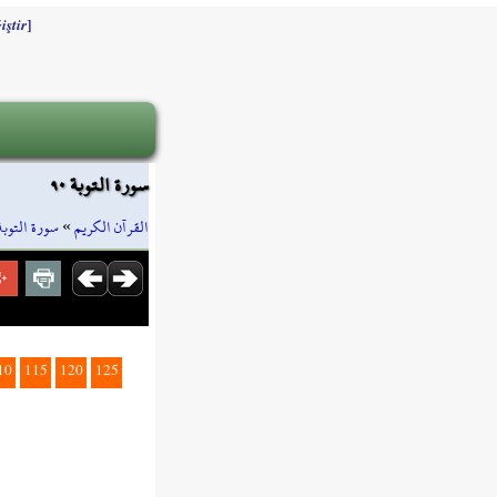
]
iştir
سورة التوبة ٩٠
سورة التوبة
»
القرآن الكريم
10
115
120
125