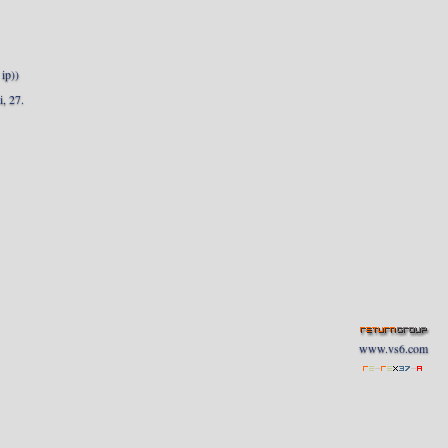
ip))
, 27.
www.vs6.com