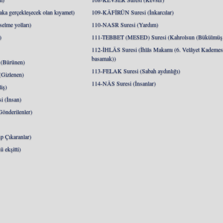
a gerçekleşecek olan kıyamet)
109-KÂFİRÛN Suresi (İnkarcılar)
lme yolları)
110-NASR Suresi (Yardım)
)
111-TEBBET (MESED) Suresi (Kahrolsun (Bükülmüş 
112-İHLÂS Suresi (İhlâs Makamı (6. Velâyet Kademesi
basamak))
(Bürünen)
113-FELAK Suresi (Sabah aydınlığı)
Gizlenen)
114-NÂS Suresi (İnsanlar)
iş)
 (İnsan)
nderilenler)
 Çıkaranlar)
 ekşitti)