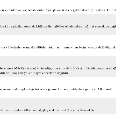
eri gidenler var ya; Allah, onları bağışlayacak da değildir, doğru yola iletecek de d
yine küfre gittiler, sonra da küfürde ileri gittiler Allah onları mağfiret edecek de değ
ra küfredenler, sonra da küfürleri artanlar... Tanrı onları bağışlayacak değildir, onl
be ederek Mûsâ’ya tekrar) îmân edip, sonra (bu def'a Îsâ’yı) inkâr edenler, sonra 
dilerini (hak) bir yola hidâyet edecek de değildir.
ve en sonunda saplandığı inkara boğazına kadar gömülenlere gelince: Allah onları
larını artıranları Allah ne bağışlayacak ne de doğru yola iletecektir.