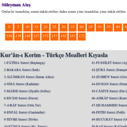
Süleyman Ateş
Onlar ki inandılar, sonra inkâr ettiler; daha sonra yine inandılar, yine inkâr ettiler,
0
5
10
15
20
25
30
35
40
45
50
55
60
6
138
139
140
147
152
157
162
167
172
Kur'ân-ı Kerim - Türkçe Mealleri Kıyasla
1-FÂTİHA Suresi (Başlangıç)
41-FUSSİLET Suresi (Ayrı
2-BAKARA Suresi (İnek)
42-ŞÛRÂ Suresi (Danışm
3-ÂLİ İMRÂN Suresi (İmran Ailesi)
43-ZUHRÛF Suresi (Göste
4-NİSÂ Suresi (Kadınlar)
44-DUHÂN Suresi (Dum
5-MÂİDE Suresi (Ziyafet (Sofra))
45-CÂSİYE Suresi (Diz 
6-EN'ÂM Suresi (Davar)
46-AHKÂF Suresi (Kum T
7-A'RÂF Suresi (Orta Yer)
47-MUHAMMED Suresi (
8-ENFÂL Suresi (Ganimetler)
48-FETİH Suresi (Fetih)
9-TEVBE Suresi (Tövbe)
49-HUCURÂT Suresi (Od
10-YÛNUS Suresi (Hz. Yunus)
50-KAF Suresi (Kaf harfi