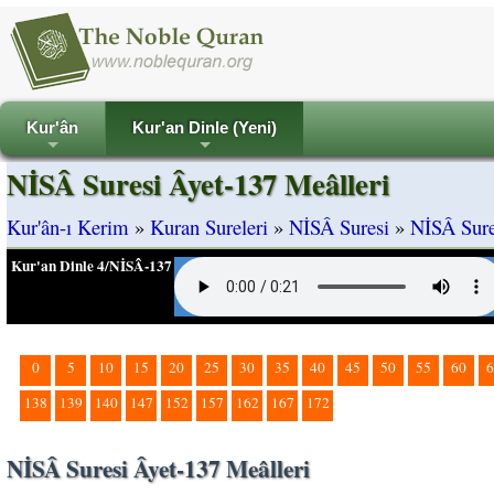
Kur'ân
Kur'an Dinle (Yeni)
+
+
NİSÂ Suresi Âyet-137 Meâlleri
Kur'ân-ı Kerim
»
Kuran Sureleri
»
NİSÂ Suresi
»
NİSÂ Sure
Kur'an Dinle 4/NİSÂ-137
0
5
10
15
20
25
30
35
40
45
50
55
60
6
138
139
140
147
152
157
162
167
172
NİSÂ Suresi Âyet-137 Meâlleri