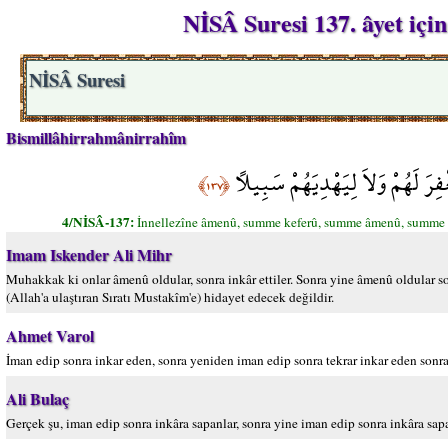
NİSÂ Suresi 137. âyet iç
NİSÂ Suresi
Bismillâhirrahmânirrahîm
يَغْفِرَ لَهُمْ وَلاَ لِيَهْدِيَهُمْ سَبِيلاً
﴿١٣٧﴾
4/NİSÂ-137:
İnnellezîne âmenû, summe keferû, summe âmenû, summe ke
Imam Iskender Ali Mihr
Muhakkak ki onlar âmenû oldular, sonra inkâr ettiler. Sonra yine âmenû oldular sonr
(Allah'a ulaştıran Sıratı Mustakîm'e) hidayet edecek değildir.
Ahmet Varol
İman edip sonra inkar eden, sonra yeniden iman edip sonra tekrar inkar eden sonra da
Ali Bulaç
Gerçek şu, iman edip sonra inkâra sapanlar, sonra yine iman edip sonra inkâra sapanl