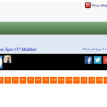
[
Türkçe
Değ
سورة النساء ١٣٧
»
ء
si Âyet-137 Meâlleri
5
70
75
80
85
90
95
100
105
110
115
120
125
130
1