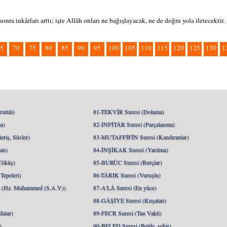
 sonra inkârları arttı; işte Allâh onları ne bağışlayacak, ne de doğru yola iletecektir.
5
70
75
80
85
90
95
100
105
110
115
120
125
130
1
ntılı)
81-TEKVÎR Suresi (Dolama)
a)
82-İNFİTÂR Suresi (Parçalanma)
riş, Süsler)
83-MUTAFFİFÎN Suresi (Kandıranlar)
an)
84-İNŞİKAK Suresi (Yarılma)
Çöküş)
85-BURÛC Suresi (Burçlar)
epeleri)
86-TÂRIK Suresi (Vuruşlu)
Hz. Muhammed (S.A.V))
87-A'LÂ Suresi (En yüce)
88-GÂŞİYE Suresi (Kuşatan)
alar)
89-FECR Suresi (Tan Vakti)
)
90-BELED Suresi (Belde, şehir)