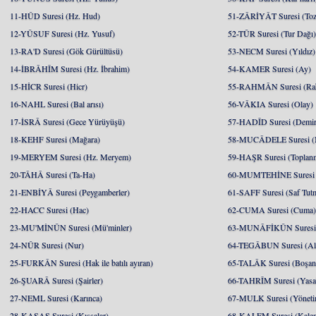
11-HÛD Suresi (Hz. Hud)
51-ZÂRİYÂT Suresi (Toz
12-YÛSUF Suresi (Hz. Yusuf)
52-TÛR Suresi (Tur Dağı
13-RA'D Suresi (Gök Gürültüsü)
53-NECM Suresi (Yıldız)
14-İBRÂHÎM Suresi (Hz. İbrahim)
54-KAMER Suresi (Ay)
15-HİCR Suresi (Hicr)
55-RAHMÂN Suresi (Ra
16-NAHL Suresi (Bal arısı)
56-VÂKIA Suresi (Olay)
17-İSRÂ Suresi (Gece Yürüyüşü)
57-HADÎD Suresi (Demir
18-KEHF Suresi (Mağara)
58-MUCÂDELE Suresi (
19-MERYEM Suresi (Hz. Meryem)
59-HAŞR Suresi (Toplan
20-TÂHÂ Suresi (Ta-Ha)
60-MUMTEHİNE Suresi (
21-ENBİYÂ Suresi (Peygamberler)
61-SAFF Suresi (Saf Tut
22-HACC Suresi (Hac)
62-CUMA Suresi (Cuma
23-MU'MİNÛN Suresi (Mü'minler)
63-MUNÂFİKÛN Suresi 
24-NÛR Suresi (Nur)
64-TEGÂBUN Suresi (Al
25-FURKÂN Suresi (Hak ile batılı ayıran)
65-TALÂK Suresi (Boşa
26-ŞUARÂ Suresi (Şairler)
66-TAHRÎM Suresi (Yasa
27-NEML Suresi (Karınca)
67-MULK Suresi (Yöneti
28-KASAS Suresi (Kıssalar)
68-KALEM Suresi (Kale