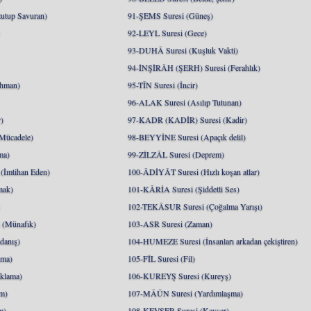
utup Savuran)
91-ŞEMS Suresi (Güneş)
)
92-LEYL Suresi (Gece)
93-DUHÂ Suresi (Kuşluk Vakti)
94-İNŞİRÂH (ŞERH) Suresi (Ferahlık)
hman)
95-TÎN Suresi (İncir)
96-ALAK Suresi (Asılıp Tutunan)
)
97-KADR (KADİR) Suresi (Kadir)
Mücadele)
98-BEYYİNE Suresi (Apaçık delil)
ma)
99-ZİLZÂL Suresi (Deprem)
İmtihan Eden)
100-ÂDİYÂT Suresi (Hızlı koşan atlar)
mak)
101-KÂRİA Suresi (Şiddetli Ses)
)
102-TEKÂSUR Suresi (Çoğalma Yarışı)
(Münafık)
103-ASR Suresi (Zaman)
danış)
104-HUMEZE Suresi (İnsanları arkadan çekiştiren)
nma)
105-FÎL Suresi (Fil)
klama)
106-KUREYŞ Suresi (Kureyş)
m)
107-MÂÛN Suresi (Yardımlaşma)
m)
108-KEVSER Suresi (Kevser)