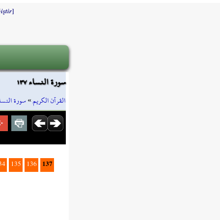
]
iştir
سورة النساء ١٣٧
سورة النسا
»
القرآن الكريم
137
34
135
136