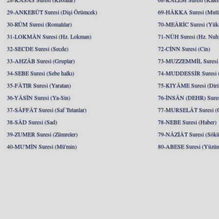
29-ANKEBÛT Suresi (Dişi Örümcek)
69-HÂKKA Suresi (Mutlak
30-RÛM Suresi (Romalılar)
70-MEÂRİC Suresi (Yükse
31-LOKMÂN Suresi (Hz. Lokman)
71-NÛH Suresi (Hz. Nuh
32-SECDE Suresi (Secde)
72-CİNN Suresi (Cin)
33-AHZÂB Suresi (Gruplar)
73-MUZZEMMİL Suresi 
34-SEBE Suresi (Sebe halkı)
74-MUDDESSİR Suresi (
35-FÂTIR Suresi (Yaratan)
75-KIYÂME Suresi (Diril
36-YÂSÎN Suresi (Ya-Sin)
76-İNSÂN (DEHR) Suresi
37-SÂFFÂT Suresi (Saf Tutanlar)
77-MURSELÂT Suresi (Gö
38-SÂD Suresi (Sad)
78-NEBE Suresi (Haber)
39-ZUMER Suresi (Zümreler)
79-NÂZİÂT Suresi (Söküp
40-MU'MİN Suresi (Mü'min)
80-ABESE Suresi (Yüzünü