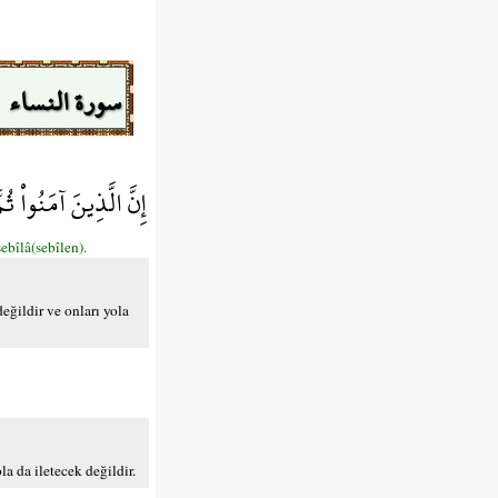
سورة النساء
إِنَّ الَّذِينَ آمَنُواْ ثُم
bîlâ(sebîlen).
değildir ve onları yola
la da iletecek değildir.