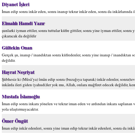
Diyanet İşleri
İman edip sonra inkâr eden, sonra inanıp tekrar inkâr eden, sonra da inkârlarında il
Elmalılı Hamdi Yazır
şunlarki iyman ettiler, sonra tuttular küfre gittiler, sonra yine iyman ettiler, sonra 
çıkaracak da değildir
Gültekin Onan
Gerçek şu, inanıp / inandıktan sonra küfredenler, sonra yine inanıp / inandıktan son
değildir.
Hayrat Neşriyat
Şübhesiz ki (Mûsâ’ya) îmân edip sonra (buzağıya taparak) inkâr edenler, sonra(tev
inkârda ileri giden (yahudi)ler yok mu, Allah, onlara mağfiret edecek değildir, ken
Mustafa İslamoğlu
İman edip sonra inkara yönelen ve tekrar iman eden ve ardından inkara saplanan 
yola ulaştırmayacaktır.
Ömer Öngüt
İman edip inkâr edenleri, sonra yine iman edip tekrar inkâr edenleri, sonra da inkâr