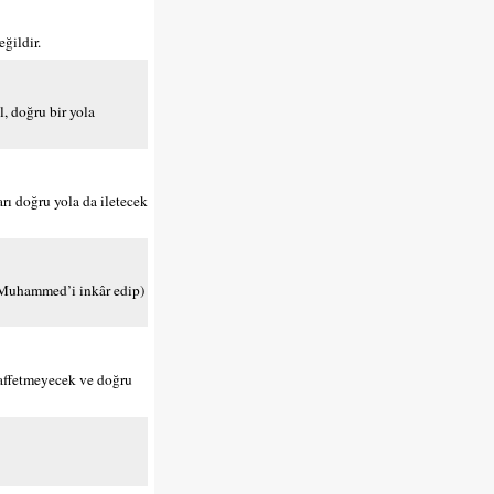
eğildir.
il, doğru bir yola
arı doğru yola da iletecek
da(Muhammed’i inkâr edip)
 affetmeyecek ve doğru