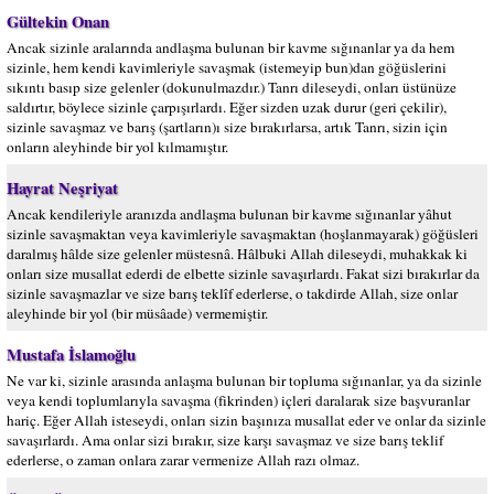
Gültekin Onan
Ancak sizinle aralarında andlaşma bulunan bir kavme sığınanlar ya da hem
sizinle, hem kendi kavimleriyle savaşmak (istemeyip bun)dan göğüslerini
sıkıntı basıp size gelenler (dokunulmazdır.) Tanrı dileseydi, onları üstünüze
saldırtır, böylece sizinle çarpışırlardı. Eğer sizden uzak durur (geri çekilir),
sizinle savaşmaz ve barış (şartların)ı size bırakırlarsa, artık Tanrı, sizin için
onların aleyhinde bir yol kılmamıştır.
Hayrat Neşriyat
Ancak kendileriyle aranızda andlaşma bulunan bir kavme sığınanlar yâhut
sizinle savaşmaktan veya kavimleriyle savaşmaktan (hoşlanmayarak) göğüsleri
daralmış hâlde size gelenler müstesnâ. Hâlbuki Allah dileseydi, muhakkak ki
onları size musallat ederdi de elbette sizinle savaşırlardı. Fakat sizi bırakırlar da
sizinle savaşmazlar ve size barış teklîf ederlerse, o takdirde Allah, size onlar
aleyhinde bir yol (bir müsâade) vermemiştir.
Mustafa İslamoğlu
Ne var ki, sizinle arasında anlaşma bulunan bir topluma sığınanlar, ya da sizinle
veya kendi toplumlarıyla savaşma (fikrinden) içleri daralarak size başvuranlar
hariç. Eğer Allah isteseydi, onları sizin başınıza musallat eder ve onlar da sizinle
savaşırlardı. Ama onlar sizi bırakır, size karşı savaşmaz ve size barış teklif
ederlerse, o zaman onlara zarar vermenize Allah razı olmaz.