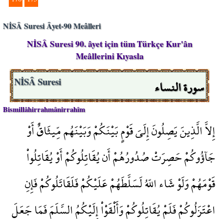
NİSÂ Suresi Âyet-90 Meâlleri
NİSÂ Suresi 90. âyet için tüm Türkçe Kur'ân
Meâllerini Kıyasla
سورة النساء
NİSÂ Suresi
Bismillâhirrahmânirrahîm
إِلاَّ الَّذِينَ يَصِلُونَ إِلَىَ قَوْمٍ بَيْنَكُمْ وَبَيْنَهُم مِّيثَاقٌ أَوْ
جَآؤُوكُمْ حَصِرَتْ صُدُورُهُمْ أَن يُقَاتِلُوكُمْ أَوْ يُقَاتِلُواْ
قَوْمَهُمْ وَلَوْ شَاء اللّهُ لَسَلَّطَهُمْ عَلَيْكُمْ فَلَقَاتَلُوكُمْ فَإِنِ
اعْتَزَلُوكُمْ فَلَمْ يُقَاتِلُوكُمْ وَأَلْقَوْاْ إِلَيْكُمُ السَّلَمَ فَمَا جَعَلَ