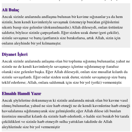
Ali Bulaç
Ancak sizinle aralarında andlaşma bulunan bir kavime sığınanlar ya da hem
sizinle, hem kendi kavimleriyle savaşmak (istemeyip bun)dan göğüslerini
sıkıntı basıp size gelenler (dokunulmazdır.) Allah dileseydi, onları üstünüze
saldırtır, böylece sizinle çarpışırlardı. Eğer sizden uzak durur (geri çekilir),
sizinle savaşmaz ve barış (şartların)ı size bırakırlarsa, artık Allah, sizin için
onların aleyhinde bir yol kılmamıştır.
Diyanet İşleri
Ancak sizinle aralarında anlaşma olan bir topluma sığınmış bulunanlar, yahut ne
sizinle ne de kendi kavimleriyle savaşmayı içlerine sığdıramayıp (tarafsız
olarak) size gelenler başka. Eğer Allah dileseydi, onları size musallat kılardı da
sizinle savaşırlardı. Eğer onlar sizden uzak durur, sizinle savaşmayıp size barış
teklif ederlerse; Allah, onlara saldırmak için size bir yol (yetki) vermemiştir.
Elmalılı Hamdi Yazır
Ancak şöylelerine dokunmayın ki sizinle aralarında misak olan bir kavme vasıl
olmuş bulunurlar, yahud ne size harb etmeği ne de kendi kavmlerine harb etmeği
havsalalarına sığdıramıyarak size gelmişlerdir, eğer Allah dilese idi bunları
üzerinize musallat kılardı da sizinle harb ederlerdi, o halde sizi bırakıb bir tarafa
çekildikleri ve sizinle harb etmeyib sulha yattıkları takdirde de Allah
aleyhlerinde size bir yol vermemiştir