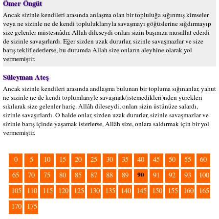
Ömer Öngüt
Ancak sizinle kendileri arasında anlaşma olan bir topluluğa sığınmış kimseler
veya ne sizinle ne de kendi topluluklarıyla savaşmayı göğüslerine sığdırmayıp
size gelenler müstesnâdır. Allah dileseydi onları sizin başınıza musallat ederdi
de sizinle savaşırlardı. Eğer sizden uzak dururlar, sizinle savaşmazlar ve size
barış teklif ederlerse, bu durumda Allah size onların aleyhine olarak yol
vermemiştir.
Süleyman Ateş
Ancak sizinle kendileri arasında andlaşma bulunan bir topluma sığınanlar, yahut
ne sizinle ne de kendi toplumlarıyle savaşmak(istemedikleri)nden yürekleri
sıkılarak size gelenler hariç. Allâh dileseydi, onları sizin üstünüze salardı,
sizinle savaşırlardı. O halde onlar, sizden uzak dururlar, sizinle savaşmazlar ve
sizinle barış içinde yaşamak isterlerse, Allâh size, onlara saldırmak için bir yol
vermemiştir.
0
5
10
15
20
25
30
35
40
45
50
55
60
90
65
70
75
80
85
87
88
89
91
92
93
100
105
110
115
120
125
130
135
140
145
150
155
160
165
170
175