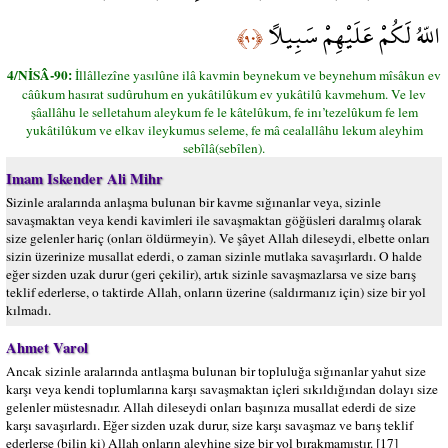
اللّهُ لَكُمْ عَلَيْهِمْ سَبِيلاً
﴿٩٠﴾
4/NİSÂ-90:
İllâllezîne yasılûne ilâ kavmin beynekum ve beynehum mîsâkun ev
câûkum hasırat sudûruhum en yukâtilûkum ev yukâtilû kavmehum. Ve lev
şâallâhu le selletahum aleykum fe le kâtelûkum, fe inı’tezelûkum fe lem
yukâtilûkum ve elkav ileykumus seleme, fe mâ cealallâhu lekum aleyhim
sebîlâ(sebîlen).
Imam Iskender Ali Mihr
Sizinle aralarında anlaşma bulunan bir kavme sığınanlar veya, sizinle
savaşmaktan veya kendi kavimleri ile savaşmaktan göğüsleri daralmış olarak
size gelenler hariç (onları öldürmeyin). Ve şâyet Allah dileseydi, elbette onları
sizin üzerinize musallat ederdi, o zaman sizinle mutlaka savaşırlardı. O halde
eğer sizden uzak durur (geri çekilir), artık sizinle savaşmazlarsa ve size barış
teklif ederlerse, o taktirde Allah, onların üzerine (saldırmanız için) size bir yol
kılmadı.
Ahmet Varol
Ancak sizinle aralarında antlaşma bulunan bir topluluğa sığınanlar yahut size
karşı veya kendi toplumlarına karşı savaşmaktan içleri sıkıldığından dolayı size
gelenler müstesnadır. Allah dileseydi onları başınıza musallat ederdi de size
karşı savaşırlardı. Eğer sizden uzak durur, size karşı savaşmaz ve barış teklif
ederlerse (bilin ki) Allah onların aleyhine size bir yol bırakmamıştır. [17]