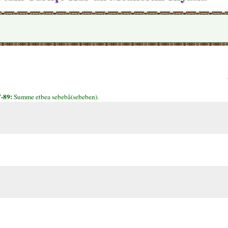
-89:
Summe etbea sebebâ(sebeben).