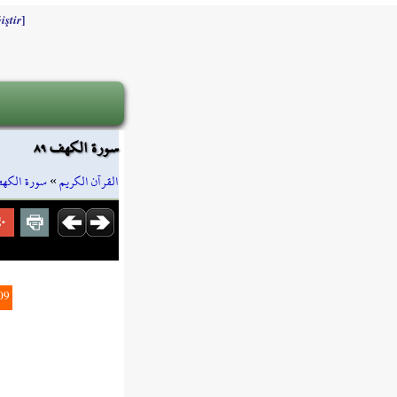
]
iştir
سورة الكهف ٨٩
سورة الكه
»
القرآن الكريم
09