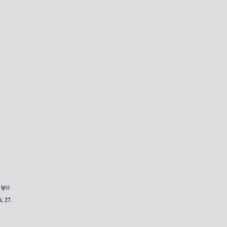
ip))
, 27.