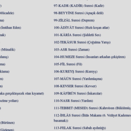
)
97-KADR (KADİR) Suresi (Kadir)
Mücadele)
98-BEYYİNE Suresi (Apaçık delil)
ma)
99-ZİLZÂL Suresi (Deprem)
İmtihan Eden)
100-ÂDİYÂT Suresi (Hızlı koşan atlar)
mak)
101-KÂRİA Suresi (Şiddetli Ses)
)
102-TEKÂSUR Suresi (Çoğalma Yarışı)
(Münafık)
103-ASR Suresi (Zaman)
danış)
104-HUMEZE Suresi (İnsanları arkadan çekiştiren)
nma)
105-FÎL Suresi (Fil)
klama)
106-KUREYŞ Suresi (Kureyş)
m)
107-MÂÛN Suresi (Yardımlaşma)
m)
108-KEVSER Suresi (Kevser)
a gerçekleşecek olan kıyamet)
109-KÂFİRÛN Suresi (İnkarcılar)
lme yolları)
110-NASR Suresi (Yardım)
)
111-TEBBET (MESED) Suresi (Kahrolsun (Bükülmüş 
112-İHLÂS Suresi (İhlâs Makamı (6. Velâyet Kademesi
basamak))
(Bürünen)
113-FELAK Suresi (Sabah aydınlığı)
Gizlenen)