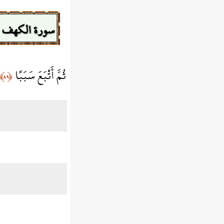
سورة الكهف
ثُمَّ أَتْبَعَ سَبَبًا
﴿٨٩﴾