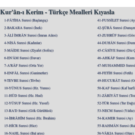
Kur'ân-ı Kerim - Türkçe Mealleri Kıyasla
1-FÂTİHA Suresi (Başlangıç)
41-FUSSİLET Suresi (Ayrı
2-BAKARA Suresi (İnek)
42-ŞÛRÂ Suresi (Danışm
3-ÂLİ İMRÂN Suresi (İmran Ailesi)
43-ZUHRÛF Suresi (Göste
4-NİSÂ Suresi (Kadınlar)
44-DUHÂN Suresi (Dum
5-MÂİDE Suresi (Ziyafet (Sofra))
45-CÂSİYE Suresi (Diz 
6-EN'ÂM Suresi (Davar)
46-AHKÂF Suresi (Kum T
7-A'RÂF Suresi (Orta Yer)
47-MUHAMMED Suresi (
8-ENFÂL Suresi (Ganimetler)
48-FETİH Suresi (Fetih)
9-TEVBE Suresi (Tövbe)
49-HUCURÂT Suresi (Od
10-YÛNUS Suresi (Hz. Yunus)
50-KAF Suresi (Kaf harfi
11-HÛD Suresi (Hz. Hud)
51-ZÂRİYÂT Suresi (Toz
12-YÛSUF Suresi (Hz. Yusuf)
52-TÛR Suresi (Tur Dağı
13-RA'D Suresi (Gök Gürültüsü)
53-NECM Suresi (Yıldız)
14-İBRÂHÎM Suresi (Hz. İbrahim)
54-KAMER Suresi (Ay)
15-HİCR Suresi (Hicr)
55-RAHMÂN Suresi (Ra
16-NAHL Suresi (Bal arısı)
56-VÂKIA Suresi (Olay)