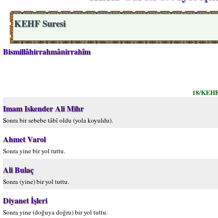
KEHF Suresi
Bismillâhirrahmânirrahîm
18/KEHF
Imam Iskender Ali Mihr
Sonra bir sebebe tâbî oldu (yola koyuldu).
Ahmet Varol
Sonra yine bir yol tuttu.
Ali Bulaç
Sonra (yine) bir yol tuttu.
Diyanet İşleri
Sonra yine (doğuya doğru) bir yol tuttu.