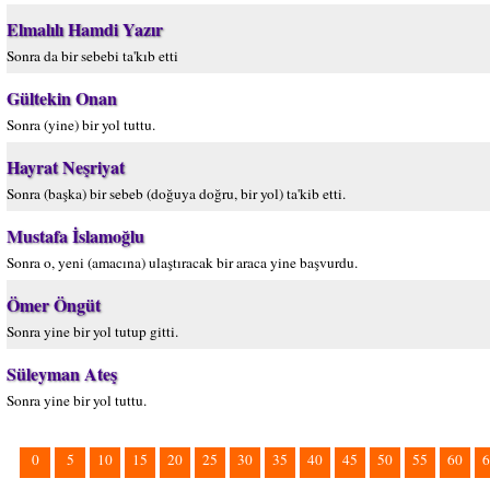
Elmalılı Hamdi Yazır
Sonra da bir sebebi ta'kıb etti
Gültekin Onan
Sonra (yine) bir yol tuttu.
Hayrat Neşriyat
Sonra (başka) bir sebeb (doğuya doğru, bir yol) ta'kib etti.
Mustafa İslamoğlu
Sonra o, yeni (amacına) ulaştıracak bir araca yine başvurdu.
Ömer Öngüt
Sonra yine bir yol tutup gitti.
Süleyman Ateş
Sonra yine bir yol tuttu.
0
5
10
15
20
25
30
35
40
45
50
55
60
6