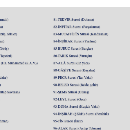
ntılı)
81-TEKVÎR Suresi (Dolama)
a)
82-İNFİTÂR Suresi (Parçalanma)
riş, Süsler)
83-MUTAFFİFÎN Suresi (Kandıranlar)
an)
84-İNŞİKAK Suresi (Yarılma)
Çöküş)
85-BURÛC Suresi (Burçlar)
epeleri)
86-TÂRIK Suresi (Vuruşlu)
Hz. Muhammed (S.A.V))
87-A'LÂ Suresi (En yüce)
88-GÂŞİYE Suresi (Kuşatan)
alar)
89-FECR Suresi (Tan Vakti)
)
90-BELED Suresi (Belde, şehir)
utup Savuran)
91-ŞEMS Suresi (Güneş)
)
92-LEYL Suresi (Gece)
93-DUHÂ Suresi (Kuşluk Vakti)
94-İNŞİRÂH (ŞERH) Suresi (Ferahlık)
hman)
95-TÎN Suresi (İncir)
96-ALAK Suresi (Asılıp Tutunan)