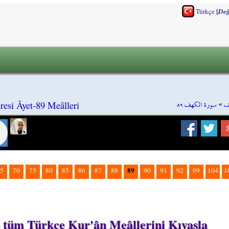
[
Türkçe
Değ
سورة الكهف ٨٩
»
ف
esi Âyet-89 Meâlleri
89
5
70
75
80
85
86
87
88
90
91
92
99
104
1
n tüm Türkçe Kur'ân Meâllerini Kıyasla