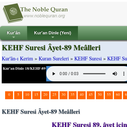
Kur'ân
Kur'an Dinle (Yeni)
+
+
KEHF Suresi Âyet-89 Meâlleri
Kur'ân-ı Kerim
»
Kuran Sureleri
»
KEHF Suresi
»
KEHF Sur
Kur'an Dinle 18/KEHF-89
0
5
10
15
20
25
30
35
40
45
50
55
60
6
KEHF Suresi Âyet-89 Meâlleri
KEHF Suresi 89. âyet içi