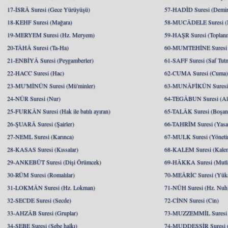
17-İSRÂ Suresi (Gece Yürüyüşü)
57-HADÎD Suresi (Demir
18-KEHF Suresi (Mağara)
58-MUCÂDELE Suresi (
19-MERYEM Suresi (Hz. Meryem)
59-HAŞR Suresi (Toplan
20-TÂHÂ Suresi (Ta-Ha)
60-MUMTEHİNE Suresi (
21-ENBİYÂ Suresi (Peygamberler)
61-SAFF Suresi (Saf Tut
22-HACC Suresi (Hac)
62-CUMA Suresi (Cuma
23-MU'MİNÛN Suresi (Mü'minler)
63-MUNÂFİKÛN Suresi 
24-NÛR Suresi (Nur)
64-TEGÂBUN Suresi (Al
25-FURKÂN Suresi (Hak ile batılı ayıran)
65-TALÂK Suresi (Boşa
26-ŞUARÂ Suresi (Şairler)
66-TAHRÎM Suresi (Yasa
27-NEML Suresi (Karınca)
67-MULK Suresi (Yöneti
28-KASAS Suresi (Kıssalar)
68-KALEM Suresi (Kale
29-ANKEBÛT Suresi (Dişi Örümcek)
69-HÂKKA Suresi (Mutlak
30-RÛM Suresi (Romalılar)
70-MEÂRİC Suresi (Yükse
31-LOKMÂN Suresi (Hz. Lokman)
71-NÛH Suresi (Hz. Nuh
32-SECDE Suresi (Secde)
72-CİNN Suresi (Cin)
33-AHZÂB Suresi (Gruplar)
73-MUZZEMMİL Suresi 
34-SEBE Suresi (Sebe halkı)
74-MUDDESSİR Suresi (