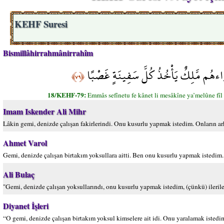
KEHF Suresi
Bismillâhirrahmânirrahîm
أَمَّا السَّفِينَةُ فَكَانَتْ لِمَسَاكِينَ يَعْمَل
﴿٧٩﴾
18/KEHF-79:
Emmâs sefînetu fe kânet li mesâkîne ya’melûne fîl
Imam Iskender Ali Mihr
Lâkin gemi, denizde çalışan fakirlerindi. Onu kusurlu yapmak istedim. Onların ark
Ahmet Varol
Gemi, denizde çalışan birtakım yoksullara aitti. Ben onu kusurlu yapmak istedim. 
Ali Bulaç
"Gemi, denizde çalışan yoksullarındı, onu kusurlu yapmak istedim, (çünkü) ileriler
Diyanet İşleri
“O gemi, denizde çalışan birtakım yoksul kimselere ait idi. Onu yaralamak istedim, 