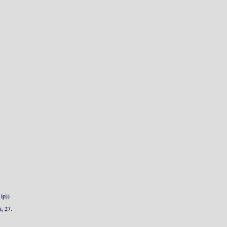
ip))
, 27.