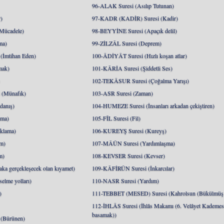
96-ALAK Suresi (Asılıp Tutunan)
)
97-KADR (KADİR) Suresi (Kadir)
Mücadele)
98-BEYYİNE Suresi (Apaçık delil)
ma)
99-ZİLZÂL Suresi (Deprem)
İmtihan Eden)
100-ÂDİYÂT Suresi (Hızlı koşan atlar)
mak)
101-KÂRİA Suresi (Şiddetli Ses)
)
102-TEKÂSUR Suresi (Çoğalma Yarışı)
(Münafık)
103-ASR Suresi (Zaman)
danış)
104-HUMEZE Suresi (İnsanları arkadan çekiştiren)
nma)
105-FÎL Suresi (Fil)
klama)
106-KUREYŞ Suresi (Kureyş)
m)
107-MÂÛN Suresi (Yardımlaşma)
m)
108-KEVSER Suresi (Kevser)
a gerçekleşecek olan kıyamet)
109-KÂFİRÛN Suresi (İnkarcılar)
lme yolları)
110-NASR Suresi (Yardım)
)
111-TEBBET (MESED) Suresi (Kahrolsun (Bükülmüş 
112-İHLÂS Suresi (İhlâs Makamı (6. Velâyet Kademesi
basamak))
(Bürünen)