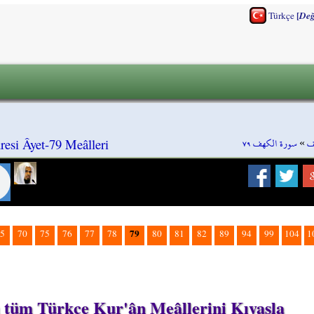
[
Türkçe
Değ
سورة الكهف ٧٩
»
س
esi Âyet-79 Meâlleri
79
5
70
75
76
77
78
80
81
82
89
94
99
104
1
n tüm Türkçe Kur'ân Meâllerini Kıyasla