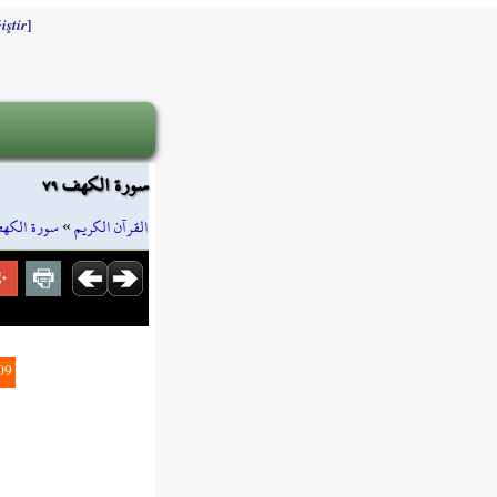
]
iştir
سورة الكهف ٧٩
ورة الكهف
»
القرآن الكريم
09