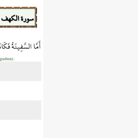
سورة الكهف
 كُلَّ سَفِينَةٍ غَصْبًا
(gasben).