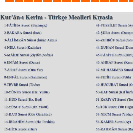
Kur'ân-ı Kerim - Türkçe Mealleri Kıyasla
1-FÂTİHA Suresi (Başlangıç)
41-FUSSİLET Suresi (Ayrı
2-BAKARA Suresi (İnek)
42-ŞÛRÂ Suresi (Danışm
3-ÂLİ İMRÂN Suresi (İmran Ailesi)
43-ZUHRÛF Suresi (Göste
4-NİSÂ Suresi (Kadınlar)
44-DUHÂN Suresi (Dum
5-MÂİDE Suresi (Ziyafet (Sofra))
45-CÂSİYE Suresi (Diz 
6-EN'ÂM Suresi (Davar)
46-AHKÂF Suresi (Kum T
7-A'RÂF Suresi (Orta Yer)
47-MUHAMMED Suresi (
8-ENFÂL Suresi (Ganimetler)
48-FETİH Suresi (Fetih)
9-TEVBE Suresi (Tövbe)
49-HUCURÂT Suresi (Od
10-YÛNUS Suresi (Hz. Yunus)
50-KAF Suresi (Kaf harfi
11-HÛD Suresi (Hz. Hud)
51-ZÂRİYÂT Suresi (Toz
12-YÛSUF Suresi (Hz. Yusuf)
52-TÛR Suresi (Tur Dağı
13-RA'D Suresi (Gök Gürültüsü)
53-NECM Suresi (Yıldız)
14-İBRÂHÎM Suresi (Hz. İbrahim)
54-KAMER Suresi (Ay)
15-HİCR Suresi (Hicr)
55-RAHMÂN Suresi (Ra