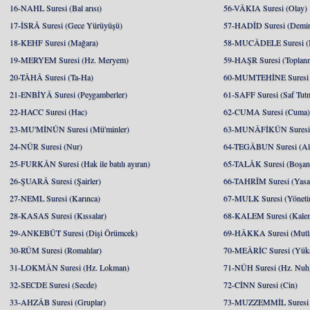
16-NAHL Suresi (Bal arısı)
56-VÂKIA Suresi (Olay)
17-İSRÂ Suresi (Gece Yürüyüşü)
57-HADÎD Suresi (Demir
18-KEHF Suresi (Mağara)
58-MUCÂDELE Suresi (
19-MERYEM Suresi (Hz. Meryem)
59-HAŞR Suresi (Toplan
20-TÂHÂ Suresi (Ta-Ha)
60-MUMTEHİNE Suresi (
21-ENBİYÂ Suresi (Peygamberler)
61-SAFF Suresi (Saf Tut
22-HACC Suresi (Hac)
62-CUMA Suresi (Cuma
23-MU'MİNÛN Suresi (Mü'minler)
63-MUNÂFİKÛN Suresi 
24-NÛR Suresi (Nur)
64-TEGÂBUN Suresi (Al
25-FURKÂN Suresi (Hak ile batılı ayıran)
65-TALÂK Suresi (Boşa
26-ŞUARÂ Suresi (Şairler)
66-TAHRÎM Suresi (Yasa
27-NEML Suresi (Karınca)
67-MULK Suresi (Yöneti
28-KASAS Suresi (Kıssalar)
68-KALEM Suresi (Kale
29-ANKEBÛT Suresi (Dişi Örümcek)
69-HÂKKA Suresi (Mutlak
30-RÛM Suresi (Romalılar)
70-MEÂRİC Suresi (Yükse
31-LOKMÂN Suresi (Hz. Lokman)
71-NÛH Suresi (Hz. Nuh
32-SECDE Suresi (Secde)
72-CİNN Suresi (Cin)
33-AHZÂB Suresi (Gruplar)
73-MUZZEMMİL Suresi 