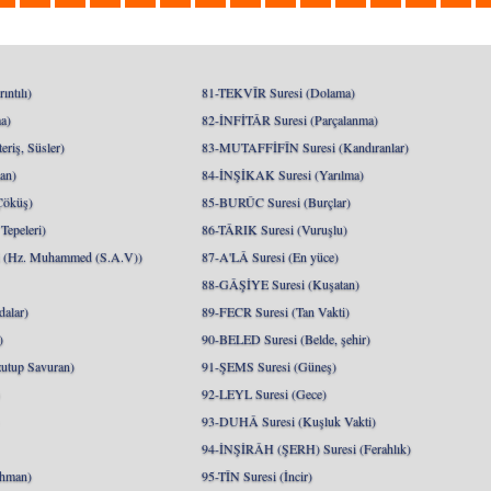
ntılı)
81-TEKVÎR Suresi (Dolama)
a)
82-İNFİTÂR Suresi (Parçalanma)
riş, Süsler)
83-MUTAFFİFÎN Suresi (Kandıranlar)
an)
84-İNŞİKAK Suresi (Yarılma)
Çöküş)
85-BURÛC Suresi (Burçlar)
epeleri)
86-TÂRIK Suresi (Vuruşlu)
Hz. Muhammed (S.A.V))
87-A'LÂ Suresi (En yüce)
88-GÂŞİYE Suresi (Kuşatan)
alar)
89-FECR Suresi (Tan Vakti)
)
90-BELED Suresi (Belde, şehir)
utup Savuran)
91-ŞEMS Suresi (Güneş)
)
92-LEYL Suresi (Gece)
93-DUHÂ Suresi (Kuşluk Vakti)
94-İNŞİRÂH (ŞERH) Suresi (Ferahlık)
hman)
95-TÎN Suresi (İncir)