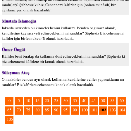
sandı(lar)? Şübhesiz ki biz, Cehennemi kâfirler için (onlara münâsib) bir
ağırlama yeri olarak hazırladık!
Mustafa İslamoğlu
İnkarda ısrar eden bu kimseler benim kullarımı, benden bağımsız olarak,
kendilerine kayırıcı veli edineceklerini mi sandılar? Şüphesiz Biz cehennemi
kafirler için bir konukevi(!) olarak hazırladık.
Ömer Öngüt
Kâfirler beni bırakıp da kullarımı dost edineceklerini mi sandılar? Şüphesiz ki
biz cehennemi kâfirlere bir konak olarak hazırladık.
Süleyman Ateş
O nankörler benden ayrı olarak kullarımı kendilerine veliler yapacaklarını mı
sandılar? Biz kâfirlere cehennemi konak olarak hazırladık.
0
5
10
15
20
25
30
35
40
45
50
55
60
102
65
70
75
80
85
90
95
99
100
101
103
104
105