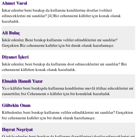
Ahmet Varol
İnkar edenler beni bırakıp da kullarımı kendilerine dostlar (veliler)
edineceklerini mi sandılar? [4] Biz cehennemi kâfirler için konak olarak
hazırladık.
Ali Bulaç
İnkâr edenler, Beni bırakıp kullarımı veliler edindiklerini mi sandılar?
Gerçekten Biz cehennemi kafirler için bir durak olarak hazırlamışız.
Diyanet İşleri
İnkâr edenler, beni bırakıp da kullarımı dost edineceklerini mi sandılar? Biz
cehennemi kâfirlere konak olarak hazırladık.
Elmalılı Hamdi Yazır
Ya o kâfirler beni bırakıpda kullarıma kendilerine mevlâ ittihaz edeceklerini mi
zannettiler, biz Cehennemi o kâfirler için bir konukluk hazırladık
Gültekin Onan
Küfredenler, beni bırakıp kullarımı veliler edindiklerini mi sandılar? Gerçekten
biz cehennemi kafirler için bir durak olarak hazırlamışız.
Hayrat Neşriyat
O inkâr edenler, beni bırakıp da kullarımı (kendilerine) dostlar edineceklerini mi