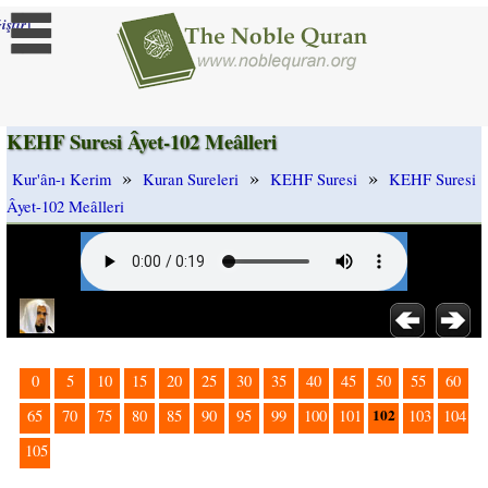
]
iştir
KEHF Suresi Âyet-102 Meâlleri
»
»
»
Kur'ân-ı Kerim
Kuran Sureleri
KEHF Suresi
KEHF Suresi
Âyet-102 Meâlleri
0
5
10
15
20
25
30
35
40
45
50
55
60
102
65
70
75
80
85
90
95
99
100
101
103
104
105