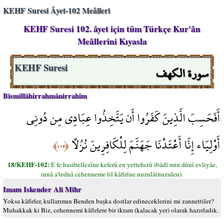
KEHF Suresi Âyet-102 Meâlleri
KEHF Suresi 102. âyet için tüm Türkçe Kur'ân
Meâllerini Kıyasla
سورة الكهف
KEHF Suresi
Bismillâhirrahmânirrahîm
أَفَحَسِبَ الَّذِينَ كَفَرُوا أَن يَتَّخِذُوا عِبَادِي مِن دُونِي
أَوْلِيَاء إِنَّا أَعْتَدْنَا جَهَنَّمَ لِلْكَافِرِينَ نُزُلًا
﴿١٠٢﴾
18/KEHF-102:
E fe hasibellezîne keferû en yettehızû ibâdî min dûnî evliyâe,
innâ a’tednâ cehenneme lil kâfirîne nuzulâ(nuzulen).
Imam Iskender Ali Mihr
Yoksa kâfirler, kullarımın Benden başka dostlar edineceklerini mi zannettiler?
Muhakkak ki Biz, cehennemi kâfirlere bir ikram (kalacak yer) olarak hazırladık.