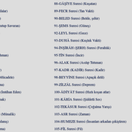
88-GÂŞİYE Suresi (Kuşatan)
alar)
89-FECR Suresi (Tan Vakti)
)
90-BELED Suresi (Belde, şehir)
utup Savuran)
91-ŞEMS Suresi (Güneş)
)
92-LEYL Suresi (Gece)
93-DUHÂ Suresi (Kuşluk Vakti)
94-İNŞİRÂH (ŞERH) Suresi (Ferahlık)
hman)
95-TÎN Suresi (İncir)
96-ALAK Suresi (Asılıp Tutunan)
)
97-KADR (KADİR) Suresi (Kadir)
Mücadele)
98-BEYYİNE Suresi (Apaçık delil)
ma)
99-ZİLZÂL Suresi (Deprem)
İmtihan Eden)
100-ÂDİYÂT Suresi (Hızlı koşan atlar)
mak)
101-KÂRİA Suresi (Şiddetli Ses)
)
102-TEKÂSUR Suresi (Çoğalma Yarışı)
(Münafık)
103-ASR Suresi (Zaman)
danış)
104-HUMEZE Suresi (İnsanları arkadan çekiştiren)
nma)
105-FÎL Suresi (Fil)