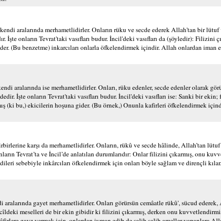
 kendi aralarında merhametlidirler. Onların rüku ve secde ederek Allah'tan bir lütu
 İşte onların Tevrat'taki vasıfları budur. İncil'deki vasıfları da (şöyledir): Filizini
der. (Bu benzetme) inkarcıları onlarla öfkelendirmek içindir. Allah onlardan iman e
endi aralarında ise merhametlidirler. Onları, rüku edenler, secde edenler olarak görü
edir. İşte onların Tevrat'taki vasıfları budur. İncil'deki vasıfları ise: Sanki bir ekin;
 (ki bu,) ekicilerin hoşuna gider. (Bu örnek,) Onunla kafirleri öfkelendirmek içindi
birlerine karşı da merhametlidirler. Onların, rükû ve secde hâlinde, Allah’tan lütu
onların Tevrat’ta ve İncil’de anlatılan durumlarıdır: Onlar filizini çıkarmış, onu kuv
ndileri sebebiyle inkârcıları öfkelendirmek için onları böyle sağlam ve dirençli kılar
 aralarında gayet merhametlidirler. Onları görürsün cemâatle rükû', sücud ederek,
ncîldeki meselleri de bir ekin gibidir ki filizini çıkarmış, derken onu kuvvetlendirmi
kâfirlere gayz vermek için, onlardan iyman edib de salih salih ameller yapanlara All