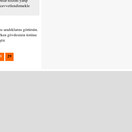
nlar filizini yarıp
p kuvvetlendirmekle
nı aradıklarını görürsün.
 derken gövdesinin üstüne
tir.
29
8