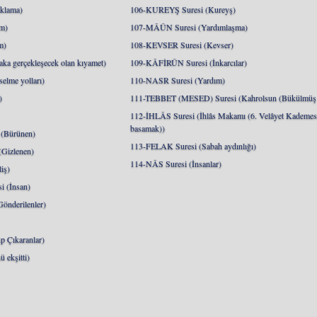
klama)
106-KUREYŞ Suresi (Kureyş)
m)
107-MÂÛN Suresi (Yardımlaşma)
m)
108-KEVSER Suresi (Kevser)
a gerçekleşecek olan kıyamet)
109-KÂFİRÛN Suresi (İnkarcılar)
lme yolları)
110-NASR Suresi (Yardım)
)
111-TEBBET (MESED) Suresi (Kahrolsun (Bükülmüş 
112-İHLÂS Suresi (İhlâs Makamı (6. Velâyet Kademesi
basamak))
(Bürünen)
113-FELAK Suresi (Sabah aydınlığı)
Gizlenen)
114-NÂS Suresi (İnsanlar)
iş)
 (İnsan)
nderilenler)
 Çıkaranlar)
 ekşitti)