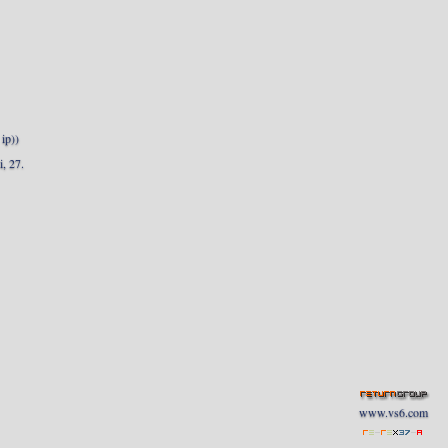
ip))
, 27.
www.vs6.com