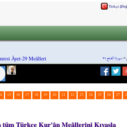
[
Türkçe
Değ
سورة الفتح ٢٩
»
resi Âyet-29 Meâlleri
4
15
16
17
18
19
20
21
22
23
24
25
26
27
2
in tüm Türkçe Kur'ân Meâllerini Kıyasla