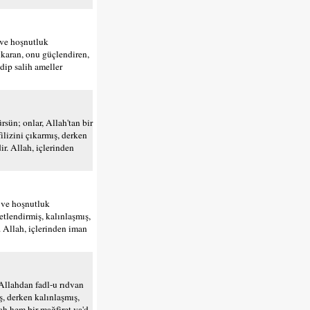
f ve hoşnutluk
 çıkaran, onu güçlendiren,
dip salih ameller
rsün; onlar, Allah'tan bir
 filizini çıkarmış, derken
r. Allah, içlerinden
f ve hoşnutluk
vetlendirmiş, kalınlaşmış,
. Allah, içlerinden iman
 Allahdan fadl-u rıdvan
ş, derken kalınlaşmış,
ah hem bir mağfiret va'd