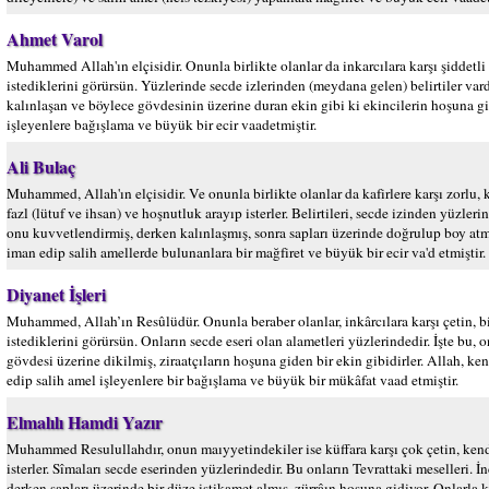
Ahmet Varol
Muhammed Allah'ın elçisidir. Onunla birlikte olanlar da inkarcılara karşı şiddetli
istediklerini görürsün. Yüzlerinde secde izlerinden (meydana gelen) belirtiler vardır.
kalınlaşan ve böylece gövdesinin üzerine duran ekin gibi ki ekincilerin hoşuna gi
işleyenlere bağışlama ve büyük bir ecir vaadetmiştir.
Ali Bulaç
Muhammed, Allah'ın elçisidir. Ve onunla birlikte olanlar da kafirlere karşı zorlu, k
fazl (lütuf ve ihsan) ve hoşnutluk arayıp isterler. Belirtileri, secde izinden yüzlerind
onu kuvvetlendirmiş, derken kalınlaşmış, sonra sapları üzerinde doğrulup boy atmış
iman edip salih amellerde bulunanlara bir mağfiret ve büyük bir ecir va'd etmiştir.
Diyanet İşleri
Muhammed, Allah’ın Resûlüdür. Onunla beraber olanlar, inkârcılara karşı çetin, bir
istediklerini görürsün. Onların secde eseri olan alametleri yüzlerindedir. İşte bu, 
gövdesi üzerine dikilmiş, ziraatçıların hoşuna giden bir ekin gibidirler. Allah, ke
edip salih amel işleyenlere bir bağışlama ve büyük bir mükâfat vaad etmiştir.
Elmalılı Hamdi Yazır
Muhammed Resulullahdır, onun maıyyetindekiler ise küffara karşı çok çetin, kendi
isterler. Sîmaları secde eserinden yüzlerindedir. Bu onların Tevrattaki meselleri. İ
derken sapları üzerinde bir düze istikamet almış, zürrâın hoşuna gidiyor. Onlarla 