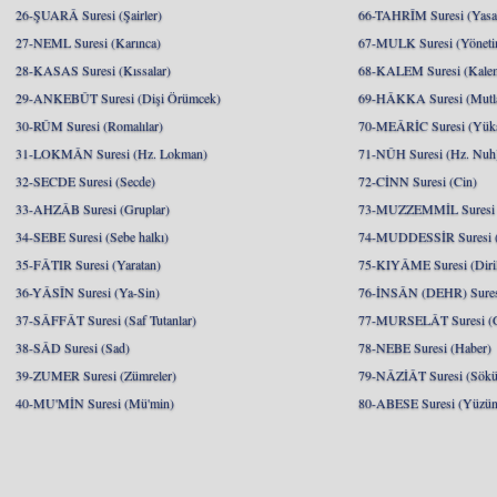
26-ŞUARÂ Suresi (Şairler)
66-TAHRÎM Suresi (Yasa
27-NEML Suresi (Karınca)
67-MULK Suresi (Yöneti
28-KASAS Suresi (Kıssalar)
68-KALEM Suresi (Kale
29-ANKEBÛT Suresi (Dişi Örümcek)
69-HÂKKA Suresi (Mutlak
30-RÛM Suresi (Romalılar)
70-MEÂRİC Suresi (Yükse
31-LOKMÂN Suresi (Hz. Lokman)
71-NÛH Suresi (Hz. Nuh
32-SECDE Suresi (Secde)
72-CİNN Suresi (Cin)
33-AHZÂB Suresi (Gruplar)
73-MUZZEMMİL Suresi 
34-SEBE Suresi (Sebe halkı)
74-MUDDESSİR Suresi (
35-FÂTIR Suresi (Yaratan)
75-KIYÂME Suresi (Diril
36-YÂSÎN Suresi (Ya-Sin)
76-İNSÂN (DEHR) Suresi
37-SÂFFÂT Suresi (Saf Tutanlar)
77-MURSELÂT Suresi (Gö
38-SÂD Suresi (Sad)
78-NEBE Suresi (Haber)
39-ZUMER Suresi (Zümreler)
79-NÂZİÂT Suresi (Söküp
40-MU'MİN Suresi (Mü'min)
80-ABESE Suresi (Yüzünü