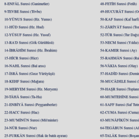
8-ENFÂL Suresi (Ganimetler)
48-FETİH Suresi (Fetih)
9-TEVBE Suresi (Tövbe)
49-HUCURÂT Suresi (Od
10-YÛNUS Suresi (Hz. Yunus)
50-KAF Suresi (Kaf harfi
11-HÛD Suresi (Hz. Hud)
51-ZÂRİYÂT Suresi (Toz
12-YÛSUF Suresi (Hz. Yusuf)
52-TÛR Suresi (Tur Dağı
13-RA'D Suresi (Gök Gürültüsü)
53-NECM Suresi (Yıldız)
14-İBRÂHÎM Suresi (Hz. İbrahim)
54-KAMER Suresi (Ay)
15-HİCR Suresi (Hicr)
55-RAHMÂN Suresi (Ra
16-NAHL Suresi (Bal arısı)
56-VÂKIA Suresi (Olay)
17-İSRÂ Suresi (Gece Yürüyüşü)
57-HADÎD Suresi (Demir
18-KEHF Suresi (Mağara)
58-MUCÂDELE Suresi (
19-MERYEM Suresi (Hz. Meryem)
59-HAŞR Suresi (Toplan
20-TÂHÂ Suresi (Ta-Ha)
60-MUMTEHİNE Suresi (
21-ENBİYÂ Suresi (Peygamberler)
61-SAFF Suresi (Saf Tut
22-HACC Suresi (Hac)
62-CUMA Suresi (Cuma
23-MU'MİNÛN Suresi (Mü'minler)
63-MUNÂFİKÛN Suresi 
24-NÛR Suresi (Nur)
64-TEGÂBUN Suresi (Al
25-FURKÂN Suresi (Hak ile batılı ayıran)
65-TALÂK Suresi (Boşa