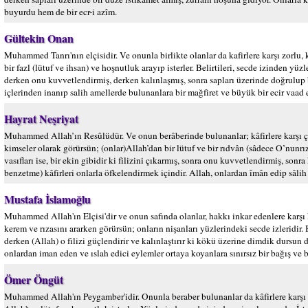
buyurdu hem de bir ecr-i azîm.
Gültekin Onan
Muhammed Tanrı'nın elçisidir. Ve onunla birlikte olanlar da kafirlere karşı zorlu, 
bir fazl (lütuf ve ihsan) ve hoşnutluk arayıp isterler. Belirtileri, secde izinden yüzle
derken onu kuvvetlendirmiş, derken kalınlaşmış, sonra sapları üzerinde doğrulup bo
içlerinden inanıp salih amellerde bulunanlara bir mağfiret ve büyük bir ecir vaad e
Hayrat Neşriyat
Muhammed Allah’ın Resûlüdür. Ve onun berâberinde bulunanlar; kâfirlere karşı çok
kimseler olarak görürsün; (onlar)Allah’dan bir lütuf ve bir rıdvân (sâdece O’nunrızâs
vasıfları ise, bir ekin gibidir ki filizini çıkarmış, sonra onu kuvvetlendirmiş, son
benzetme) kâfirleri onlarla öfkelendirmek içindir. Allah, onlardan îmân edip sâlih 
Mustafa İslamoğlu
Muhammed Allah'ın Elçisi'dir ve onun safında olanlar, hakkı inkar edenlere karşı k
kerem ve rızasını ararken görürsün; onların nişanları yüzlerindeki secde izleridir. B
derken (Allah) o filizi güçlendirir ve kalınlaştırır ki kökü üzerine dimdik dursun
onlardan iman eden ve ıslah edici eylemler ortaya koyanlara sınırsız bir bağış ve 
Ömer Öngüt
Muhammed Allah'ın Peygamber'idir. Onunla beraber bulunanlar da kâfirlere karşı ço