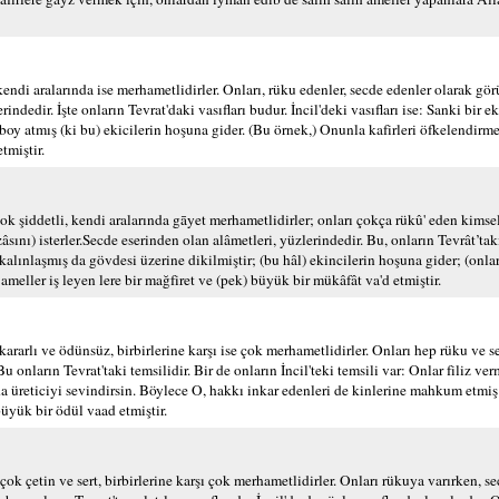
kendi aralarında ise merhametlidirler. Onları, rüku edenler, secde edenler olarak gör
rindedir. İşte onların Tevrat'daki vasıfları budur. İncil'deki vasıfları ise: Sanki bir ek
y atmış (ki bu) ekicilerin hoşuna gider. (Bu örnek,) Onunla kafirleri öfkelendirmek
tmiştir.
 şiddetli, kendi aralarında gāyet merhametlidirler; onları çokça rükû' eden kimse
ını) isterler.Secde eserinden olan alâmetleri, yüzlerindedir. Bu, onların Tevrât’taki 
ra kalınlaşmış da gövdesi üzerine dikilmiştir; (bu hâl) ekincilerin hoşuna gider; (onl
ameller iş leyen lere bir mağfiret ve (pek) büyük bir mükâfât va'd etmiştir.
ararlı ve ödünsüz, birbirlerine karşı ise çok merhametlidirler. Onları hep rüku ve s
u onların Tevrat'taki temsilidir. Bir de onların İncil'teki temsili var: Onlar filiz ve
 da üreticiyi sevindirsin. Böylece O, hakkı inkar edenleri de kinlerine mahkum etmiş 
büyük bir ödül vaad etmiştir.
k çetin ve sert, birbirlerine karşı çok merhametlidirler. Onları rükuya varırken, s