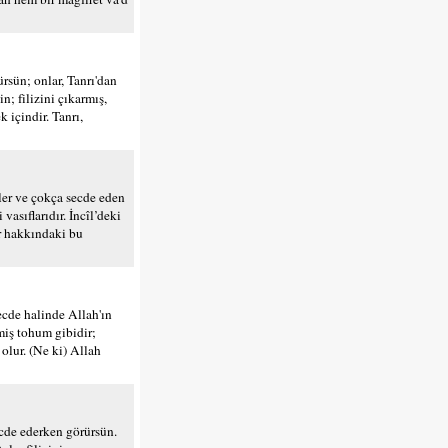
ürsün; onlar, Tanrı'dan
in; filizini çıkarmış,
 içindir. Tanrı,
ler ve çokça secde eden
vasıflarıdır. İncîl’deki
ar hakkındaki bu
ecde halinde Allah'ın
rmiş tohum gibidir;
olur. (Ne ki) Allah
ecde ederken görürsün.