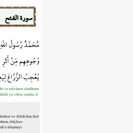
سورة الفتح
مُّحَمَّدٌ رَّسُولُ اللَّ
وُجُوهِهِم مِّنْ أَثَرِ 
يُعْجِبُ الزُّرَّاعَ لِيَ
âhi ve rıdvânen sîmâhum
ûkıhî yu’cibuz zurrâa, li
derken ve Allah’dan fazl
ndiren, böylece
lah’a ulaşmayı