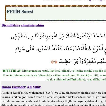
FETİH Suresi
Bismillâhirrahmânirrahîm
َعًا سُجَّدًا يَبْتَغُونَ فَضْلًا مِّنَ اللَّهِ وَرِضْوَانًا سِيمَاهُمْ فِي
عٍ أَخْرَجَ شَطْأَهُ فَآزَرَهُ فَاسْتَغْلَظَ فَاسْتَوَى عَلَى سُوقِهِ
مِنْهُم مَّغْفِرَةً وَأَجْرًا عَظِيمًا
﴿٢٩﴾
48/FETİH-29:
Muhammedun resûlullâh(resûlullâhi), vellezîne meahû eşiddâu a
fî vucûhihim min eseris sucûd(sucûdi), zâlike meseluhum fît tevrât(tevrâti), ve mes
yagîza bihimul kuffâr(kuffâra), vaadallâhulle
Imam Iskender Ali Mihr
Allah’ın Resûl’ü Hz. Muhammed (S.A.V) ve O’nunla beraber olanlar, kâfirlere karşı
ve rıza isterken görürsün. Onların alâmetleri yüzlerindeki secde izleridir. İşte bunl
kalınlaşan, sonunda gövdesi üzerinde yükselen, çiftçilerin hoşuna giden ekin gibi
dileyenlere) ve salih amel (nefs tezkiyesi) yapanlara mağfiret ve büyük ecir vaadet