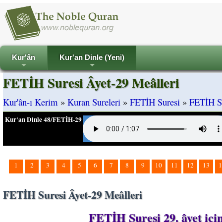
Kur'ân
Kur'an Dinle (Yeni)
+
+
FETİH Suresi Âyet-29 Meâlleri
Kur'ân-ı Kerim
»
Kuran Sureleri
»
FETİH Suresi
»
FETİH Su
Kur'an Dinle 48/FETİH-29
1
2
3
4
5
6
7
8
9
10
11
12
13
1
FETİH Suresi Âyet-29 Meâlleri
FETİH Suresi 29. âyet iç