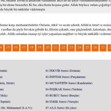
bu, onların Tevrat'ta anlatılan vasıflarıdır. İncil'de de şöyle vasıflandırılmışlardır: O
ş bir ekine benzerler. Ki bu, ekicilerin hoşuna gider. Allah böylece onları çoğaltı
m de büyük bir mükâfat vâdetmiştir.
erine karşı merhametlidirler. Onların, rükû' ve secde ederek Allâh'ın lutuf ve rızâsı
 vasıfları da şöyle bir ekin gibidir ki, filizini çıkardı, onu güçlendirdi, kalınlaştı,
 geldi. Allâh onlardan inanıp iyi işler yapanlara mağfiret ve büyük mükâfât va'detmiş
4
15
16
17
18
19
20
21
22
23
24
25
26
27
2
ntılı)
81-TEKVÎR Suresi (Dolama)
a)
82-İNFİTÂR Suresi (Parçalanma)
riş, Süsler)
83-MUTAFFİFÎN Suresi (Kandıranlar)
an)
84-İNŞİKAK Suresi (Yarılma)
Çöküş)
85-BURÛC Suresi (Burçlar)
epeleri)
86-TÂRIK Suresi (Vuruşlu)
Hz. Muhammed (S.A.V))
87-A'LÂ Suresi (En yüce)