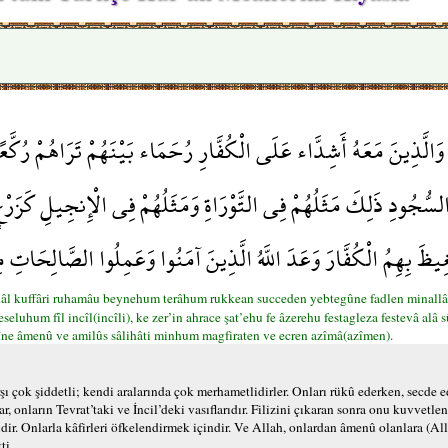
هِ وَالَّذِينَ مَعَهُ أَشِدَّاء عَلَى الْكُفَّارِ رُحَمَاء بَيْنَهُمْ تَرَاهُمْ رُكّ
السُّجُودِ ذَلِكَ مَثَلُهُمْ فِي التَّوْرَاةِ وَمَثَلُهُمْ فِي الْإِنجِيلِ كَزَرْ
غِيظَ بِهِمُ الْكُفَّارَ وَعَدَ اللَّهُ الَّذِينَ آمَنُوا وَعَمِلُوا الصَّالِحَاتِ 
lâl kuffâri ruhamâu beynehum terâhum rukkean succeden yebtegûne fadlen minall
eluhum fîl incîl(incîli), ke zer’in ahrace şat’ehu fe âzerehu festagleza festevâ alâ s
zîne âmenû ve amilûs sâlihâti minhum magfiraten ve ecren azîmâ(azîmen).
 çok şiddetli; kendi aralarında çok merhametlidirler. Onları rükû ederken, secde e
ar, onların Tevrat’taki ve İncil’deki vasıflarıdır. Filizini çıkaran sonra onu kuvvetle
dir. Onlarla kâfirleri öfkelendirmek içindir. Ve Allah, onlardan âmenû olanlara (Al
ti.