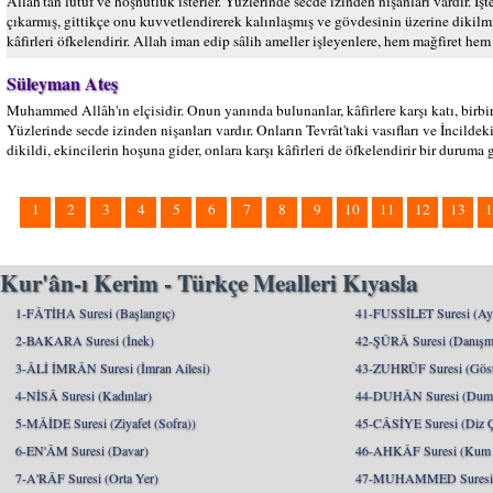
Allah'tan lütuf ve hoşnutluk isterler. Yüzlerinde secde izinden nişanları vardır. İşte 
çıkarmış, gittikçe onu kuvvetlendirerek kalınlaşmış ve gövdesinin üzerine dikilmi
kâfirleri öfkelendirir. Allah iman edip sâlih ameller işleyenlere, hem mağfiret he
Süleyman Ateş
Muhammed Allâh'ın elçisidir. Onun yanında bulunanlar, kâfirlere karşı katı, birbirl
Yüzlerinde secde izinden nişanları vardır. Onların Tevrât'taki vasıfları ve İncildeki
dikildi, ekincilerin hoşuna gider, onlara karşı kâfirleri de öfkelendirir bir duruma
1
2
3
4
5
6
7
8
9
10
11
12
13
1
Kur'ân-ı Kerim - Türkçe Mealleri Kıyasla
1-FÂTİHA Suresi (Başlangıç)
41-FUSSİLET Suresi (Ayrı
2-BAKARA Suresi (İnek)
42-ŞÛRÂ Suresi (Danışm
3-ÂLİ İMRÂN Suresi (İmran Ailesi)
43-ZUHRÛF Suresi (Göste
4-NİSÂ Suresi (Kadınlar)
44-DUHÂN Suresi (Dum
5-MÂİDE Suresi (Ziyafet (Sofra))
45-CÂSİYE Suresi (Diz 
6-EN'ÂM Suresi (Davar)
46-AHKÂF Suresi (Kum T
7-A'RÂF Suresi (Orta Yer)
47-MUHAMMED Suresi (