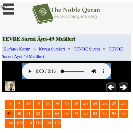
]
iştir
TEVBE Suresi Âyet-49 Meâlleri
»
»
»
Kur'ân-ı Kerim
Kuran Sureleri
TEVBE Suresi
TEVBE
Suresi Âyet-49 Meâlleri
0
5
10
15
20
25
30
35
40
45
46
47
48
49
50
51
52
59
64
69
74
79
84
89
94
99
104
109
114
119
124
129