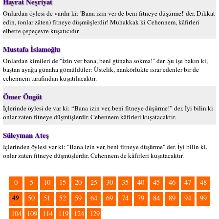
Hayrat Neşriyat
Onlardan öylesi de vardır ki: 'Bana izin ver de beni fitneye düşürme!' der. Dikkat
edin, (onlar zâten) fitneye düşmüşlerdir! Muhakkak ki Cehennem, kâfirleri
elbette çepeçevre kuşatıcıdır.
Mustafa İslamoğlu
Onlardan kimileri de "İzin ver bana, beni günaha sokma!" der. Şu işe bakın ki,
baştan ayağa günaha gömüldüler: Üstelik, nankörlükte ısrar edenler bir de
cehennem tarafından kuşatılacaktır.
Ömer Öngüt
İçlerinde öylesi de var ki: “Bana izin ver, beni fitneye düşürme!” der. İyi bilin ki
onlar zaten fitneye düşmüşlerdir. Cehennem kâfirleri kuşatacaktır.
Süleyman Ateş
İçlerinden öylesi var ki: "Bana izin ver, beni fitneye düşürme" der. İyi bilin ki,
onlar zaten fitneye düşmüşlerdir. Cehennem de kâfirleri kuşatacaktır.
0
5
10
15
20
25
30
35
40
45
46
47
48
49
50
51
52
59
64
69
74
79
84
89
94
99
104
109
114
119
124
129