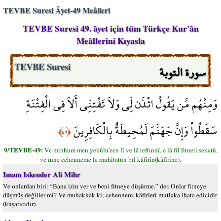
TEVBE Suresi Âyet-49 Meâlleri
TEVBE Suresi 49. âyet için tüm Türkçe Kur'ân
Meâllerini Kıyasla
سورة التوبة
TEVBE Suresi
وَمِنْهُم مَّن يَقُولُ ائْذَن لِّي وَلاَ تَفْتِنِّي أَلاَ فِي الْفِتْنَةِ
سَقَطُواْ وَإِنَّ جَهَنَّمَ لَمُحِيطَةٌ بِالْكَافِرِينَ
﴿٤٩﴾
9/TEVBE-49:
Ve minhum men yekûlu'zen lî ve lâ teftinnî, e lâ fîl fitneti sekatû,
ve inne cehenneme le muhîtatun bil kâfîrîn(kâfîrîne).
Imam Iskender Ali Mihr
Ve onlardan biri: “Bana izin ver ve beni fitneye düşürme.” der. Onlar fitneye
düşmüş değiller mi? Ve muhakkak ki; cehennem, kâfirleri mutlaka ihata edicidir
(kuşatıcıdır).