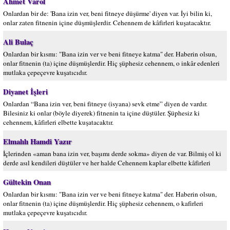
Ahmet Varol
Onlardan bir de: 'Bana izin ver, beni fitneye düşürme' diyen var. İyi bilin ki,
onlar zaten fitnenin içine düşmüşlerdir. Cehennem de kâfirleri kuşatacaktır.
Ali Bulaç
Onlardan bir kısmı: "Bana izin ver ve beni fitneye katma" der. Haberin olsun,
onlar fitnenin (ta) içine düşmüşlerdir. Hiç şüphesiz cehennem, o inkâr edenleri
mutlaka çepeçevre kuşatıcıdır.
Diyanet İşleri
Onlardan “Bana izin ver, beni fitneye (isyana) sevk etme” diyen de vardır.
Bilesiniz ki onlar (böyle diyerek) fitnenin ta içine düştüler. Şüphesiz ki
cehennem, kâfirleri elbette kuşatacaktır.
Elmalılı Hamdi Yazır
İçlerinden «aman bana izin ver, başımı derde sokma» diyen de var. Bilmiş ol ki
derde asıl kendileri düştüler ve her halde Cehennem kaplar elbette kâfirleri
Gültekin Onan
Onlardan bir kısmı: "Bana izin ver ve beni fitneye katma" der. Haberin olsun,
onlar fitnenin (ta) içine düşmüşlerdir. Hiç şüphesiz cehennem, o kafirleri
mutlaka çepeçevre kuşatıcıdır.