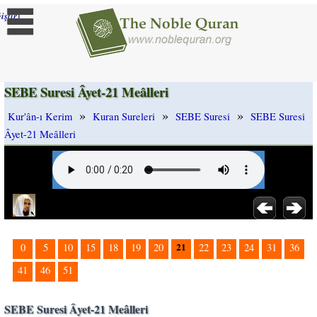
]
iştir
SEBE Suresi Âyet-21 Meâlleri
»
»
»
Kur'ân-ı Kerim
Kuran Sureleri
SEBE Suresi
SEBE Suresi
Âyet-21 Meâlleri
21
0
5
10
15
18
19
20
22
23
24
31
36
41
46
51
SEBE Suresi Âyet-21 Meâlleri