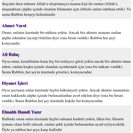
(hayatta iken ruhunu Allah’a ulaştırmaya) inanan kişi ile ondan (Allah’a
ulaşmaktan) şüphe içinde olanları bilmemiz için (iblisle onları imtihan ettik). Ve
senin Rabbin herşeyi hıfzedendir.
Ahmet Varol
Onun, onların üzerinde bir nüfuzu yoktu. Ancak biz ahirete inananı ondan
şüphe edenden (ayırıp) bilelim diye (ona fırsat verdik). Rabbin her şeyi
koruyandır.
Ali Bulaç
Oysa onun, kendilerine karşı hiç bir zorlayıcı gücü yoktu ancak biz ahirete iman
edeni, ondan kuşku içinde olandan ayırdetmek için (ona bu imkanı verdik).
Senin Rabbin, her şeyin üzerinde gözetici, koruyucudur.
Diyanet İşleri
Oysa şeytanın onlar üzerinde hiçbir hâkimiyeti yoktu. Ancak ahirete inananları,
onun hakkında şüphe içinde bulunanlardan ayırt edelim diye (ona bu fırsatı
verdik). Senin Rabbin her şey üzerinde hakiki bir koruyucudur.
Elmalılı Hamdi Yazır
Halbuki onun onlar üzerinde hiçbir saltanat kudreti yoktu, lâkin biz Âhırete
iymanı olanı belli edecek, ondan şekk içinde bulunandan ayırd eyliyecektik.
Öyle ya rabbın her şeye karşı hafîzdir