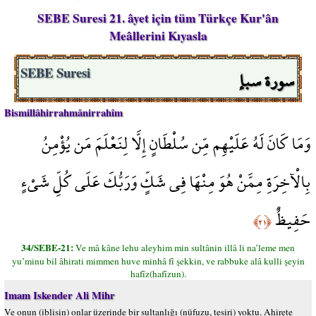
SEBE Suresi 21. âyet için tüm Türkçe Kur'ân
Meâllerini Kıyasla
سورة سبإ
SEBE Suresi
Bismillâhirrahmânirrahîm
وَمَا كَانَ لَهُ عَلَيْهِم مِّن سُلْطَانٍ إِلَّا لِنَعْلَمَ مَن يُؤْمِنُ
بِالْآخِرَةِ مِمَّنْ هُوَ مِنْهَا فِي شَكٍّ وَرَبُّكَ عَلَى كُلِّ شَيْءٍ
حَفِيظٌ
﴿٢١﴾
34/SEBE-21:
Ve mâ kâne lehu aleyhim min sultânin illâ li na’leme men
yu’minu bil âhirati mimmen huve minhâ fî şekkin, ve rabbuke alâ kulli şeyin
hafîz(hafîzun).
Imam Iskender Ali Mihr
Ve onun (iblisin) onlar üzerinde bir sultanlığı (nüfuzu, tesiri) yoktu. Ahirete