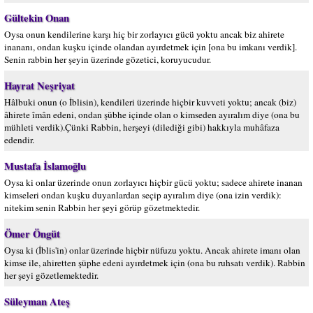
Gültekin Onan
Oysa onun kendilerine karşı hiç bir zorlayıcı gücü yoktu ancak biz ahirete
inananı, ondan kuşku içinde olandan ayırdetmek için [ona bu imkanı verdik].
Senin rabbin her şeyin üzerinde gözetici, koruyucudur.
Hayrat Neşriyat
Hâlbuki onun (o İblisin), kendileri üzerinde hiçbir kuvveti yoktu; ancak (biz)
âhirete îmân edeni, ondan şübhe içinde olan o kimseden ayıralım diye (ona bu
mühleti verdik).Çünki Rabbin, herşeyi (dilediği gibi) hakkıyla muhâfaza
edendir.
Mustafa İslamoğlu
Oysa ki onlar üzerinde onun zorlayıcı hiçbir gücü yoktu; sadece ahirete inanan
kimseleri ondan kuşku duyanlardan seçip ayıralım diye (ona izin verdik):
nitekim senin Rabbin her şeyi görüp gözetmektedir.
Ömer Öngüt
Oysa ki (İblis'in) onlar üzerinde hiçbir nüfuzu yoktu. Ancak ahirete imanı olan
kimse ile, ahiretten şüphe edeni ayırdetmek için (ona bu ruhsatı verdik). Rabbin
her şeyi gözetlemektedir.
Süleyman Ateş