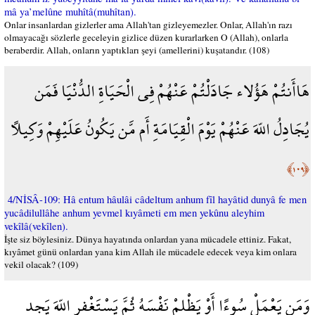
mâ ya’melûne muhîtâ(muhîtan).
Onlar insanlardan gizlerler ama Allah'tan gizleyemezler. Onlar, Allah'ın razı
olmayacağı sözlerle geceleyin gizlice düzen kurarlarken O (Allah), onlarla
beraberdir. Allah, onların yaptıkları şeyi (amellerini) kuşatandır. (108)
هَاأَنتُمْ هَؤُلاء جَادَلْتُمْ عَنْهُمْ فِي الْحَيَاةِ الدُّنْيَا فَمَن
يُجَادِلُ اللّهَ عَنْهُمْ يَوْمَ الْقِيَامَةِ أَم مَّن يَكُونُ عَلَيْهِمْ وَكِيلاً
﴿١٠٩﴾
4/NİSÂ-109: Hâ entum hâulâi câdeltum anhum fîl hayâtid dunyâ fe men
yucâdilullâhe anhum yevmel kıyâmeti em men yekûnu aleyhim
vekîlâ(vekîlen).
İşte siz böylesiniz. Dünya hayatında onlardan yana mücadele ettiniz. Fakat,
kıyâmet günü onlardan yana kim Allah ile mücadele edecek veya kim onlara
vekil olacak? (109)
وَمَن يَعْمَلْ سُوءًا أَوْ يَظْلِمْ نَفْسَهُ ثُمَّ يَسْتَغْفِرِ اللّهَ يَجِدِ