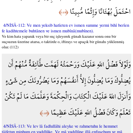
احْتَمَلَ بُهْتَانًا وَإِثْمًا مُّبِينًا
﴿١١٢﴾
4/NİSÂ-112: Ve men yeksib hatîeten ev ismen summe yermi bihî berîen
fe kadihtemele buhtânen ve ismen mubînâ(mubînen).
Ve kim hata yaparak veya bir suç işleyerek günah kazanır sonra onu bir
suçsuzun üzerine atarsa, o taktirde o, iftirayı ve apaçık bir günahı yüklenmiş
olur. (112)
وَلَوْلاَ فَضْلُ اللّهِ عَلَيْكَ وَرَحْمَتُهُ لَهَمَّت طَّآئِفَةٌ مُّنْهُمْ أَن
يُضِلُّوكَ وَمَا يُضِلُّونَ إِلاُّ أَنفُسَهُمْ وَمَا يَضُرُّونَكَ مِن شَيْءٍ
وَأَنزَلَ اللّهُ عَلَيْكَ الْكِتَابَ وَالْحِكْمَةَ وَعَلَّمَكَ مَا لَمْ تَكُنْ
تَعْلَمُ وَكَانَ فَضْلُ اللّهِ عَلَيْكَ عَظِيمًا
﴿١١٣﴾
4/NİSÂ-113: Ve lev lâ fadlullâhi aleyke ve rahmetuhu le hemmet
tâifetun minhum en yudıllûke. Ve mâ yudıllûne illâ enfusehum ve mâ