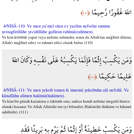
اللّهَ غَفُورًا رَّحِيمًا
﴿١١٠﴾
4/NİSÂ-110: Ve men ya’mel sûen ev yazlim nefsehu summe
yestagfirillâhe yecidillâhe gafûran rahîmâ(rahîmen).
Ve kim kötülük yapar veya nefsine zulmeder, sonra da Allah'tan mağfiret dilerse,
Allah'ı mağfiret edici ve rahmet edici olarak bulur. (110)
وَمَن يَكْسِبْ إِثْمًا فَإِنَّمَا يَكْسِبُهُ عَلَى نَفْسِهِ وَكَانَ اللّهُ
عَلِيمًا حَكِيمًا
﴿١١١﴾
4/NİSÂ-111: Ve men yeksib ismen fe innemâ yeksibuhu alâ nefsihî. Ve
kânallâhu alîmen hakîmâ(hakîmen).
Ve kim bir günah kazanırsa o taktirde onu, sadece kendi nefsine (negatif derece
olarak) kazanır. Ve Allah Alîm'dir (en iyi bilendir), Hakîm'dir (hüküm ve hikmet
sahibidir). (111)
وَمَن يَكْسِبْ خَطِيئَةً أَوْ إِثْمًا ثُمَّ يَرْمِ بِهِ بَرِيئًا فَقَدِ