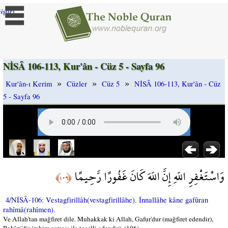
]
iştir
NİSÂ 106-113, Kur'ân - Cüz 5 - Sayfa 96
»
»
»
Kur'ân-ı Kerim
Cüzler
Cüz 5
NİSÂ 106-113, Kur'ân - Cüz
5 - Sayfa 96
وَاسْتَغْفِرِ اللّهِ إِنَّ اللّهَ كَانَ غَفُورًا رَّحِيمًا
﴿١٠٦﴾
4/NİSÂ-106: Vestagfirillâh(vestagfirillâhe). İnnallâhe kâne gafûran
rahîmâ(rahîmen).
Ve Allah'tan mağfiret dile. Muhakkak ki Allah, Gafur'dur (mağfiret edendir),