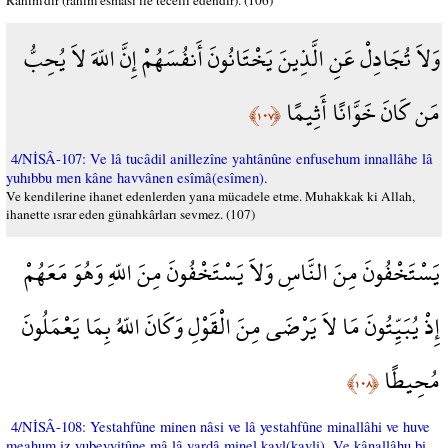
Rahîm'dir (rahim esması ile tecelli edendir). (106)
وَلاَ تُجَادِلْ عَنِ الَّذِينَ يَخْتَانُونَ أَنفُسَهُمْ إِنَّ اللّهَ لاَ يُحِبُّ
مَن كَانَ خَوَّانًا أَثِيمًا
﴿١٠٧﴾
4/NİSÂ-107: Ve lâ tucâdil anillezîne yahtânûne enfusehum innallâhe lâ
yuhıbbu men kâne havvânen esîmâ(esîmen).
Ve kendilerine ihanet edenlerden yana mücadele etme. Muhakkak ki Allah,
ihanette ısrar eden günahkârları sevmez. (107)
يَسْتَخْفُونَ مِنَ النَّاسِ وَلاَ يَسْتَخْفُونَ مِنَ اللّهِ وَهُوَ مَعَهُمْ
إِذْ يُبَيِّتُونَ مَا لاَ يَرْضَى مِنَ الْقَوْلِ وَكَانَ اللّهُ بِمَا يَعْمَلُونَ
مُحِيطًا
﴿١٠٨﴾
4/NİSÂ-108: Yestahfûne minen nâsi ve lâ yestahfûne minallâhi ve huve
meahum iz yubeyyitûne mâ lâ yardâ minel kavl(kavli). Ve kânallâhu bi