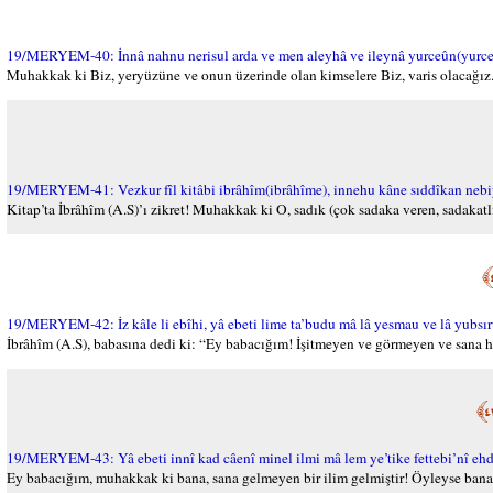
19/MERYEM-40: İnnâ nahnu nerisul arda ve men aleyhâ ve ileynâ yurceûn(yurce
Muhakkak ki Biz, yeryüzüne ve onun üzerinde olan kimselere Biz, varis olacağız. 
19/MERYEM-41: Vezkur fîl kitâbi ibrâhîm(ibrâhîme), innehu kâne sıddîkan nebi
Kitap’ta İbrâhîm (A.S)’ı zikret! Muhakkak ki O, sadık (çok sadaka veren, sadakatl
19/MERYEM-42: İz kâle li ebîhi, yâ ebeti lime ta’budu mâ lâ yesmau ve lâ yubsıru
İbrâhîm (A.S), babasına dedi ki: “Ey babacığım! İşitmeyen ve görmeyen ve sana hiç
19/MERYEM-43: Yâ ebeti innî kad câenî minel ilmi mâ lem ye’tike fettebi’nî ehdi
Ey babacığım, muhakkak ki bana, sana gelmeyen bir ilim gelmiştir! Öyleyse bana tâb