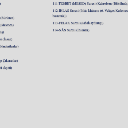
)
111-TEBBET (MESED) Suresi (Kahrolsun (Bükülmüş 
112-İHLÂS Suresi (İhlâs Makamı (6. Velâyet Kademesi
basamak))
(Bürünen)
113-FELAK Suresi (Sabah aydınlığı)
Gizlenen)
114-NÂS Suresi (İnsanlar)
iş)
 (İnsan)
nderilenler)
 Çıkaranlar)
 ekşitti)