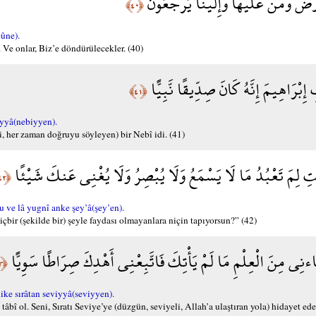
َرْضَ وَمَنْ عَلَيْهَا وَإِلَيْنَا يُرْجَعُونَ
﴿٤٠﴾
ûne).
Ve onlar, Biz’e döndürülecekler. (40)
ِبْرَاهِيمَ إِنَّهُ كَانَ صِدِّيقًا نَّبِيًّا
﴿٤١﴾
yyâ(nebiyyen).
i, her zaman doğruyu söyleyen) bir Nebî idi. (41)
أَبَتِ لِمَ تَعْبُدُ مَا لَا يَسْمَعُ وَلَا يُبْصِرُ وَلَا يُغْنِي عَنكَ شَيْئًا
﴿٤٢﴾
 ve lâ yugnî anke şey’â(şey’en).
bir (şekilde bir) şeyle faydası olmayanlara niçin tapıyorsun?” (42)
اءنِي مِنَ الْعِلْمِ مَا لَمْ يَأْتِكَ فَاتَّبِعْنِي أَهْدِكَ صِرَاطًا سَوِيًّا
﴿٤٣﴾
ke sırâtan seviyyâ(seviyyen).
î ol. Seni, Sıratı Seviye’ye (düzgün, seviyeli, Allah’a ulaştıran yola) hidayet ede