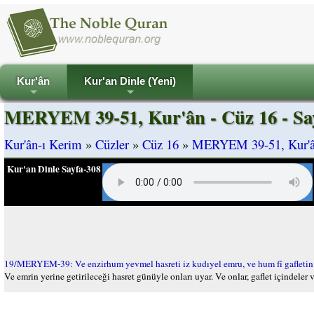
Kur'ân
Kur'an Dinle (Yeni)
+
+
MERYEM 39-51, Kur'ân - Cüz 16 - Sa
Kur'ân-ı Kerim
»
Cüzler
»
Cüz 16
»
MERYEM 39-51, Kur'ân
Kur'an Dinle Sayfa-308
19/MERYEM-39: Ve enzirhum yevmel hasreti iz kudıyel emru, ve hum fî gafleti
Ve emrin yerine getirileceği hasret günüyle onları uyar. Ve onlar, gaflet içindeler 