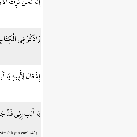
إِنَّا نَحْنُ نَرِثُ الْأ
وَاذْكُرْ فِي الْكِتَابِ إ
إِذْ قَالَ لِأَبِيهِ يَا 
يَا أَبَتِ إِنِّي قَدْ جَ
yim (ulaştırayım). (43)