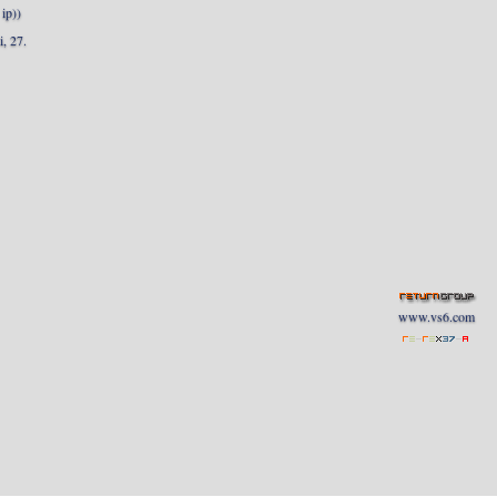
ip))
, 27.
www.vs6.com