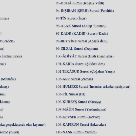
93-DUHÂ Suresi (Kuşluk Vakti)
94-İNŞİRÂH (ŞERH) Suresi (Ferahlık)
hman)
95-TÎN Suresi (İncir)
96-ALAK Suresi (Asılıp Tutunan)
)
97-KADR (KADİR) Suresi (Kadir)
Mücadele)
98-BEYYİNE Suresi (Apaçık delil)
ma)
99-ZİLZÂL Suresi (Deprem)
İmtihan Eden)
100-ÂDİYÂT Suresi (Hızlı koşan atlar)
mak)
101-KÂRİA Suresi (Şiddetli Ses)
)
102-TEKÂSUR Suresi (Çoğalma Yarışı)
(Münafık)
103-ASR Suresi (Zaman)
danış)
104-HUMEZE Suresi (İnsanları arkadan çekiştiren)
nma)
105-FÎL Suresi (Fil)
klama)
106-KUREYŞ Suresi (Kureyş)
m)
107-MÂÛN Suresi (Yardımlaşma)
m)
108-KEVSER Suresi (Kevser)
a gerçekleşecek olan kıyamet)
109-KÂFİRÛN Suresi (İnkarcılar)
lme yolları)
110-NASR Suresi (Yardım)