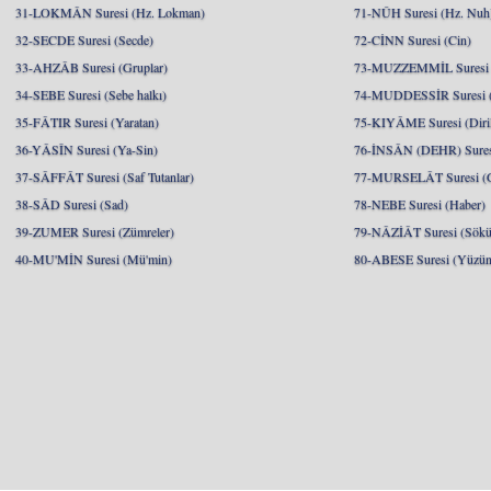
31-LOKMÂN Suresi (Hz. Lokman)
71-NÛH Suresi (Hz. Nuh
32-SECDE Suresi (Secde)
72-CİNN Suresi (Cin)
33-AHZÂB Suresi (Gruplar)
73-MUZZEMMİL Suresi 
34-SEBE Suresi (Sebe halkı)
74-MUDDESSİR Suresi (
35-FÂTIR Suresi (Yaratan)
75-KIYÂME Suresi (Diril
36-YÂSÎN Suresi (Ya-Sin)
76-İNSÂN (DEHR) Suresi
37-SÂFFÂT Suresi (Saf Tutanlar)
77-MURSELÂT Suresi (Gö
38-SÂD Suresi (Sad)
78-NEBE Suresi (Haber)
39-ZUMER Suresi (Zümreler)
79-NÂZİÂT Suresi (Söküp
40-MU'MİN Suresi (Mü'min)
80-ABESE Suresi (Yüzünü