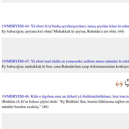
19/MERYEM-44: Yâ ebeti lâ ta’budiş şeytân(şeytâne), inneş şeytâne kâne lir rahm
Ey babacığım, şeytana kul olma! Muhakkak ki şeytan, Rahmân’a asi oldu. (44)
19/MERYEM-45: Yâ ebeti innî ehâfu en yemesseke azâbun miner rahmâni fe tekûne
Ey babacığım, muhakkak ki ben, sana Rahmân’dan azap dokunmasından korkuyorum
ًّا
﴿٤٦﴾
19/MERYEM-46: Kâle e râgıbun ente an âlihetî yâ ibrâhîm(ibrâhîmu), lein lem t
(İbrâhîm (A.S)’ın babası şöyle) dedi: “Ey İbrâhîm! Sen, benim ilâhlarıma rağbet
müddet benden uzaklaş.” (46)