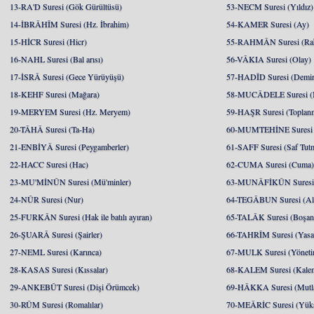
13-RA'D Suresi (Gök Gürültüsü)
53-NECM Suresi (Yıldız)
14-İBRÂHÎM Suresi (Hz. İbrahim)
54-KAMER Suresi (Ay)
15-HİCR Suresi (Hicr)
55-RAHMÂN Suresi (Ra
16-NAHL Suresi (Bal arısı)
56-VÂKIA Suresi (Olay)
17-İSRÂ Suresi (Gece Yürüyüşü)
57-HADÎD Suresi (Demir
18-KEHF Suresi (Mağara)
58-MUCÂDELE Suresi (
19-MERYEM Suresi (Hz. Meryem)
59-HAŞR Suresi (Toplan
20-TÂHÂ Suresi (Ta-Ha)
60-MUMTEHİNE Suresi (
21-ENBİYÂ Suresi (Peygamberler)
61-SAFF Suresi (Saf Tut
22-HACC Suresi (Hac)
62-CUMA Suresi (Cuma
23-MU'MİNÛN Suresi (Mü'minler)
63-MUNÂFİKÛN Suresi 
24-NÛR Suresi (Nur)
64-TEGÂBUN Suresi (Al
25-FURKÂN Suresi (Hak ile batılı ayıran)
65-TALÂK Suresi (Boşa
26-ŞUARÂ Suresi (Şairler)
66-TAHRÎM Suresi (Yasa
27-NEML Suresi (Karınca)
67-MULK Suresi (Yöneti
28-KASAS Suresi (Kıssalar)
68-KALEM Suresi (Kale
29-ANKEBÛT Suresi (Dişi Örümcek)
69-HÂKKA Suresi (Mutlak
30-RÛM Suresi (Romalılar)
70-MEÂRİC Suresi (Yükse