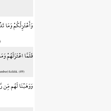
وَأَعْتَزِلُكُمْ وَمَا تَ
)
فَلَمَّا اعْتَزَلَهُمْ وَم
mber) kıldık. (49)
وَوَهَبْنَا لَهُم مِّن رّ