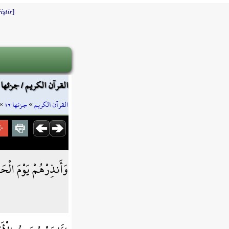
]
iştir
القرآن الكريم / جزئها ١٦ / صفحة ٣٠٨
»
جزئها ١٦
»
القرآن الكريم
وَأَنذِرْهُمْ يَوْمَ الْح