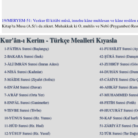
19/MERYEM-51: Vezkur fîl kitâbi mûsâ, innehu kâne muhlesan ve kâne resûlen 
Kitap’ta Musa (A.S)’ı da zikret. Muhakkak ki O, muhlis ve Nebî (Peygamber) Resûl
Kur'ân-ı Kerim - Türkçe Mealleri Kıyasla
1-FÂTİHA Suresi (Başlangıç)
41-FUSSİLET Suresi (Ayrı
2-BAKARA Suresi (İnek)
42-ŞÛRÂ Suresi (Danışm
3-ÂLİ İMRÂN Suresi (İmran Ailesi)
43-ZUHRÛF Suresi (Göste
4-NİSÂ Suresi (Kadınlar)
44-DUHÂN Suresi (Dum
5-MÂİDE Suresi (Ziyafet (Sofra))
45-CÂSİYE Suresi (Diz 
6-EN'ÂM Suresi (Davar)
46-AHKÂF Suresi (Kum T
7-A'RÂF Suresi (Orta Yer)
47-MUHAMMED Suresi (
8-ENFÂL Suresi (Ganimetler)
48-FETİH Suresi (Fetih)
9-TEVBE Suresi (Tövbe)
49-HUCURÂT Suresi (Od
10-YÛNUS Suresi (Hz. Yunus)
50-KAF Suresi (Kaf harfi
11-HÛD Suresi (Hz. Hud)
51-ZÂRİYÂT Suresi (Toz
12-YÛSUF Suresi (Hz. Yusuf)
52-TÛR Suresi (Tur Dağı