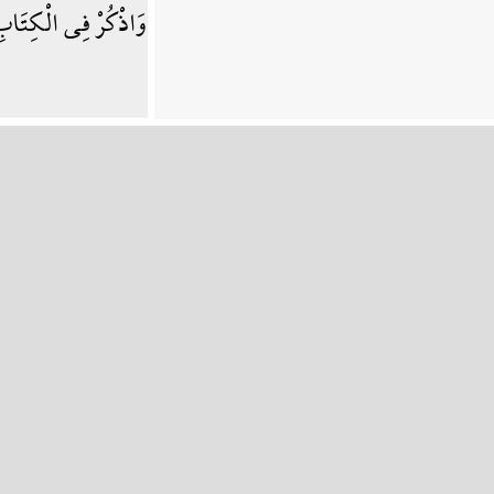
وَاذْكُرْ فِي الْكِتَابِ