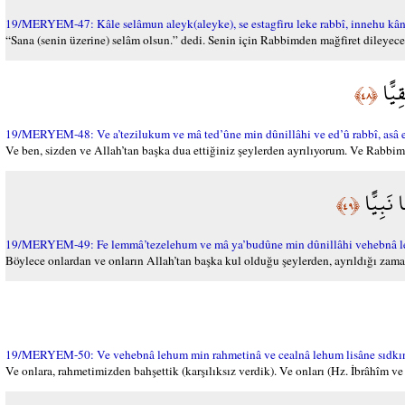
19/MERYEM-47: Kâle selâmun aleyk(aleyke), se estagfiru leke rabbî, innehu kâne
“Sana (senin üzerine) selâm olsun.” dedi. Senin için Rabbimden mağfiret dileyece
ِيًّا
﴿٤٨﴾
19/MERYEM-48: Ve a’tezilukum ve mâ ted’ûne min dûnillâhi ve ed’û rabbî, asâ el
Ve ben, sizden ve Allah’tan başka dua ettiğiniz şeylerden ayrılıyorum. Ve Rabbim
 نَبِيًّا
﴿٤٩﴾
19/MERYEM-49: Fe lemmâ’tezelehum ve mâ ya’budûne min dûnillâhi vehebnâ lehû
Böylece onlardan ve onların Allah’tan başka kul olduğu şeylerden, ayrıldığı zama
19/MERYEM-50: Ve vehebnâ lehum min rahmetinâ ve cealnâ lehum lisâne sıdkın 
Ve onlara, rahmetimizden bahşettik (karşılıksız verdik). Ve onları (Hz. İbrâhîm ve oğ