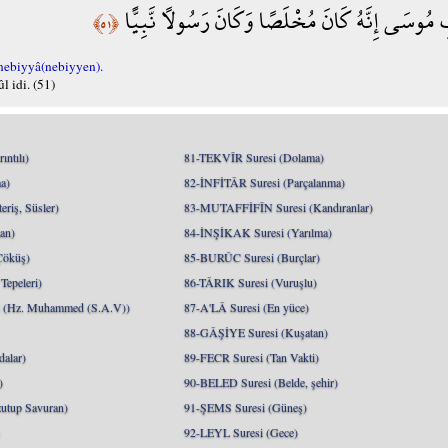
 مُوسَى إِنَّهُ كَانَ مُخْلَصًا وَكَانَ رَسُولًا نَّبِيًّا
﴿٥١﴾
nebiyyâ(nebiyyen).
 idi. (51)
ntılı)
81-TEKVÎR Suresi (Dolama)
a)
82-İNFİTÂR Suresi (Parçalanma)
riş, Süsler)
83-MUTAFFİFÎN Suresi (Kandıranlar)
an)
84-İNŞİKAK Suresi (Yarılma)
Çöküş)
85-BURÛC Suresi (Burçlar)
epeleri)
86-TÂRIK Suresi (Vuruşlu)
Hz. Muhammed (S.A.V))
87-A'LÂ Suresi (En yüce)
88-GÂŞİYE Suresi (Kuşatan)
alar)
89-FECR Suresi (Tan Vakti)
)
90-BELED Suresi (Belde, şehir)
utup Savuran)
91-ŞEMS Suresi (Güneş)
)
92-LEYL Suresi (Gece)