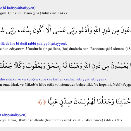
 bî hafiyyâ(hafiyyen).
ğim. Çünkü O, bana (çok) lütufkârdır. (47)
دْعُونَ مِن دُونِ اللَّهِ وَأَدْعُو رَبِّي عَسَى أَلَّا أَكُونَ بِدُعَاء رَبِّي شَق
lâ ekûne bi duâi rabbî şakıyyâ(şakıyyen).
e dua ediyorum. Umulur ki (inşaallah), (bu) dualarla ben, Rabbime şâkî olmam. (48
َا يَعْبُدُونَ مِن دُونِ اللَّهِ وَهَبْنَا لَهُ إِسْحَقَ وَيَعْقُوبَ وَكُلًّا جَعَلْنَا
 ishâka ve ya’kûb(ya’kûbe) ve kullen cealnâ nebiyyâ(nebiyyen).
n ona, İshak ve Yâkub’u hibe ettik (o istemeden bahşettik). Ve hepsini, Nebî (Peyga
َحْمَتِنَا وَجَعَلْنَا لَهُمْ لِسَانَ صِدْقٍ عَلِيًّا
﴿٥٠﴾
aliyyâ(aliyyen).
ullarını), (bütün) dillerde (lisanlarda) sadık ve âlî (üstün, yüce) kıldık. (50)