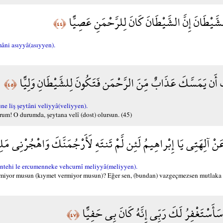
لشَّيْطَانَ إِنَّ الشَّيْطَانَ كَانَ لِلرَّحْمَنِ عَصِيًّا
﴿٤٤﴾
âni asıyyâ(asıyyen).
ُ أَن يَمَسَّكَ عَذَابٌ مِّنَ الرَّحْمَن فَتَكُونَ لِلشَّيْطَانِ وَلِيًّا
﴿٤٥﴾
 liş şeytâni veliyyâ(veliyyen).
! O durumda, şeytana velî (dost) olursun. (45)
نْ آلِهَتِي يَا إِبْراهِيمُ لَئِن لَّمْ تَنتَهِ لَأَرْجُمَنَّكَ وَاهْجُرْنِي مَلِي
entehi le ercumenneke vehcurnî meliyyâ(meliyyen).
 etmiyor musun (kıymet vermiyor musun)? Eğer sen, (bundan) vazgeçmezsen mutlaka 
َأَسْتَغْفِرُ لَكَ رَبِّي إِنَّهُ كَانَ بِي حَفِيًّا
﴿٤٧﴾