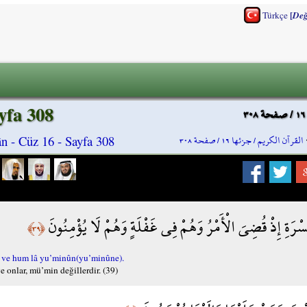
[
Türkçe
Değ
yfa 308
القرآن الكريم / جزئها ١٦ / صفحة ٣٠٨
 - Cüz 16 - Sayfa 308
َسْرَةِ إِذْ قُضِيَ الْأَمْرُ وَهُمْ فِي غَفْلَةٍ وَهُمْ لَا يُؤْمِنُونَ
﴿٣٩﴾
n ve hum lâ yu’minûn(yu’minûne).
ve onlar, mü’min değillerdir. (39)