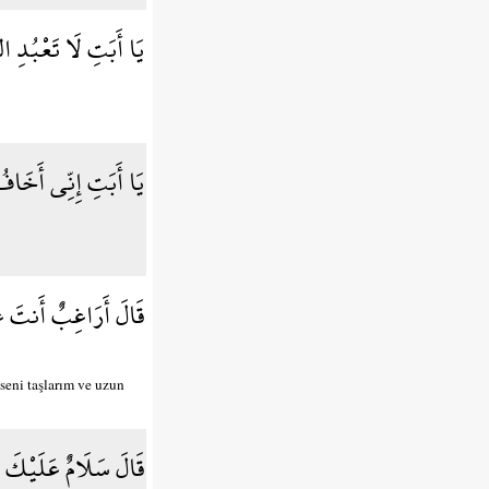
يَا أَبَتِ لَا تَعْبُدِ ا
يَا أَبَتِ إِنِّي أَخَاف
قَالَ أَرَاغِبٌ أَنتَ عَ
seni taşlarım ve uzun
قَالَ سَلَامٌ عَلَيْكَ س