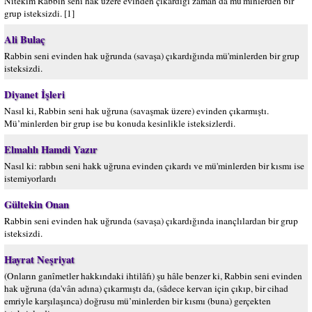
Nitekim Rabbin seni hak üzere evinden çıkardığı zaman da mü'minlerden bir
grup isteksizdi. [1]
Ali Bulaç
Rabbin seni evinden hak uğrunda (savaşa) çıkardığında mü'minlerden bir grup
isteksizdi.
Diyanet İşleri
Nasıl ki, Rabbin seni hak uğruna (savaşmak üzere) evinden çıkarmıştı.
Mü’minlerden bir grup ise bu konuda kesinlikle isteksizlerdi.
Elmalılı Hamdi Yazır
Nasıl ki: rabbın seni hakk uğruna evinden çıkardı ve mü'minlerden bir kısmı ise
istemiyorlardı
Gültekin Onan
Rabbin seni evinden hak uğrunda (savaşa) çıkardığında inançlılardan bir grup
isteksizdi.
Hayrat Neşriyat
(Onların ganîmetler hakkındaki ihtilâfı) şu hâle benzer ki, Rabbin seni evinden
hak uğruna (da'vân adına) çıkarmıştı da, (sâdece kervan için çıkıp, bir cihad
emriyle karşılaşınca) doğrusu mü’minlerden bir kısmı (buna) gerçekten