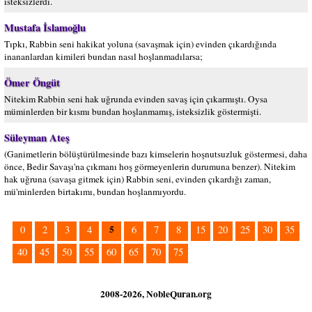
isteksizlerdi.
Mustafa İslamoğlu
Tıpkı, Rabbin seni hakikat yoluna (savaşmak için) evinden çıkardığında
inananlardan kimileri bundan nasıl hoşlanmadılarsa;
Ömer Öngüt
Nitekim Rabbin seni hak uğrunda evinden savaş için çıkarmıştı. Oysa
müminlerden bir kısmı bundan hoşlanmamış, isteksizlik göstermişti.
Süleyman Ateş
(Ganimetlerin bölüştürülmesinde bazı kimselerin hoşnutsuzluk göstermesi, daha
önce, Bedir Savaşı'na çıkmanı hoş görmeyenlerin durumuna benzer). Nitekim
hak uğruna (savaşa gitmek için) Rabbin seni, evinden çıkardığı zaman,
mü'minlerden birtakımı, bundan hoşlanmıyordu.
5
0
2
3
4
6
7
8
15
20
25
30
35
40
45
50
55
60
65
70
75
2008-2026, NobleQuran.org