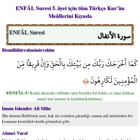
ENFÂL Suresi 5. âyet için tüm Türkçe Kur'ân
Meâllerini Kıyasla
سورة الأنفال
ENFÂL Suresi
Bismillâhirrahmânirrahîm
كَمَا أَخْرَجَكَ رَبُّكَ مِن بَيْتِكَ بِالْحَقِّ وَإِنَّ فَرِيقاً مِّنَ
الْمُؤْمِنِينَ لَكَارِهُونَ
﴿٥﴾
8/ENFÂL-5:
Kemâ ahraceke rabbuke min beytike bil hakkı ve inne ferîkan
minel mu’minîne le kârihûn(kârihûne).
Imam Iskender Ali Mihr
(Bu durum) Rabbinin seni, hak ile evinden çıkardığı zaman mü’minlerden bir
kısmının kesinlikle kerih görmeleri gibi.
Ahmet Varol