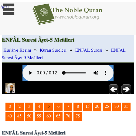
]
iştir
ENFÂL Suresi Âyet-5 Meâlleri
»
»
»
Kur'ân-ı Kerim
Kuran Sureleri
ENFÂL Suresi
ENFÂL
Suresi Âyet-5 Meâlleri
5
0
2
3
4
6
7
8
15
20
25
30
35
40
45
50
55
60
65
70
75
ENFÂL Suresi Âyet-5 Meâlleri