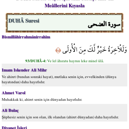
Meâllerini Kıyasla
سورة الضـحى
DUHÂ Suresi
Bismillâhirrahmânirrahîm
وَلَلْآخِرَةُ خَيْرٌ لَّكَ مِنَ الْأُولَى
﴿٤﴾
93/DUHÂ-4:
Ve lel âhıratu hayrun leke minel ûlâ.
Imam Iskender Ali Mihr
Ve ahiret (bundan sonraki hayat), mutlaka senin için, evvelkinden (dünya
hayatından) daha hayırlıdır.
Ahmet Varol
Muhakkak ki, ahiret senin için dünyadan hayırlıdır.
Ali Bulaç
Şüphesiz senin için son olan, ilk olandan (ahiret dünyadan) daha hayırlıdır.
Diyanet İşleri