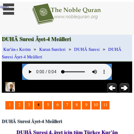
]
iştir
DUHÂ Suresi Âyet-4 Meâlleri
»
»
»
Kur'ân-ı Kerim
Kuran Sureleri
DUHÂ Suresi
DUHÂ
Suresi Âyet-4 Meâlleri
4
1
2
3
5
6
7
8
9
10
11
DUHÂ Suresi Âyet-4 Meâlleri
DUHÂ Suresi 4. âyet için tüm Türkçe Kur'ân