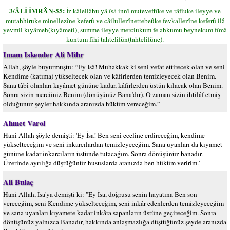
3/ÂLİ İMRÂN-55:
İz kâlellâhu yâ îsâ innî muteveffîke ve râfiuke ileyye ve
mutahhiruke minellezîne keferû ve câilullezînettebeûke fevkallezîne keferû ilâ
yevmil kıyâmeh(kıyâmeti), summe ileyye merciukum fe ahkumu beynekum fîmâ
kuntum fîhi tahtelifûn(tahtelifûne).
Imam Iskender Ali Mihr
Allah, şöyle buyurmuştu: “Ey Îsâ! Muhakkak ki seni vefat ettirecek olan ve seni
Kendime (katıma) yükseltecek olan ve kâfirlerden temizleyecek olan Benim.
Sana tâbî olanları kıyâmet gününe kadar, kâfirlerden üstün kılacak olan Benim.
Sonra sizin merciiniz Benim (dönüşünüz Bana’dır). O zaman sizin ihtilâf etmiş
olduğunuz şeyler hakkında aranızda hüküm vereceğim.”
Ahmet Varol
Hani Allah şöyle demişti: 'Ey İsa! Ben seni eceline erdireceğim, kendime
yükselteceğim ve seni inkarcılardan temizleyeceğim. Sana uyanları da kıyamet
gününe kadar inkarcıların üstünde tutacağım. Sonra dönüşünüz banadır.
Üzerinde ayrılığa düştüğünüz hususlarda aranızda ben hüküm veririm.'
Ali Bulaç
Hani Allah, İsa'ya demişti ki: "Ey İsa, doğrusu senin hayatına Ben son
vereceğim, seni Kendime yükselteceğim, seni inkâr edenlerden temizleyeceğim
ve sana uyanları kıyamete kadar inkâra sapanların üstüne geçireceğim. Sonra
dönüşünüz yalnızca Banadır, hakkında anlaşmazlığa düştüğünüz şeyde aranızda