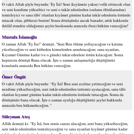
O vakit Allah şöyle buyurdu: 'Ey Îsâ! Seni (kıyâmete yakın) vefât ettirecek olan
ve seni kendime yükseltici ve seni o inkâr edenlerden (onların iftirâlarından)
temizleyici ve sana tâbi' olanları kıyâmet gününe kadar inkâr edenlerin üstünde
tutacak olan, şübhesiz benim! Sonra dönüşünüz ancak banadır; artık hakkında
ihtilâf etmekte olduğunuz şeyler husûsunda aranızda (ben) hüküm vereceğim!'
Mustafa İslamoğlu
O zaman Allah "Ey İsa!" demişti, "Seni Ben ölüme yollayacağım ve katıma
yücelteceğim ve seni küfreden kimselerden arındıracağım; sana uyanları,
Kıyamet Gününe kadar (ve o günde) inkar edenlere üstün kılacağım: Sonra
hepinizin dönüşü Bana olacak. İşte o zaman anlaşmazlığa düştüğünüz
konularda aranızda Ben hüküm vereceğim.
Ömer Öngüt
O vakit Allah şöyle buyurdu: “Ey İsâ! Ben seni eceline yetireceğim ve seni
nezdime yükselteceğim, seni inkâr edenlerden tertemiz ayıracağım, sana tâbi
olanları kıyamet gününe kadar inkâr edenlerin üstünde tutacağım. Sonra da
dönüşünüz bana olacak. İşte o zaman ayrılığa düştüğünüz şeyler hakkında
aranızda ben hükmedeceğim. ”
Süleyman Ateş
Allâh demişti ki: "Ey Îsâ, ben senin canını alacağım, seni bana yükselteceğim,
seni inkâr edenlerden temizleyeceğim ve sana uyanları kıyâmet gününe kadar