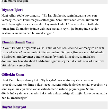
Ben hükmedeceğim."
Diyanet İşleri
Hani Allah şöyle buyurmuştu: “Ey İsa! Şüphesiz, senin hayatına ben son
vereceğim. Seni kendime yükselteceğim. Seni inkâr edenlerden kurtararak
temizleyeceğim ve sana uyanları kıyamete kadar küfre sapanların üstünde
tutacağım. Sonra dönüşünüz yalnızca banadır. Ayrılığa düştüğünüz şeyler
hakkında aranızda ben hükmedeceğim.”
Elmalılı Hamdi Yazır
O vakit ki Allah buyurdu: ya İsa! emin ol ben seni eceline yetireceğim ve seni
bana ref' edeceğim ve seni o küfredenlerden pâkliyeceğim ve sana tabi' olanları
o küfredenlerin kıyamet gününe kadar fevkında kılacağım, sonrada hep
dönümünüz banadır, ıhtılâf edib durduğunuz şeyler hakkında o vakit aranızda
hükmü ben vereceğim
Gültekin Onan
Hani Tanrı, İsa'ya demişti ki : "Ey İsa, doğrusu senin hayatına ben son
vereceğim, seni kendime yükselteceğim, seni küfredenlerden temizleyeceğim ve
sana uyanları kıyamete kadar küfredenlerin üstüne geçireceğim. Sonra
dönüşünüz yalnızca banadır, hakkında anlaşmazlığa düştüğünüz şeyde aranızda
ben hükmedeceğim".
Hayrat Neşriyat