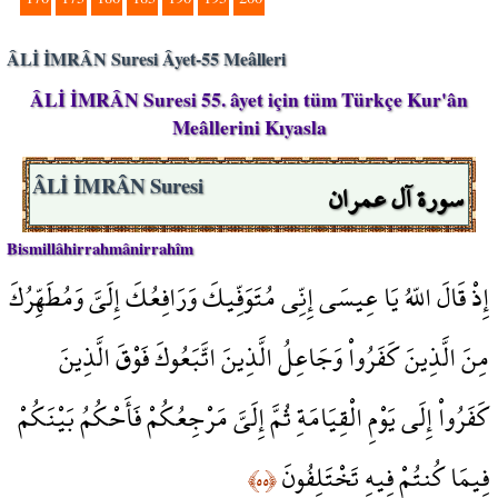
ÂLİ İMRÂN Suresi Âyet-55 Meâlleri
ÂLİ İMRÂN Suresi 55. âyet için tüm Türkçe Kur'ân
Meâllerini Kıyasla
سورة آل عمران
ÂLİ İMRÂN Suresi
Bismillâhirrahmânirrahîm
إِذْ قَالَ اللّهُ يَا عِيسَى إِنِّي مُتَوَفِّيكَ وَرَافِعُكَ إِلَيَّ وَمُطَهِّرُكَ
مِنَ الَّذِينَ كَفَرُواْ وَجَاعِلُ الَّذِينَ اتَّبَعُوكَ فَوْقَ الَّذِينَ
كَفَرُواْ إِلَى يَوْمِ الْقِيَامَةِ ثُمَّ إِلَيَّ مَرْجِعُكُمْ فَأَحْكُمُ بَيْنَكُمْ
فِيمَا كُنتُمْ فِيهِ تَخْتَلِفُونَ
﴿٥٥﴾